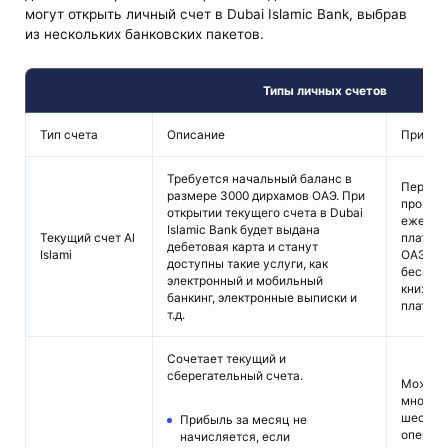
могут открыть личный счет в Dubai Islamic Bank, выбрав
из нескольких банковских пакетов.
Типы личных счетов
Тип счета
Описание
Привил
Требуется начальный баланс в
Первые
размере 3000 дирхамов ОАЭ. При
произво
открытии текущего счета в Dubai
ежемес
Islamic Bank будет выдана
Текущий счет Al
плата в
дебетовая карта и станут
Islami
ОАЭ за 
доступны такие услуги, как
бесплат
электронный и мобильный
книжка,
банкинг, электронные выписки и
плата.
т.д.
Сочетает текущий и
сберегательный счета.
Можно 
множес
шести б
Прибыль за месяц не
операци
начисляется, если