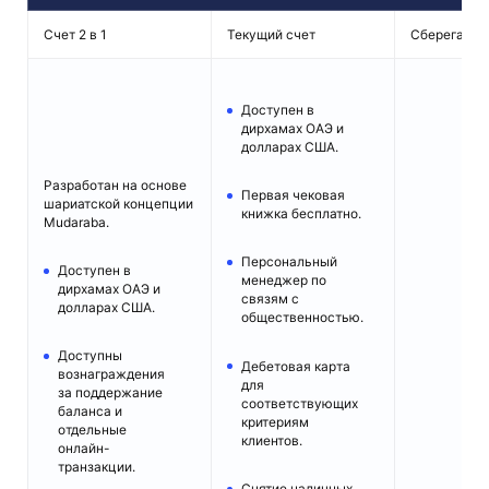
Счет 2 в 1
Текущий счет
Сберегател
Доступен в
дирхамах ОАЭ и
долларах США.
Разработан на основе
Первая чековая
шариатской концепции
книжка бесплатно.
Mudaraba.
Персональный
Доступен в
менеджер по
дирхамах ОАЭ и
связям с
долларах США.
общественностью.
Доступны
Дебетовая карта
вознаграждения
для
за поддержание
соответствующих
баланса и
критериям
отдельные
клиентов.
онлайн-
транзакции.
Снятие наличных