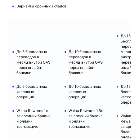
Варианты срочных вкладов.
До 15
бесплатн
переводо
До 5 бесплатных
До 10 бесплатных
месяц
переводов в
переводов в
внутри О
месяц внутри ОАЭ
месяц внутри ОАЭ
через
через онлайн-
через онлайн-
онлайн-
банкинг.
банкинг.
банкинг.
До 5 бесплатных
До 10 бесплатных
До 15
кассовых
кассовых
бесплатн
операций.
операций.
кассовых
операций
Walaa Rewards 1x
Walaa Rewards 1,5x
за средний баланс
за средний баланс
Walaa
и онлайн
и онлайн
Rewards 2
транзакцию.
транзакцию.
за средни
баланс и
онлайн