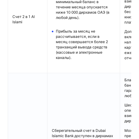
взимает
минимальный баланс в
дирхамо
течение месяца опускается
бесплат
ниже 10 000 дирхамов ОАЭ (в
Счет 2 в 1 Al
книжки 
любой день).
Islami
плата).
Прибыль за месяц не
Дополн
рассчитывается, если в
включа
месяц совершается более 2
наличн
транзакций вывода средств
карты D
(кассовые и электронные
ежемес
каналы).
отчеты.
Благод
банкинг
гаранти
любой т
Шесть 
операци
взимает
дирхамо
Сберегательный счет в Dubai
Можно 
Islamic Bank доступен в дирхамах
преиму