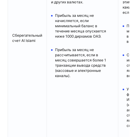
и других валютах.
этим сб
каких-л
если:
Прибыль за месяц не
начисляется, если
минимальный баланс в
Подд
течение месяца опускается
мини
Сберегательный
ниже 1000 дирхамов ОАЭ.
в раз
счет Al Islami
в мес
Прибыль за месяц не
рассчитывается, если в
Счет 
месяц совершается более 1
инвес
транзакции вывода средств
сбере
(кассовые и электронные
явля
каналы).
вклад
У вас
финан
Исла
(напр
автоф
сбере
явля
спос