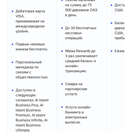
на сумму до 75
Доступен
000 дирхамов ОАЭ
США.
Дебетовая карта
в день.
VISA,
принимаемая на
Балансы,
международном
До 30 бесплатных
дирхамов
уровне.
кассовых
США, име
операций.
прибыли.
Первые чековые
книжки бесплатно.
Walaa Rewards до
Ежемесяч
3 раз увеличивает
средний баланс и
Персональный
онлайн-
менеджер по
транзакцию.
связям с
общественностью.
Скидка на
партнерские
Доступен в
услуги.
следующих
сегментах: Al Islami
Business Plus, Al
Услуги онлайн-
Islami Business
банкинга и
Premium, Al Islami
электронных
Business Infinite, Al
выписок.
Islami Business
Ultimate.