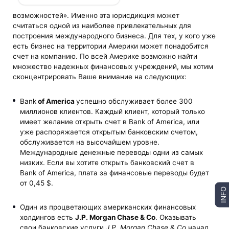
возможностей». Именно эта юрисдикция может
считаться одной из наиболее привлекательных для
построения международного бизнеса. Для тех, у кого уже
есть бизнес на территории Америки может понадобится
счет на компанию. По всей Америке возможно найти
множество надежных финансовых учреждений, мы хотим
сконцентрировать Ваше внимание на следующих:
Bank
of
America
успешно обслуживает более 300
миллионов клиентов. Каждый клиент, который только
имеет желание открыть счет в Bank of America, или
уже распоряжается открытым банковским счетом,
обслуживается на высочайшем уровне.
Международные денежные переводы одни из самых
низких. Если вы хотите открыть банковский счет в
Bank of Americа, плата за финансовые переводы будет
от 0,45 $.
INFO
Один из процветающих американских финансовых
холдингов есть
J
.
P
.
Morgan
Chase
& Co
. Оказывать
свои банковские услуги
J
.
P
.
Morgan
Chase
& Co
начал