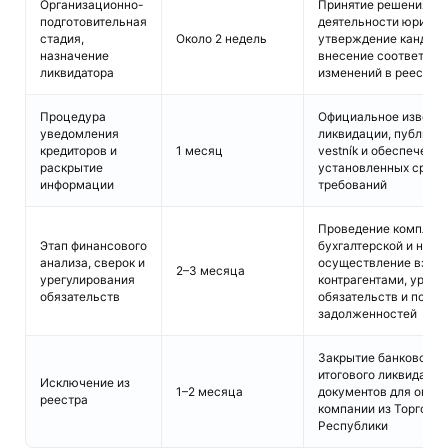
Организационно-
Принятие решения уч
подготовительная
деятельности юридич
стадия,
Около 2 недель
утверждение кандида
назначение
внесение соответств
ликвидатора
изменений в реестр
Процедура
Официальное извещен
уведомления
ликвидации, публика
кредиторов и
1 месяц
vestník и обеспечени
раскрытие
установленных сроко
информации
требований
Проведение комплекс
Этап финансового
бухгалтерской и нало
анализа, сверок и
осуществление взаим
2–3 месяца
урегулирования
контрагентами, урегу
обязательств
обязательств и подт
задолженностей
Закрытие банковских
итогового ликвидацио
Исключение из
1–2 месяца
документов для окон
реестра
компании из Торгово
Республики