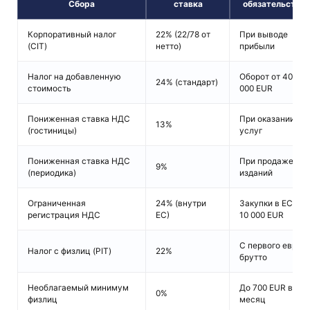
Сбора
ставка
обязательства
Корпоративный налог
22% (22/78 от
При выводе
(CIT)
нетто)
прибыли
Налог на добавленную
Оборот от 40
24% (стандарт)
стоимость
000 EUR
Пониженная ставка НДС
При оказании
13%
(гостиницы)
услуг
Пониженная ставка НДС
При продаже
9%
(периодика)
изданий
Ограниченная
24% (внутри
Закупки в ЕС от
регистрация НДС
ЕС)
10 000 EUR
С первого евро
Налог с физлиц (PIT)
22%
брутто
Необлагаемый минимум
До 700 EUR в
0%
физлиц
месяц