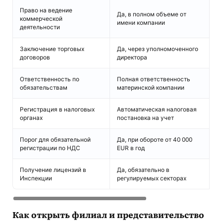
Право на ведение
Да, в полном объеме от
Н
коммерческой
имени компании
в
деятельности
Заключение торговых
Да, через уполномоченного
Н
договоров
директора
г
Ответственность по
Полная ответственность
П
обязательствам
материнской компании
м
Регистрация в налоговых
Автоматическая налоговая
Т
органах
постановка на учет
п
Порог для обязательной
Да, при обороте от 40 000
Н
регистрации по НДС
EUR в год
о
Получение лицензий в
Да, обязательно в
Н
Инспекции
регулируемых секторах
н
Как открыть филиал и представительство