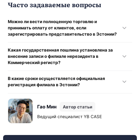
Часто задаваемые вопросы
Можно ли вести полноценную торговлю и
принимать оплату от клиентов, если
зарегистрировать представительство в Эстонии?
Нет, обычное представительство не имеет
Какая государственная пошлина установлена за
коммерческого статуса в Коммерческом регистре и
внесение записи о филиале нерезидента в
выполняет только вспомогательные функции вроде
Коммерческий регистр?
маркетинга. Для ведения продаж, заключения договоров
и получения выручки иностранная компания обязана
Актуальный размер государственной пошлины за
официально зарегистрировать филиал.
В какие сроки осуществляется официальная
регистрацию филиала иностранной компании составляет
регистрация филиала в Эстонии?
200 EUR. Дополнительно учредителями оплачиваются
услуги присяжного переводчика, нотариуса и локального
Регистрационный отдел Тартуского уездного суда
контактного лица.
рассматривает корректно поданное заявление в течение
Гао Мин
Автор статьи
5 рабочих дней. Общий срок запуска проекта зависит от
скорости сбора, апостилирования и перевода
Ведущий специалист YB CASE
корпоративных документов материнской компании.