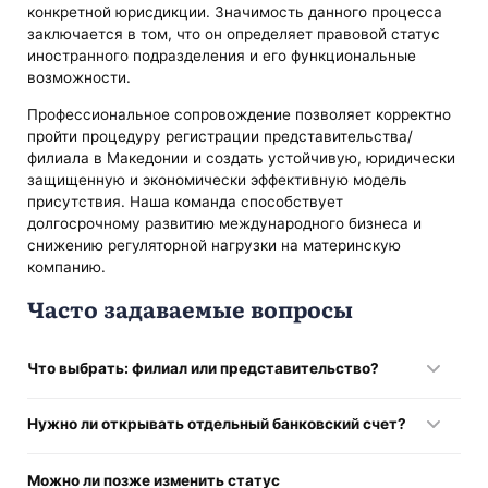
конкретной юрисдикции. Значимость данного процесса
заключается в том, что он определяет правовой статус
иностранного подразделения и его функциональные
возможности.
Профессиональное сопровождение позволяет корректно
пройти процедуру регистрации представительства/
филиала в Македонии и создать устойчивую, юридически
защищенную и экономически эффективную модель
присутствия. Наша команда способствует
долгосрочному развитию международного бизнеса и
снижению регуляторной нагрузки на материнскую
компанию.
Часто задаваемые вопросы
Что выбрать: филиал или представительство?
Решение зависит от целей бизнеса. Когда планируется
Нужно ли открывать отдельный банковский счет?
активная работа на рынке, продажа услуг или товаров —
чаще выбирают филиал. Если задача — присутствие,
Да, в большинстве случаев для филиала требуется
переговоры и исследование рынка без коммерции —
Можно ли позже изменить статус
отдельный финансовый профиль для проведения