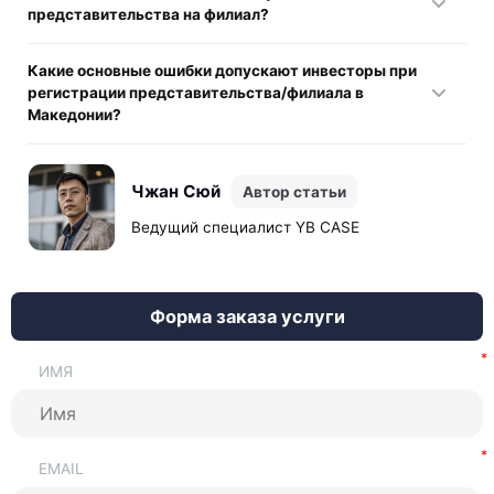
подходит представительство.
представительства на филиал?
различных транзакций. Представительство может
работать без полноценной финансовой активности.
Да, такая трансформация возможна, но она требует
Какие основные ошибки допускают инвесторы при
отдельной процедуры оформления корректив и
регистрации представительства/филиала в
обновления корпоративных документов.
Македонии?
Чаще всего это неправильный выбор формы присутствия,
ошибки в материалах, отсутствие корректной
Чжан Сюй
Автор статьи
легализации, а также несоответствие фактической
деятельности заявленному статусу.
Ведущий специалист YB CASE
Форма заказа услуги
ИМЯ
EMAIL