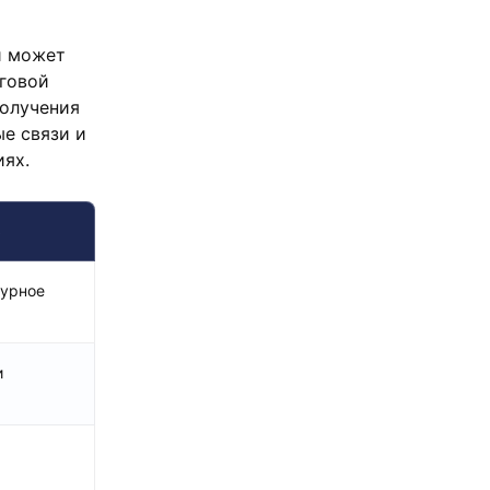
и может
говой
получения
е связи и
иях.
о
турное
и