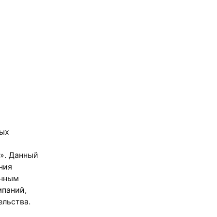
рых
». Данный
ния
анным
мпаний,
ельства.