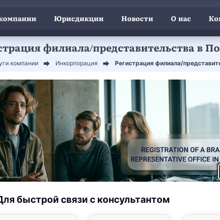
 компании
Юрисдикции
Новости
О нас
Ко
страция филиала/представительства в П
уги компании
Инкорпорация
Регистрация филиала/представит
Для быстрой связи с консультантом