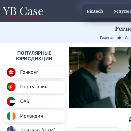
Fintech
Услуги
Реги
Главная
Усл
ПОПУЛЯРНЫЕ
ЮРИСДИКЦИИ
Гонконг
Португалия
ОАЭ
Ирландия
Делавэр (США)