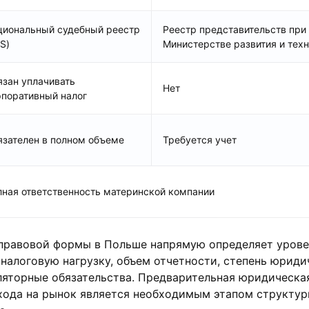
циональный судебный реестр
Реестр представительств при
S)
Министерстве развития и тех
язан уплачивать
Нет
рпоративный налог
язателен в полном объеме
Требуется учет
лная ответственность материнской компании
правовой формы в Польше напрямую определяет урове
налоговую нагрузку, объем отчетности, степень юриди
ляторные обязательства. Предварительная юридическа
хода на рынок является необходимым этапом структу