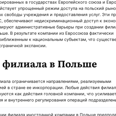
рированных в государствах Европейского союза и Евр
ействует упрощенный режим доступа на польский рыно
х свободы учреждения и предоставления услуг. Эти п
ЕС, обеспечивают недискриминационный доступ к экон
зируют административные барьеры при создании фили
ьше. В результате компании из Евросоюза фактически
риближенным к национальным субъектам, что существ
сграничной экспансии.
 филиала в Польше
лиала ограничивается направлениями, реализуемыми
ией в стране ее инкорпорации. Любые действия филиа
ются как действия головной компании, что усиливает
я и внутреннего регулирования операций подразделен
ции филиала иностранной компании в Польше предпола