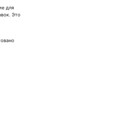
ие для
вок. Это
товано