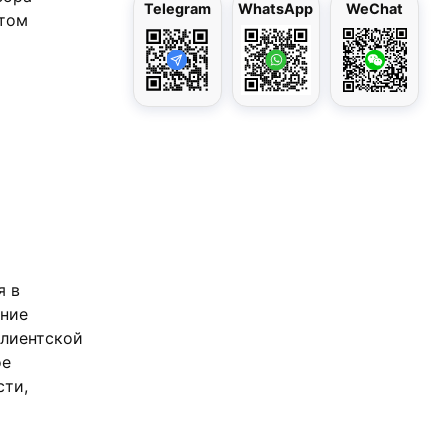
Telegram
WhatsApp
WeChat
етом
я в
ание
клиентской
ое
сти,