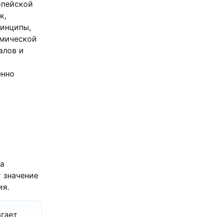
опейской
к,
ринципы,
омической
алов и
енно
ла
 значение
ия.
гает