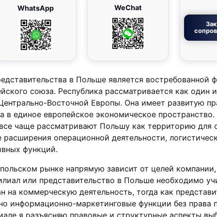
WeChat
WhatsApp
Зак
сопро
редставительства в Польше является востребованной 
йского союза. Республика рассматривается как один и
Центрально-Восточной Европы. Она имеет развитую п
а в единое европейское экономическое пространство.
все чаще рассматривают Польшу как территорию для 
же расширения операционной деятельности, логистичес
ивных функций.
польском рынке напрямую зависит от целей компании,
илиал или представительство в Польше необходимо уч
н на коммерческую деятельность, тогда как представ
но информационно-маркетинговые функции без права 
иале я разъясняю правовые и структурные аспекты вы