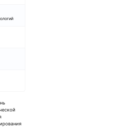
нологий
нь
ческой
я
рирования