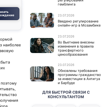
регулирования
гемблинга
азать
вождение
23.07.2026
Введено регулирование
онлайн-игр в Мозамбике
23.07.2026
формой
Во Вьетнаме внесены
з наиболее
изменения в правила
равовую
трансфертного
ценообразования
сбыта
23.07.2026
ких
Обновлены требования
программы гражданство
за инвестиции в Антигуа
 поэтому
и Барбуде
итывать,
ДЛЯ БЫСТРОЙ СВЯЗИ С
ительство
КОНСУЛЬТАНТОМ
получения
бора