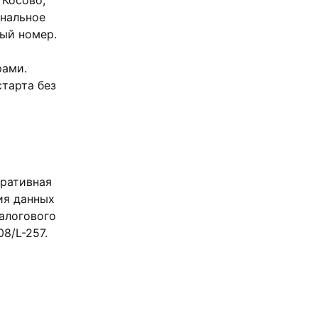
ональное
ый номер.
рами.
старта без
тративная
ия данных
алогового
8/L-257.