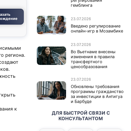
регулирования
гемблинга
азать
вождение
23.07.2026
Введено регулирование
онлайн-игр в Мозамбике
23.07.2026
висимыми
Во Вьетнаме внесены
о региона.
изменения в правила
 создают
трансфертного
ценообразования
ков.
жность
23.07.2026
Обновлены требования
программы гражданство
открыть
за инвестиции в Антигуа
и Барбуде
вания к
ДЛЯ БЫСТРОЙ СВЯЗИ С
КОНСУЛЬТАНТОМ