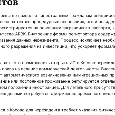
нтов
ельство позволяет иностранным гражданам иницииро
неса на тех же процедурных основаниях, что и резиден
регистрируется на основании заграничного паспорта, 
ентство ARBK. Внутренние формы регистратора содерж
казания данных нерезидента. Процесс исключает необ
ного разрешения на инвестиции, что ускоряет формал
авать, что возможность открыть ИП в Косово нерезид
 права на ведение коммерческой деятельности. Внесен
ет автоматического возникновения иммиграционных пр
вание или постоянное проживание регулируется отдел
ом положении иностранцев. Для легального присутств
ния делами потребуется оформление временного вида 
са в Косово для нерезидента требует указания физиче