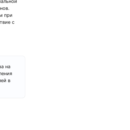
иальной
нов.
м при
твие с
ва на
ления
лей в