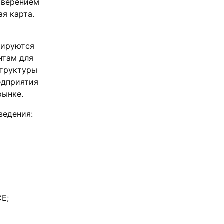
оверением
я карта.
сируются
нтам для
структуры
едприятия
рынке.
ведения:
CE;