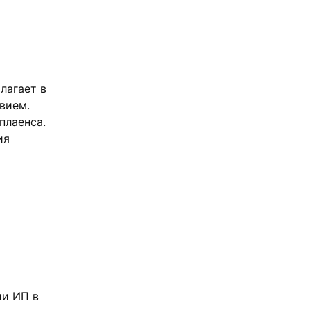
лагает в
вием.
плаенса.
ия
ии ИП в