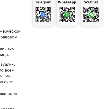
Telegram
WhatsApp
WeChat
ммерческой
правовом
 личным
лица.
вуали»,
по всем
нными
а счет
ишь один
 Косово,