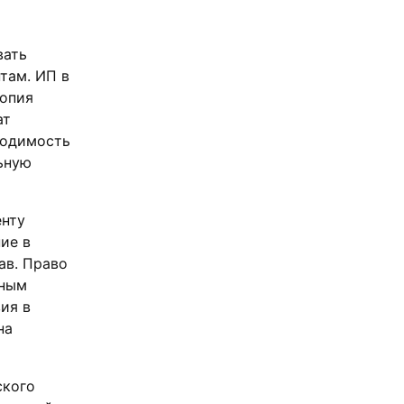
вать
там. ИП в
копия
ат
ходимость
ьную
енту
ие в
ав. Право
ьным
ия в
на
ского