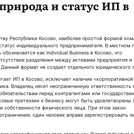
природа и статус ИП в
ству Республики Косово, наиболее простой формой ко
статус индивидуального предпринимателя. В местном 
обозначается как Individual Business в Косово, что
отсутствие разделения между активами предприятия и
 Данный формат не создает отдельного юридического 
отает ИП в Косово, исключает наличие «корпоративной 
ка. Владелец несет неограниченную ответственность 
обязательствам перед контрагентами или государстве
овые претензии к бизнесу могут быть удовлетворены з
и собственности физического лица. При этом закон
ограничение: один человек вправе зарегистрировать л
я классифицирует этот статус как Biznesi Individual в