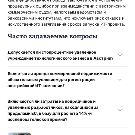
процедурных ошибок при взаимодействии с австрийским
коммерческим судом, налоговым ведомством и
банковскими институтами, что исключает риск отказов и
искусственного затягивания сроков запуска ИТ-проекта.
Часто задаваемые вопросы
Допускается ли стопроцентное удаленное
учреждение технологического бизнеса в Австрии?
Да, местное законодательство разрешает
Является ли аренда коммерческой недвижимости
дистанционную инкорпорацию. Австрийские нотариусы
обязательным условием для регистрации
уполномочены оформлять учредительные акты в
австрийской ИТ-компании?
цифровом формате с использованием систем
видеоидентификации личности. Кроме того, основатель-
Нет, заключение договора долгосрочной аренды
нерезидент имеет право выдать нотариально заверенную
Включаются ли затраты на подрядчиков и
полноценного офиса на этапе оформления не требуется.
и апостилированную доверенность на имя локального
удаленных разработчиков, находящихся за
Юрлицо обязано иметь лишь официальный адрес
юридического представителя (адвоката или налогового
пределами ЕС, в базу для расчета 14%-й
регистрации на территории Австрии. Использование
консультанта) для подписания документов в Австрии.
исследовательской премии?
сервисов виртуальных офисов (Virtuelles Büro)
Депонирование УК на накопительный счет также
правомерно, если провайдер обеспечивает физический
реализуется удаленно через международные банковские
Нет, такие расходы полностью исключены из расчета.
прием, обработку и хранение поступающей