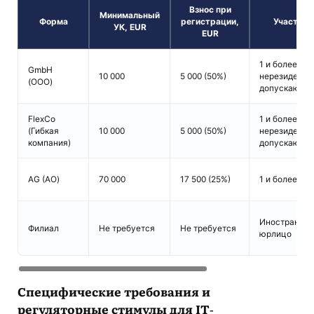
Взнос при
Минимальный
Форма
регистрации,
Участник
УК, EUR
EUR
1 и более,
GmbH
10 000
5 000 (50%)
нерезиденты
(ООО)
допускаются
FlexCo
1 и более,
(Гибкая
10 000
5 000 (50%)
нерезиденты
компания)
допускаются
AG (АО)
70 000
17 500 (25%)
1 и более
Иностранное
Филиал
Не требуется
Не требуется
юрлицо
Специфические требования и
регуляторные стимулы для IT-