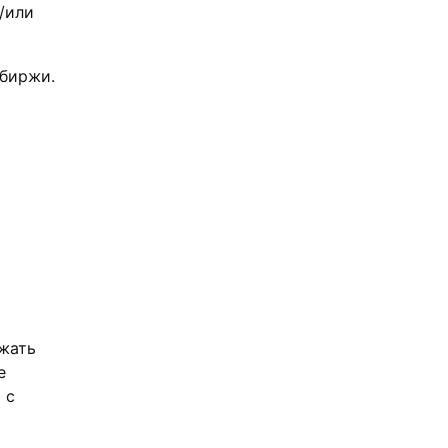
/или
 биржи.
ажать
е
 с