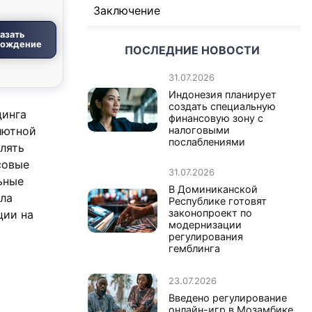
Заключение
азать
вождение
ПОСЛЕДНИЕ НОВОСТИ
31.07.2026
Индонезия планирует
создать специальную
динга
финансовую зону с
лютной
налоговыми
послаблениями
лять
совые
31.07.2026
ьные
В Доминиканской
ала
Республике готовят
законопроект по
ции на
модернизации
регулирования
гемблинга
23.07.2026
Введено регулирование
онлайн-игр в Мозамбике