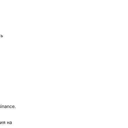
ть
inance.
ия на