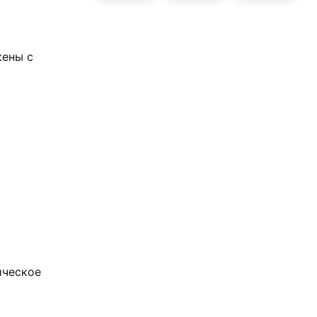
кены с
ическое