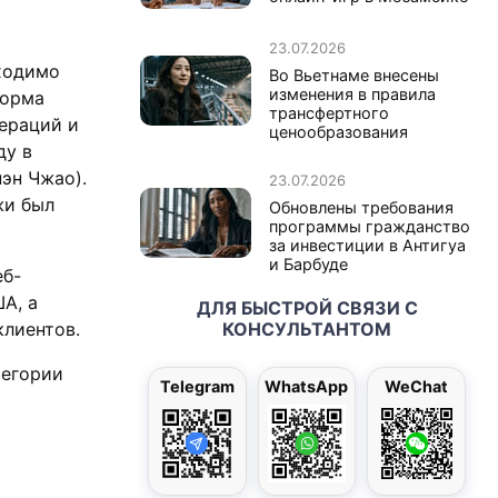
23.07.2026
бходимо
Во Вьетнаме внесены
изменения в правила
форма
трансфертного
ераций и
ценообразования
ду в
эн Чжао).
23.07.2026
жи был
Обновлены требования
программы гражданство
за инвестиции в Антигуа
и Барбуде
еб-
А, а
ДЛЯ БЫСТРОЙ СВЯЗИ С
клиентов.
КОНСУЛЬТАНТОМ
тегории
Telegram
WhatsApp
WeChat