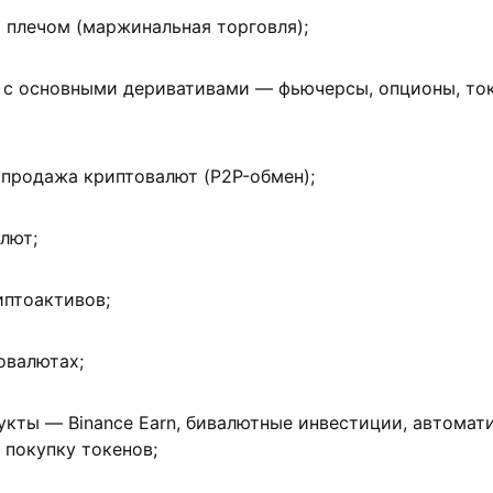
 плечом (маржинальная торговля);
 с основными деривативами — фьючерсы, опционы, то
 продажа криптовалют (P2P-обмен);
лют;
иптоактивов;
овалютах;
кты — Binance Earn, бивалютные инвестиции, автомат
 покупку токенов;