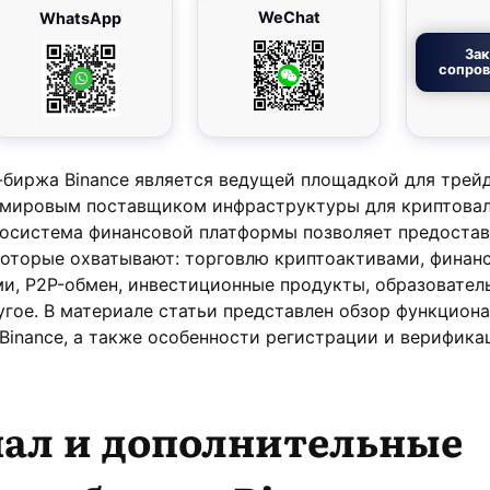
WeChat
WhatsApp
Зак
сопро
-биржа Binance является ведущей площадкой для трей
 мировым поставщиком инфраструктуры для криптова
косистема финансовой платформы позволяет предостав
которые охватывают: торговлю криптоактивами, финан
и, P2P-обмен, инвестиционные продукты, образовател
гое. В материале статьи представлен обзор функцион
inance, а также особенности регистрации и верифика
ал и дополнительные