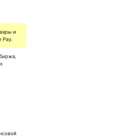
вары и
 Pay.
биржа,
ых
ансовой