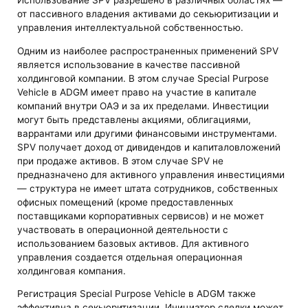
Использование SPV разрешено в различных областях —
от пассивного владения активами до секьюритизации и
управления интеллектуальной собственностью.
Одним из наиболее распространенных применений SPV
является использование в качестве пассивной
холдинговой компании. В этом случае Special Purpose
Vehicle в ADGM имеет право на участие в капитале
компаний внутри ОАЭ и за их пределами. Инвестиции
могут быть представлены акциями, облигациями,
варрантами или другими финансовыми инструментами.
SPV получает доход от дивидендов и капиталовложений
при продаже активов. В этом случае SPV не
предназначено для активного управления инвестициями
— структура не имеет штата сотрудников, собственных
офисных помещений (кроме предоставленных
поставщиками корпоративных сервисов) и не может
участвовать в операционной деятельности с
использованием базовых активов. Для активного
управления создается отдельная операционная
холдинговая компания.
Регистрация Special Purpose Vehicle в ADGM также
эффективна в секьюритизации. Инициатор сделки может