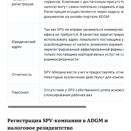
сервисов. Компании с достаточным присутствие
регистрации
налога) могут самостоятельно создавать и админ
Регистрация осуществляется через подачу элект
документов на онлайн-портале ADGM
Так как SPV не вправе заниматься коммерческим
офиса не требуется. В качестве зарегистрирован
использовать адрес локального поставщика услуг
Юридический
освобожденных от налога, возможен вариант исп
адрес
зарегистрированной аффилированной фирмы в AD
только поставщика корпоративных услуг не соот
взаимосвязанности
SPV обязана вести учет и предоставлять отчеты 
Отчетность
Некоторые исключения действуют для компаний 
Отсутствие у SPV собственного штата исключает
Персонал
спонсирования рабочих виз
Регистрация SPV-компании в ADGM и
налоговое резидентство