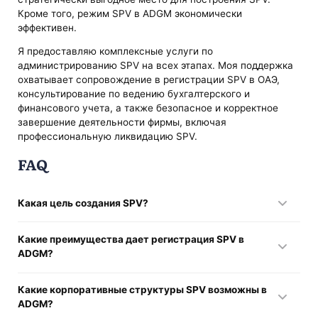
Кроме того, режим SPV в ADGM экономически
эффективен.
Я предоставляю комплексные услуги по
администрированию SPV на всех этапах. Моя поддержка
охватывает сопровождение в регистрации SPV в ОАЭ,
консультирование по ведению бухгалтерского и
финансового учета, а также безопасное и корректное
завершение деятельности фирмы, включая
профессиональную ликвидацию SPV.
FAQ
Какая цель создания SPV?
Оптимизация использования активов, структурирование
Какие преимущества дает регистрация SPV в
инвестиций, изоляция рисков, связанных с конкретным
ADGM?
проектом, оптимизация налогообложения и
финансирования.
Налоговое резидентство, применение льгот при
Какие корпоративные структуры SPV возможны в
соблюдении определенных условий, репатриация
ADGM?
капитала без ограничений, защита активов на основе