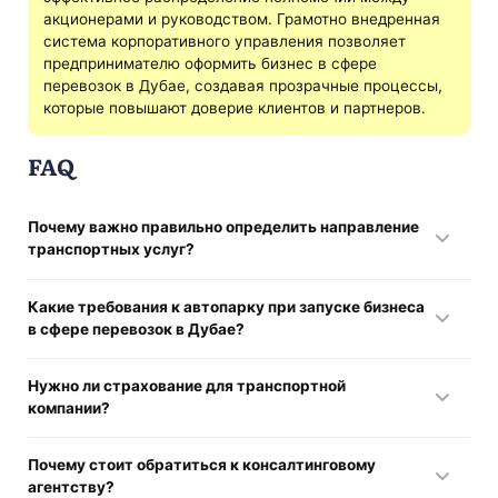
акционерами и руководством. Грамотно внедренная
система корпоративного управления позволяет
предпринимателю оформить бизнес в сфере
перевозок в Дубае, создавая прозрачные процессы,
которые повышают доверие клиентов и партнеров.
FAQ
Почему важно правильно определить направление
транспортных услуг?
Выбор категории влияет на лицензирование,
Какие требования к автопарку при запуске бизнеса
налогообложение, требования к автопарку и
в сфере перевозок в Дубае?
страхованию.
Строго соблюдаются нормы экологичности и технической
Нужно ли страхование для транспортной
безопасности, осуществляется регистрация
компании?
транспортных средств в RTA. Необходимо также
страхование автопарка, рисков перевозки грузов и
Да, обязательны соответствующие документы для
пассажиров.
Почему стоит обратиться к консалтинговому
автопарка, ответственности перевозчика, грузов. Также
агентству?
нужна оценка рисков и разработка антикризисных