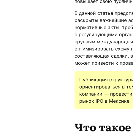
повышает свою публично
В данной статье предст
раскрыты важнейшие ас
нормативные акты, тре
с регулирующими органа
крупным международным
оптимизировать схему п
составляющая сделки, в
может привести к прова
Публикация структури
ориентироваться в те
компании — провести 
рынок IPO в Мексике.
Что такое