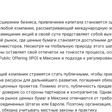
асширении бизнеса, привлечение капитала становится о
 любой компании, рассматривающей международную э
азмещение акций в своей сути представляет собой вы
й рынок, где ценные бумаги становятся доступными д
инвесторов. Несмотря на глобальную природу этого шаг
ы оставляет свой отпечаток на тонкости процесса, ос
l Public Offering (IPO) в Мексике и подходе к регулиров
ций компании стремятся стать публичными, чтобы при
е ресурсы для дальнейшего развития, погашения обяз
ционных проектов. Помимо этого, публичность придае
 доверие со стороны партнеров и контрагентов. Одна
на рынок ценных бумаг в Мексике отличаются от требо
Соединенных Штатах или Европе. Поэтому организация,
 обязана учитывать местные законы и практику