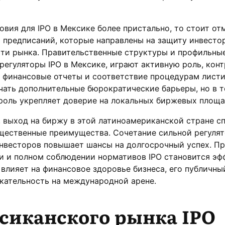
овия для IPO в Мексике более пристально, то стоит от
 предписаний, которые направлены на защиту инвесто
сти рынка. Правительственные структуры и профильны
 регуляторы IPO в Мексике, играют активную роль, кон
 финансовые отчеты и соответствие процедурам листи
чать дополнительные бюрократические барьеры, но в т
роль укрепляет доверие на локальных биржевых площа
 выход на биржу в этой латиноамериканской стране с
щественные преимущества. Сочетание сильной регуля
инвесторов повышает шансы на долгосрочный успех. П
и и полном соблюдении нормативов IPO становится э
влияет на финансовое здоровье бизнеса, его публичн
кательность на международной арене.
сиканского рынка IPO