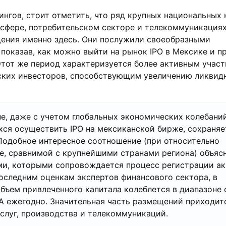
ингов, стоит отметить, что ряд крупных национальных 
 сфере, потребительском секторе и телекоммуникациях
щения именно здесь. Они послужили своеобразными
показав, как можно выйти на рынок IPO в Мексике и п
Этот же период характеризуется более активным учас
ских инвесторов, способствующим увеличению ликвид
е, даже с учетом глобальных экономических колебаний
ся осуществить IPO на мексиканской бирже, сохраняе
Подобное интересное соотношение (при относительно
, сравнимой с крупнейшими странами региона) объяс
и, которыми сопровождается процесс регистрации ак
оследним оценкам экспертов финансового сектора, в
объем привлеченного капитала колеблется в диапазоне 
 ежегодно. Значительная часть размещений приходит
слуг, производства и телекоммуникаций.