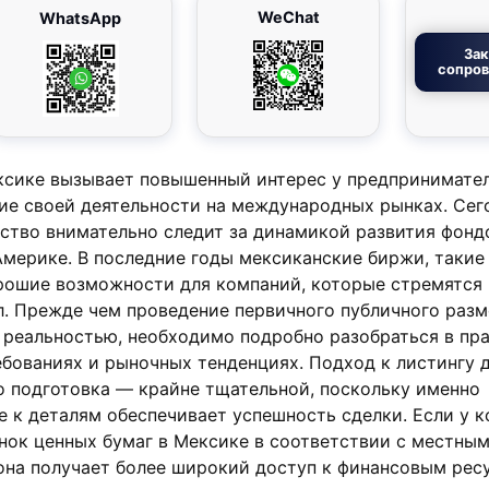
WeChat
WhatsApp
Зак
сопро
ксике вызывает повышенный интерес у предпринимател
е своей деятельности на международных рынках. Сег
ство внимательно следит за динамикой развития фонд
мерике. В последние годы мексиканские биржи, такие
орошие возможности для компаний, которые стремятся
л. Прежде чем проведение первичного публичного раз
 реальностью, необходимо подробно разобраться в пр
ебованиях и рыночных тенденциях. Подход к листингу 
о подготовка — крайне тщательной, поскольку именно
 к деталям обеспечивает успешность сделки. Если у 
нок ценных бумаг в Мексике в соответствии с местны
она получает более широкий доступ к финансовым рес