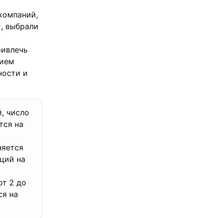
компаний,
, выбрали
ривлечь
тием
ности и
, число
тся на
няется
ций на
от 2 до
ся на