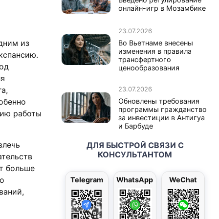
онлайн-игр в Мозамбике
23.07.2026
дним из
Во Вьетнаме внесены
изменения в правила
кспансию.
трансфертного
ход
ценообразования
ля
а,
23.07.2026
обенно
Обновлены требования
программы гражданство
анию работы
за инвестиции в Антигуа
и Барбуде
влечь
ДЛЯ БЫСТРОЙ СВЯЗИ С
КОНСУЛЬТАНТОМ
ательств
т больше
ко
Telegram
WhatsApp
WeChat
ваний,