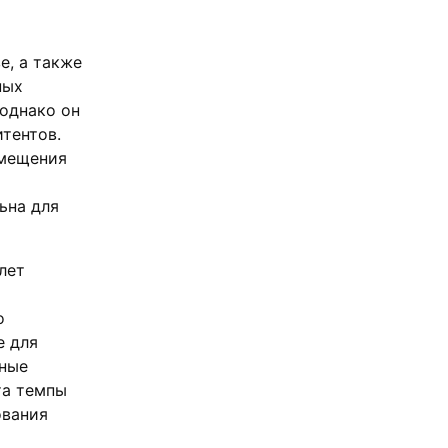
е, а также
ных
однако он
тентов.
змещения
ьна для
лет
о
е для
пные
та темпы
ования