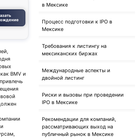
в Мексике
азать
вождение
Процесс подготовки к IPO в
Мексике
Требования к листингу на
ей,
мексиканских биржах
одня
овых
Международные аспекты и
 как BMV и
двойной листинг
 привлечь
мещения
Риски и вызовы при проведении
авовой
IPO в Мексике
должен
компании
Рекомендации для компаний,
ми
рассматривающих выход на
урсам,
публичный рынок в Мексике