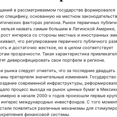
щений в рассматриваемом государстве формировался
ою специфику, основанную на местном законодательств
итических факторах региона. Рынок первичных публич
нельзя назвать самым большим в Латинской Америке, 
рост интереса со стороны местных и иностранных эми
кивают, что регулирование первичного публичного ра
хоть и достаточно жесткое, но в целом соответствует
там прозрачности. Такая характеристика привлекател
тят диверсифицировать свои портфели в регионе.
и рынка следует отметить, что за последние двадцать 
аны претерпели значительные изменения. Государство
создание современной инфраструктуры, реформировал
щало процесс выхода на рынок ценных бумаг в Мексик
римерно в начале 2000-х годов произошли первые кру
 интерес международных инвестфондов. С того момен
 стали появляться различные механизмы для стимулир
укрепления финансовой системы.