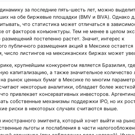
динамику за последние пять-шесть лет, можно выдели
ших на обе биржевые площадки (BMV и BIVA). Однако д
итывать, что статистика может отличаться в зависимо
же от факторов конъюнктуры. Тем не менее в целом эк
о размещений постепенно растет. Значит, интерес к
ого публичного размещения акций в Мексике остается
м, число листингов на мексиканских биржах может уве
рике, крупнейшим конкурентом является Бразилия, гд
ую капитализацию, а также значительное количество 
 на рынок ценных бумаг в Мексике по многим парамет
 считают некоторые аналитики, обладает более жестко
 что привлекает консервативных инвесторов. Аргентин
ать собственные механизмы поддержки IPO, но их рост
кие риски в некоторых случаях считаются выше.
я иностранного эмитента, который хочет выйти на рыно
твенные льготы и послабления в части налогообложен
вной структуре (при соблюдении ряда условий). Имен