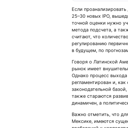
Если проанализировать 
25–30 новых IPO, вышед
точной оценки нужно уч
метода подсчета, а так
считают, что количеств
регулированию первичн
в будущем, по прогноза
Говоря о Латинской Аме
рынок имеет внушительн
Однако процесс выхода
регламентирован и, как
законодательной базой,
также стараются развив
динамичен, а политичес
Важно отметить, что дл
Мексике, имеются сущес
требований к корпорати