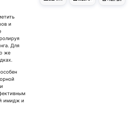
метить
ров и
е
тролируя
нга. Для
о же
дках.
пособен
торной
ри
ффективным
ый имидж и