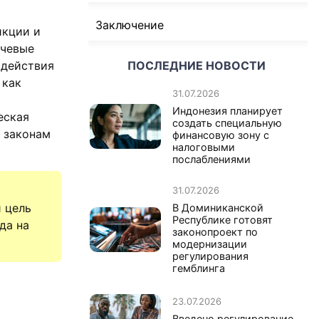
Заключение
икции и
ючевые
одействия
ПОСЛЕДНИЕ НОВОСТИ
 как
31.07.2026
Индонезия планирует
еская
создать специальную
 законам
финансовую зону с
налоговыми
послаблениями
31.07.2026
и цель
В Доминиканской
Республике готовят
да на
законопроект по
модернизации
регулирования
гемблинга
23.07.2026
Введено регулирование