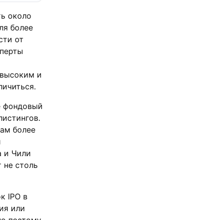
ть около
ля более
сти от
сперты
 высоким и
личиться.
е фондовый
листингов.
рам более
й
а и Чили
 не столь
к IPO в
ия или
но поэтому