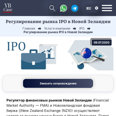
RU
Регулирование рынка IPO в Новой Зеландии
EN
Главная
Услуги компании
IPO
CN
Регулирование рынка IPO в Новой Зеландии
09.07.2020
Заказать сопровождение
Регулятор финансовых рынков Новой Зеландии
(Financial
Market Authority — FMA) и Новозеландская фондовая
биржа ((New Zealand Exchange (NZX)) осуществляют
надзор за рынком ценных бумаг в Новой Зеландии. Далее