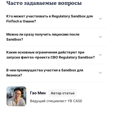
Часто задаваемые вопросы
Кто может участвовать в Regulatory Sandbox для
FinTech в Омане?
Участниками могут быть финтех-стартапы,
Можно ли сразу получить лицензию после
технологические компании, банки и другие финансовые
Sandbox?
провайдеры, которые предлагают инновационные
решения в сфере платежей, цифровых активов, open
Нет, программа не является автоматической лицензией.
banking и других направлений.
Какие основные ограничения действуют при
Однако успешное прохождение тестирования
запуске финтех-проекта CBO Regulatory Sandbox?
значительно повышает шансы на ее получение.
Применяются лимиты на количество пользователей,
В чем преимущества участия в Sandbox для
объем транзакций, время тестирования и
бизнеса?
функциональность продукта.
Компании получают доступ к регулятору, возможность
протестировать продукт в реальных условиях, снизить
Гао Мин
Автор статьи
риски выхода на рынок и ускорить процесс будущего
лицензирования.
Ведущий специалист YB CASE