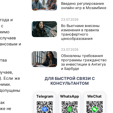
Введено регулирование
онлайн-игр в Мозамбике
года и
23.07.2026
 с
Во Вьетнаме внесены
изменения в правила
омимо
трансфертного
 случаев
ценообразования
нансовым и
23.07.2026
Обновлены требования
ства
программы гражданство
за инвестиции в Антигуа
и Барбуде
учаев,
. Если же
ДЛЯ БЫСТРОЙ СВЯЗИ С
КОНСУЛЬТАНТОМ
ними.
 допущены
Telegram
WhatsApp
WeChat
как
же не