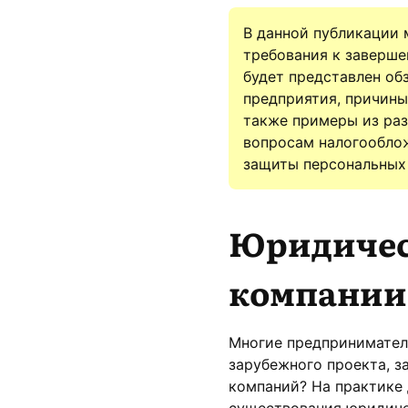
В данной публикации 
требования к заверше
будет представлен об
предприятия, причины
также примеры из ра
вопросам налогооблож
защиты персональных 
Юридичес
компании
Многие предпринимател
зарубежного проекта, з
компаний? На практике
существования юридиче