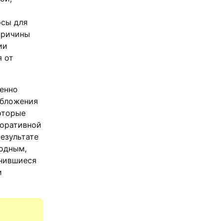
рсы для
причины
ии
я от
бенно
обложения
оторые
поративной
езультате
годным,
енившиеся
и