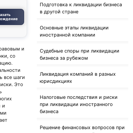
Подготовка к ликвидации бизнеса
в другой стране
азать
вождение
Основные этапы ликвидации
иностранной компании
правовым и
Судебные споры при ликвидации
ки, со
бизнеса за рубежом
ацию.
альности
Ликвидация компаний в разных
ь все шаги
юрисдикциях
иски. Это
ь
Налоговые последствия и риски
ногих
при ликвидации иностранного
 и
бизнеса
ыми
ает
Решение финансовых вопросов при