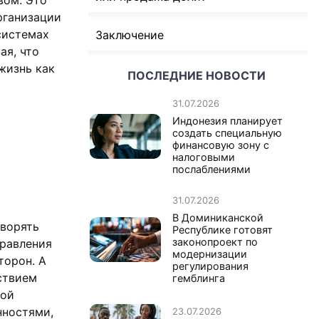
рганизации
системах
Заключение
ая, что
жизнь как
ПОСЛЕДНИЕ НОВОСТИ
31.07.2026
Индонезия планирует
создать специальную
финансовую зону с
налоговыми
послаблениями
31.07.2026
В Доминиканской
творять
Республике готовят
законопроект по
правления
модернизации
торон. А
регулирования
ствием
гемблинга
ной
нностями,
23.07.2026