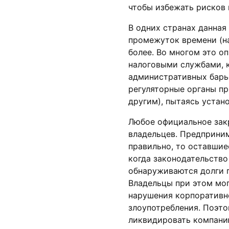
чтобы избежать рисков
В одних странах данна
промежуток времени (на
более. Во многом это о
налоговыми службами, 
административных барье
регуляторные органы п
другим), пытаясь устан
Любое официальное закр
владельцев. Предприни
правильно, то оставшие
когда законодательство
обнаруживаются долги п
Владельцы при этом мог
нарушения корпоративн
злоупотребления. Поэто
ликвидировать компанию