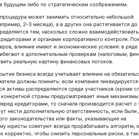
 в будущем либо по стратегическим соображениям.
я процедура может занимать относительно небольшой
пример, 2–3 месяца), а в других она растягивается до 
пределяется тем, насколько сложно взаимодействовать
кредиторами и органами корпоративного контроля. П
ров, влияние имеют и экономические условия: в ряде
рибегают к дополнительным проверкам (налоговым, фи
овить реальную картину финансовых потоков.
ытие бизнеса всегда учитывает влияние на обязатель
матели должны помнить: если компания ликвидируется
ся активы распределяются среди участников (кроме сл
 конкретной страны предусматривает иные механизмы)
еред кредиторами, то сначала производится расчет с 
ут нести дополнительную ответственность, если были
ого законодательства или факты, указывающие на
му юристы советуют всегда прорабатывать алгоритм, 
 корректно, чтобы снизить персональные риски, а так