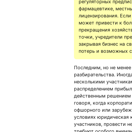
регуляторных предпис
фармацевтике, местны
лицензирования. Если
может привести к бол
прекращения хозяйств
точки, учредители пр
закрывая бизнес на с
потерь и возможных с
Последним, но не менее
разбирательства. Иногд
несколькими участникам
распределением прибыл
действенным решением 
говоря, когда корпорат
офшорного или зарубежн
условиях юридическая 
участников, провести н
требуют особого вниман