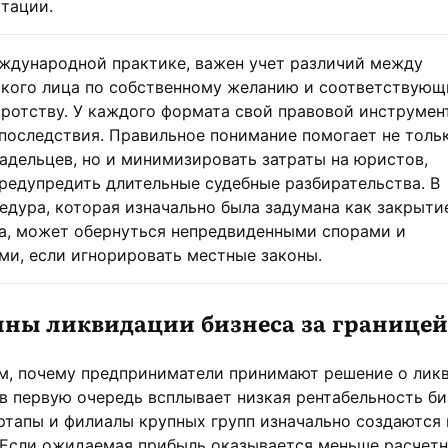
тации.
еждународной практике, важен учет различий между
кого лица по собственному желанию и соответствую
ротству. У каждого формата свой правовой инструмен
последствия. Правильное понимание помогает не толь
адельцев, но и минимизировать затраты на юристов,
предупредить длительные судебные разбирательства. В
едура, которая изначально была задумана как закрыти
а, может обернуться непредвиденными спорами и
и, если игнорировать местные законы.
ны ликвидации бизнеса за границей
ом, почему предприниматели принимают решение о лик
в первую очередь всплывает низкая рентабельность би
ртапы и филиалы крупных групп изначально создаются
 Если ожидаемая прибыль оказывается меньше расчетн