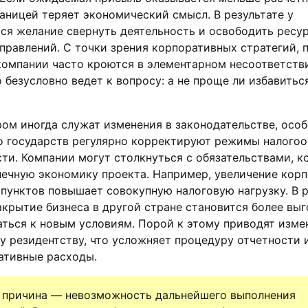
аницей теряет экономический смысл. В результате у
ся желание свернуть деятельность и освободить ресу
правлений. С точки зрения корпоративных стратегий, 
компании часто кроются в элементарном несоответств
 безусловно ведет к вопросу: а не проще ли избавитьс
ом иногда служат изменения в законодательстве, осо
о государств регулярно корректируют режимы налого
сти. Компании могут столкнуться с обязательствами, к
нечную экономику проекта. Например, увеличение кор
 пунктов повышает совокупную налоговую нагрузку. В р
акрытие бизнеса в другой стране становится более вы
аться к новым условиям. Порой к этому приводят изм
у резидентству, что усложняет процедуру отчетности 
ативные расходы.
и причина — невозможность дальнейшего выполнения