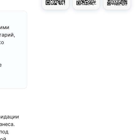
щими
тарий,
ко
е
видации
знеса.
 под
ой,