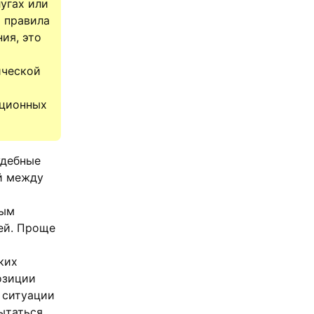
угах или
 правила
ия, это
ической
ационных
удебные
й между
ным
ей. Проще
ких
озиции
 ситуации
ытаться