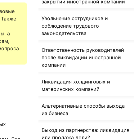
закрытии иностранной компании
авовые
Увольнение сотрудников и
 Также
соблюдение трудового
законодательства
ы, а
сам,
вопроса
Ответственность руководителей
после ликвидации иностранной
компании
Ликвидация холдинговых и
материнских компаний
Альтернативные способы выхода
из бизнеса
ных
Выход из партнерства: ликвидация
или продажа доли?
вом. Это