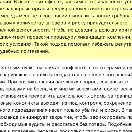
аний. В некоторых сферах, например, в финансовых усл
е надзорные органы регулярно ужесточают контроль и
 менеджмент не в состоянии выполнить новые требован
ьшому количеству штрафов и риску принудительного
енной деятельности. Чтобы не доводить дело до крит
едпочитают провести процедуру ликвидации компании,
воих условиях. Такой подход помогает избежать репут
удебных притязаний.
 важным, пунктом служат конфликты с партнерами и с
а зарубежные проекты создаются на основе соглашени
и. При возникновении затяжных споров, связанных с
и, правами на бренд или иными аспектами, единствен
становится прекратить деятельность фирмы за границ
ивные конфликты выходят из-под контроля, сохранение
ого подразделения несет только убытки и риски. В та
команда инициирует закрытие, чтобы зафиксировать п
еобходимые аудиты и расстаться без потерь. Подобные
ия к правовым деталям, поскольку стороны могут поп