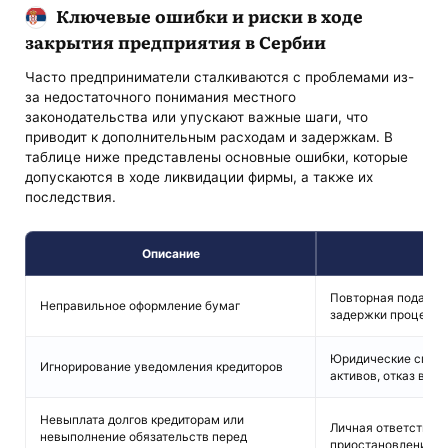
Ключевые ошибки и риски в ходе
закрытия предприятия в Сербии
Часто предприниматели сталкиваются с проблемами из-
за недостаточного понимания местного
законодательства или упускают важные шаги, что
приводит к дополнительным расходам и задержкам. В
таблице ниже представлены основные ошибки, которые
допускаются в ходе ликвидации фирмы, а также их
последствия.
Описание
По
Повторная подача д
Неправильное оформление бумаг
задержки процесса
Юридические споры
Игнорирование уведомления кредиторов
активов, отказ в л
Невыплата долгов кредиторам или
Личная ответственн
невыполнение обязательств перед
приостановление п