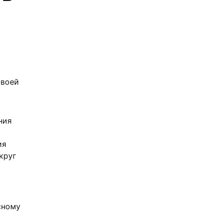
своей
ния
.
ия
круг
сному