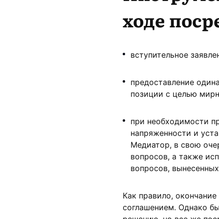
ходе поср
вступительное заявле
предоставление одина
позиции с целью мирн
при необходимости п
напряженности и уст
Медиатор, в свою оче
вопросов, а также исп
вопросов, вынесенных
Как правило, окончани
соглашением. Однако бы
решению, но все же по