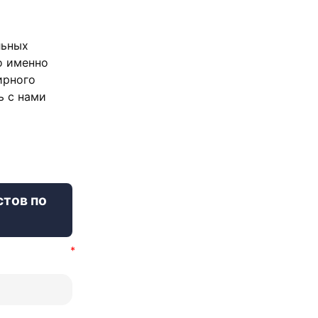
льных
о именно
ирного
ь с нами
стов по