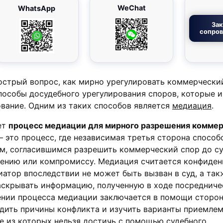
WeChat
WhatsApp
Зак
сопро
острый вопрос, как мирно урегулировать коммерческий
пособы досудебного урегулирования споров, которые 
вание. Одним из таких способов является
медиация
.
ет
процесс медиации для мирного разрешения коммер
 это процесс, где независимая третья сторона способ
м, согласившимся разрешить коммерческий спор до су
ению или компромиссу. Медиация считается конфиде
иатор впоследствии не может быть вызван в суд, а так
аскрывать информацию, полученную в ходе посредниче
ении процесса медиации заключается в помощи сторо
дить причины конфликта и изучить варианты приемлем
е из которых нельзя достичь с помощью судебного