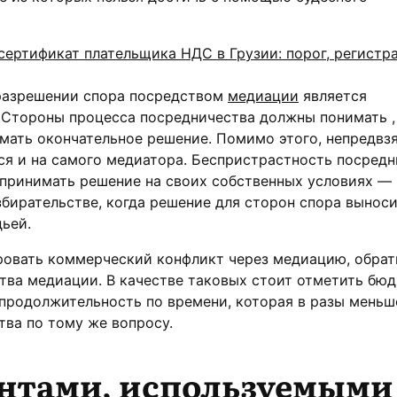
сертификат плательщика НДС в Грузии: порог, регистр
разрешении спора посредством
медиации
является
 Стороны процесса посредничества должны понимать ,
мать окончательное решение. Помимо этого, непредвз
я и на самого медиатора. Беспристрастность посредн
принимать решение на своих собственных условиях — 
бирательстве, когда решение для сторон спора вынос
ьей.
ровать коммерческий конфликт через медиацию, обрат
тва медиации. В качестве таковых стоит отметить бю
 продолжительность по времени, которая в разы меньш
тва по тому же вопросу.
нтами, используемыми