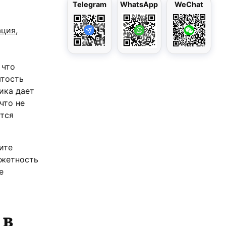
Telegram
WhatsApp
WeChat
ация,
 что
ятость
ика дает
что не
ится
ите
джетность
е
 в