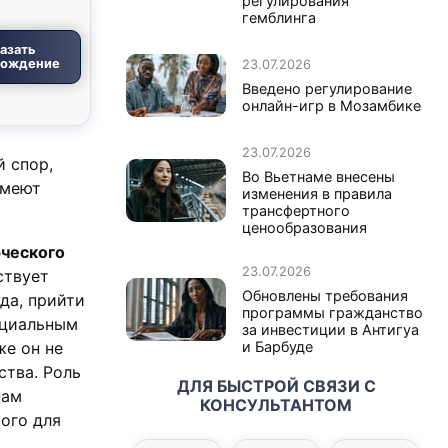
регулирования
гемблинга
азать
вождение
23.07.2026
Введено регулирование
онлайн-игр в Мозамбике
23.07.2026
 спор,
Во Вьетнаме внесены
имеют
изменения в правила
трансфертного
ценообразования
ческого
23.07.2026
ствует
Обновлены требования
да, прийти
программы гражданство
нциальным
за инвестиции в Антигуа
же он не
и Барбуде
ства. Роль
ДЛЯ БЫСТРОЙ СВЯЗИ С
нам
КОНСУЛЬТАНТОМ
ого для