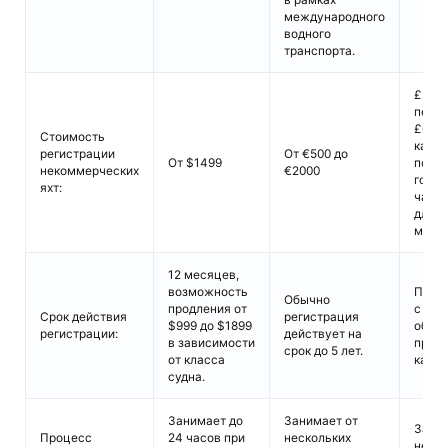
международного
водного
транспорта.
£2250
первы
£650 
Стоимость
кажд
регистрации
От €500 до
От $1499
посл
некоммерческих
€2000
год д
яхт:
частн
длино
метро
12 месяцев,
возможность
Перм
Обычно
продления от
с
Срок действия
регистрация
$999 до $1899
обяза
регистрации:
действует на
в зависимости
пров
срок до 5 лет.
от класса
кажды
судна.
Занимает до
Занимает от
Зани
Процесс
24 часов при
нескольких
неско