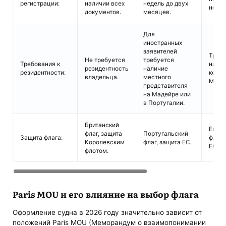
регистрации:
наличии всех
недель до двух
недел
документов.
месяцев.
Для
иностранных
заявителей
Треб
Не требуется
требуется
Требования к
нали
резидентность
наличие
резидентности:
компа
владельца.
местного
Мальт
представителя
на Мадейре или
в Португалии.
Британский
Евро
флаг, защита
Португальский
Защита флага:
флаг,
Королевским
флаг, защита ЕС.
ЕС.
флотом.
Paris MOU и его влияние на выбор флага​
Оформление судна в 2026 году значительно зависит от
положений Paris MOU (Меморандум о взаимопонимании