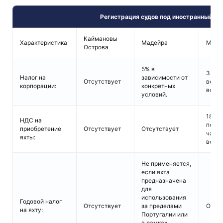
Регистрация судов под иностранный фл
Каймановы
Характеристика
Мадейра
Маль
Острова
5% в
35%, 
Налог на
зависимости от
Отсутствует
возм
корпорации:
конкретных
возвр
условий.
18%,
НДС на
полны
приобретение
Отсутствует
Отсутствует
част
яхты:
возвр
Не применяется,
если яхта
предназначена
для
использования
Годовой налог
Отсутствует
за пределами
Отсут
на яхту:
Португалии или
в рамках