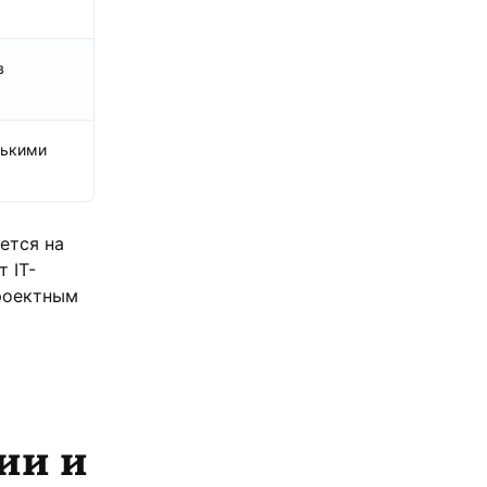
в
лькими
ется на
 IT-
проектным
ии и