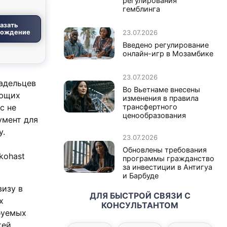
регулирования
гемблинга
азать
вождение
23.07.2026
Введено регулирование
онлайн-игр в Мозамбике
23.07.2026
ладельцев
Во Вьетнаме внесены
ующих
изменения в правила
с не
трансфертного
ценообразования
умент для
у.
23.07.2026
Обновлены требования
kohast
программы гражданство
за инвестиции в Антигуа
и Барбуде
визу в
ДЛЯ БЫСТРОЙ СВЯЗИ С
х
КОНСУЛЬТАНТОМ
буемых
ей,