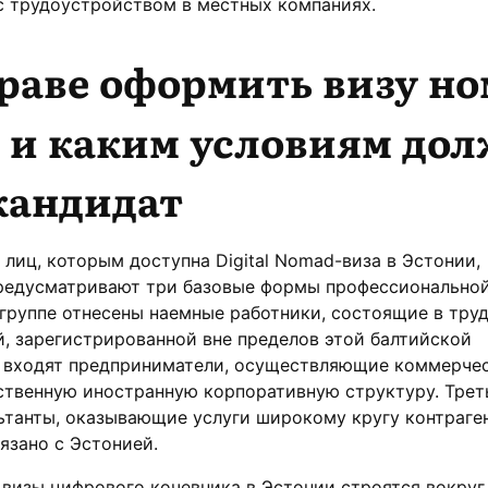
с трудоустройством в местных компаниях.
раве оформить визу но
 и каким условиям до
кандидат
 лиц, которым доступна Digital Nomad-виза в Эстонии,
редусматривают три базовые формы профессионально
 группе отнесены наемные работники, состоящие в тру
, зарегистрированной вне пределов этой балтийской
 входят предприниматели, осуществляющие коммерче
ственную иностранную корпоративную структуру. Трет
танты, оказывающие услуги широкому кругу контраген
язано с Эстонией.
визы цифрового кочевника в Эстонии строятся вокруг