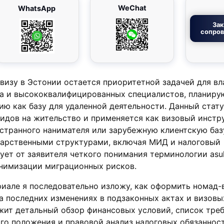
WeChat
WhatsApp
Зак
сопро
-визу в Эстонии остается приоритетной задачей для в
а и высококвалифицированных специалистов, планир
ю как базу для удаленной деятельности. Данный стату
видов на жительство и применяется как визовый инстр
странного нанимателя или зарубежную клиентскую баз
дарственными структурами, включая МИД и налоговый
ует от заявителя четкого понимания терминологии asu
минимизации миграционных рисков.
иале я последовательно изложу, как оформить номад-
а последних изменениях в подзаконных актах и визовы
жит детальный обзор финансовых условий, список тре
о положения и правовой анализ налоговых обязанност