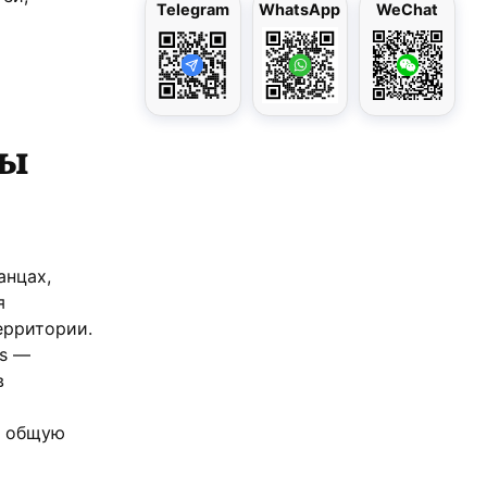
Telegram
WhatsApp
WeChat
зы
анцах,
я
ерритории.
ks —
в
в общую