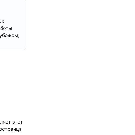
л:
аботы
рубежом;
ляет этот
ностранца