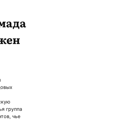
мада
лжен
й
довых
скую
ья группа
тов, чье