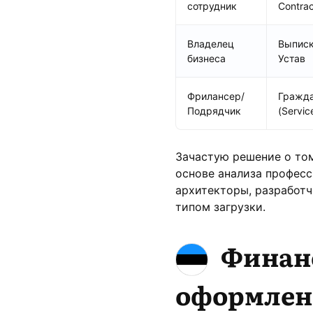
сотрудник
Contrac
Владелец
Выписк
бизнеса
Устав
Фрилансер/
Гражда
Подрядчик
(Servic
Зачастую решение о том
основе анализа професс
архитекторы, разработч
типом загрузки.
Финан
оформлен