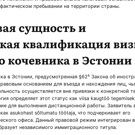
 фактическом пребывании на территории страны.
ая сущность и
кая квалификация ви
о кочевника в Эстонии
ка в Эстонии, предусмотренная §62⁵ Закона об иностр
равовым основанием для въезда и нахождения лиц, чь
льность осуществляется вне привязки к конкретной т
ия определяет этот статус как viisa kaugtöö tegemise
ие для выполнения дистанционной работы. Заявитель 
ак asukohast sõltumatu töötaja, что подчеркивает его
ческого офиса. Данный правовой режим интегрирован 
бразует независимого иммиграционного титула.