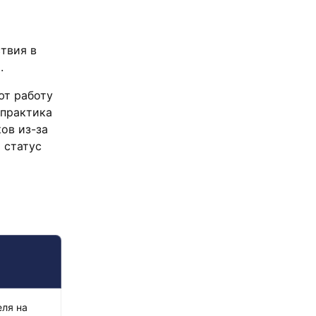
твия в
.
ют работу
 практика
ов из-за
 статус
еля на