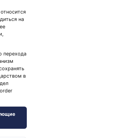
 относится
диться на
ее
и,
о перехода
анизм
сохранять
дарством в
дел
order
дующие