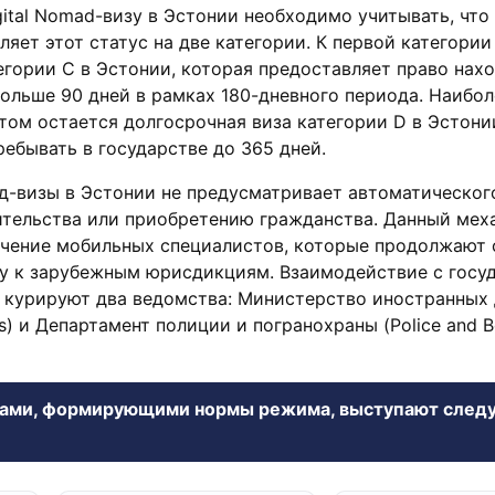
tal Nomad-визу в Эстонии необходимо учитывать, что
ляет этот статус на две категории. К первой категории
егории C в Эстонии, которая предоставляет право нахо
ольше 90 дней в рамках 180-дневного периода. Наибол
ом остается долгосрочная виза категории D в Эстони
ебывать в государстве до 365 дней.
д-визы в Эстонии не предусматривает автоматическог
ительства или приобретению гражданства. Данный мех
ечение мобильных специалистов, которые продолжают 
у к зарубежным юрисдикциям. Взаимодействие с госу
 курируют два ведомства: Министерство иностранных 
airs) и Департамент полиции и погранохраны (Police and B
рами, формирующими нормы режима, выступают сле