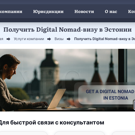
 компании
Юрисдикции
Новости
О нас
Ко
Получить Digital Nomad-визу в Эстонии
ая
Услуги компании
Визы
Получить Digital Nomad-визу в Э
Для быстрой связи с консультантом