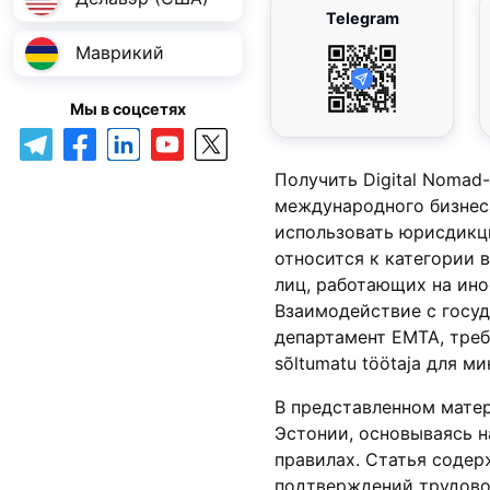
Telegram
Маврикий
Мы в соцсетях
Получить Digital Nomad
международного бизнес
использовать юрисдикци
относится к категории 
лиц, работающих на ино
Взаимодействие с госу
департамент EMTA, треб
sõltumatu töötaja для 
В представленном матер
Эстонии, основываясь н
правилах. Статья содер
подтверждений трудовог