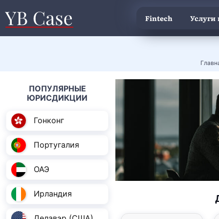
Fintech
Услуги
Главн
ПОПУЛЯРНЫЕ
ЮРИСДИКЦИИ
Гонконг
Португалия
ОАЭ
Ирландия
Делавэр (США)