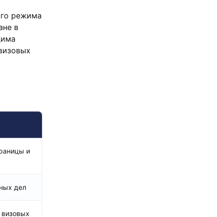
ого режима
ане в
дима
визовых
границы и
ных дел
 визовых