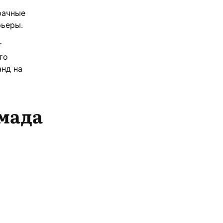
рачные
рьеры.
т
то
нд на
мада