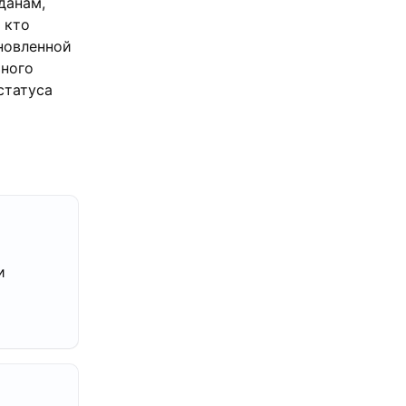
данам,
 кто
новленной
много
статуса
и