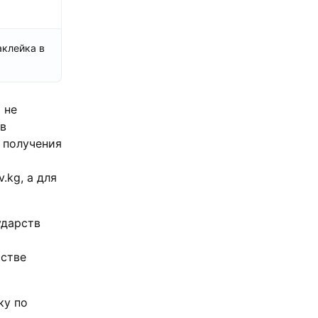
аклейка в
 не
 в
 получения
.kg, а для
ударств
рстве
ку по