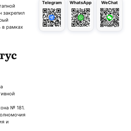
Telegram
WhatsApp
WeChat
тапной
н закрепил
орый
ь в рамках
тус
ла
тивной
она № 181.
полномочия
ия и