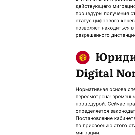
действующего миграцион
процедуры получения ст
статус цифрового коче
позволяет находиться в
разрешенного дистанцио
Юридич
Digital N
Нормативная основа сп
пересмотрена: временн
процедурой. Сейчас пр
определяется законодат
Постановление кабинета
по присвоению этого ст
миграции.