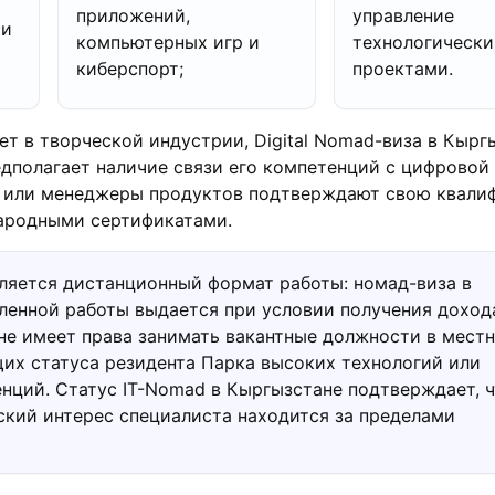
приложений,
управление
 и
компьютерных игр и
технологическ
киберспорт;
проектами.
ет в творческой индустрии, Digital Nomad-виза в Кырг
едполагает наличие связи его компетенций с цифровой
 или менеджеры продуктов подтверждают свою квали
ародными сертификатами.
ляется дистанционный формат работы: номад-виза в
ленной работы выдается при условии получения дохода
не имеет права занимать вакантные должности в мест
их статуса резидента Парка высоких технологий или
нций. Статус IT-Nomad в Кыргызстане подтверждает, 
кий интерес специалиста находится за пределами