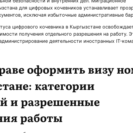
ьной безопасности и внутренних дел. Миграционное
ызстана для цифровых кочевников устанавливает проз
кументов, исключая избыточные административные ба
туса цифрового кочевника в Кыргызстане освобождае
имости получения отдельного разрешения на работу. Э
администрирование деятельности иностранных IT-кома
.
раве оформить визу но
тане: категории
ей и разрешенные
ния работы