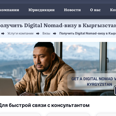
 компании
Юрисдикции
Новости
О нас
Ко
олучить Digital Nomad-визу в Кыргызста
Услуги компании
Визы
Получить Digital Nomad-визу в Кы
Для быстрой связи с консультантом