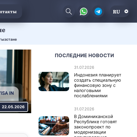
RU
нтакты
не
ргызстане
ПОСЛЕДНИЕ НОВОСТИ
31.07.2026
Индонезия планирует
создать специальную
финансовую зону с
налоговыми
послаблениями
22.05.2026
31.07.2026
В Доминиканской
Республике готовят
законопроект по
модернизации