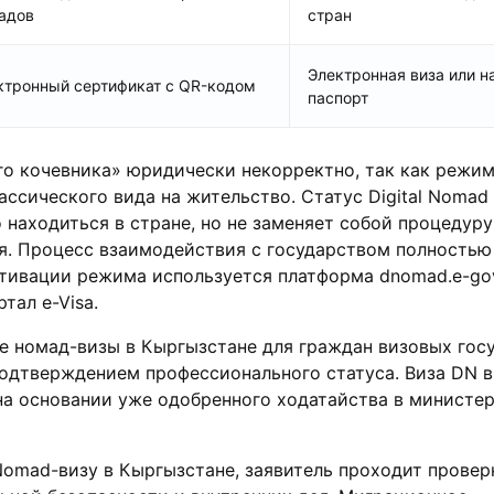
адов
стран
Электронная виза или н
ктронный сертификат с QR-кодом
паспорт
о кочевника» юридически некорректно, так как режим
ассического вида на жительство. Статус Digital Nomad
 находиться в стране, но не заменяет собой процедуру
я. Процесс взаимодействия с государством полностью
тивации режима используется платформа dnomad.e-gov
тал e-Visa.
е номад-визы в Кыргызстане для граждан визовых гос
подтверждением профессионального статуса. Виза DN в
на основании уже одобренного ходатайства в министе
 Nomad-визу в Кыргызстане, заявитель проходит провер