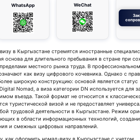
WeChat
WhatsApp
Зак
сопро
-визу в Кыргызстане стремятся иностранные специалис
я основа для длительного пребывания в стране при со
 пределами местного рынка труда. В профессионально
означают как визу цифрового кочевника. Однако с пра
более широкую конструкцию: основой является статус
Digital Nomad, а виза категории DN используется для з
имом въезда. Такой формат не относится к классическ
ется туристической визой и не предоставляет универса
юбой трудовой деятельности в Кыргызстане. Режим ор
тающих в области информационных технологий, создан
ния и смежных цифровых направлений.
жу, как оформить номад-визу в Кыргызстане с учетом