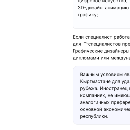
цифровое искусство,
3D-дизайн, анимацию
графику;
Если специалист работа
для IT-специалистов пр
Графические дизайнеры
дипломами или междун
Важным условием яв
Кыргызстане для уда
рубежа. Иностранец 
компаниях, не имеющ
аналогичных префере
основной экономичес
республики.