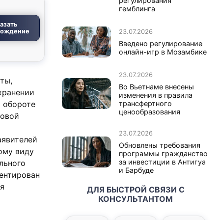
регулирования
гемблинга
азать
вождение
23.07.2026
Введено регулирование
онлайн-игр в Мозамбике
23.07.2026
ты,
Во Вьетнаме внесены
хранении
изменения в правила
м обороте
трансфертного
ценообразования
вовой
23.07.2026
аявителей
Обновлены требования
ому виду
программы гражданство
за инвестиции в Антигуа
льного
и Барбуде
иентирован
ия
ДЛЯ БЫСТРОЙ СВЯЗИ С
КОНСУЛЬТАНТОМ