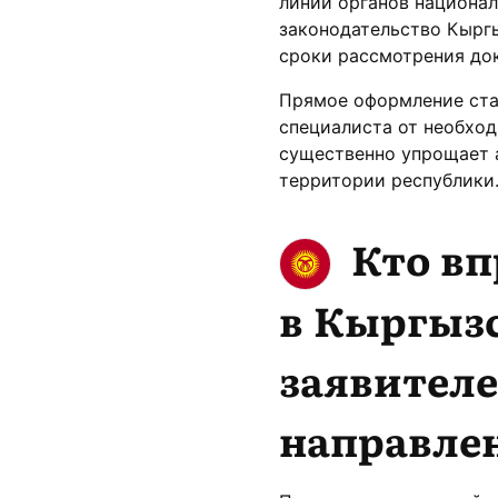
линии органов национал
законодательство Кырг
сроки рассмотрения до
Прямое оформление ста
специалиста от необход
существенно упрощает 
территории республики
Кто вп
в Кыргызс
заявител
направле