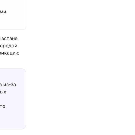
ими
ызстане
 средой.
фикацию
 из-за
ных
что