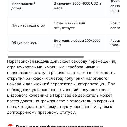
Формальн
Минимальный
В среднем 2000–4000 USD в
обязатель
доход
месяц
поддержа
Ограниченный или
Возможен 
Путь к гражданству
отсутствует
соблюден
Ежегодные сборы 200–2000
Разовый 
Общие расходы
USD
1500–250
Парагвайская модель допускает свободу перемещения,
ограничиваясь минимальными требованиями к
поддержанию статуса резидента, а также возможность
открытия банковских счетов, получения налогового
номера и дальнейшей перспективы натурализации. При
соблюдении установленных условий получения визы
цифрового кочевника в Парагвае ее держатель может
претендовать на гражданство в относительно короткий
срок, что делает систему структурированным путем к
долгосрочному правовому статусу.
Виза для цифровых кочевников в