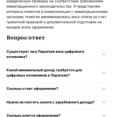
юридическую проверку на соответствие требованиям
иммиграционного законодательства. Я представляю
интересы клиентов в коммуникации с иммиграционными
органами, помогая минимизировать риск отказа за счет
грамотной правовой и документальной подготовки на
каждом этапе оформления.
Вопрос/ответ
Существует ли в Парагвае виза цифрового
кочевника?
Нет, отдельная виза не предусмотрена. Используется
Какой минимальный доход требуется для
режим временного вида на жительство.
цифровых кочевников в Парагвае?
Законодательно порог не установлен, но проверяется
Сколько стоит оформление?
финансовая состоятельность заявителя.
Государственные сборы составляют около 300–400 USD,
Нужно ли платить налоги с зарубежного дохода?
а общие расходы — примерно 1 800–3 000 USD.
Нет, иностранные доходы обычно не облагаются налогом
Сколько длится оформление?
по территориальному принципу.