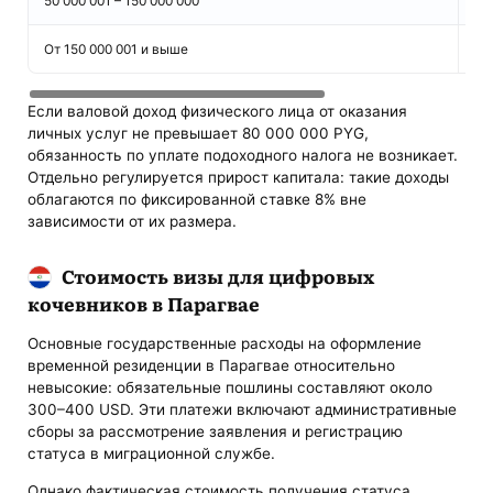
50 000 001 – 150 000 000
9%
От 150 000 001 и выше
10
Если валовой доход физического лица от оказания
личных услуг не превышает 80 000 000 PYG,
обязанность по уплате подоходного налога не возникает.
Отдельно регулируется прирост капитала: такие доходы
облагаются по фиксированной ставке 8% вне
зависимости от их размера.
Стоимость визы для цифровых
кочевников в Парагвае
Основные государственные расходы на оформление
временной резиденции в Парагвае относительно
невысокие: обязательные пошлины составляют около
300–400 USD. Эти платежи включают административные
сборы за рассмотрение заявления и регистрацию
статуса в миграционной службе.
Однако фактическая стоимость получения статуса