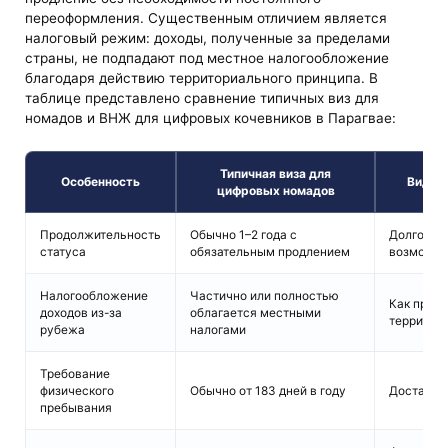
переоформления. Существенным отличием является
налоговый режим: доходы, полученные за пределами
страны, не подпадают под местное налогообложение
благодаря действию территориального принципа. В
таблице представлено сравнение типичных виз для
номадов и ВНЖ для цифровых кочевников в Парагвае:
Типичная виза для
Особенность
Вид на
цифровых номадов
Продолжительность
Обычно 1–2 года с
Долгосроч
статуса
обязательным продлением
возможно
Налогообложение
Частично или полностью
Как прави
доходов из-за
облагается местными
территор
рубежа
налогами
Требование
физического
Обычно от 183 дней в году
Достаточн
пребывания