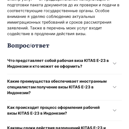
подготовки пакета документов до их проверки и подачи в
соответствующие государственные органы. Особое
внимание я уделяю соблюдению актуальных
иммиграционных требований и сроков рассмотрения
заявлений. Также в перечень моих услуг входит
содействие в продлении действия визы.
Вопрос/ответ
Что представляет собой рабочая виза KITAS E-23 в
Индонезии и кто может ее оформить?
Рабочая виза KITAS E-23 дает право на легальное
Какие преимущества обеспечивает иностранным
трудоустройство и проживание в Индонезии для
специалистам получение визы KITAS E-23 в
иностранных резидентов. Она предоставляется только
Индонезии?
тем, у кого есть действующий трудовой контракт или
официальное предложение о работе от индонезийского
Владельцы KITAS E-23 могут официально работать в
работодателя, который выступает спонсором и
Как происходит процесс оформления рабочей
Индонезии, получать налоговый идентификационный
подтверждает законность найма.
визы KITAS E-23 в Индонезии?
номер (NPWP), участвовать в государственных
социальных и пенсионных программах (BPJS), а также
Процесс включает несколько этапов:
свободно пересекать границы страны без оформления
Каковы сроки действия разрешений KITAS E-23 и