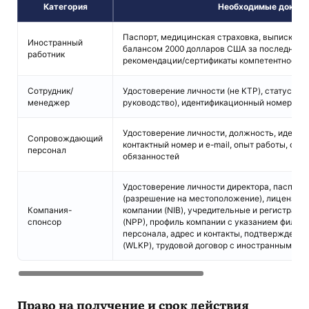
Категория
Необходимые докум
Паспорт, медицинская страховка, выписка и
Иностранный
балансом 2000 долларов США за последние 3
работник
рекомендации/сертификаты компетентности,
Сотрудник/
Удостоверение личности (не KTP), статус в к
менеджер
руководство), идентификационный номер, но
Удостоверение личности, должность, иденти
Сопровождающий
контактный номер и e-mail, опыт работы, оп
персонал
обязанностей
Удостоверение личности директора, паспорт
(разрешение на местоположение), лицензия 
Компания-
компании (NIB), учредительные и регистраци
спонсор
(NPP), профиль компании с указанием филиа
персонала, адрес и контакты, подтверждение
(WLKP), трудовой договор с иностранным ра
Право на получение и срок действия