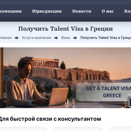
 компании
Юрисдикции
Новости
О нас
Ко
Получить Talent Visa в Греции
лавная
Услуги компании
Визы
Получить Talent Visa в Грец
Для быстрой связи с консультантом