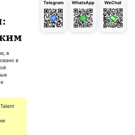
Telegram
WhatsApp
WeChat
:
ежим
а, в
ровано в
ной
ные
ое
Talent
ии