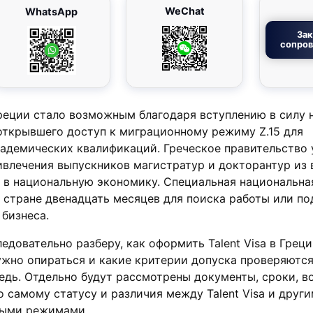
WeChat
WhatsApp
Зак
сопро
 Греции стало возможным благодаря вступлению в силу 
открывшего доступ к миграционному режиму Z.15 для
кадемических квалификаций. Греческое правительство
ивлечения выпускников магистратур и докторантур из
 в национальную экономику. Специальная национальна
 стране двенадцать месяцев для поиска работы или по
бизнеса.
едовательно разберу, как оформить Talent Visa в Греци
ужно опираться и какие критерии допуска проверяются
едь. Отдельно будут рассмотрены документы, сроки, 
о самому статусу и различия между Talent Visa и друг
ными режимами.