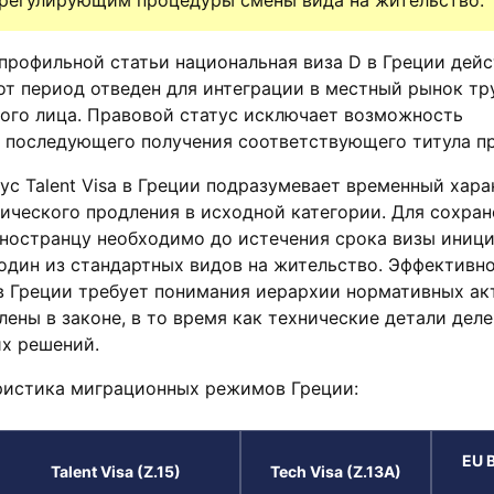
 регулирующим процедуры смены вида на жительство.
профильной статьи национальная виза D в Греции дейс
от период отведен для интеграции в местный рынок тр
ого лица. Правовой статус исключает возможность
з последующего получения соответствующего титула п
с Talent Visa в Греции подразумевает временный хара
ического продления в исходной категории. Для сохран
иностранцу необходимо до истечения срока визы иниц
один из стандартных видов на жительство. Эффективн
 в Греции требует понимания иерархии нормативных ак
лены в законе, в то время как технические детали дел
их решений.
ристика миграционных режимов Греции:
EU 
Talent Visa (Z.15)
Tech Visa (Z.13A)