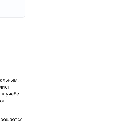
кальным,
алист
 в учебе
 от
, решается