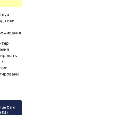
твует
уда или
роживания.
ктер
ения
иировать
ое
тов:
егированы
Blue Card
(E.1)