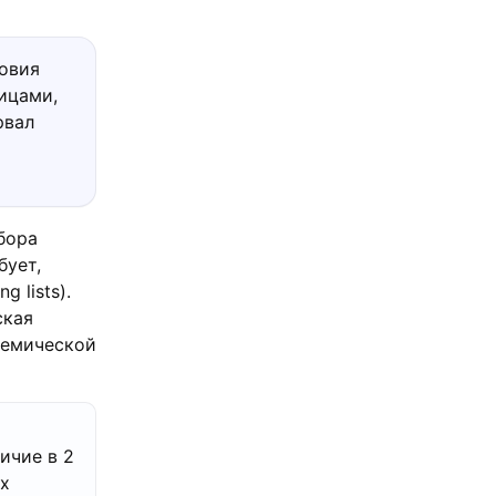
овия
лицами,
рвал
бора
бует,
 lists).
ская
демической
личие в 2
х