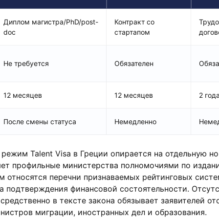
Диплом магистра/PhD/post-
Контракт со
Трудо
doc
стартапом
догов
Не требуется
Обязателен
Обяза
12 месяцев
12 месяцев
2 год
После смены статуса
Немедленно
Неме
ежим Talent Visa в Греции опирается на отдельную н
ляет профильные министерства полномочиями по издан
им относятся перечни признаваемых рейтинговых сист
ла подтверждения финансовой состоятельности. Отсут
средственно в тексте закона обязывает заявителей от
нистров миграции, иностранных дел и образования.