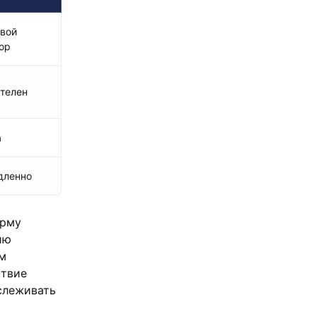
вой
ор
телен
а
дленно
орму
ию
ем
ствие
слеживать