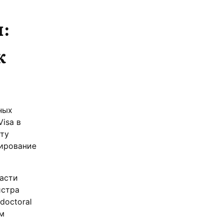
:
к
ных
isa в
ату
рирование
части
истра
doctoral
ом