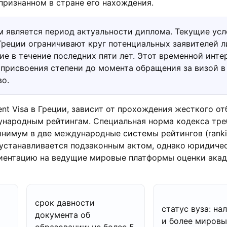
признанном в стране его нахождения.
 является период актуальности диплома. Текущие усл
в Греции ограничивают круг потенциальных заявителей 
е в течение последних пяти лет. Этот временной инте
 присвоения степени до момента обращения за визой в
во.
ent Visa в Греции, зависит от прохождения жесткого от
ународным рейтингам. Специальная норма кодекса тре
нимум в две международные системы рейтингов (ranking
 устанавливается подзаконным актом, однако юридиче
риентацию на ведущие мировые платформы оценки ака
срок давности
статус вуза: на
документа об
и более мировы