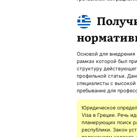
Получи
нормативн
Основой для внедрения 
рамках которой был прин
структуру действующег
профильной статьи. Дан
специалисты с высокой
пребывание для профес
Юридическое определен
Visa в Греции. Речь и
планирующих поиск ра
республики. Закон ус