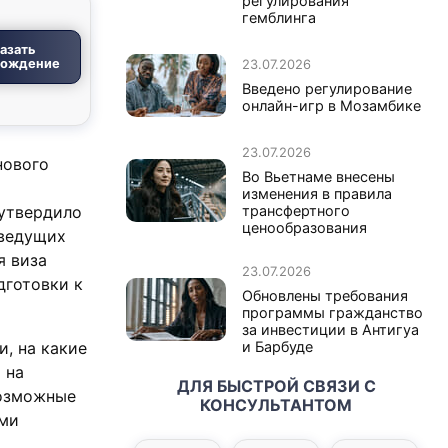
регулирования
гемблинга
азать
вождение
23.07.2026
Введено регулирование
онлайн-игр в Мозамбике
23.07.2026
нового
Во Вьетнаме внесены
изменения в правила
 утвердило
трансфертного
ценообразования
 ведущих
я виза
23.07.2026
дготовки к
Обновлены требования
программы гражданство
за инвестиции в Антигуа
и, на какие
и Барбуде
 на
ДЛЯ БЫСТРОЙ СВЯЗИ С
возможные
КОНСУЛЬТАНТОМ
ими