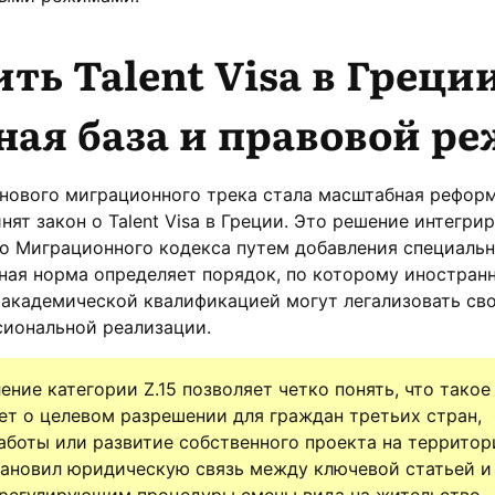
ть Talent Visa в Греции
ая база и правовой р
нового миграционного трека стала масштабная реформ
ят закон о Talent Visa в Греции. Это решение интегри
о Миграционного кодекса путем добавления специаль
ная норма определяет порядок, по которому иностран
 академической квалификацией могут легализовать св
сиональной реализации.
ие категории Z.15 позволяет четко понять, что такое 
дет о целевом разрешении для граждан третьих стран,
боты или развитие собственного проекта на территор
тановил юридическую связь между ключевой статьей и