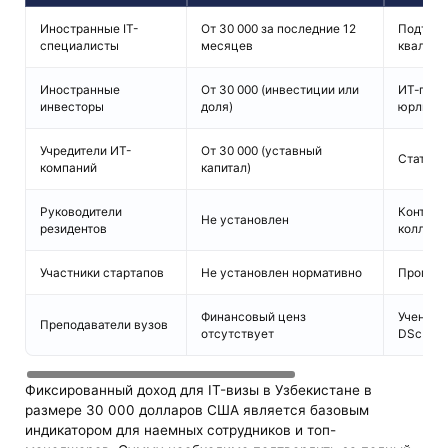
Иностранные IT-
От 30 000 за последние 12
Подтвер
специалисты
месяцев
квалифи
Иностранные
От 30 000 (инвестиции или
ИТ-прое
инвесторы
доля)
юрлицо
Учредители ИТ-
От 30 000 (уставный
Статус у
компаний
капитал)
Руководители
Контрак
Не установлен
резидентов
коллеги
Участники стартапов
Не установлен нормативно
Программ
Финансовый ценз
Ученая с
Преподаватели вузов
отсутствует
DSc
Фиксированный доход для IT-визы в Узбекистане в
размере 30 000 долларов США является базовым
индикатором для наемных сотрудников и топ-