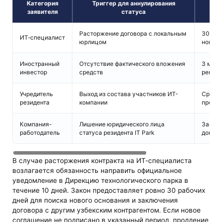
Категория
Триггер для аннулирования
заявителя
статуса
Расторжение договора с локальным
30 раб
ИТ-специалист
юрлицом
нового
Иностранный
Отсутствие фактического вложения
3 меся
инвестор
средств
реком
Учредитель
Выход из состава участников ИТ-
Срок н
резидента
компании
преду
Компания-
Лишение юридического лица
Зависи
работодатель
статуса резидента IT Park
догово
В случае расторжения контракта на ИТ-специалиста
возлагается обязанность направить официальное
уведомление в Дирекцию технологического парка в
течение 10 дней. Закон предоставляет ровно 30 рабочих
дней для поиска нового основания и заключения
договора с другим узбекским контрагентом. Если новое
соглашение не подписано в указанный период, продление