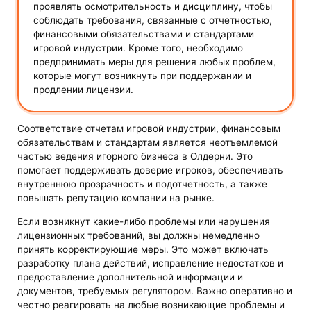
проявлять осмотрительность и дисциплину, чтобы
соблюдать требования, связанные с отчетностью,
финансовыми обязательствами и стандартами
игровой индустрии. Кроме того, необходимо
предпринимать меры для решения любых проблем,
которые могут возникнуть при поддержании и
продлении лицензии.
Соответствие отчетам игровой индустрии, финансовым
обязательствам и стандартам является неотъемлемой
частью ведения игорного бизнеса в Олдерни. Это
помогает поддерживать доверие игроков, обеспечивать
внутреннюю прозрачность и подотчетность, а также
повышать репутацию компании на рынке.
Если возникнут какие-либо проблемы или нарушения
лицензионных требований, вы должны немедленно
принять корректирующие меры. Это может включать
разработку плана действий, исправление недостатков и
предоставление дополнительной информации и
документов, требуемых регулятором. Важно оперативно и
честно реагировать на любые возникающие проблемы и