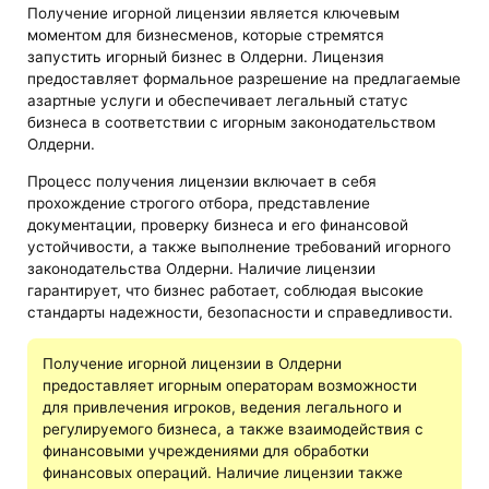
Получение игорной лицензии является ключевым
моментом для бизнесменов, которые стремятся
запустить игорный бизнес в Олдерни. Лицензия
предоставляет формальное разрешение на предлагаемые
азартные услуги и обеспечивает легальный статус
бизнеса в соответствии с игорным законодательством
Олдерни.
Процесс получения лицензии включает в себя
прохождение строгого отбора, представление
документации, проверку бизнеса и его финансовой
устойчивости, а также выполнение требований игорного
законодательства Олдерни. Наличие лицензии
гарантирует, что бизнес работает, соблюдая высокие
стандарты надежности, безопасности и справедливости.
Получение игорной лицензии в Олдерни
предоставляет игорным операторам возможности
для привлечения игроков, ведения легального и
регулируемого бизнеса, а также взаимодействия с
финансовыми учреждениями для обработки
финансовых операций. Наличие лицензии также