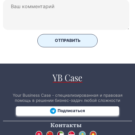
ОТПРАВИТЬ
Your Business Case - специализированная и правовая
помощь в решении бизнес-задач любой сложности
Подписаться
Контакты