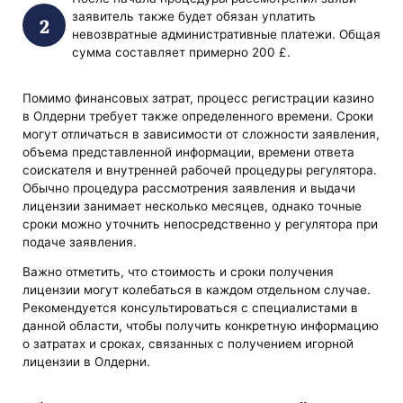
заявитель также будет обязан уплатить
невозвратные административные платежи. Общая
сумма составляет примерно 200 £.
Помимо финансовых затрат, процесс регистрации казино
в Олдерни требует также определенного времени. Сроки
могут отличаться в зависимости от сложности заявления,
объема представленной информации, времени ответа
соискателя и внутренней рабочей процедуры регулятора.
Обычно процедура рассмотрения заявления и выдачи
лицензии занимает несколько месяцев, однако точные
сроки можно уточнить непосредственно у регулятора при
подаче заявления.
Важно отметить, что стоимость и сроки получения
лицензии могут колебаться в каждом отдельном случае.
Рекомендуется консультироваться с специалистами в
данной области, чтобы получить конкретную информацию
о затратах и сроках, связанных с получением игорной
лицензии в Олдерни.