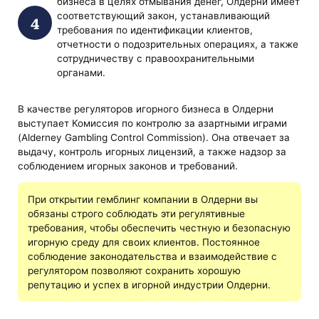
бизнеса в целях отмывания денег, Олдерни имеет
соответствующий закон, устанавливающий
требования по идентификации клиентов,
отчетности о подозрительных операциях, а также
сотрудничеству с правоохранительными
органами.
В качестве регуляторов игорного бизнеса в Олдерни
выступает Комиссия по контролю за азартными играми
(Alderney Gambling Control Commission). Она отвечает за
выдачу, контроль игорных лицензий, а также надзор за
соблюдением игорных законов и требований.
При открытии гемблинг компании в Олдерни вы
обязаны строго соблюдать эти регулятивные
требования, чтобы обеспечить честную и безопасную
игорную среду для своих клиентов. Постоянное
соблюдение законодательства и взаимодействие с
регулятором позволяют сохранить хорошую
репутацию и успех в игорной индустрии Олдерни.