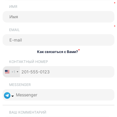
ИМЯ
EMAIL
*
Как связаться с Вами?
КОНТАКТНЫЙ НОМЕР
+1
MESSENGER
ВАШ КОММЕНТАРИЙ