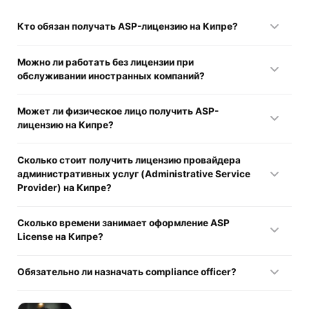
Кто обязан получать ASP-лицензию на Кипре?
Лицензия требуется компаниям, которые
Можно ли работать без лицензии при
профессионально оказывают административные или
обслуживании иностранных компаний?
корпоративные услуги из или в Республику Кипр и не
подпадают под статус exempted persons.
Нет. Оказание административных услуг через кипрскую
Может ли физическое лицо получить ASP-
структуру без разрешения рассматривается CySEC как
лицензию на Кипре?
нарушение запрета на нелицензированную деятельность.
Нет. Заявителем может быть только юридическое лицо,
Сколько стоит получить лицензию провайдера
зарегистрированное по Companies Law.
административных услуг (Administrative Service
Provider) на Кипре?
Фиксированный сбор за подачу заявления составляет 2
Сколько времени занимает оформление ASP
000 евро, ежегодный платёж — 2 000 евро, без учёта
License на Кипре?
дополнительных затрат на сопровождение и комплаенс.
Сроки законом не закреплены и зависят от полноты
Обязательно ли назначать compliance officer?
пакета документов и объёма запросов со стороны CySEC.
Да. Назначение compliance officer и его предварительное