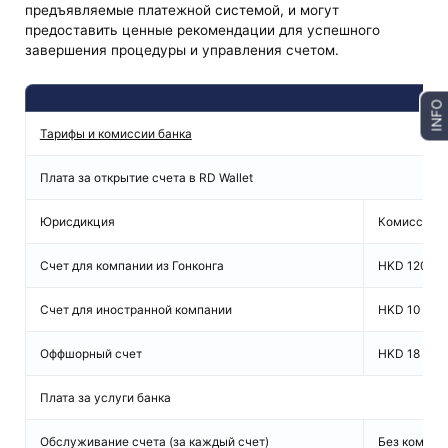
предъявляемые платежной системой, и могут
предоставить ценные рекомендации для успешного
завершения процедуры и управления счетом.
INFO
Тарифы и комиссии банка
Плата за открытие счета в RD Wallet
Юрисдикция
Комиссия з
Счет для компании из Гонконга
HKD 1200/U
Счет для иностранной компании
HKD 10 000
Оффшорный счет
HKD 18 000
Плата за услуги банка
Обслуживание счета (за каждый счет)
Без комисс