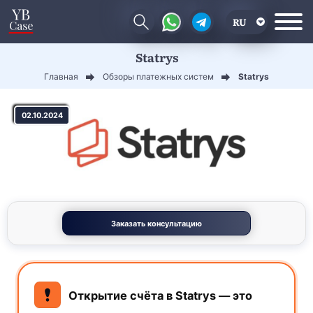
RU
Statrys
EN
Главная
Обзоры платежных систем
Statrys
CN
02.10.2024
Заказать консультацию
Открытие счёта в Statrys — это