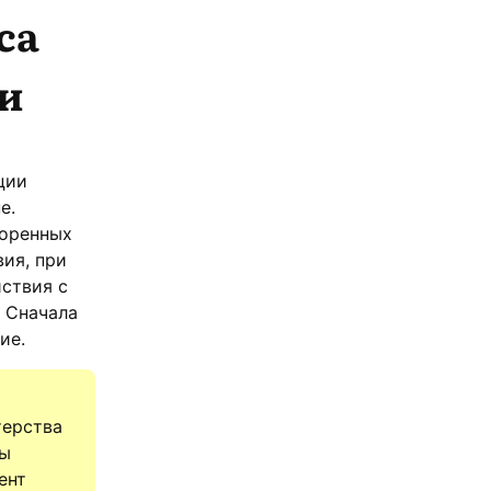
са
и
ции
е.
коренных
вия, при
ствия с
 Сначала
ие.
терства
бы
ент