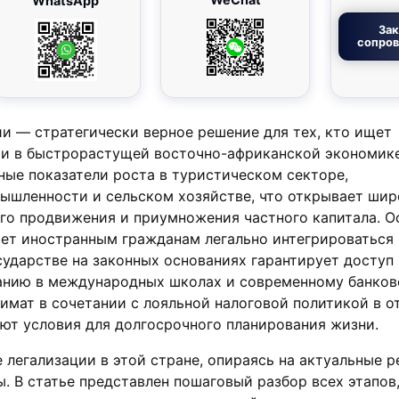
WhatsApp
Зак
сопро
и — стратегически верное решение для тех, кто ищет
и в быстрорастущей восточно-африканской экономике
ые показатели роста в туристическом секторе,
шленности и сельском хозяйстве, что открывает шир
ого продвижения и приумножения частного капитала. 
яет иностранным гражданам легально интегрироваться
сударстве на законных основаниях гарантирует доступ 
анию в международных школах и современному банко
имат в сочетании с лояльной налоговой политикой в 
ют условия для долгосрочного планирования жизни.
 легализации в этой стране, опираясь на актуальные 
 В статье представлен пошаговый разбор всех этапов,