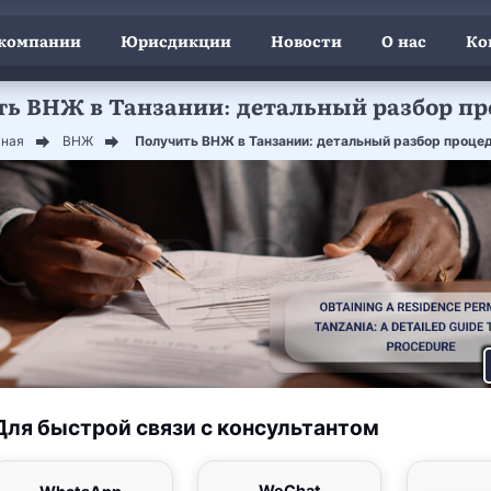
 компании
Юрисдикции
Новости
О нас
Ко
Получить ВНЖ в Танзании: детальный разбор 
вная
ВНЖ
​​​​​​​ Получить ВНЖ в Танзании: детальный разбор проц
Для быстрой связи с консультантом
WeChat