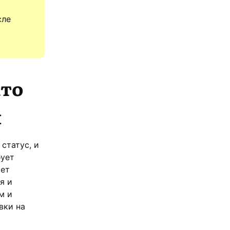
сле
кто
и
статус, и
бует
ает
я и
м и
вки на