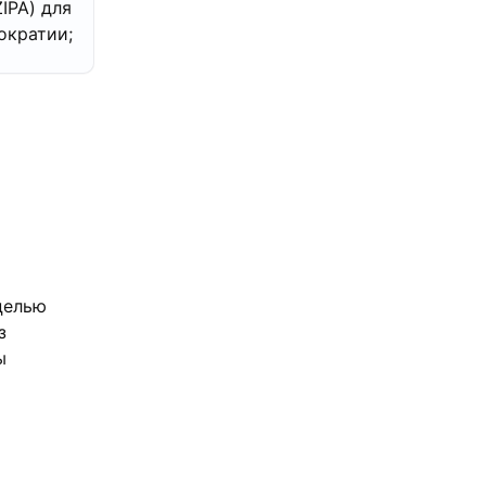
ZIPA) для
ократии;
целью
з
ы