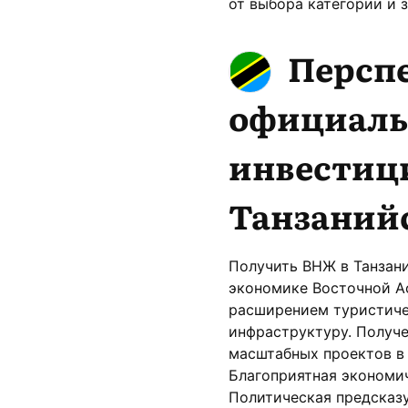
от выбора категории и 
Персп
официальн
инвестиц
Танзаний
Получить ВНЖ в Танзани
экономике Восточной А
расширением туристиче
инфраструктуру. Получе
масштабных проектов в 
Благоприятная экономич
Политическая предсказ