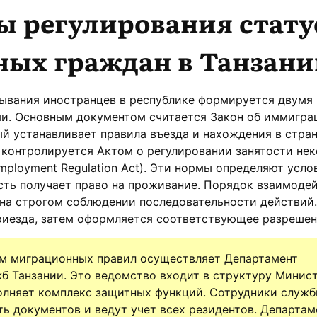
ы регулирования стату
ных граждан в Танзани
бывания иностранцев в республике формируется двумя
и. Основным документом считается Закон об иммигра
рый устанавливает правила въезда и нахождения в стран
 контролируется Актом о регулировании занятости не
mployment Regulation Act). Эти нормы определяют усло
ть получает право на проживание. Порядок взаимодей
на строгом соблюдении последовательности действий.
риезда, затем оформляется соответствующее разрешен
ем миграционных правил осуществляет Департамент
 Танзании. Это ведомство входит в структуру Минис
олняет комплекс защитных функций. Сотрудники служ
ь документов и ведут учет всех резидентов. Департам