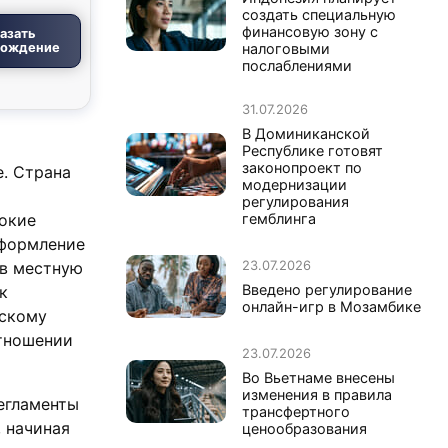
создать специальную
финансовую зону с
азать
вождение
налоговыми
послаблениями
31.07.2026
В Доминиканской
Республике готовят
законопроект по
. Страна
модернизации
регулирования
окие
гемблинга
Оформление
23.07.2026
 в местную
Введено регулирование
к
онлайн-игр в Мозамбике
вскому
отношении
23.07.2026
Во Вьетнаме внесены
изменения в правила
регламенты
трансфертного
 начиная
ценообразования