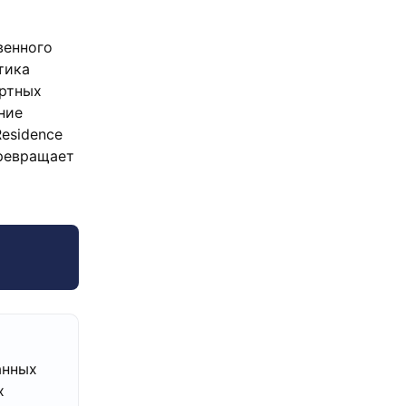
венного
тика
ортных
ние
esidence
превращает
анных
х