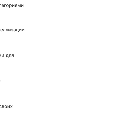
атегориями
реализации
ми для
е
своих