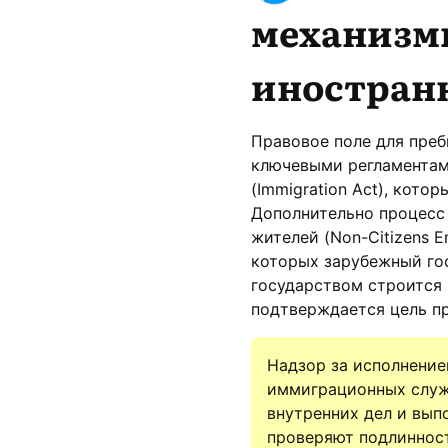
механизм
иностран
Правовое поле для пре
ключевыми регламентам
(Immigration Act), кото
Дополнительно процесс
жителей (Non-Citizens E
которых зарубежный гос
государством строится 
подтверждается цель п
Надзор за исполнени
иммиграционных служб
внутренних дел и вып
проверяют подлинност