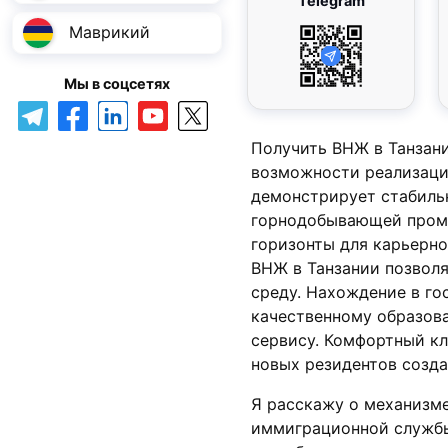
Telegram
Маврикий
Мы в соцсетях
Получить ВНЖ в Танзани
возможности реализаци
демонстрирует стабильн
горнодобывающей промы
горизонты для карьерн
ВНЖ в Танзании позвол
среду. Нахождение в го
качественному образов
сервису. Комфортный кл
новых резидентов созда
Я расскажу о механизме
иммиграционной службы.