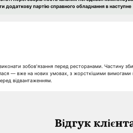
ти додаткову партію справного обладнання в наступне
г виконати зобов'язання перед ресторанами. Частину зби
ася — вже на нових умовах, з жорсткішими вимогами 
перед відвантаженням.
Відгук клієнт