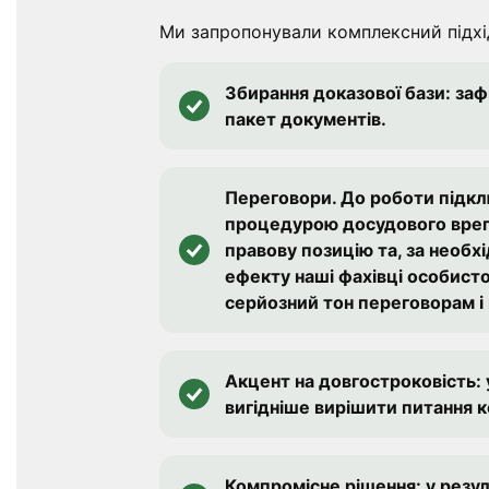
Ми запропонували комплексний підхі
Збирання доказової бази: за
пакет документів.
Переговори. До роботи підклю
процедурою досудового врегу
правову позицію та, за необх
ефекту наші фахівці особисто
серйозний тон переговорам і
Акцент на довгостроковість: 
вигідніше вирішити питання к
Компромісне рішення: у резу