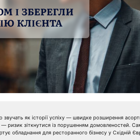
М І ЗБЕРЕГЛИ
ІЮ КЛІЄНТА
о звучать як історії успіху — швидке розширення асортим
ік — ризик зіткнутися із порушенням домовленостей. С
портує обладнання для ресторанного бізнесу у Східній Єв