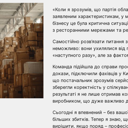
«Коли я зрозумів, що партія обл
заявленим характеристикам, у м
бізнесу це була критична ситуац
з ресторанними мережами та реп
Самостійно розв’язати питання 
неможливо: вони ухилялися від п
«наступного разу», але за факто
Команда підійшла до справи про
докази, підключили фахівців у Ки
що постачальник зрозумів серйо
зберегли коректність у спілкуван
результаті я не лише отримав ко
виробником, що дуже важливо д
Сьогодні я впевнений – без вашо
більших збитків. Тепер я знаю, щ
вирішити, якщо поряд – професі