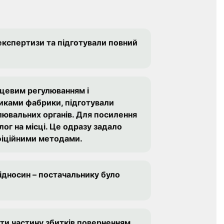
експертизи та підготували повний
сцевим регулюванням і
иками фабрики, підготували
олювальних органів. Для посилення
ог на місці. Це одразу задало
офіційними методами.
відносин – постачальнику було
ти частину збитків поверненням