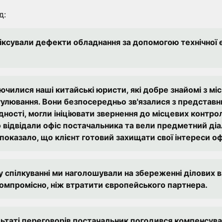
д:
фіксували дефекти обладнання за допомогою технічної 
чилися наші китайські юристи, які добре знайомі з мі
лювання. Вони безпосередньо зв'язалися з представн
ідності, могли ініціювати звернення до місцевих контр
 відвідали офіс постачальника та вели предметний діал
 показало, що клієнт готовий захищати свої інтереси 
у спілкуванні ми наголошували на збереженні ділових 
омпромісно, ​​ніж втратити європейського партнера.
льтаті переговорів постачальник погодився компенсува