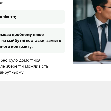
я:
клієнта;
знавав проблему лише
 на майбутні поставки, замість
ного контракту;
рібно було домогтися
але зберегти можливість
майбутньому.