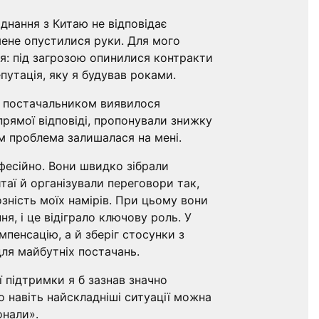
аднання з Китаю не відповідає
ене опустилися руки. Для мого
ія: під загрозою опинилися контракти
утація, яку я будував роками.
з постачальником виявилося
рямої відповіді, пропонували знижку
м проблема залишалася на мені.
фесійно. Вони швидко зібрали
таї й організували переговори так,
зність моїх намірів. При цьому вони
ня, і це відіграло ключову роль. У
мпенсацію, а й зберіг стосунки з
ля майбутніх постачань.
ї підтримки я б зазнав значно
о навіть найскладніші ситуації можна
онали».