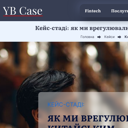
Fintech
Послуги
Кейс-стаді: як ми врегулювали
Головна
Кейси
К
КЕЙС-СТАДІ:
ЯК МИ ВРЕГУЛЮВ
КИТАЙСЬКИМ