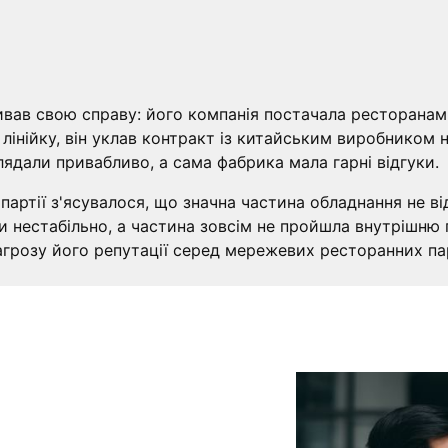
вивав свою справу: його компанія постачала ресторанам
інійку, він уклав контракт із китайським виробником н
лядали привабливо, а сама фабрика мала гарні відгуки.
 партії з'ясувалося, що значна частина обладнання не в
нестабільно, а частина зовсім не пройшла внутрішню пе
загрозу його репутації серед мережевих ресторанних па