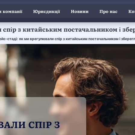
 компанії
Юрисдикції
Новини
Про нас
Ко
 спір з китайським постачальником і збе
ейс-стаді: як ми врегулювали спір з китайським постачальником і зберегл
АЛИ СПІР З