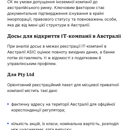
СК як умови допущення іноземної компанії до
австралійського ринку. Ключовим фактором стає
документальне підтвердження існування в країні
інкорпорації, правового статусу та повноважень особи,
яка діє від імені цієї структури в Австралії.
Досьє для відкриття ІТ-компанії в Австралії
При аналізі досьє в межах реєстрації IT-компанії в
Австралії ASIC оцінює повноту вихідних даних, а банки
потім зіставляють ті ж відомості з податковим й
управлінським профілем.
Для Pty Ltd
Орієнтовний реєстраційний пакет для місцевої приватної
компанії містить такі дані:
фактичну адресу на території Австралії для офіційної
кореспонденції регулятора;
кількість акцій, їх класи, номінальна вартість, розподіл
між учасниками; дата випуску;