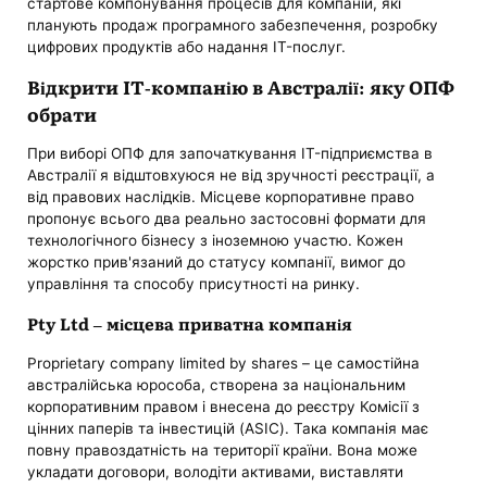
стартове компонування процесів для компаній, які
планують продаж програмного забезпечення, розробку
цифрових продуктів або надання IT-послуг.
Відкрити IT-компанію в Австралії: яку ОПФ
обрати
При виборі ОПФ для започаткування IT-підприємства в
Австралії я відштовхуюся не від зручності реєстрації, а
від правових наслідків. Місцеве корпоративне право
пропонує всього два реально застосовні формати для
технологічного бізнесу з іноземною участю. Кожен
жорстко прив'язаний до статусу компанії, вимог до
управління та способу присутності на ринку.
Pty Ltd – місцева приватна компанія
Proprietary company limited by shares – це самостійна
австралійська юрособа, створена за національним
корпоративним правом і внесена до реєстру Комісії з
цінних паперів та інвестицій (ASIC). Така компанія має
повну правоздатність на території країни. Вона може
укладати договори, володіти активами, виставляти