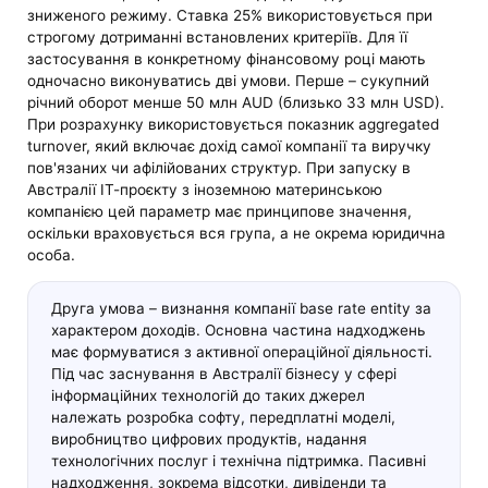
зниженого режиму. Ставка 25% використовується при
строгому дотриманні встановлених критеріїв. Для її
застосування в конкретному фінансовому році мають
одночасно виконуватись дві умови. Перше – сукупний
річний оборот менше 50 млн AUD (близько 33 млн USD).
При розрахунку використовується показник aggregated
turnover, який включає дохід самої компанії та виручку
пов'язаних чи афілійованих структур. При запуску в
Австралії ІТ-проєкту з іноземною материнською
компанією цей параметр має принципове значення,
оскільки враховується вся група, а не окрема юридична
особа.
Друга умова – визнання компанії base rate entity за
характером доходів. Основна частина надходжень
має формуватися з активної операційної діяльності.
Під час заснування в Австралії бізнесу у сфері
інформаційних технологій до таких джерел
належать розробка софту, передплатні моделі,
виробництво цифрових продуктів, надання
технологічних послуг і технічна підтримка. Пасивні
надходження, зокрема відсотки, дивіденди та