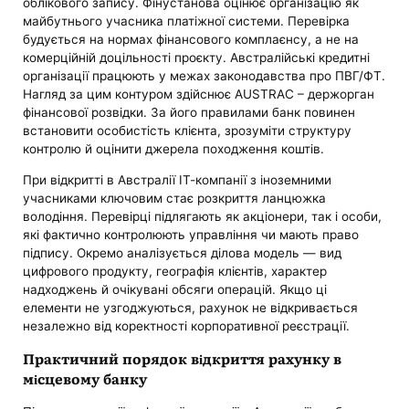
облікового запису. Фінустанова оцінює організацію як
майбутнього учасника платіжної системи. Перевірка
будується на нормах фінансового комплаєнсу, а не на
комерційній доцільності проєкту. Австралійські кредитні
організації працюють у межах законодавства про ПВГ/ФТ.
Нагляд за цим контуром здійснює AUSTRAC – держорган
фінансової розвідки. За його правилами банк повинен
встановити особистість клієнта, зрозуміти структуру
контролю й оцінити джерела походження коштів.
При відкритті в Австралії ІТ-компанії з іноземними
учасниками ключовим стає розкриття ланцюжка
володіння. Перевірці підлягають як акціонери, так і особи,
які фактично контролюють управління чи мають право
підпису. Окремо аналізується ділова модель — вид
цифрового продукту, географія клієнтів, характер
надходжень й очікувані обсяги операцій. Якщо ці
елементи не узгоджуються, рахунок не відкривається
незалежно від коректності корпоративної реєстрації.
Практичний порядок відкриття рахунку в
місцевому банку