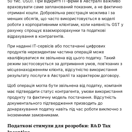
50 тис. USD). При відкритті ІТ-фірми в Австралії важливо
враховувати саме запланований показник, а не фактично
отримані кошти. Добровільна реєстрація можлива і за
менших обсягів, що часто використовується в моделі
роботи з корпоративними клієнтами, коли наявність GST у
рахунку спрощує взаєморозрахунки та податкові
відрахування в контрагентів.
При наданні ІТ-сервісів або постачанні цифрових
продуктів нерезидентам частина операцій може
кваліфікуватися як звільнена від цього податку. Такий
режим застосовується за дотримання умов, пов'язаних з
місцезнаходженням клієнта, відсутністю використання
результату послуги в Австралії та характером договору.
Щоб операція могла бути звільнена від податку, компанія
має підтвердити статус контрагента, умови використання
продукту та фактичну модель постачання. Відсутність
документального підтвердження призводить до
донарахування податку навіть під час роботи виключно з
іноземними замовниками.
Податкові стимули для розробки: R&D Tax
Incentive