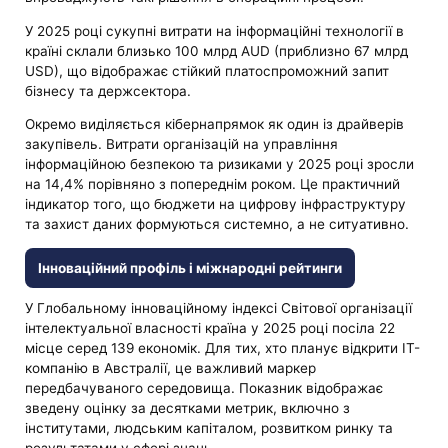
У 2025 році сукупні витрати на інформаційні технології в
країні склали близько 100 млрд AUD (приблизно 67 млрд
USD), що відображає стійкий платоспроможний запит
бізнесу та держсектора.
Окремо виділяється кібернапрямок як один із драйверів
закупівель. Витрати організацій на управління
інформаційною безпекою та ризиками у 2025 році зросли
на 14,4% порівняно з попереднім роком. Це практичний
індикатор того, що бюджети на цифрову інфраструктуру
та захист даних формуються системно, а не ситуативно.
Інноваційний профіль і міжнародні рейтинги
У Глобальному інноваційному індексі Світової організації
інтелектуальної власності країна у 2025 році посіла 22
місце серед 139 економік. Для тих, хто планує відкрити IT-
компанію в Австралії, це важливий маркер
передбачуваного середовища. Показник відображає
зведену оцінку за десятками метрик, включно з
інститутами, людським капіталом, розвитком ринку та