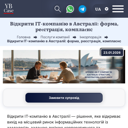
UA
Відкрити IT-компанію в Австралії: форма,
EN
реєстрація, комплаєнс
CN
Головна
Послуги компанії
Інкорпорація
Відкрити IT-компанію в Австралії: форма, реєстрація, комплаєнс
23.01.2026
Замовити супровід
Відкрити IT-компанію в Австралії — рішення, яке відкриває
вихід на місцевий ринок інформаційних технологій із
заздалегідь заданою логікою корпоративного та