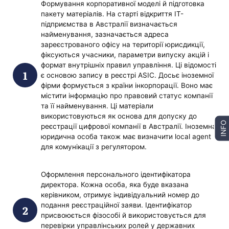
Формування корпоративної моделі й підготовка
пакету матеріалів. На старті відкриття IT-
підприємства в Австралії визначається
найменування, зазначається адреса
зареєстрованого офісу на території юрисдикції,
фіксуються учасники, параметри випуску акцій і
формат внутрішніх правил управління. Ці відомості
є основою запису в реєстрі ASIC. Досьє іноземної
фірми формується з країни інкорпорації. Воно має
містити інформацію про правовий статус компанії
та її найменування. Ці матеріали
використовуються як основа для допуску до
INFO
реєстрації цифрової компанії в Австралії. Іноземна
юридична особа також має визначити local agent
для комунікації з регулятором.
Оформлення персонального ідентифікатора
директора. Кожна особа, яка буде вказана
керівником, отримує індивідуальний номер до
подання реєстраційної заяви. Ідентифікатор
присвоюється фізособі й використовується для
перевірки управлінських ролей у державних