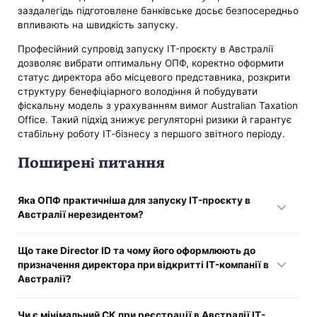
заздалегідь підготовлене банківське досьє безпосередньо
впливають на швидкість запуску.
Професійний супровід запуску IT-проєкту в Австралії
дозволяє вибрати оптимальну ОПФ, коректно оформити
статус директора або місцевого представника, розкрити
структуру бенефіціарного володіння й побудувати
фіскальну модель з урахуванням вимог Australian Taxation
Office. Такий підхід знижує регуляторні ризики й гарантує
стабільну роботу ІТ-бізнесу з першого звітного періоду.
Поширені питання
Яка ОПФ практичніша для запуску IT-проєкту в
Австралії нерезидентом?
На практиці для ІТ-бізнесу переважно обирають формат
Що таке Director ID та чому його оформлюють до
Pty Ltd, навіть якщо всі бенефіціари іноземці.
призначення директора при відкритті IT-компанії в
Австралійська proprietary company сприймається як
Австралії?
самостійна місцева юрособа, що спрощує укладання
контрактів із клієнтами та підрядниками, відкриття
Це персональний ідентифікатор фізособи, яка займає чи
банківського рахунку й участь у держпрограмах. Цей
Чи є мінімальний СК при реєстрації в Австралії ІТ-