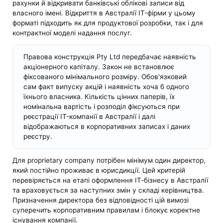
рахунки й відкривати банківські облікові записи від
власного імені. Відкриття в Австралії IT-фірми у цьому
форматі підходить як для продуктової розробки, так і для
контрактної моделі надання послуг.
Правова конструкція Pty Ltd передбачає наявність
акціонерного капіталу. Закон не встановлює
фіксованого мінімального розміру. Обов'язковий
сам факт випуску акцій і наявність хоча б одного
їхнього власника. Кількість цінних паперів, їх
номінальна вартість і розподіл фіксуються при
реєстрації IT-компанії в Австралії і далі
відображаються в корпоративних записах і даних
реєстру.
Для proprietary company потрібен мінімум один директор,
який постійно проживає в юрисдикції. Цей критерій
перевіряється на етапі оформлення ІТ-бізнесу в Австралії
та враховується за наступних змін у складі керівництва.
Призначення директора без відповідності цій вимозі
суперечить корпоративним правилам і блокує коректне
існування компанії.