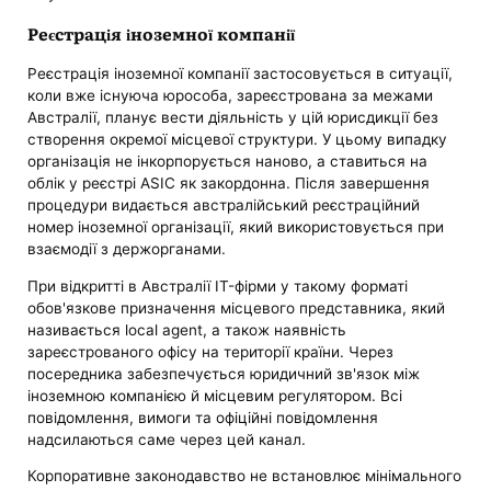
Реєстрація іноземної компанії
Реєстрація іноземної компанії застосовується в ситуації,
коли вже існуюча юрособа, зареєстрована за межами
Австралії, планує вести діяльність у цій юрисдикції без
створення окремої місцевої структури. У цьому випадку
організація не інкорпорується наново, а ставиться на
облік у реєстрі ASIC як закордонна. Після завершення
процедури видається австралійський реєстраційний
номер іноземної організації, який використовується при
взаємодії з держорганами.
При відкритті в Австралії IT-фірми у такому форматі
обов'язкове призначення місцевого представника, який
називається local agent, а також наявність
зареєстрованого офісу на території країни. Через
посередника забезпечується юридичний зв'язок між
іноземною компанією й місцевим регулятором. Всі
повідомлення, вимоги та офіційні повідомлення
надсилаються саме через цей канал.
Корпоративне законодавство не встановлює мінімального