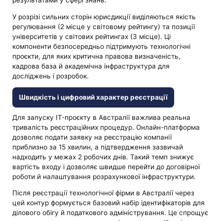
результатами у сфері знань.
У розрізі сильних сторін юрисдикції виділяються якість
регулювання (2 місце у світовому рейтингу) та позиції
університетів у світових рейтингах (3 місце). Ці
компоненти безпосередньо підтримують технологічні
проєкти, для яких критична правова визначеність,
кадрова база й академічна інфраструктура для
досліджень і розробок.
Швидкість і цифровий характер реєстрації
Для запуску IT-проєкту в Австралії важлива реальна
тривалість реєстраційних процедур. Онлайн-платформа
дозволяє подати заявку на реєстрацію компанії
приблизно за 15 хвилин, а підтвердження зазвичай
надходить у межах 2 робочих днів. Такий темп знижує
вартість входу і дозволяє швидше перейти до договірної
роботи й налаштування розрахункової інфраструктури.
Після реєстрації технологічної фірми в Австралії через
цей контур формується базовий набір ідентифікаторів для
ділового обігу й податкового адміністрування. Це спрощує