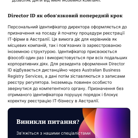
дозволяє діяти від імені іноземної компанії.
Director ID як обов'язковий попередній крок
Персональний ідентифікатор директора оформляється до
призначення на посаду й початку процедури реєстрації
IT-фірми в Австралії. Ця вимога діє для керівників як
місцевих компаній, так і пов'язаних із зареєстрованою
іноземною структурою. Ідентифікатор присвоюється
фізособі один раз і використовується при всіх подальших
корпоративних діях. Для резидента оформлення Director
ID відбувається дистанційно через Australian Business
Registry Services, а дані потім зіставляються з записами
реєстру регулятора. Іноземець повинен особисто
звернутися до компетентного органу. Призначення без
отриманого ідентифікатора порушує порядок і блокує
коректну реєстрацію ІТ-бізнесу в Австралії.
Виникли питання?
Зв’яжіться з нашими спеціалістами