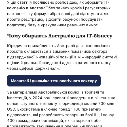
У цій статті я послідовно розповідаю, як оформити IT-
компанію в Австралії без зайвих кроків і регуляторних
пасток — яку форму вибрати, які дані підготувати, як
пройти реєстрацію, відкрити рахунок і побудувати
податкову базу з урахуванням реальних вимог.
Чому обирають Австралію для IT-бізнесу
Юридична привабливість Австралії для технологічних
проєктів складається з вимірних показників сектора,
підтвердженої інноваційної позиції в міжнародній системі
оцінки й реальної швидкості адміністративного старту
через цифрові держканали.
Масштаб і динаміка технологічного сектору
За матеріалами Австралійської комісії з торгівлі та
інвестицій, у 2024 році приватні вкладення в рішення на
основі штучного інтелекту в юрисдикції склали 700 млн
USD. Екосистема включає понад 1 100 приватних
підприємств, які розробляють товари на базі ШІ, і понад
400 громадських організацій, які створюють або
впроваджують такі рішення в операційні процеси.