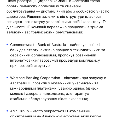
Після реєстрації цифрової компанії в Австралії треба
обрати фінансову організацію та сценарій
обслуговування — дистанційний або з особистою участю
директора. Рішення залежить від структури власності,
резидентного статусу управлінських осіб і характеру ІТ-
діяльності. IT-компанії переважно працюють із трьома
великими австралійськими фінустановами:
Commonwealth Bank of Australia – найпопулярніший
банк для старту, активно працює з технологічними та
сервісними організаціями, пропонує розвинений
інтернет-банкінг і зрозумілі процедури комплаєнсу
при прозорій структурі;
Westpac Banking Corporation – підходить при запуску в
Австралії IT-проєктів з іноземними учасниками та
міжнародними платежами, уважно оцінює бізнес-
модель і джерела надходжень, але гарантує
стабільне обслуговування після схвалення;
ANZ Group – часто обирається ІТ-компаніями,
орієнтованими на Азіайсько-Тихоокеанський регіон,