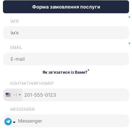
відкритті в Австралії IT-компанії важливо враховувати, що
Форма замовлення послуги
в разі надання послуг або постачання цифрових продуктів
нерезидентам в окремих випадках може застосовуватися
ІМ’Я
режим GST-free, але це вимагає коректної кваліфікації
операцій.
EMAIL
*
Як зв'язатися із Вами?
КОНТАКТНИЙ НОМЕР
+1
MESSENGER