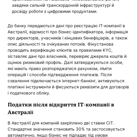
завдяки сильній транскордонній інфраструктурі й
досвіду роботи з цифровими продуктами.
До банку передаються дані про реєстрацію ІТ-компанії в
Австралії, відомості про бізнес-ідентифікатора, інформація
про директорів, учасників і кінцевих бенефіціарів, а також
опис діяльності та очікуваних потоків. Фінустанова
проводить верифікацію клієнтів за правилами KYC,
зіставляє дані про власників, перевіряє джерела коштів й
оцінює ризиковий профіль. Далі затверджуються особи,
які мають право розпоряджатися рахунком, ліміти
операцій і способи підтвердження платежів. Після
схвалення підключається інтернет-банкінг, активуються
платіжні інструменти й фіксуються реквізити для договорів
і податкового обліку.
Податки після відкриття IT-компанії в
Австралії
В Австралії для компаній закріплено дві ставки CIT.
Стандартне значення становить 30% та застосовується
автоматично, якщо бізнес не підпадає під умови