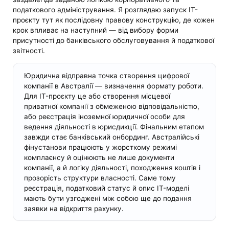
податкового адміністрування. Я розглядаю запуск ІТ-
проєкту тут як послідовну правову конструкцію, де кожен
крок впливає на наступний — від вибору форми
присутності до банківського обслуговування й податкової
звітності.
Юридична відправна точка створення цифрової
компанії в Австралії — визначення формату роботи.
Для IT-проєкту це або створення місцевої
приватної компанії з обмеженою відповідальністю,
або реєстрація іноземної юридичної особи для
ведення діяльності в юрисдикції. Фінальним етапом
завжди стає банківський онбординг. Австралійські
фінустанови працюють у жорсткому режимі
комплаєнсу й оцінюють не лише документи
компанії, а й логіку діяльності, походження коштів і
прозорість структури власності. Саме тому
реєстрація, податковий статус й опис IT-моделі
мають бути узгоджені між собою ще до подання
заявки на відкриття рахунку.