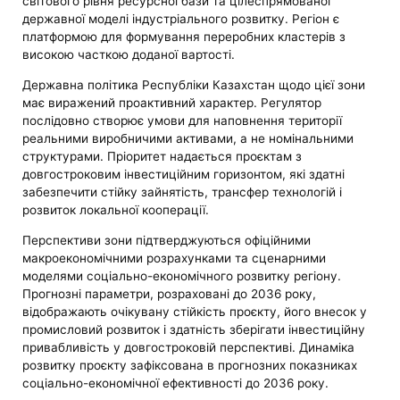
світового рівня ресурсної бази та цілеспрямованої
державної моделі індустріального розвитку. Регіон є
платформою для формування переробних кластерів з
високою часткою доданої вартості.
Державна політика Республіки Казахстан щодо цієї зони
має виражений проактивний характер. Регулятор
послідовно створює умови для наповнення території
реальними виробничими активами, а не номінальними
структурами. Пріоритет надається проєктам з
довгостроковим інвестиційним горизонтом, які здатні
забезпечити стійку зайнятість, трансфер технологій і
розвиток локальної кооперації.
Перспективи зони підтверджуються офіційними
макроекономічними розрахунками та сценарними
моделями соціально-економічного розвитку регіону.
Прогнозні параметри, розраховані до 2036 року,
відображають очікувану стійкість проєкту, його внесок у
промисловий розвиток і здатність зберігати інвестиційну
привабливість у довгостроковій перспективі. Динаміка
розвитку проєкту зафіксована в прогнозних показниках
соціально-економічної ефективності до 2036 року.