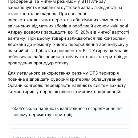
Преференції за митним режимом у ВТП Атирау
забезпечують компаніям суттєвий запас ліквідності на
етапі капіталовкладень. При ввезенні
високотехнологічних верстатів або хімічних компонентів
звільнення від митних зборів в особливій економічній зоні
Атирау дозволяє заощадити до 15–20% від митної вартості
вантажу. При цьому товари залишаються під контролем
держави до моменту їхнього перероблення або випуску у
вільний обіг. Щоб стати резидентом ВТП Атирау, компанія
зобов’язана забезпечити технічну готовність території до
проведення процедур огляду.
Для легального використання режиму СТЗ територія
повинна відповідати суворим критеріям облаштування.
Органи контролю перевіряють наявність систем захисту
та моніторингу перед активацією митних преференцій:
обов’язкова наявність капітального огородження по
всьому периметру території;