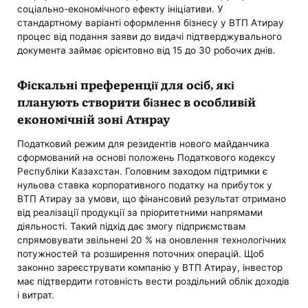
соціально-економічного ефекту ініціативи. У
стандартному варіанті оформлення бізнесу у ВТП Атирау
процес від подання заяви до видачі підтверджувального
документа займає орієнтовно від 15 до 30 робочих днів.
Фіскальні преференції для осіб, які
планують створити бізнес в особливій
економічній зоні Атирау
Податковий режим для резидентів нового майданчика
сформований на основі положень Податкового кодексу
Республіки Казахстан. Головним заходом підтримки є
нульова ставка корпоративного податку на прибуток у
ВТП Атирау за умови, що фінансовий результат отримано
від реалізації продукції за пріоритетними напрямами
діяльності. Такий підхід дає змогу підприємствам
спрямовувати звільнені 20 % на оновлення технологічних
потужностей та розширення поточних операцій. Щоб
законно зареєструвати компанію у ВТП Атирау, інвестор
має підтвердити готовність вести роздільний облік доходів
і витрат.