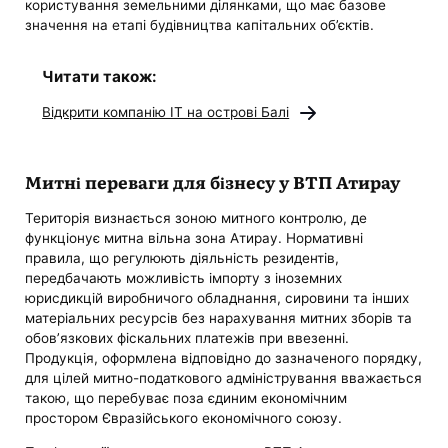
користування земельними ділянками, що має базове
значення на етапі будівництва капітальних об’єктів.
Читати також:
Відкрити компанію IT на острові Балі
Митні переваги для бізнесу у ВТП Атирау
Територія визнається зоною митного контролю, де
функціонує митна вільна зона Атирау. Нормативні
правила, що регулюють діяльність резидентів,
передбачають можливість імпорту з іноземних
юрисдикцій виробничого обладнання, сировини та інших
матеріальних ресурсів без нарахування митних зборів та
обов’язкових фіскальних платежів при ввезенні.
Продукція, оформлена відповідно до зазначеного порядку,
для цілей митно-податкового адміністрування вважається
такою, що перебуває поза єдиним економічним
простором Євразійського економічного союзу.