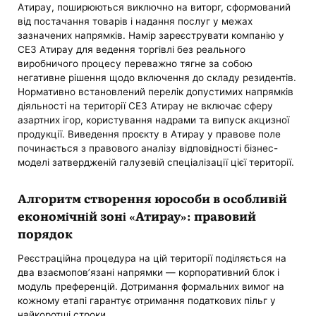
Атирау, поширюються виключно на виторг, сформований
від постачання товарів і надання послуг у межах
зазначених напрямків. Намір зареєструвати компанію у
СЕЗ Атирау для ведення торгівлі без реального
виробничого процесу переважно тягне за собою
негативне рішення щодо включення до складу резидентів.
Нормативно встановлений перелік допустимих напрямків
діяльності на території СЕЗ Атирау не включає сферу
азартних ігор, користування надрами та випуск акцизної
продукції. Виведення проєкту в Атирау у правове поле
починається з правового аналізу відповідності бізнес-
моделі затвердженій галузевій спеціалізації цієї території.
Алгоритм створення юрособи в особливій
економічній зоні «Атирау»: правовий
порядок
Реєстраційна процедура на цій території поділяється на
два взаємопов’язані напрямки — корпоративний блок і
модуль преференцій. Дотримання формальних вимог на
кожному етапі гарантує отримання податкових пільг у
найкоротші строки.