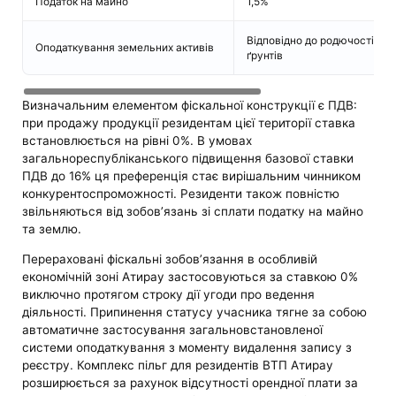
Податок на майно
1,5%
Відповідно до родючості
Оподаткування земельних активів
ґрунтів
Визначальним елементом фіскальної конструкції є ПДВ:
при продажу продукції резидентам цієї території ставка
встановлюється на рівні 0%. В умовах
загальнореспубліканського підвищення базової ставки
ПДВ до 16% ця преференція стає вирішальним чинником
конкурентоспроможності. Резиденти також повністю
звільняються від зобов’язань зі сплати податку на майно
та землю.
Перераховані фіскальні зобов’язання в особливій
економічній зоні Атирау застосовуються за ставкою 0%
виключно протягом строку дії угоди про ведення
діяльності. Припинення статусу учасника тягне за собою
автоматичне застосування загальновстановленої
системи оподаткування з моменту видалення запису з
реєстру. Комплекс пільг для резидентів ВТП Атирау
розширюється за рахунок відсутності орендної плати за