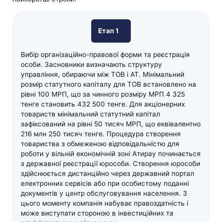
Етап 1
Вибір організаційно-правової форми та реєстрація
особи. Засновники визначають структуру
управління, обираючи між ТОВ і АТ. Мінімальний
розмір статутного капіталу для ТОВ встановлено на
рівні 100 МРП, що за чинного розміру МРП 4 325
тенге становить 432 500 тенге. Для акціонерних
товариств мінімальний статутний капітал
зафіксований на рівні 50 тисяч МРП, що еквівалентно
216 млн 250 тисяч тенге. Процедура створення
товариства з обмеженою відповідальністю для
роботи у вільній економічній зоні Атирау починається
з державної реєстрації юрособи. Створення юрособи
здійснюється дистанційно через державний портал
електронних сервісів або при особистому поданні
документів у центр обслуговування населення. З
цього моменту компанія набуває правоздатність і
може виступати стороною в інвестиційних та