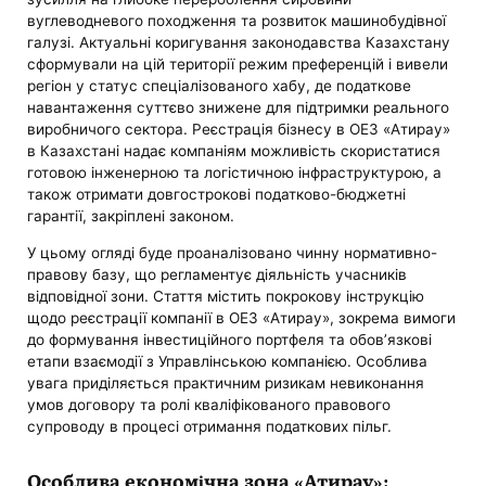
вуглеводневого походження та розвиток машинобудівної
галузі. Актуальні коригування законодавства Казахстану
сформували на цій території режим преференцій і вивели
регіон у статус спеціалізованого хабу, де податкове
навантаження суттєво знижене для підтримки реального
виробничого сектора. Реєстрація бізнесу в ОЕЗ «Атирау»
в Казахстані надає компаніям можливість скористатися
готовою інженерною та логістичною інфраструктурою, а
також отримати довгострокові податково-бюджетні
гарантії, закріплені законом.
У цьому огляді буде проаналізовано чинну нормативно-
правову базу, що регламентує діяльність учасників
відповідної зони. Стаття містить покрокову інструкцію
щодо реєстрації компанії в ОЕЗ «Атирау», зокрема вимоги
до формування інвестиційного портфеля та обов’язкові
етапи взаємодії з Управлінською компанією. Особлива
увага приділяється практичним ризикам невиконання
умов договору та ролі кваліфікованого правового
супроводу в процесі отримання податкових пільг.
Особлива економічна зона «Атирау»: