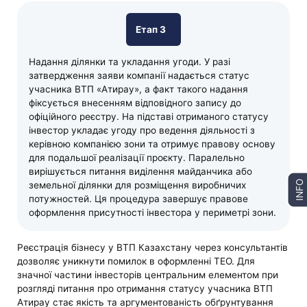
Етап 3
Надання ділянки та укладання угоди. У разі
затвердження заяви компанії надається статус
учасника ВТП «Атирау», а факт такого надання
фіксується внесенням відповідного запису до
офіційного реєстру. На підставі отриманого статусу
інвестор укладає угоду про ведення діяльності з
керівною компанією зони та отримує правову основу
для подальшої реалізації проєкту. Паралельно
вирішується питання виділення майданчика або
INFO
земельної ділянки для розміщення виробничих
потужностей. Ця процедура завершує правове
оформлення присутності інвестора у периметрі зони.
Реєстрація бізнесу у ВТП Казахстану через консультантів
дозволяє уникнути помилок в оформленні ТЕО. Для
значної частини інвесторів центральним елементом при
розгляді питання про отримання статусу учасника ВТП
Атирау стає якість та аргументованість обґрунтування