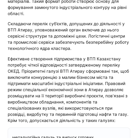
матеріалів. Такий формат роботи створює основу для
формування замкнутого індустріального контуру на рівні
області.
Складаючи перелік суб’єктів, допущених до діяльності у
ВТП Атирау, уповноважений орган включив до нього
сервісні структури та допоміжні цехи. Логістичні центри
та промислові сервіси забезпечують безперебійну роботу
технологічного ядра кластера.
Ефективне створення підприємства у ВТП Казахстану
потребує чіткої відповідності затвердженому переліку
ОКЕД. Пріоритетні галузі ВТП Атирау сформовані так, щоб
виключити конкуренцію з малим бізнесом міста та
підтримати масштабні індустріальні ініціативи. Правовий
режим спеціальної економічної зони в Атирау дозволяє
розміщувати на її території виробничі проєкти, пов’язані з
виробництвом обладнання, компонентів та
спеціалізованих вузлів, які використовуються при
розвідці, видобутку та первинній підготовці нафти та газу.
Крім того, допускається діяльність у таких галузях:
металургійна галузь та випуск готових