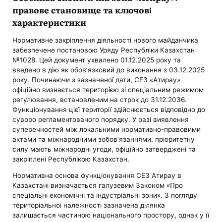
правове становище та ключові
характеристики
Нормативне закріплення діяльності нового майданчика
забезпечене постановою Уряду Республіки Казахстан
№1028. Цей документ ухвалено 01.12.2025 року та
введено в дію як обов’язковий до виконання з 03.12.2025
року. Починаючи з зазначеної дати, СЕЗ «Атирау»
офіційно визнається територією зі спеціальним режимом
регулювання, встановленим на строк до 31.12.2036.
Функціонування цієї території здійснюється відповідно до
суворо регламентованого порядку. У разі виявлення
суперечностей між локальними нормативно-правовими
актами та міжнародними зобов’язаннями, пріоритетну
силу мають міжнародні угоди, офіційно затверджені та
закріплені Республікою Казахстан.
Нормативна основа функціонування СЕЗ Атирау в
Казахстані визначається галузевим Законом «Про
спеціальні економічні та індустріальні зони». З погляду
територіальної належності зазначена ділянка
залишається частиною національного простору, однак у її