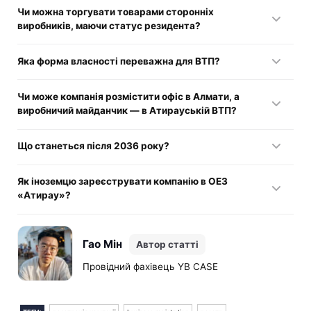
Юрособу можна зареєструвати приблизно за 3 робочі дні,
Чи можна торгувати товарами сторонніх
а статус учасника ВТП присвоюється окремо й зазвичай
виробників, маючи статус резидента?
потребує ще 15–30 календарних днів.
Ні, податкові преференції поширюються лише на
Яка форма власності переважна для ВТП?
продукцію власного виробництва в межах пріоритетних
галузей.
Найчастіше використовується ТОВ, оскільки це спрощує
Чи може компанія розмістити офіс в Алмати, а
управління та потребує меншого мінімального капіталу
виробничий майданчик — в Атирауській ВТП?
порівняно з АТ.
Юридична адреса організації та місце здійснення
Що станеться після 2036 року?
господарської діяльності мають знаходитися винятково в
межах спеціальної зони.
Термін дії зони закінчується, і всі резиденти автоматично
Як іноземцю зареєструвати компанію в ОЕЗ
переходять на загальновстановлений податковий режим.
«Атирау»?
Процедура однакова для громадян РК, але іноземним
засновникам необхідно заздалегідь отримати ІПН та
Гао Мін
Автор статті
бізнес-візу.
Провідний фахівець YB CASE