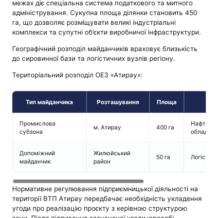
межах діє спеціальна система податкового та митного
адміністрування. Сукупна площа ділянки становить 450
га, що дозволяє розміщувати великі індустріальні
комплекси та супутні об’єкти виробничої інфраструктури.
Географічний розподіл майданчиків враховує близькість
до сировинної бази та логістичних вузлів регіону.
Територіальний розподіл ОЕЗ «Атирау»:
Тип майданчика
Розташування
Площа
Ц
Промислова
Нафтова 
м. Атирау
400 га
субзона
обладнан
Допоміжний
Жилюйський
50 га
Логістичн
майданчик
район
Нормативне регулювання підприємницької діяльності на
території ВТП Атирау передбачає необхідність укладення
угоди про реалізацію проєкту з керівною структурою