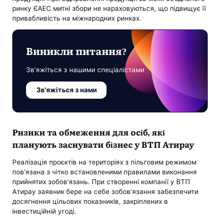
ринку ЄАЕС митні збори не нараховуються, що підвищує її
привабливість на міжнародних ринках.
Виникли питання?
Зв’яжіться з нашими спеціалістами
Зв'яжіться з нами
Ризики та обмеження для осіб, які
планують заснувати бізнес у ВТП Атирау
Реалізація проєктів на територіях з пільговим режимом
пов’язана з чітко встановленими правилами виконання
прийнятих зобов’язань. При створенні компанії у ВТП
Атирау заявник бере на себе зобов’язання забезпечити
досягнення цільових показників, закріплених в
інвестиційній угоді.