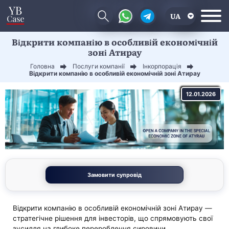
UA
Відкрити компанію в особливій економічній
EN
зоні Атирау
CN
Головна
Послуги компанії
Інкорпорація
Відкрити компанію в особливій економічній зоні Атирау
12.01.2026
Замовити супровід
Відкрити компанію в особливій економічній зоні Атирау —
стратегічне рішення для інвесторів, що спрямовують свої
зусилля на глибоке перероблення сировини