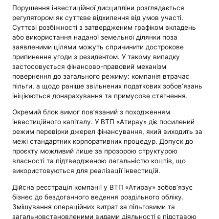
Порушення інвестиційної дисципліни розглядається
регулятором як суттєве відхилення від умов участі.
Суттєві розбіжності з затвердженим графіком вкладень
або використання наданої земельної ділянки поза
заявленими цілями можуть спричинити дострокове
припинення угоди з резидентом. У такому випадку
застосовується фінансово-правовий механізм
повернення до загального режиму: компанія втрачає
пільги, а щодо раніше звільнених податкових зобов’язань
ініціюються донарахування та примусове стягнення.
Окремий блок вимог пов’язаний з походженням
інвестиційного капіталу. У ВТП «Атирау» діє посилений
режим перевірки джерел фінансування, який виходить за
межі стандартних корпоративних процедур. Допуск до
проєкту можливий лише за прозорою структурою
власності та підтвердженою легальністю коштів, що
використовуються для реалізації інвестицій.
Дійсна реєстрація компанії у ВТП «Атирау» зобов’язує
бізнес до бездоганного ведення роздільного обліку.
Змішування операційних витрат за пільговими та
загальновстановленими видами діяльності є підставою