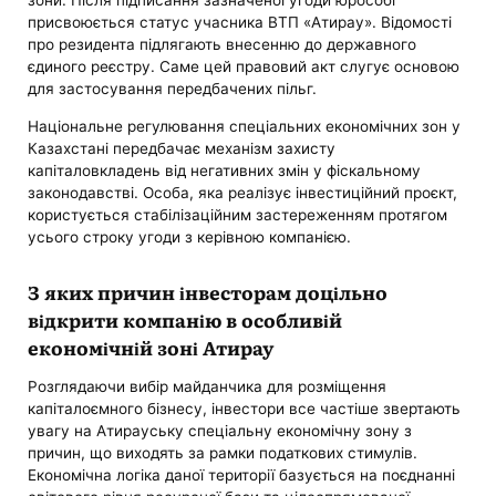
зони. Після підписання зазначеної угоди юрособі
присвоюється статус учасника ВТП «Атирау». Відомості
про резидента підлягають внесенню до державного
єдиного реєстру. Саме цей правовий акт слугує основою
для застосування передбачених пільг.
Національне регулювання спеціальних економічних зон у
Казахстані передбачає механізм захисту
капіталовкладень від негативних змін у фіскальному
законодавстві. Особа, яка реалізує інвестиційний проєкт,
користується стабілізаційним застереженням протягом
усього строку угоди з керівною компанією.
З яких причин інвесторам доцільно
відкрити компанію в особливій
економічній зоні Атирау
Розглядаючи вибір майданчика для розміщення
капіталоємного бізнесу, інвестори все частіше звертають
увагу на Атирауську спеціальну економічну зону з
причин, що виходять за рамки податкових стимулів.
Економічна логіка даної території базується на поєднанні