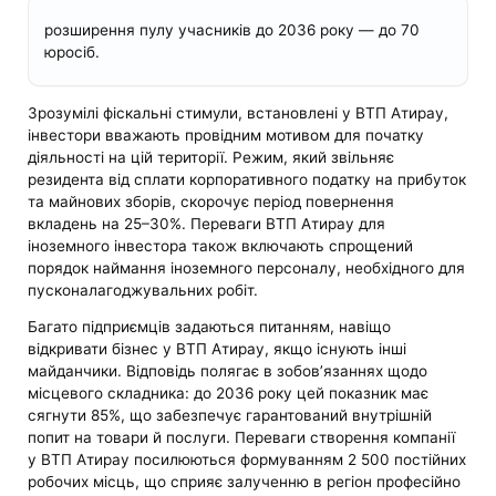
розширення пулу учасників до 2036 року — до 70
юросіб.
Зрозумілі фіскальні стимули, встановлені у ВТП Атирау,
інвестори вважають провідним мотивом для початку
діяльності на цій території. Режим, який звільняє
резидента від сплати корпоративного податку на прибуток
та майнових зборів, скорочує період повернення
вкладень на 25–30%. Переваги ВТП Атирау для
іноземного інвестора також включають спрощений
порядок наймання іноземного персоналу, необхідного для
пусконалагоджувальних робіт.
Багато підприємців задаються питанням, навіщо
відкривати бізнес у ВТП Атирау, якщо існують інші
майданчики. Відповідь полягає в зобов’язаннях щодо
місцевого складника: до 2036 року цей показник має
сягнути 85%, що забезпечує гарантований внутрішній
попит на товари й послуги. Переваги створення компанії
у ВТП Атирау посилюються формуванням 2 500 постійних
робочих місць, що сприяє залученню в регіон професійно