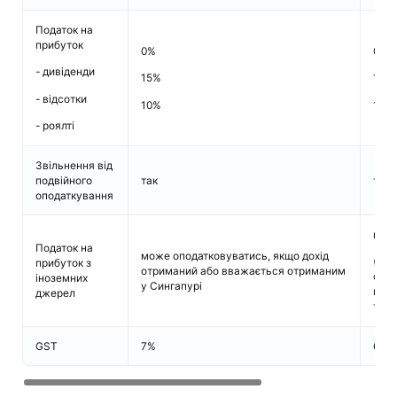
Податок на
прибуток
0%
0%
- дивіденди
15%
15%
- відсотки
10%
10%
- роялті
Звільнення від
подвійного
так
так
оподаткування
ні
Податок на
може оподатковуватись, якщо дохід
(крі
прибуток з
отриманий або вважається отриманим
спра
іноземних
у Сингапурі
пові
джерел
тран
GST
7%
6%