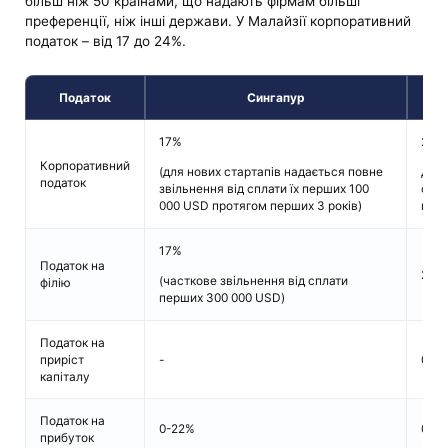
більш ніж 50 країнами, що надають фірмам більші
преференції, ніж інші держави. У Малайзії корпоративний
податок – від 17 до 24%.
Податок
Сингапур
17%
24%
Корпоративний
(для нових стартапів надається повне
Для 
податок
звільнення від сплати їх перших 100
став
000 USD протягом перших 3 років)
на Л
17%
Податок на
24%
(часткове звільнення від сплати
філію
перших 300 000 USD)
Податок на
приріст
-
0-3
капіталу
Податок на
0-22%
0-2
прибуток