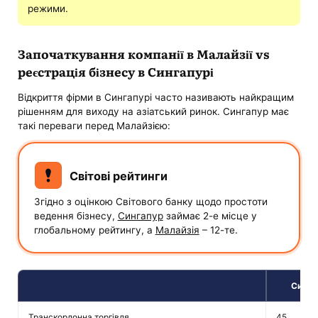
режими.
Започаткування компанії в Малайзії vs
реєстрація бізнесу в Сингапурі
Відкриття фірми в Сингапурі часто називають найкращим
рішенням для виходу на азіатський ринок. Сингапур має
такі переваги перед Малайзією:
Світові рейтинги
Згідно з оцінкою Світового банку щодо простоти
ведення бізнесу,
Сингапур
займає 2-е місце у
глобальному рейтингу, а
Малайзія
– 12-те.
Синга
Транскордонна торгівля
45