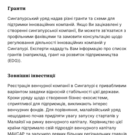
Гранти
Сингапурський уряд надав різні гранти та схеми для
підтримки інноваційних компаній. Якщо Ви зацікавлені у
створенні сингапурської компанії, Ви можете зв'язатися з
профільними фахівцями та замовити консультацію щодо
регулювання діяльності інноваційних компаній у
Сингапурі. Експерти нададуть Вам інформацію про список
грантів (наприклад, грант на розвиток підприємництва
(EDG)).
Зовнішні інвестиції
Реєстрація венчурної компанії в Сингапурі є привабливим
варіантом завдяки відносній стабільності цієї держави.
Кроки уряду щодо створення бізнес-екосистеми,
сприятливої ​​для підприємців, викликають інтерес
венчурних фондів. Для порівняння, малайзійський уряд
нещодавно почав приділяти увагу запуску стартапів у
Малайзії на ринку венчурного капіталу. Керівництво цієї
країни підтримало свій підрозділ венчурного капіталу
MAVCAP та залучило деяких більших регіональних гравців