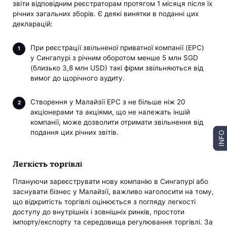
звіти відповідним реєстраторам протягом 1 місяця після їх
річних загальних зборів. Є деякі винятки в поданні цих
декларацій:
При реєстрації звільненої приватної компанії (EPC)
у Сингапурі з річним оборотом менше 5 млн SGD
(близько 3,8 млн USD) такі фірми звільняються від
вимог до щорічного аудиту.
Створення у Малайзії EPC з не більше ніж 20
акціонерами та акціями, що не належать іншій
компанії, може дозволити отримати звільнення від
подання цих річних звітів.
INFO
Легкість торгівлі
Плануючи зареєструвати нову компанію в Сингапурі або
заснувати бізнес у Малайзії, важливо наголосити на тому,
що відкритість торгівлі оцінюється з погляду легкості
доступу до внутрішніх і зовнішніх ринків, простоти
імпорту/експорту та середовища регулювання торгівлі. За