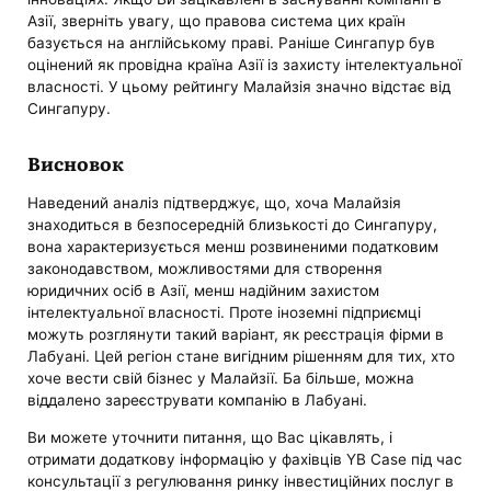
Азії, зверніть увагу, що правова система цих країн
базується на англійському праві. Раніше Сингапур був
оцінений як провідна країна Азії із захисту інтелектуальної
власності. У цьому рейтингу Малайзія значно відстає від
Сингапуру.
Висновок
Наведений аналіз підтверджує, що, хоча Малайзія
знаходиться в безпосередній близькості до Сингапуру,
вона характеризується менш розвиненими податковим
законодавством, можливостями для створення
юридичних осіб в Азії, менш надійним захистом
інтелектуальної власності. Проте іноземні підприємці
можуть розглянути такий варіант, як реєстрація фірми в
Лабуані. Цей регіон стане вигідним рішенням для тих, хто
хоче вести свій бізнес у Малайзії. Ба більше, можна
віддалено зареєструвати компанію в Лабуані.
Ви можете уточнити питання, що Вас цікавлять, і
отримати додаткову інформацію у фахівців YB Case під час
консультації з регулювання ринку інвестиційних послуг в