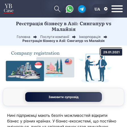
UA
Реєстрація бізнесу в Азії: Сингапур vs
EN
Малайзія
CN
Головна
Послуги компанії
Інкорпорація
Реєстрація бізнесу в Азії: Сингапур vs Малайзія
29.01.2021
Замовити супровід
Нині підприємці мають безліч можливостей відкрити
бізнес у різних країнах. У бізнес-екосистемі, що постійно
змінюється, вихід на світовий ринок став звичайною