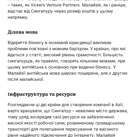
– таких, як Vickers Venture Partners. Малайзія, як і раніше,
відстає від Сингапуру через розмір коштів у цьому
напрямку.
Ділова мова
Відкриття бізнесу в іноземній юрисдикції викликає
проблеми пов’язані з мовним бар'єром. У країнах, про які
йдеться у статті, високий рівень грамотності. Більшість
сингапурців, як правило, говорять кількома мовами, при
цьому англійська є основною при веденні бізнесу. У
Малайзії англійська мова широко поширена, але є другою
після малайської.
Інфраструктура та ресурси
Розглядаючи ці дві країни для створення компанії в Азії,
варто врахувати, що Сингапур – невелике місто-держава,
тому уряд зосередив свої ресурси на забезпеченні
високої якості робочої сили, розвиненому громадському
транспорті для полегшення пересування та високого
рівня надійного підключення до Інтернету. Малайзія