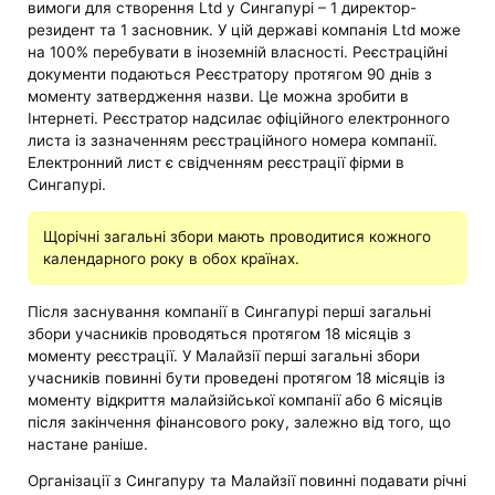
вимоги для створення Ltd у Сингапурі – 1 директор-
резидент та 1 засновник. У цій державі компанія Ltd може
на 100% перебувати в іноземній власності. Реєстраційні
документи подаються Реєстратору протягом 90 днів з
моменту затвердження назви. Це можна зробити в
Інтернеті. Реєстратор надсилає офіційного електронного
листа із зазначенням реєстраційного номера компанії.
Електронний лист є свідченням реєстрації фірми в
Сингапурі.
Щорічні загальні збори мають проводитися кожного
календарного року в обох країнах.
Після заснування компанії в Сингапурі перші загальні
збори учасників проводяться протягом 18 місяців з
моменту реєстрації. У Малайзії перші загальні збори
учасників повинні бути проведені протягом 18 місяців із
моменту відкриття малайзійської компанії або 6 місяців
після закінчення фінансового року, залежно від того, що
настане раніше.
Організації з Сингапуру та Малайзії повинні подавати річні