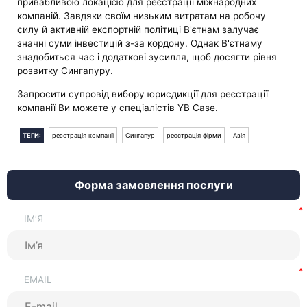
привабливою локацією для реєстрації міжнародних
компаній. Завдяки своїм низьким витратам на робочу
силу й активній експортній політиці В'єтнам залучає
значні суми інвестицій з-за кордону. Однак В'єтнаму
знадобиться час і додаткові зусилля, щоб досягти рівня
розвитку Сингапуру.
Запросити супровід вибору юрисдикції для реєстрації
компанії Ви можете у спеціалістів YB Case.
ТЕГИ:
реєстрація компанії
Сингапур
реєстрація фірми
Азія
Форма замовлення послуги
ІМ’Я
EMAIL