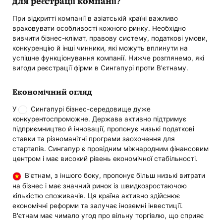
для реєстрації компанії?
При відкритті компанії в азіатській країні важливо
враховувати особливості кожного ринку. Необхідно
вивчити бізнес-клімат, правову систему, податкові умови,
конкуренцію й інші чинники, які можуть вплинути на
успішне функціонування компанії. Нижче розглянемо, які
вигоди реєстрації фірми в Сингапурі проти В'єтнаму.
Економічний огляд
У
Сингапурі бізнес-середовище дуже
конкурентоспроможне. Держава активно підтримує
підприємництво й інновації, пропонує низькі податкові
ставки та різноманітні програми заохочення для
стартапів. Сингапур є провідним міжнародним фінансовим
центром і має високий рівень економічної стабільності.
В'єтнам, з іншого боку, пропонує більш низькі витрати
на бізнес і має значний ринок із швидкозростаючою
кількістю споживачів. Ця країна активно здійснює
економічні реформи та залучає іноземні інвестиції.
В'єтнам має чимало угод про вільну торгівлю, що сприяє