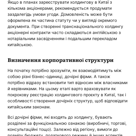
Якщо в планах зареєструвати холдингову в Китаї з
кількома акціонерами, рекомендується продумати
заздалегідь умови угоди. Домовленість може бути
оформлена як частина статуту чи у вигляді окремого
документа. При створенні транснаціонального холдингу
акціонерні контракти часто складаються англійською з
нотаріальним засвідченням і подальшим перекладом
китайською.
Визначення корпоративної структури
На початку потрібно зрозуміти, як взаємодіятимуть між
собою різні бізнес-одиниці, дочірні фірми. А також
потрібно відразу встановити тип відносин між власниками
й керівниками. На цьому етапі варто враховувати як
покрокову реєстрацію холдингового проєкту в Китаї, так і
особливості створення дочірніх структур, щоб відповідати
китайським законам.
Всі дочірні фірми, які входять до холдингу, бувають
розділені за функціональною ознакою (виробничі, торгові,
консультаційні тощо). Залежно від регіону, вимоги до
розміру бюджету, податкового режиму й інших аспектів