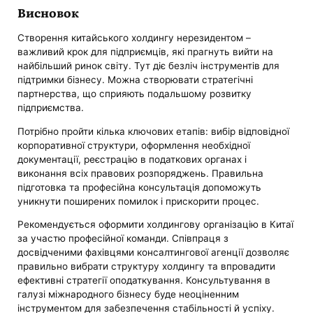
Висновок
Створення китайського холдингу нерезидентом –
важливий крок для підприємців, які прагнуть вийти на
найбільший ринок світу. Тут діє безліч інструментів для
підтримки бізнесу. Можна створювати стратегічні
партнерства, що сприяють подальшому розвитку
підприємства.
Потрібно пройти кілька ключових етапів: вибір відповідної
корпоративної структури, оформлення необхідної
документації, реєстрацію в податкових органах і
виконання всіх правових розпоряджень. Правильна
підготовка та професійна консультація допоможуть
уникнути поширених помилок і прискорити процес.
Рекомендується оформити холдингову організацію в Китаї
за участю професійної команди. Співпраця з
досвідченими фахівцями консалтингової агенції дозволяє
правильно вибрати структуру холдингу та впровадити
ефективні стратегії оподаткування. Консультування в
галузі міжнародного бізнесу буде неоціненним
інструментом для забезпечення стабільності й успіху.