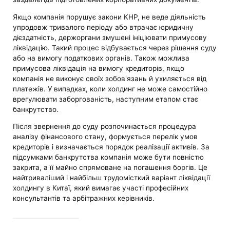
Якщо компанія порушує закони КНР, не веде діяльність
упродовж тривалого періоду або втрачає юридичну
дієздатність, держоргани змушені ініціювати примусову
ліквідацію. Такий процес відбувається через рішення суду
або на вимогу податкових органів. Також можлива
примусова ліквідація на вимогу кредиторів, якщо
компанія не виконує своїх зобов'язань й ухиляється від
платежів. У випадках, коли холдинг не може самостійно
врегулювати заборгованість, наступним етапом стає
банкрутство.
Після звернення до суду розпочинається процедура
аналізу фінансового стану, формується перелік умов
кредиторів і визначається порядок реалізації активів. За
підсумками банкрутства компанія може бути повністю
закрита, а її майно спрямоване на погашення боргів. Це
найтриваліший і найбільш трудомісткий варіант ліквідації
холдингу в Китаї, який вимагає участі професійних
консультантів та арбітражних керівників.