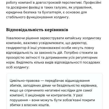
роботу компанії в довгостроковій перспективі. Професійні
та досвідчені фахівці в таких галузях, як управління,
юридична безпека та бухгалтерія, є основою для
стабільного функціонування холдингу.
Відповідальність керівників
Ухвалюючи рішення зареєструвати китайську холдингову
компанію, важливо усвідомлювати, що директор,
гендиректор й інші уповноважені особи несуть повну
відповідальність за законність дій. Потрібно стежити за
прозорістю звітності та дотриманням усіх регуляторних
норм. Виділяють кілька видів відповідальності посадових
осіб холдингу:
Цивільно-правова — передбачає відшкодування
збитків, заподіяних діями чи бездіяльністю керівника,
якщо це спричинило негативні наслідки для самої
компанії, її акціонерів чи контрагентів. У разі
порушення – вони можуть бути зобов'язані покрити
збитки з власних коштів.