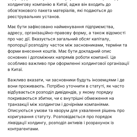
холдингову компанію в Китаї, адже він входить до
обов'язкового пакета матеріалів, які подаються до
реєструвальних установ.
Має бути зафіксовано найменування підприємства,
адресу, організаційно-правову форму, а також відомості
про час дії. Вказується загальний обсяг капіталу,
пропорції розподілу часток між засновниками, терміни та
форми внесення коштів. Має бути докладний опис
основних і допоміжних напрямів роботи компанії. Це
особливо важливо при оформленні холдингової організації
в Китаї.
Важливо вказати, чи засновники будуть іноземцями і де
вони проживають. Потрібно уточнити в статуті, як часто
відбувається розподіл дивідендів, у якому порядку
покриваються збитки, чи є внутрішні обмеження на
транзакції між холдингом і дочірніми компаніями.
Описуються умови та кворум для ухвалення рішень про
коригування статуту. Розповідається про порядок
ліквідації холдингу, розподіл активів і розрахунок із
контрагентами.