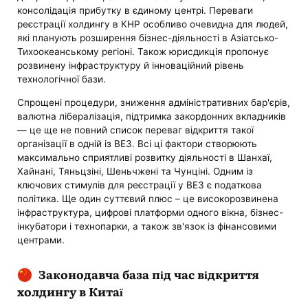
консолідація прибутку в єдиному центрі. Переваги
реєстрації холдингу в КНР особливо очевидна для людей,
які планують розширення бізнес-діяльності в Азіатсько-
Тихоокеанському регіоні. Також юрисдикція пропонує
розвинену інфраструктуру й інноваційний рівень
технологічної бази.
Спрощені процедури, зниження адміністративних бар'єрів,
валютна лібералізація, підтримка закордонних вкладників
— це ще не повний список переваг відкриття такої
організації в одній із ВЕЗ. Всі ці фактори створюють
максимально сприятливі розвитку діяльності в Шанхаї,
Хайнані, Тяньцзіні, Шеньчжені та Чунціні. Одним із
ключових стимулів для реєстрації у ВЕЗ є податкова
політика. Ще один суттєвий плюс – це високорозвинена
інфраструктура, цифрові платформи одного вікна, бізнес-
інкубатори і технопарки, а також зв'язок із фінансовими
центрами.
Законодавча база під час відкриття
холдингу в Китаї