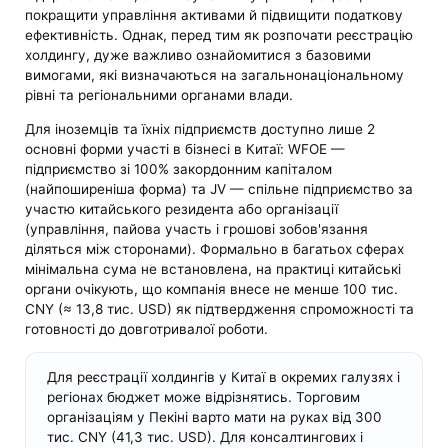
покращити управління активами й підвищити податкову
ефективність. Однак, перед тим як розпочати реєстрацію
холдингу, дуже важливо ознайомитися з базовими
вимогами, які визначаються на загальнонаціональному
рівні та регіональними органами влади.
Для іноземців та їхніх підприємств доступно лише 2
основні форми участі в бізнесі в Китаї: WFOE —
підприємство зі 100% закордонним капіталом
(найпоширеніша форма) та JV — спільне підприємство за
участю китайського резидента або організації
(управління, пайова участь і грошові зобов'язання
діляться між сторонами). Формально в багатьох сферах
мінімальна сума не встановлена, на практиці китайські
органи очікують, що компанія внесе не менше 100 тис.
CNY (≈ 13,8 тис. USD) як підтвердження спроможності та
готовності до довготривалої роботи.
Для реєстрації холдингів у Китаї в окремих галузях і
регіонах бюджет може відрізнятись. Торговим
організаціям у Пекіні варто мати на руках від 300
тис. CNY (41,3 тис. USD). Для консалтингових і