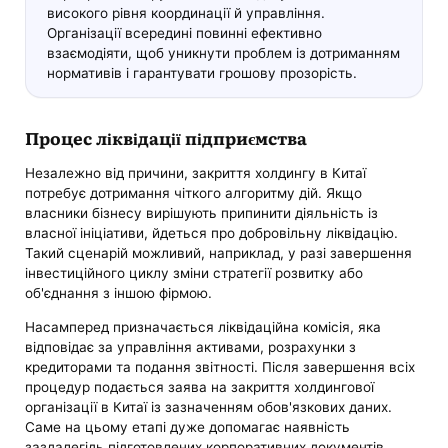
високого рівня координації й управління.
Організації всередині повинні ефективно
взаємодіяти, щоб уникнути проблем із дотриманням
нормативів і гарантувати грошову прозорість.
Процес ліквідації підприємства
Незалежно від причини, закриття холдингу в Китаї
потребує дотримання чіткого алгоритму дій. Якщо
власники бізнесу вирішують припинити діяльність із
власної ініціативи, йдеться про добровільну ліквідацію.
Такий сценарій можливий, наприклад, у разі завершення
інвестиційного циклу зміни стратегії розвитку або
об'єднання з іншою фірмою.
Насамперед призначається ліквідаційна комісія, яка
відповідає за управління активами, розрахунки з
кредиторами та подання звітності. Після завершення всіх
процедур подається заява на закриття холдингової
організації в Китаї із зазначенням обов'язкових даних.
Саме на цьому етапі дуже допомагає наявність
заздалегідь підготовлених корпоративних документів.