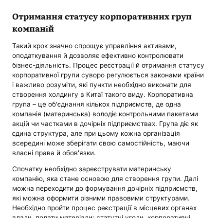
Отримання статусу корпоративних груп
компаній
Такий крок значно спрощує управління активами,
оподаткування й дозволяє ефективно контролювати
бізнес-діяльність. Процес реєстрації й отримання статусу
корпоративної групи суворо регулюється законами країни
і важливо розуміти, які пункти необхідно виконати для
створення холдингу в Китаї такого виду. Корпоративна
група – це об'єднання кількох підприємств, де одна
компанія (материнська) володіє контрольними пакетами
акцій чи частками в дочірніх підприємствах. Група діє як
єдина структура, але при цьому кожна організація
всередині може зберігати свою самостійність, маючи
власні права й обов'язки.
Спочатку необхідно зареєструвати материнську
компанію, яка стане основою для створення групи. Далі
можна переходити до формування дочірніх підприємств,
які можна оформити різними правовими структурами.
Необхідно пройти процес реєстрації в місцевих органах
влади, подати матеріали: статутні угоди, корпоративні