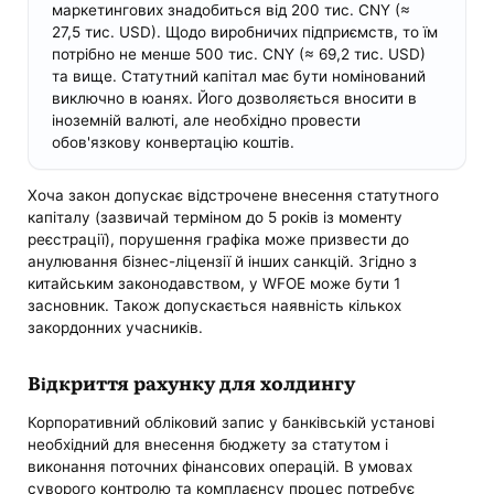
маркетингових знадобиться від 200 тис. CNY (≈
27,5 тис. USD). Щодо виробничих підприємств, то їм
потрібно не менше 500 тис. CNY (≈ 69,2 тис. USD)
та вище. Статутний капітал має бути номінований
виключно в юанях. Його дозволяється вносити в
іноземній валюті, але необхідно провести
обов'язкову конвертацію коштів.
Хоча закон допускає відстрочене внесення статутного
капіталу (зазвичай терміном до 5 років із моменту
реєстрації), порушення графіка може призвести до
анулювання бізнес-ліцензії й інших санкцій. Згідно з
китайським законодавством, у WFOE може бути 1
засновник. Також допускається наявність кількох
закордонних учасників.
Відкриття рахунку для холдингу
Корпоративний обліковий запис у банківській установі
необхідний для внесення бюджету за статутом і
виконання поточних фінансових операцій. В умовах
суворого контролю та комплаєнсу процес потребує