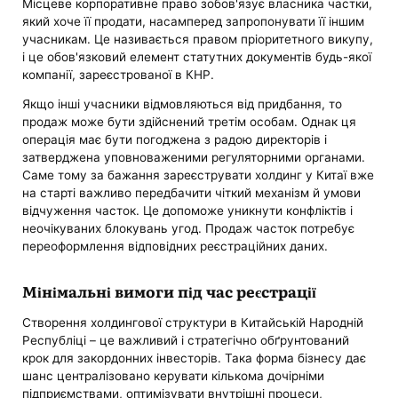
Місцеве корпоративне право зобов'язує власника частки,
який хоче її продати, насамперед запропонувати її іншим
учасникам. Це називається правом пріоритетного викупу,
і це обов'язковий елемент статутних документів будь-якої
компанії, зареєстрованої в КНР.
Якщо інші учасники відмовляються від придбання, то
продаж може бути здійснений третім особам. Однак ця
операція має бути погоджена з радою директорів і
затверджена уповноваженими регуляторними органами.
Саме тому за бажання зареєструвати холдинг у Китаї вже
на старті важливо передбачити чіткий механізм й умови
відчуження часток. Це допоможе уникнути конфліктів і
неочікуваних блокувань угод. Продаж часток потребує
переоформлення відповідних реєстраційних даних.
Мінімальні вимоги під час реєстрації
Створення холдингової структури в Китайській Народній
Республіці – це важливий і стратегічно обґрунтований
крок для закордонних інвесторів. Така форма бізнесу дає
шанс централізовано керувати кількома дочірніми
підприємствами, оптимізувати внутрішні процеси,