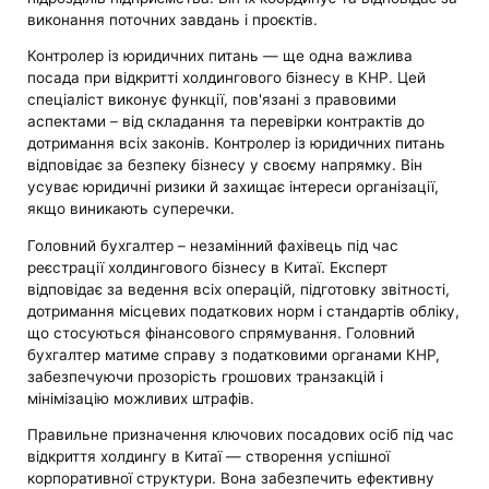
виконання поточних завдань і проєктів.
Контролер із юридичних питань — ще одна важлива
посада при відкритті холдингового бізнесу в КНР. Цей
спеціаліст виконує функції, пов'язані з правовими
аспектами – від складання та перевірки контрактів до
дотримання всіх законів. Контролер із юридичних питань
відповідає за безпеку бізнесу у своєму напрямку. Він
усуває юридичні ризики й захищає інтереси організації,
якщо виникають суперечки.
Головний бухгалтер – незамінний фахівець під час
реєстрації холдингового бізнесу в Китаї. Експерт
відповідає за ведення всіх операцій, підготовку звітності,
дотримання місцевих податкових норм і стандартів обліку,
що стосуються фінансового спрямування. Головний
бухгалтер матиме справу з податковими органами КНР,
забезпечуючи прозорість грошових транзакцій і
мінімізацію можливих штрафів.
Правильне призначення ключових посадових осіб під час
відкриття холдингу в Китаї — створення успішної
корпоративної структури. Вона забезпечить ефективну