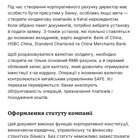
Під час створення корпоративного рахунку директор має
особисто бути присутнім у банку, особливо якщо мета —
створити холдингову компанію в Китаї нерезидентом.
Коли зібрано пакет документів, потрібно вибрати установу
й подати заявку. З-поміж установ, які лояльно ставляться
до іноземних вкладників, варто виділити: Bank of China,
HSBC China, Standard Chartered та China Merchants Bank.
Щоб розраховуватися валютою холдингу, необхідно
створити не тільки основний RMB-рахунок, а й окремий
обліковий запис для капіталу, який дозволить отримувати
інвестиції з-за кордону. Операції з іноземною валютою
контролюються китайським управлінням SAFE. Усі
перекази перевіряються: банки аналізують
обґрунтованість операцій, призначення платежів і
походження коштів.
Оформлення статуту компанії
Цей документ виконує функцію корпоративної конституції,
визначаючи юридичну, управлінську та фінансову
структуру бізнесу. Без статуту неможливо зареєструвати