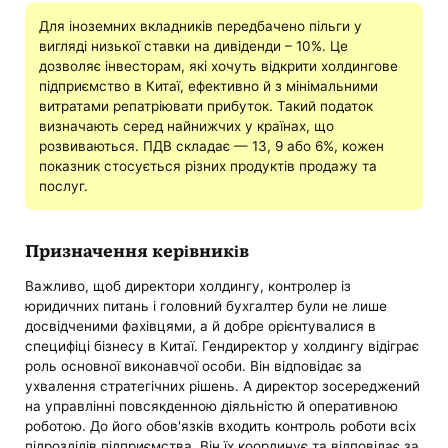
Для іноземних вкладників передбачено пільги у
вигляді низької ставки на дивіденди – 10%. Це
дозволяє інвесторам, які хочуть відкрити холдингове
підприємство в Китаї, ефективно й з мінімальними
витратами репатріювати прибуток. Такий податок
визначають серед найнижчих у країнах, що
розвиваються. ПДВ складає — 13, 9 або 6%, кожен
показник стосується різних продуктів продажу та
послуг.
Призначення керівників
Важливо, щоб директори холдингу, контролер із
юридичних питань і головний бухгалтер були не лише
досвідченими фахівцями, а й добре орієнтувалися в
специфіці бізнесу в Китаї. Гендиректор у холдингу відіграє
роль основної виконавчої особи. Він відповідає за
ухвалення стратегічних рішень. А директор зосереджений
на управлінні повсякденною діяльністю й оперативною
роботою. До його обов'язків входить контроль роботи всіх
підрозділів підприємства. Він їх координує та відповідає за