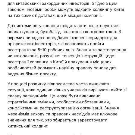
для китайських і закордонних інвесторів. Згідно з цим
законом, іноземні особи можуть відкрити холдинг у Китаї
на тих самих підставах, що й місцеві компанії.
До системи регулювання входять акти, які стосуються
оподаткування, бухобліку, валютного контролю тощо. В
окремих випадках передбачені «зелені коридори» для
пріоритетних інвесторів, які дозволяють пройти
реєстрацію за 5–10 робочих днів. Знання та застосування
чинних законів, розуміння тонкощів інструкцій щодо
реєстрації холдингу в Китаї й врахування місцевих
особливостей формують надійну правову основу для
ведення бізнес-проєкту.
У процесі розвитку підприємства часто виникають
ситуації, коли один чи кілька учасників вирішують вийти зі
складу засновників. Це може бути викликано
стратегічними змінами, особистими обставинами,
конфліктами чи реструктуризацією організації. Знання
механізмів виходу та правових наслідків має ключове
значення для тих, хто збирається зареєструвати
китайський холдинг.