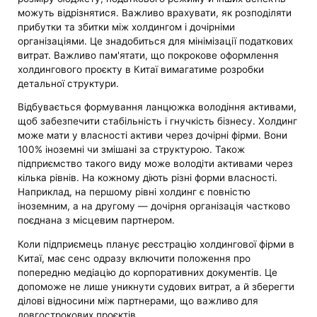
можуть відрізнятися. Важливо врахувати, як розподіляти
прибутки та збитки між холдингом і дочірніми
організаціями. Це знадобиться для мінімізації податкових
витрат. Важливо пам'ятати, що покрокове оформлення
холдингового проєкту в Китаї вимагатиме розробки
детальної структури.
Відбувається формування ланцюжка володіння активами,
щоб забезпечити стабільність і гнучкість бізнесу. Холдинг
може мати у власності активи через дочірні фірми. Вони
100% іноземні чи змішані за структурою. Також
підприємство такого виду може володіти активами через
кілька рівнів. На кожному діють різні форми власності.
Наприклад, на першому рівні холдинг є повністю
іноземним, а на другому — дочірня організація частково
поєднана з місцевим партнером.
Коли підприємець планує реєстрацію холдингової фірми в
Китаї, має сенс одразу включити положення про
попередню медіацію до корпоративних документів. Це
допоможе не лише уникнути судових витрат, а й зберегти
ділові відносини між партнерами, що важливо для
довгострокових проєктів.