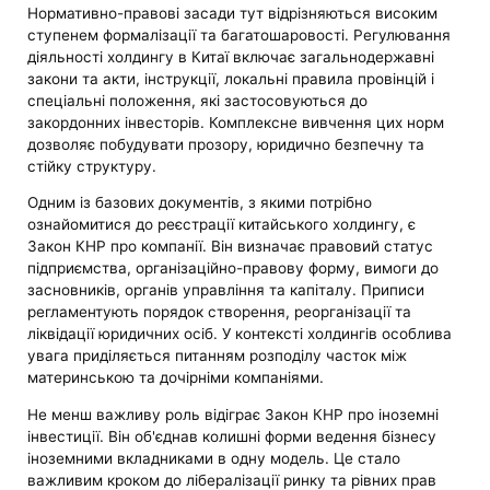
Нормативно-правові засади тут відрізняються високим
ступенем формалізації та багатошаровості. Регулювання
діяльності холдингу в Китаї включає загальнодержавні
закони та акти, інструкції, локальні правила провінцій і
спеціальні положення, які застосовуються до
закордонних інвесторів. Комплексне вивчення цих норм
дозволяє побудувати прозору, юридично безпечну та
стійку структуру.
Одним із базових документів, з якими потрібно
ознайомитися до реєстрації китайського холдингу, є
Закон КНР про компанії. Він визначає правовий статус
підприємства, організаційно-правову форму, вимоги до
засновників, органів управління та капіталу. Приписи
регламентують порядок створення, реорганізації та
ліквідації юридичних осіб. У контексті холдингів особлива
увага приділяється питанням розподілу часток між
материнською та дочірніми компаніями.
Не менш важливу роль відіграє Закон КНР про іноземні
інвестиції. Він об'єднав колишні форми ведення бізнесу
іноземними вкладниками в одну модель. Це стало
важливим кроком до лібералізації ринку та рівних прав