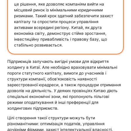
це рішення, яке дозволяє компаніям вийти на
місцевий ринок із мінімальними юридичними
ризиками. Такий крок здатний забезпечити захист
капіталу та спростити процеси управління
активами всередині регіону. Китай, як друга
економіка світу, демонструє стійке зростання,
інвестиційну привабливість і правову базу, що
стабільно розвивається.
Підприємців залучають вигідні умови для відкриття
холдингу в Китаї. Але необхідно враховувати мінімальні
пороги статутного капіталу, вимоги до учасників і
структури компанії, обов'язковість наявності
зареєстрованої юрадреси, а також процедури отримання
дозволів на діяльність. У деяких провінціях Китаю діють
спеціальні економічні зони, які пропонують пільгові
режими оподаткування й інші преференції для
холдингових підприємств.
Цілі створення такої структури можуть бути
різноманітними: оптимізація податків, управління
дочірніми фірмами, захист інтелектуальної власності,