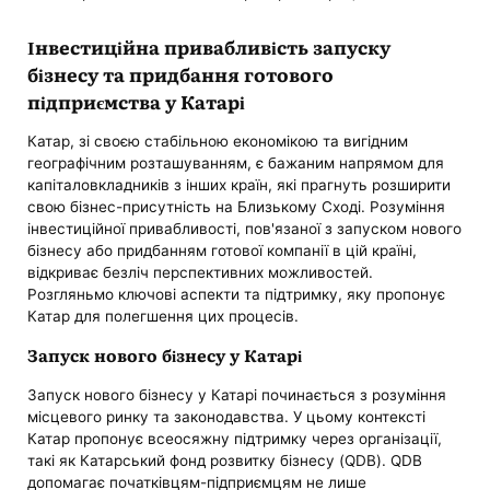
Інвестиційна привабливість запуску
бізнесу та придбання готового
підприємства у Катарі
Катар, зі своєю стабільною економікою та вигідним
географічним розташуванням, є бажаним напрямом для
капіталовкладників з інших країн, які прагнуть розширити
свою бізнес-присутність на Близькому Сході. Розуміння
інвестиційної привабливості, пов'язаної з запуском нового
бізнесу або придбанням готової компанії в цій країні,
відкриває безліч перспективних можливостей.
Розгляньмо ключові аспекти та підтримку, яку пропонує
Катар для полегшення цих процесів.
Запуск нового бізнесу у Катарі
Запуск нового бізнесу у Катарі починається з розуміння
місцевого ринку та законодавства. У цьому контексті
Катар пропонує всеосяжну підтримку через організації,
такі як Катарський фонд розвитку бізнесу (QDB). QDB
допомагає початківцям-підприємцям не лише