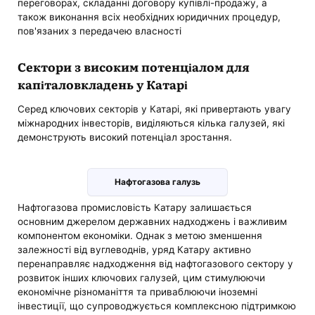
переговорах, складанні договору купівлі-продажу, а
також виконання всіх необхідних юридичних процедур,
пов'язаних з передачею власності
Сектори з високим потенціалом для
капіталовкладень у Катарі
Серед ключових секторів у Катарі, які привертають увагу
міжнародних інвесторів, виділяються кілька галузей, які
демонструють високий потенціал зростання.
Нафтогазова галузь
Нафтогазова промисловість Катару залишається
основним джерелом державних надходжень і важливим
компонентом економіки. Однак з метою зменшення
залежності від вуглеводнів, уряд Катару активно
перенаправляє надходження від нафтогазового сектору у
розвиток інших ключових галузей, цим стимулюючи
економічне різноманіття та приваблюючи іноземні
інвестиції, що супроводжується комплексною підтримкою