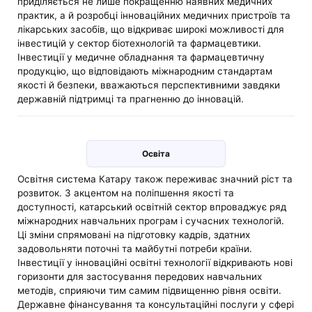
приділяється не лише покращенню наявних медичних
практик, а й розробці інноваційних медичних пристроїв та
лікарських засобів, що відкриває широкі можливості для
інвестицій у сектор біотехнологій та фармацевтики.
Інвестиції у медичне обладнання та фармацевтичну
продукцію, що відповідають міжнародним стандартам
якості й безпеки, вважаються перспективними завдяки
державній підтримці та прагненню до інновацій.
Освіта
Освітня система Катару також переживає значний ріст та
розвиток. З акцентом на поліпшення якості та
доступності, катарський освітній сектор впроваджує ряд
міжнародних навчальних програм і сучасних технологій.
Ці зміни спрямовані на підготовку кадрів, здатних
задовольняти поточні та майбутні потреби країни.
Інвестиції у інноваційні освітні технології відкривають нові
горизонти для застосування передових навчальних
методів, сприяючи тим самим підвищенню рівня освіти.
Державне фінансування та консультаційні послуги у сфері