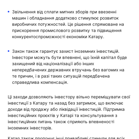
Звільнення від сплати митних зборів при ввезенні
машин і обладнання додатково стимулює розвиток
виробничих потужностей. Це рішення спрямоване на
прискорення промислового розвитку та підвищення
конкурентоспроможності економіки Катару.
Закон також гарантує захист іноземних інвестицій.
Інвестори можуть бути впевнені, що їхній капітал буде
захищений від націоналізації або інших
непередбачених державних втручань без вагомих на
те причин, і в разі таких ситуацій передбачена
справедлива компенсація.
Ці заходи дозволяють інвестору вільно переміщувати свої
інвестиції з Катару та назад без затримок, що включає
доходи від продажу або ліквідації інвестицій. Підтримка
інвестиційних проєктів у Катарі та консультування з
інвестиційних питань також сприяють впевненості
іноземних інвесторів.
Катар також пропонує інші привабливі стимули для всіх