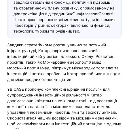
завдяки стабільній економіці, політичній підтримці
та стратегічному плану розвитку, спрямованому на
диверсифікацію від традиційної нафтогазової галузі.
Це створює перспективні можливості для іноземних
інвесторів у різних секторах, включаючи фінанси,
технології, туризм та будівництво.
Завдяки стратегічному розташуванню та потужній
інфраструктурі, Катар закріпився як важливий
інвестиційний хаб у регіоні Близького Сходу. Розвиток
проєктів, таких як Міжнародний аеропорт Хамад і
морський порт Хамад, підтримує міжнародну торгівлю та
інвестиційні потоки, зробивши Катар привабливим місцем
для міжнародних бізнес-ініціатив.
YB CASE пропонує комплексні юридичні послуги для
супроводження інвестиційної діяльності у Катарі,
допомагаючи клієнтам на кожному етапі - від реєстрації
компанії та навігації за місцевим законодавством до
управління іноземними інвестиціями та захисту активів.
Скористайтеся нашим досвідом та місцевими знаннями,
щоб максимізувати ваш інвестиційний потенціал в одному