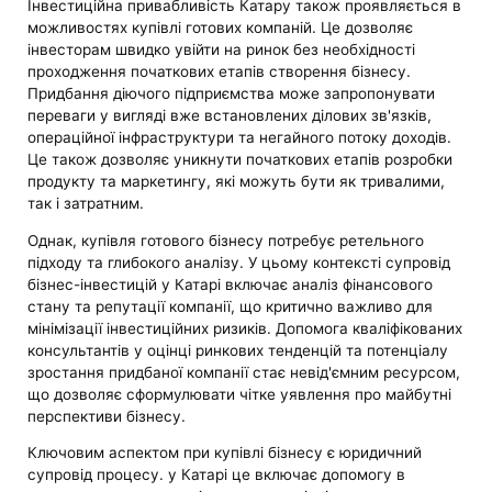
Інвестиційна привабливість Катару також проявляється в
можливостях купівлі готових компаній. Це дозволяє
інвесторам швидко увійти на ринок без необхідності
проходження початкових етапів створення бізнесу.
Придбання діючого підприємства може запропонувати
переваги у вигляді вже встановлених ділових зв'язків,
операційної інфраструктури та негайного потоку доходів.
Це також дозволяє уникнути початкових етапів розробки
продукту та маркетингу, які можуть бути як тривалими,
так і затратним.
Однак, купівля готового бізнесу потребує ретельного
підходу та глибокого аналізу. У цьому контексті супровід
бізнес-інвестицій у Катарі включає аналіз фінансового
стану та репутації компанії, що критично важливо для
мінімізації інвестиційних ризиків. Допомога кваліфікованих
консультантів у оцінці ринкових тенденцій та потенціалу
зростання придбаної компанії стає невід'ємним ресурсом,
що дозволяє сформулювати чітке уявлення про майбутні
перспективи бізнесу.
Ключовим аспектом при купівлі бізнесу є юридичний
супровід процесу. у Катарі це включає допомогу в