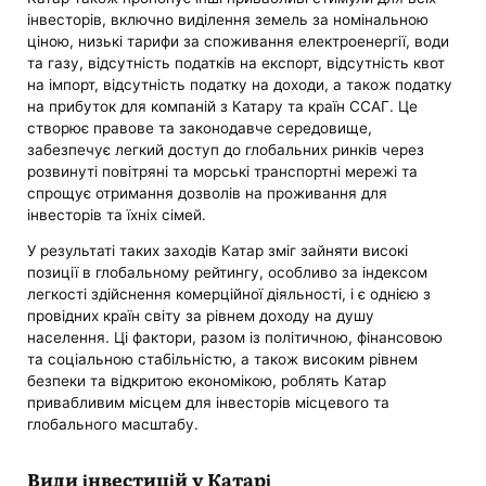
інвесторів, включно виділення земель за номінальною
ціною, низькі тарифи за споживання електроенергії, води
та газу, відсутність податків на експорт, відсутність квот
на імпорт, відсутність податку на доходи, а також податку
на прибуток для компаній з Катару та країн ССАГ. Це
створює правове та законодавче середовище,
забезпечує легкий доступ до глобальних ринків через
розвинуті повітряні та морські транспортні мережі та
спрощує отримання дозволів на проживання для
інвесторів та їхніх сімей.
У результаті таких заходів Катар зміг зайняти високі
позиції в глобальному рейтингу, особливо за індексом
легкості здійснення комерційної діяльності, і є однією з
провідних країн світу за рівнем доходу на душу
населення. Ці фактори, разом із політичною, фінансовою
та соціальною стабільністю, а також високим рівнем
безпеки та відкритою економікою, роблять Катар
привабливим місцем для інвесторів місцевого та
глобального масштабу.
Види інвестицій у Катарі