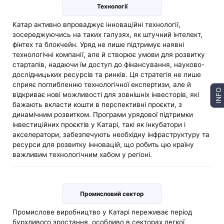
Технології
Катар активно впроваджує інноваційні технології,
зосереджуючись на таких галузях, як штучний інтелект,
фінтех та блокчейн. Уряд не лише підтримує наявні
технологічні компанії, але й створює умови для розвитку
стартапів, надаючи їм доступ до фінансування, науково-
дослідницьких ресурсів та ринків. Ця стратегія не лише
сприяє поглибленню технологічної експертизи, але й
INFO
відкриває нові можливості для зовнішніх інвесторів, які
бажають вкласти кошти в перспективні проєкти, з
динамічним розвитком. Програми урядової підтримки
інвестиційних проєктів у Катарі, такі як інкубатори і
акселератори, забезпечують необхідну інфраструктуру та
ресурси для розвитку інновацій, що робить цю країну
важливим технологічним хабом у регіоні.
Промисловий сектор
Промислове виробництво у Катарі переживає період
бурхливого зростання, особливо в секторах легкої