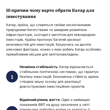
10 причин чому варто обрати Катар для
інвестування
Катар, країна, що славиться своїми нескінченними
природними багатствами та швидким розвитком
інфраструктури, сьогодні є магнітом для міжнародних
інвесторів. Країна пропонує багатий арсенал
можливостей для інвестицій, базуючись на десяти
ключових факторах, кожен з яких робить Катар особливо
привабливим місцем для капіталовкладень.
Незмінна стабільність.
Катар відзначається
стабільною політичною системою, що гарантує
безпеку інвестицій. Економічна стійкість країни
створює міцну основу для реалізації
довгострокових інвестиційних проєктів.
Відмінний рівень життя.
Один з найвищих
показників ВВП на душу населення у світі
підкреслює добробут країни та здатність її