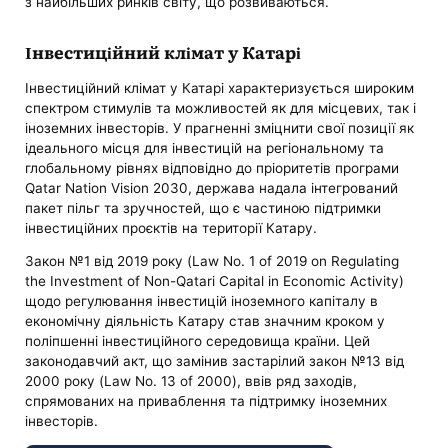
з найбільших ринків світу, що розвиваються.
Інвестиційний клімат у Катарі
Інвестиційний клімат у Катарі характеризується широким
спектром стимулів та можливостей як для місцевих, так і
іноземних інвесторів. У прагненні зміцнити свої позиції як
ідеального місця для інвестицій на регіональному та
глобальному рівнях відповідно до пріоритетів програми
Qatar Nation Vision 2030, держава надала інтегрований
пакет пільг та зручностей, що є частиною підтримки
інвестиційних проєктів на території Катару.
Закон №1 від 2019 року (Law No. 1 of 2019 on Regulating
the Investment of Non-Qatari Capital in Economic Activity)
щодо регулювання інвестицій іноземного капіталу в
економічну діяльність Катару став значним кроком у
поліпшенні інвестиційного середовища країни. Цей
законодавчий акт, що замінив застарілий закон №13 від
2000 року (Law No. 13 of 2000), ввів ряд заходів,
спрямованих на приваблення та підтримку іноземних
інвесторів.