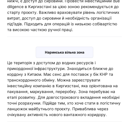
нижчі, є доступ до сировини. Провести інвестиційний due
diligence в Киргизстані за цією зоною рекомендується до
старту проєкту. Важливо враховувати рівень логістичних
витрат, доступ до сировини й необхідність організації
під'їздів. Підходить для операцій із низькою собівартістю
та високою часткою ручної праці.
Наринська вільна зона
Це територія з доступом до водних ресурсів і
прикордонної інфраструктури. Знаходиться ближче до
кордону з Китаєм. Має сенс для поставок у бік КНР та
транскордонного обміну. Можна зареєструвати
інвестиційну компанію в Киргизстані, яка орієнтована на
пакування, маркування, переробку. Зона перебуває на
етапі розвитку. Для довгострокового вкладення необхідні
точні розрахунки. Підійде тим, хто хоче стати в логістичну
ланцюжок майбутнього проєкту. Приваблива через
очікувану активність нового вантажного коридору.