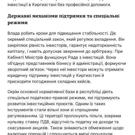
інвестиції в Киргизстані без професійної допомоги.
Державні механізми підтримки та спеціальні
режими
Влада робить кроки для підвищення стабільності. Діє
окремий спеціальний закон, який регулює вкладення. Він
закріплює рівність інвесторів, гарантує недоторканність
капіталу, і навіть допускає звернення до арбітражу. При
Кабінеті Міністрів функціонує Рада з інвестицій. Вона
об'єднує представників бізнесу й адміністрації, формуючи
зворотний зв'язок. Через неї інвестори можуть отримати
юридичну підтримку інвестицій у Киргизстані й
прискорити погодження складних кейсів.
Окрім основної нормативної бази в республіці діють
спеціальні податково-правові режими, які підтримують
розвиток інвестиційних проєктів. Одним із таких
інструментів стали вільні зони зі спрощеним
регулюванням. Ці території пропонують пільги, зокрема
нульову ставку ПДВ, відсутність податку на доходи та
скасування акцизів. Також знімаються обмеження щодо
валютних операцій і спрощуються митні процедури.