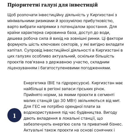
Пріоритетні галузі для інвестицій
Щоб розпочати інвестиційну діяльність у Киргизстані з
мінімальними ризиками й зрозумілою прибутковістю,
варто вибрати напрямки з потенціалом зростання. Для
країни характерна сировинна база, доступ до води,
дешева робоча сила й вихід на зовнішні ринки. Ці фактори
формують шість ключових секторів, у які вигідно вкладати
капітал. Супровід інвестиційної діяльності в Киргизстані в
цих галузях особливо актуальний, оскільки більшість
проєктів пов'язана з державною участю, складним
ліцензуванням і багатоступеневими погодженнями.
Енергетика (ВІЕ та гідроресурси). Киргизстан має
найбільші в регіоні запаси гірських річок.
Прийнято норми, за якими проєкти в сегменті
малих станцій (до 30 МВт) звільняються від мит.
Для ГЕС не потрібно орендної плати за
водокористування під час будівництва. Вигоду
дають вкладення в локальні станції, що
забезпечують енергією села та приватний бізнес.
Актуальні також проєкти на основі сонячних і