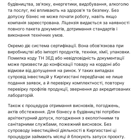
будівництва, зв'язку, енергетики, видобування, алкоголю
та послуг, які впливають на здоров'я та безпеку. Без
допуску бізнес не може почати роботу, навіть якщо
компанія зареєстрована. Ліцензія видається за наявності
повного пакета документів, дотримання стандартів і
виконання технічних умов.
Окремо діє система сертифікації. Вона обов'язкова при
виробництві або імпорті продуктів, техніки, хімії, упаковки.
Помилка коду ТН ЗЕД або невідповідність документації
може призвести до конфіскації товару на кордоні або
відмови від допущення на ринок. У таких випадках
супровід інвестицій у Киргизстані передбачає не лише
подання заявок, а й перевірку комплектності, повторну
перевірку профілів продукції, звернення до акредитованих
лабораторій.
Також є процедура отримання висновків, погоджень,
актів обстеження. Для бізнесу в будівництві потрібен
архітектурний допуск, погодження з екологічними та
санітарними службами, пожежний висновок. Без
супроводу інвестиційної діяльності в Киргизстані ці
процедури займають місяці й блокують запуск проєкту.