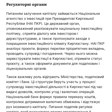
Регуляторні органи
Питанням залучення капіталу займається Національне
агентство з інвестицій при Президентові Киргизької
Республіки (НАІ ПКР). Це державний орган,
уповноважений реалізовувати національну інвестиційну
політику, сприяти діалогу між інвестором і
держструктурами, а також пропонувати заходи з
покращення інвестиційного клімату Киргизстану. НАІ ПКР
аналізує проєкти, формує переліки пріоритетних вкладень,
проводить супровід і погодження. Через нього можна
зареєструвати інвестиції в Киргизстані, отримати статус
проєкту, а також оформити документи для податкових і
ліцензувальних органів.
Також важливу роль відіграють Міністерства, податковий
комітет і банк. Ці структури беруть участь у процесі
супроводу інвестиційної діяльності в Киргизстані під час
видачі дозволів, контролю угод і валютних операцій.
Національний банк формує правила переказу коштів,
контролює дотримання валютних обмежень і відстежує
рух іноземного капіталу. Питання податків регулює
комітет, який встановлює режим оподаткування й