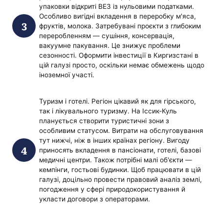
упаковки відкриті ВЕЗ із нульовими податками.
Особливо вигідні вкладення в переробку м'яса,
фруктів, молока. Затребувані проєкти з глибоким
переробленням — сушіння, консервація,
вакуумне пакування. Це знижує проблеми
сезонності. Оформити інвестиції в Киргизстані в
цій галузі просто, оскільки немає обмежень щодо
іноземної участі.
Туризм і готелі. Регіон цікавий як для гірського,
так і лікувального туризму. На Іссик-Куль
планується створити туристичні зони з
особливим статусом. Витрати на обслуговування
тут нижчі, ніж в інших країнах регіону. Вигоду
приносять вкладення в пансіонати, готелі, базові
медичні центри. Також потрібні малі об'єкти —
кемпінги, гостьові будинки. Щоб працювати в цій
галузі, доцільно провести правовий аналіз землі,
погодження у сфері природокористування й
укласти договори з операторами.