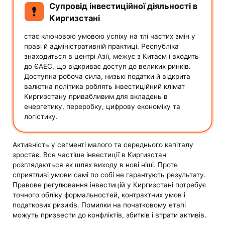
Супровід інвестиційної діяльності в
Киргизстані
стає ключовою умовою успіху на тлі частих змін у
праві й адміністративній практиці. Республіка
знаходиться в центрі Азії, межує з Китаєм і входить
до ЄАЕС, що відкриває доступ до великих ринків.
Доступна робоча сила, низькі податки й відкрита
валютна політика роблять інвестиційний клімат
Киргизстану привабливим для вкладень в
енергетику, переробку, цифрову економіку та
логістику.
Активність у сегменті малого та середнього капіталу
зростає. Все частіше інвестиції в Киргизстан
розглядаються як шлях виходу в нові ніші. Проте
сприятливі умови самі по собі не гарантують результату.
Правове регулювання інвестицій у Киргизстані потребує
точного обліку формальностей, контрактних умов і
податкових ризиків. Помилки на початковому етапі
можуть призвести до конфліктів, збитків і втрати активів.