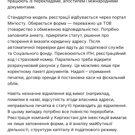
працюють із перекладами, апостилем і міжнародними
документами.
Стандартна модель реєстрації відбувається через портал
Мін'юсту. Обирається форма — переважно це ТОВ
(товариство з обмеженою відповідальністю). Потрібно
заповнити анкету, прикріпити статут, рішення про
створення й вказати юридичну адресу. Після
автоматичної перевірки дані йдуть до податкової служби
та Соціального фонду. Присвоюються ІПН, реєстраційний
код і страховий номер. Паралельно треба відкрити
розрахунковий рахунок у банку. Це можливо лише при
коректному пакеті документів. Надалі – отримання
печатки, договір оренди й постановка каси на фіскальний
облік.
Навіть незначне відхилення від вимог (наприклад,
помилки в назві, відсутність згоди власника адреси,
неправильна печатка в статуті) призводить до відхилення.
В цьому випадку потрібно все повністю переробити.
Реєстрація компаній у Киргизстані для інвестицій вимагає
не лише заповнення форми, а й аналізу майбутньої
діяльності, структури капіталу й податкового режиму.