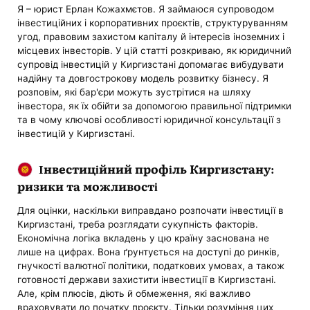
Я – юрист Ерлан Кожахмєтов. Я займаюся супроводом
інвестиційних і корпоративних проєктів, структуруванням
угод, правовим захистом капіталу й інтересів іноземних і
місцевих інвесторів. У цій статті розкриваю, як юридичний
супровід інвестицій у Киргизстані допомагає вибудувати
надійну та довгострокову модель розвитку бізнесу. Я
розповім, які бар'єри можуть зустрітися на шляху
інвестора, як їх обійти за допомогою правильної підтримки
та в чому ключові особливості юридичної консультації з
інвестицій у Киргизстані.
Інвестиційний профіль Киргизстану:
ризики та можливості
Для оцінки, наскільки виправдано розпочати інвестиції в
Киргизстані, треба розглядати сукупність факторів.
Економічна логіка вкладень у цю країну заснована не
лише на цифрах. Вона ґрунтується на доступі до ринків,
гнучкості валютної політики, податкових умовах, а також
готовності держави захистити інвестиції в Киргизстані.
Але, крім плюсів, діють й обмеження, які важливо
враховувати до початку проєкту. Тільки розуміння цих