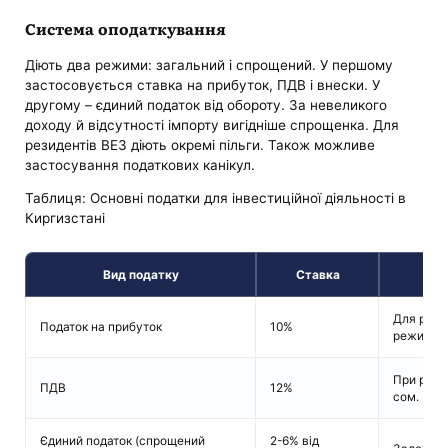
Система оподаткування
Діють два режими: загальний і спрощений. У першому
застосовується ставка на прибуток, ПДВ і внески. У
другому – єдиний податок від обороту. За невеликого
доходу й відсутності імпорту вигідніше спрощенка. Для
резидентів ВЕЗ діють окремі пільги. Також можливе
застосування податкових канікул.
Таблиця: Основні податки для інвестиційної діяльності в
Киргизстані
Вид податку
Ставка
Для рези
Податок на прибуток
10%
режимі.
При річн
ПДВ
12%
сом.
Єдиний податок (спрощений
2-6% від