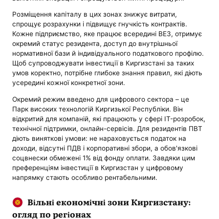
Розміщення капіталу в цих зонах знижує витрати,
спрощує розрахунки і підвищує гнучкість контрактів.
Кожне підприємство, яке працює всередині ВЕЗ, отримує
окремий статус резидента, доступ до внутрішньої
нормативної бази й індивідуального податкового профілю.
Щоб супроводжувати інвестиції в Киргизстані за таких
умов коректно, потрібне глибоке знання правил, які діють
усередині кожної конкретної зони.
Окремий режим введено для цифрового сектора – це
Парк високих технологій Киргизької Республіки. Він
відкритий для компаній, які працюють у сфері IT-розробок,
технічної підтримки, онлайн-сервісів. Для резидентів ПВТ
діють виняткові умови: не нараховується податок на
доходи, відсутні ПДВ і корпоративні збори, а обов'язкові
соцвнески обмежені 1% від фонду оплати. Завдяки цим
преференціям інвестиції в Киргизстан у цифровому
напрямку стають особливо рентабельними.
Вільні економічні зони Киргизстану:
огляд по регіонах