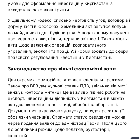
умови для оформлення інвестицій у Киргизстані з
виходом на закордонні ринки.
У Цивільному кодексі описано черговість угод, договорів і
форм участі в юрособах. Земельний акт регулює допуск
до майданчиків для будівництва. У податковому документі
прописано ставки, пільги, терміни звітності. Також діють
акти щодо валютних операцій, корпоративного
управління, екології та праці. Усі норми входять до сфери
правового регулювання інвестицій у Киргизстані.
Законодавство про вільні економічні зони
Для окремих територій встановлені спеціальні режими.
Закон про ВЕЗ дає нульові ставки ПДВ, звільняє від мит ​​і
знижує контроль митниці. Це важливо під час роботи на
експорт. Інвестиційна діяльність у Киргизстані в межах
зон дає економію на логістиці, обробці та зберіганні.
Документ визначає умови допуску, порядок реєстрації,
обов'язки учасників. Отримати статус резидента можна
через подання заявки до адміністрації зони. Після цього
діє особливий режим щодо податків, бухгалтерії,
інспекцій.