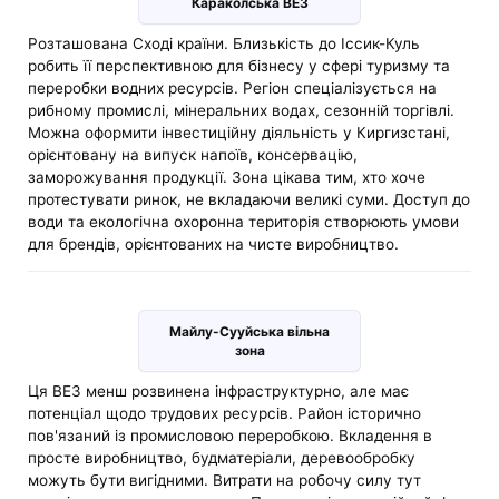
Караколська ВЕЗ
Розташована Сході країни. Близькість до Іссик-Куль
робить її перспективною для бізнесу у сфері туризму та
переробки водних ресурсів. Регіон спеціалізується на
рибному промислі, мінеральних водах, сезонній торгівлі.
Можна оформити інвестиційну діяльність у Киргизстані,
орієнтовану на випуск напоїв, консервацію,
заморожування продукції. Зона цікава тим, хто хоче
протестувати ринок, не вкладаючи великі суми. Доступ до
води та екологічна охоронна територія створюють умови
для брендів, орієнтованих на чисте виробництво.
Майлу-Сууйська вільна
зона
Ця ВЕЗ менш розвинена інфраструктурно, але має
потенціал щодо трудових ресурсів. Район історично
пов'язаний із промисловою переробкою. Вкладення в
просте виробництво, будматеріали, деревообробку
можуть бути вигідними. Витрати на робочу силу тут