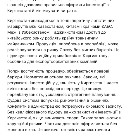
нюансів дозволяє правильно оформити інвестиції в
Киргизстані й мінімізувати витрати.
Киргизстан знаходиться в точці перетину логістичних
маршрутів між Казахстаном, Китаєм і країнами ЄАЕС.
Межі з Узбекистаном, Таджикистаном і доступ до
китайського ринку роблять країну транзитним
майданчиком. Продукція, вироблена в республіці, може
реалізовуватися на ринку Союзу без митних бар'єрів. Це
підвищує інвестиційну привабливість Киргизстану,
особливо для експортоорієнтованих компаній.
Попри доступність процедур, зберігаються правові
бар'єри. Нормативна основа рухлива. Закони, які
регулюють інвестиційну діяльність у Киргизстані, часто
змінюються без перехідного періоду. Це знижує
передбачуваність, ускладнює стратегічне планування.
Судова система допускає різночитання в рішеннях.
Конфлікти з адміністрацією потребують окремого захисту.
Без кваліфікованого підходу важко захистити інвестиції в
Киргизстані, якщо виникають спори. Також залишаються
корупційні ризики. Частина дозволів оформляється без
жодного вікна. Це знижує готовність зареєструвати