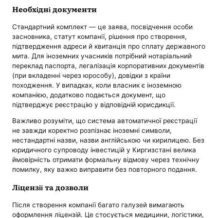
Необхідні документи
Стандартний комплект — це заява, посвідчення особи
засновника, статут компанії, рішення про створення,
підтвердження адреси й квитанція про сплату державного
мита. Для іноземних учасників потрібний нотаріальний
переклад паспорта, легалізація корпоративних документів
(при вкладенні через юрособу), довідки з країни
походження. У випадках, коли власник є іноземною
компанією, додатково подається документ, що
підтверджує реєстрацію у відповідній юрисдикції.
Важливо розуміти, що система автоматичної реєстрації
не завжди коректно розпізнає іноземні символи,
нестандартні назви, назви англійською чи кирилицею. Без
юридичного супроводу інвестицій у Киргизстані велика
ймовірність отримати формальну відмову через технічну
помилку, яку важко виправити без повторного подання.
Ліцензії та дозволи
Після створення компанії багато галузей вимагають
оформлення ліцензій. Це стосується медицини, логістики,