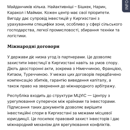
INFO
Майданчиків кілька. Найактивніші – Бішкек, Нарин,
Каракол і Маймак. Кожен центр має свої пріоритети.
Вигоду дає супровід інвестицій у Киргизстані з
урахуванням специфіки зони, особливо у сфері сільського
господарства, легкої промисловості, збирання техніки та
логістики.
Міжнародні договори
У держави діє низка угод із партнерами. Це дозволяє
захистити інвестиції в Киргизстані навіть за умов спору.
Діють двосторонні акти, зокрема з Німеччиною, Францією,
Китаєм, Туреччиною. У межах цих договорів передбачено
компенсацію збитків, гарантію виведення капіталу, а
також право на звернення до міжнародного арбітражу.
Республіка входить до структури МЦУІС — Центру з
урегулювання суперечок між країнами та інвесторами.
Підписання таких документів дозволяє вирішити
інвестиційні спори в Киргизстані за межами місцевої
юрисдикції. Це посилює правовий захист інвесторів і дає
міжнародний механізм для врегулювання конфліктів.