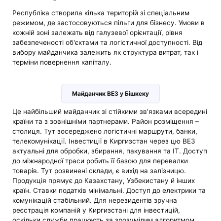
Республіка створила кілька територій зі спеціальним
режимом, де застосовуються пільги для бізнесу. Умови в
кожній зоні залежать від галузевої орієнтації, рівня
забезпеченості об'єктами та логістичної доступності. Від
вибору майданчика залежить як структура витрат, так і
терміни повернення капіталу.
Майданчик ВЕЗ у Бішкеку
Це найбільший майданчик зі стійкими зв'язками всередині
країни та з зовнішніми партнерами. Район розміщення –
столиця. Тут зосереджено логістичні маршрути, банки,
телекомунікації. Інвестиції в Киргизстан через цю ВЕЗ
актуальні для обробки, збирання, пакування та ІТ. Доступ
до міжнародної траси робить її базою для перевалки
товарів. Тут розвинені склади, є вихід на залізницю.
Продукція прямує до Казахстану, Узбекистану й інших
країн. Ставки податків мінімальні. Доступ до електрики та
комунікацій стабільний. Для нерезидентів зручна
реєстрація компаній у Киргизстані для інвестицій,
оскільки служби працюють за зрозумілим алгоритмом.