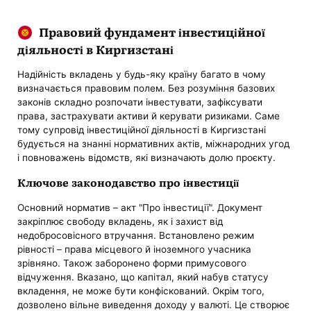
Правовий фундамент інвестиційної
діяльності в Киргизстані
Надійність вкладень у будь-яку країну багато в чому
визначається правовим полем. Без розуміння базових
законів складно розпочати інвестувати, зафіксувати
права, застрахувати активи й керувати ризиками. Саме
тому супровід інвестиційної діяльності в Киргизстані
будується на знанні нормативних актів, міжнародних угод
і повноважень відомств, які визначають долю проєкту.
Ключове законодавство про інвестиції
Основний норматив – акт "Про інвестиції". Документ
закріплює свободу вкладень, як і захист від
недобросовісного втручання. Встановлено режим
рівності – права місцевого й іноземного учасника
зрівняно. Також заборонено форми примусового
відчуження. Вказано, що капітал, який набув статусу
вкладення, не може бути конфіскований. Окрім того,
дозволено вільне виведення доходу у валюті. Це створює