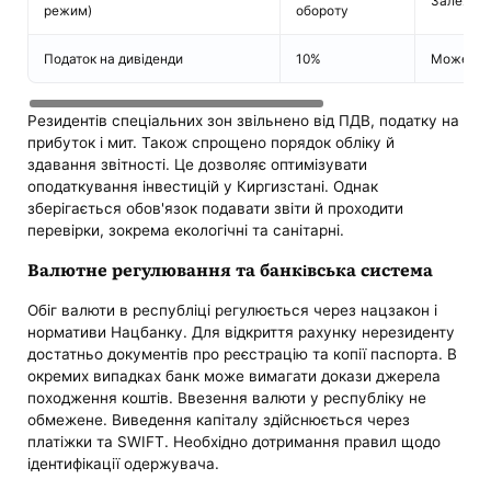
Залежно в
режим)
обороту
Податок на дивіденди
10%
Може зни
Резидентів спеціальних зон звільнено від ПДВ, податку на
прибуток і мит. Також спрощено порядок обліку й
здавання звітності. Це дозволяє оптимізувати
оподаткування інвестицій у Киргизстані. Однак
зберігається обов'язок подавати звіти й проходити
перевірки, зокрема екологічні та санітарні.
Валютне регулювання та банківська система
Обіг валюти в республіці регулюється через нацзакон і
нормативи Нацбанку. Для відкриття рахунку нерезиденту
достатньо документів про реєстрацію та копії паспорта. В
окремих випадках банк може вимагати докази джерела
походження коштів. Ввезення валюти у республіку не
обмежене. Виведення капіталу здійснюється через
платіжки та SWIFT. Необхідно дотримання правил щодо
ідентифікації одержувача.