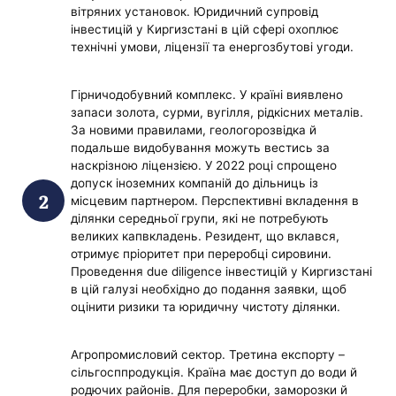
вітряних установок. Юридичний супровід
інвестицій у Киргизстані в цій сфері охоплює
технічні умови, ліцензії та енергозбутові угоди.
Гірничодобувний комплекс. У країні виявлено
запаси золота, сурми, вугілля, рідкісних металів.
За новими правилами, геологорозвідка й
подальше видобування можуть вестись за
наскрізною ліцензією. У 2022 році спрощено
допуск іноземних компаній до дільниць із
місцевим партнером. Перспективні вкладення в
ділянки середньої групи, які не потребують
великих капвкладень. Резидент, що вклався,
отримує пріоритет при переробці сировини.
Проведення due diligence інвестицій у Киргизстані
в цій галузі необхідно до подання заявки, щоб
оцінити ризики та юридичну чистоту ділянки.
Агропромисловий сектор. Третина експорту –
сільгосппродукція. Країна має доступ до води й
родючих районів. Для переробки, заморозки й