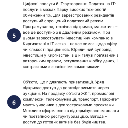
Цифрові послуги й IT-аутсорсинг. Податок на ІТ-
послуги в межах Парку високих технологій
обмежений 1%. Для зареєстрованих резидентів
доступний спрощений податковий режим.
Програмування, технічна підтримка, маркетинг –
все це доступно з віддаленим режимом. При
цьому зареєструвати інвестиційну компанію в
Киргизстані в ІТ легко – немає вимог щодо офісу
чи кількості працівників. Юридичний супровід
інвестицій у Киргизстані в цій галузі пов'язаний з
авторським правом, регулюванням обігу даних, і
контрактами з зовнішніми замовниками.
Об'єкти, що підлягають приватизації. Уряд
відкриває доступ до держпідприємств через
аукціони. На продажу об'єкти ЖКГ, промислові
комплекси, телекомунікації, транспорт. Пріоритет
мають учасники з довгостроковими проєктами.
Можливе оформлення з відтермінуванням оплати
чи поетапною реструктуризацією. Вигода –
доступ до готових активів без будівництва.