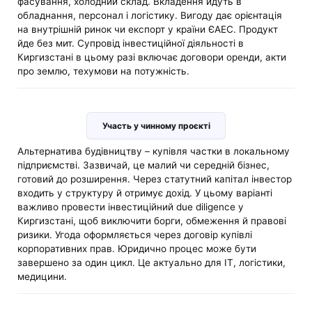
фасування, холодний склад. Вкладення йдуть в
обладнання, персонал і логістику. Вигоду дає орієнтація
на внутрішній ринок чи експорт у країни ЄАЕС. Продукт
йде без мит. Супровід інвестиційної діяльності в
Киргизстані в цьому разі включає договори оренди, акти
про землю, техумови на потужність.
Участь у чинному проєкті
Альтернатива будівництву – купівля частки в локальному
підприємстві. Зазвичай, це малий чи середній бізнес,
готовий до розширення. Через статутний капітал інвестор
входить у структуру й отримує дохід. У цьому варіанті
важливо провести інвестиційний due diligence у
Киргизстані, щоб виключити борги, обмеження й правові
ризики. Угода оформляється через договір купівлі
корпоративних прав. Юридично процес може бути
завершено за один цикл. Це актуально для ІТ, логістики,
медицини.