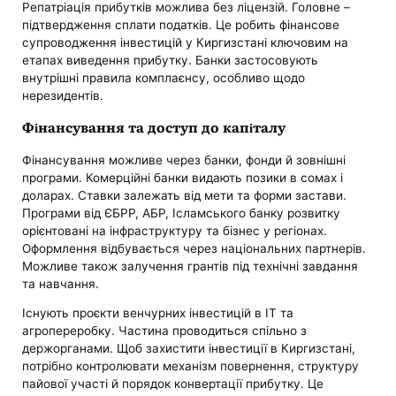
Репатріація прибутків можлива без ліцензій. Головне –
підтвердження сплати податків. Це робить фінансове
супроводження інвестицій у Киргизстані ключовим на
етапах виведення прибутку. Банки застосовують
внутрішні правила комплаєнсу, особливо щодо
нерезидентів.
Фінансування та доступ до капіталу
Фінансування можливе через банки, фонди й зовнішні
програми. Комерційні банки видають позики в сомах і
доларах. Ставки залежать від мети та форми застави.
Програми від ЄБРР, АБР, Ісламського банку розвитку
орієнтовані на інфраструктуру та бізнес у регіонах.
Оформлення відбувається через національних партнерів.
Можливе також залучення грантів під технічні завдання
та навчання.
Існують проєкти венчурних інвестицій в ІТ та
агропереробку. Частина проводиться спільно з
держорганами. Щоб захистити інвестиції в Киргизстані,
потрібно контролювати механізм повернення, структуру
пайової участі й порядок конвертації прибутку. Це