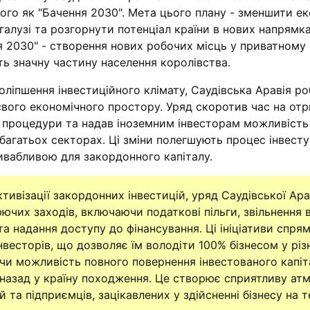
мого як "Бачення 2030". Мета цього плану - зменшити е
 галузі та розгорнути потенціал країни в нових напрямк
я 2030" - створення нових робочих місць у приватному 
ть значну частину населення королівства.
ліпшення інвестиційного клімату, Саудівська Аравія ро
 свого економічного простору. Уряд скоротив час на от
ні процедури та надав іноземним інвесторам можливість
багатьох секторах. Ці зміни полегшують процес інвесту
ивабливою для закордонного капіталу.
тивізації закордонних інвестицій, уряд Саудівської Ара
чих заходів, включаючи податкові пільги, звільнення в
та надання доступу до фінансування. Ці ініціативи спрям
нвесторів, що дозволяє їм володіти 100% бізнесом у різ
чи можливість повного повернення інвестованого капіт
 назад у країну походження. Це створює сприятливу ат
 та підприємців, зацікавлених у здійсненні бізнесу на т