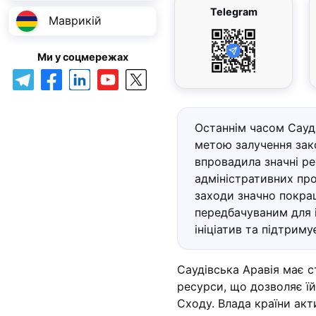
Telegram
Маврикій
Ми у соцмережах
Останнім часом Сауд
метою залучення зако
впровадила значні р
адміністративних про
заходи значно покращ
передбачуваним для 
ініціатив та підтриму
Саудівська Аравія має с
ресурси, що дозволяє їй
Сходу. Влада країни акт