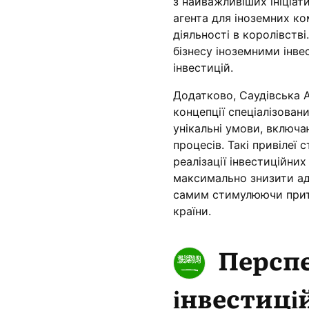
з найважливіших ініціат
агента для іноземних к
діяльності в королівств
бізнесу іноземними інве
інвестицій.
Додатково, Саудівська 
концепції спеціалізован
унікальні умови, включа
процесів. Такі привілеї
реалізації інвестиційни
максимально знизити адм
самим стимулюючи прито
країни.
Перспе
інвестицій