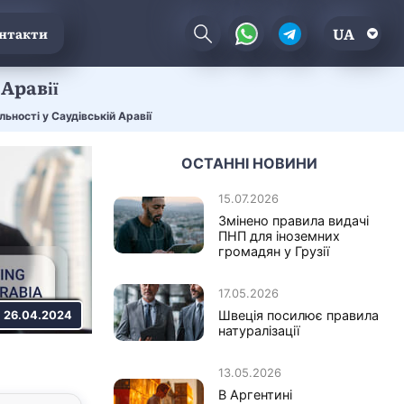
UA
нтакти
 Аравії
льності у Саудівській Аравії
ОСТАННІ НОВИНИ
15.07.2026
Змінено правила видачі
ПНП для іноземних
громадян у Грузії
17.05.2026
Швеція посилює правила
26.04.2024
натуралізації
13.05.2026
В Аргентині