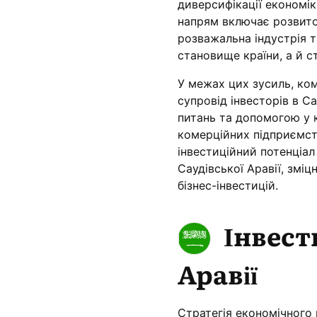
диверсифікації економік
напрям включає розвито
розважальна індустрія т
становище країни, а й с
У межах цих зусиль, ко
супровід інвесторів в С
питань та допомогою у 
комерційних підприємст
інвестиційний потенціа
Саудівської Аравії, зм
бізнес-інвестицій.
Інвест
Аравії
Стратегія економічного 