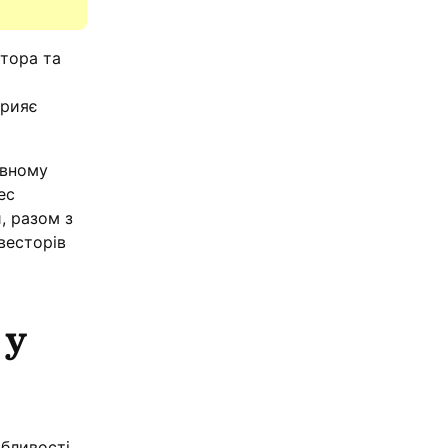
тора та
прияє
ивному
ес
, разом з
весторів
 у
бливості,