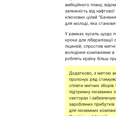
амбіційного плану, відо
залежність від нафтової
ключових цілей "Баченн
для молоді, яка станови
У рамках зусиль щодо по
кроки для лібералізації
ліцензій, спростив мит
володіння компаніями в 
роблять країну більш пр
Додатково, з метою ак
пропонує ряд стимулюю
сплати митних зборів 
підтримку іноземних і
секторах і забезпечую
зароблених прибутків
для іноземних компаній