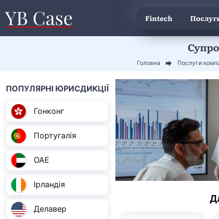
Fintech
Послуги
Супров
Головна
Послуги компа
ПОПУЛЯРНІ ЮРИСДИКЦІЇ
Гонконг
Португалія
ОАЕ
Ірландія
Д
Делавер