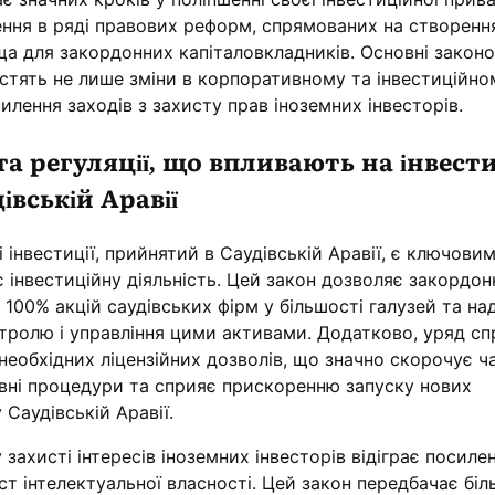
ння в ряді правових реформ, спрямованих на створенн
а для закордонних капіталовкладників. Основні законо
містять не лише зміни в корпоративному та інвестиційно
силення заходів з захисту прав іноземних інвесторів.
та регуляції, що впливають на інвест
івській Аравії
 інвестиції, прийнятий в Саудівській Аравії, є ключови
 інвестиційну діяльність. Цей закон дозволяє закордо
100% акцій саудівських фірм у більшості галузей та на
тролю і управління цими активами. Додатково, уряд с
еобхідних ліцензійних дозволів, що значно скорочує ч
ивні процедури та сприяє прискоренню запуску нових
 Саудівській Аравії.
захисті інтересів іноземних інвесторів відіграє посиле
т інтелектуальної власності. Цей закон передбачає біл