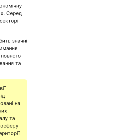
кономічну
ах. Серед
секторі
бить значні
римання
 повного
вання та
вії
ід
овані на
них
алу та
мосферу
ериторії