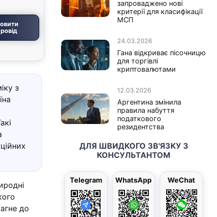
запроваджено нові
критерії для класифікації
МСП
овити
ровід
24.03.2026
Гана відкриває пісочницю
для торгівлі
криптовалютами
іку з
12.03.2026
їна
Аргентина змінила
правила набуття
податкового
акі
резидентства
а
ційних
ДЛЯ ШВИДКОГО ЗВ'ЯЗКУ З
КОНСУЛЬТАНТОМ
Telegram
WhatsApp
WeChat
иродні
кого
рагне до