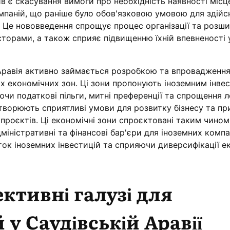
ив є скасування вимоги про необхідність наявності місц
омпаній, що раніше було обов'язковою умовою для здійс
і. Це нововведення спрощує процес організації та розш
сторами, а також сприяє підвищенню їхній впевненості 
Аравія активно займається розробкою та впровадженн
их економічних зон. Ці зони пропонують іноземним інве
ючи податкові пільги, митні преференції та спрощення 
 створюють сприятливі умови для розвитку бізнесу та п
х проєктів. Ці економічні зони спроєктовані таким чином
іністративні та фінансові бар'єри для іноземних компа
к іноземних інвестицій та сприяючи диверсифікації е
ктивні галузі для
 у Саудівській Аравії