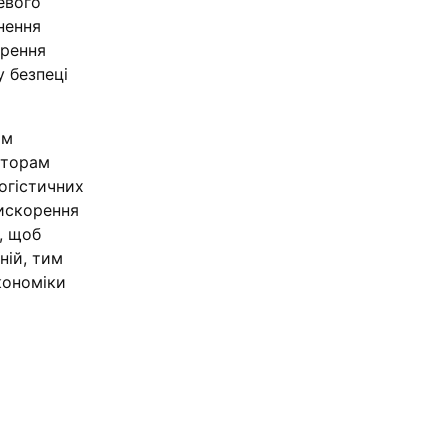
евого
нення
ирення
у безпеці
ям
сторам
логістичних
рискорення
, щоб
ній, тим
кономіки