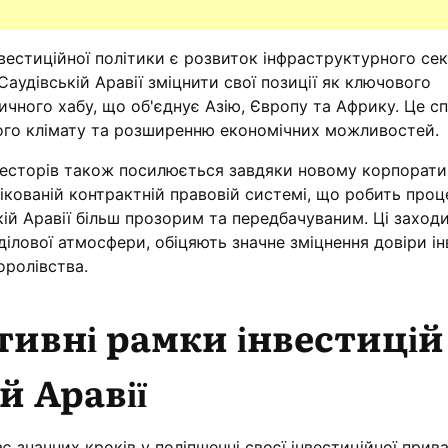
естиційної політики є розвиток інфраструктурного сек
Саудівській Аравії зміцнити свої позиції як ключового
ичного хабу, що об'єднує Азію, Європу та Африку. Це с
ого клімату та розширенню економічних можливостей.
весторів також посилюється завдяки новому корпорат
ікованій контрактній правовій системі, що робить проц
кій Аравії більш прозорим та передбачуваним. Ці заходи
ілової атмосфери, обіцяють значне зміцнення довіри ін
оролівства.
ивні рамки інвестицій
й Аравії
є значних кроків у поліпшенні своєї інвестиційної прива