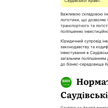
Саудівської Аравії.
Важливою складовою інв
логістики, що дозволяє 
транспортного та логіст
поліпшенню інвестиційн
Юридичний супровід ін
законодавству та кодиф
інвестування в Саудівсь
загальним поліпшенням д
до бізнес-середовища К
Нормат
Саудівські
Саудівська Аравія вжива