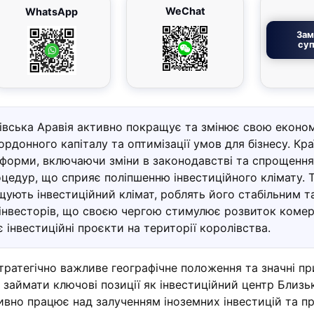
WeChat
WhatsApp
Зам
суп
івська Аравія активно покращує та змінює свою економ
рдонного капіталу та оптимізації умов для бізнесу. Кра
еформи, включаючи зміни в законодавстві та спрощення
цедур, що сприяє поліпшенню інвестиційного клімату. Т
ують інвестиційний клімат, роблять його стабільним т
інвесторів, що своєю чергою стимулює розвиток комер
є інвестиційні проєкти на території королівства.
тратегічно важливе географічне положення та значні пр
 займати ключові позиції як інвестиційний центр Близь
ивно працює над залученням іноземних інвестицій та п