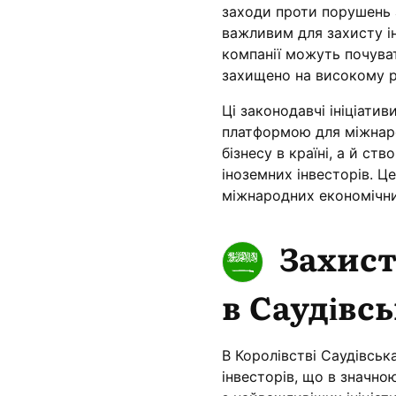
заходи проти порушень 
важливим для захисту ін
компанії можуть почуват
захищено на високому рі
Ці законодавчі ініціати
платформою для міжнаро
бізнесу в країні, а й с
іноземних інвесторів. Ц
міжнародних економічних
Захист
в Саудівсь
В Королівстві Саудівськ
інвесторів, що в значно