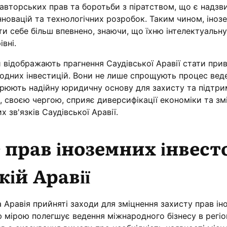
авторських прав та боротьби з піратством, що є надзв
новацій та технологічних розробок. Таким чином, інозе
и себе більш впевнено, знаючи, що їхню інтелектуальну
вні.
ви відображають прагнення Саудівської Аравії стати пр
дних інвестицій. Вони не лише спрощують процес вед
творюють надійну юридичну основу для захисту та підтр
е, своєю чергою, сприяє диверсифікації економіки та з
 зв'язків Саудівської Аравії.
 прав іноземних інвест
кій Аравії
а Аравія прийняті заходи для зміцнення захисту прав і
ю мірою полегшує ведення міжнародного бізнесу в регіо