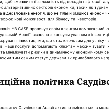
и, щоб зменшити її залежність від доходів нафтової галу
к альтернативних секторів економіки, таких як туризм
а відновлювана енергія, що не тільки зміцнює економіч
творює нові можливості для бізнесу та інвесторів.
мпанія YB CASE пропонує своїм клієнтам комплексний 
аудівській Аравії, включно з консультуванням з інвестиц
керуванні інвестиціями, що стає ключовим для успіху ч
в. Наші послуги допомагають клієнтам максимізувати ї
л та мінімізувати ризики в динамічному економічному с
іцнюючи тим самим статус держави як привабливого нап
иційна політика Саудів
розвитку Саудівської Аравії активно змінюється в меж