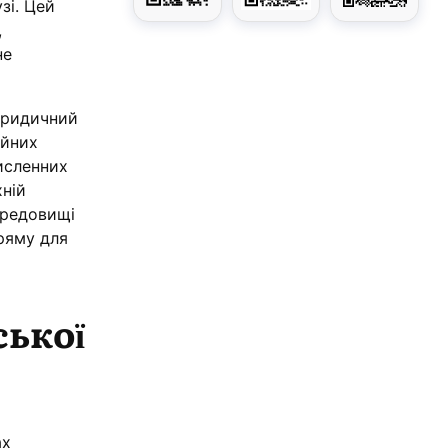
зі. Цей
,
не
юридичний
ійних
исленних
хній
ередовищі
ряму для
ської
ах