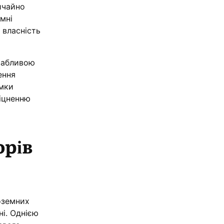
ичайно
мні
 власність
ивабливою
ення
имки
міцненню
орів
ноземних
ні. Однією