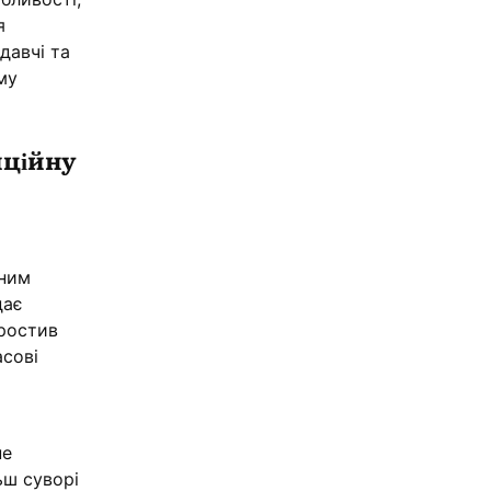
я
давчі та
му
иційну
м
нним
дає
простив
асові
не
ьш суворі