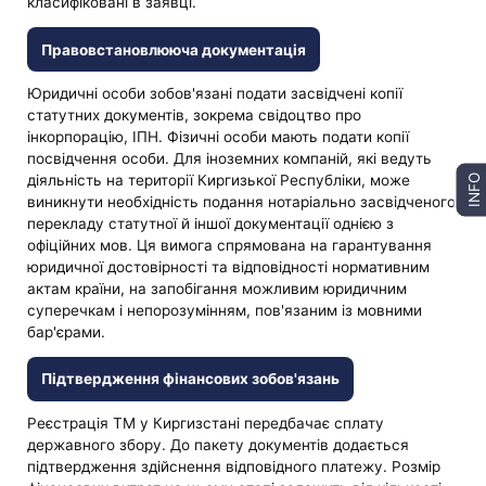
класифіковані в заявці.
Правовстановлююча документація
Юридичні особи зобов'язані подати засвідчені копії
статутних документів, зокрема свідоцтво про
інкорпорацію, ІПН. Фізичні особи мають подати копії
посвідчення особи. Для іноземних компаній, які ведуть
діяльність на території Киргизької Республіки, може
INFO
виникнути необхідність подання нотаріально засвідченого
перекладу статутної й іншої документації однією з
офіційних мов. Ця вимога спрямована на гарантування
юридичної достовірності та відповідності нормативним
актам країни, на запобігання можливим юридичним
суперечкам і непорозумінням, пов'язаним із мовними
бар'єрами.
Підтвердження фінансових зобов'язань
Реєстрація ТМ у Киргизстані передбачає сплату
державного збору. До пакету документів додається
підтвердження здійснення відповідного платежу. Розмір