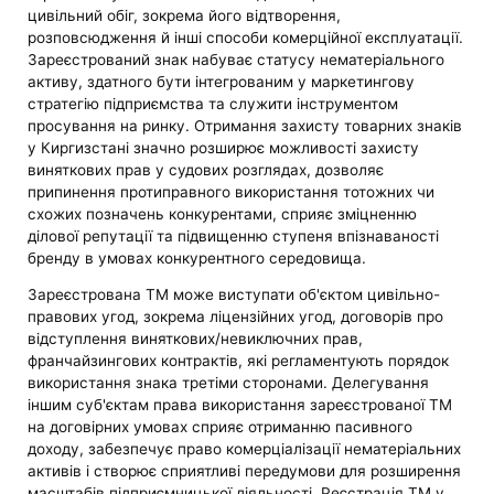
цивільний обіг, зокрема його відтворення,
розповсюдження й інші способи комерційної експлуатації.
Зареєстрований знак набуває статусу нематеріального
активу, здатного бути інтегрованим у маркетингову
стратегію підприємства та служити інструментом
просування на ринку. Отримання захисту товарних знаків
у Киргизстані значно розширює можливості захисту
виняткових прав у судових розглядах, дозволяє
припинення протиправного використання тотожних чи
схожих позначень конкурентами, сприяє зміцненню
ділової репутації та підвищенню ступеня впізнаваності
бренду в умовах конкурентного середовища.
Зареєстрована ТМ може виступати об'єктом цивільно-
правових угод, зокрема ліцензійних угод, договорів про
відступлення виняткових/невиключних прав,
франчайзингових контрактів, які регламентують порядок
використання знака третіми сторонами. Делегування
іншим суб'єктам права використання зареєстрованої ТМ
на договірних умовах сприяє отриманню пасивного
доходу, забезпечує право комерціалізації нематеріальних
активів і створює сприятливі передумови для розширення
масштабів підприємницької діяльності. Реєстрація ТМ у