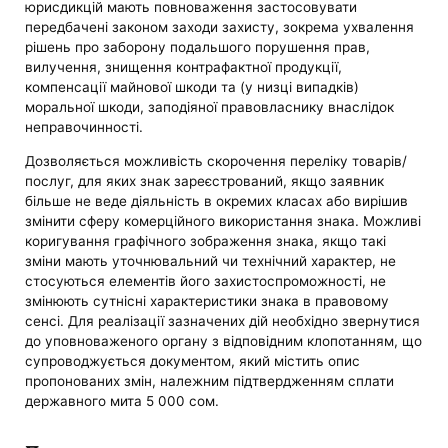
юрисдикцій мають повноваження застосовувати
передбачені законом заходи захисту, зокрема ухвалення
рішень про заборону подальшого порушення прав,
вилучення, знищення контрафактної продукції,
компенсації майнової шкоди та (у низці випадків)
моральної шкоди, заподіяної правовласнику внаслідок
неправочинності.
Дозволяється можливість скорочення переліку товарів/
послуг, для яких знак зареєстрований, якщо заявник
більше не веде діяльність в окремих класах або вирішив
змінити сферу комерційного використання знака. Можливі
коригування графічного зображення знака, якщо такі
зміни мають уточнювальний чи технічний характер, не
стосуються елементів його захистоспроможності, не
змінюють сутнісні характеристики знака в правовому
сенсі. Для реалізації зазначених дій необхідно звернутися
до уповноваженого органу з відповідним клопотанням, що
супроводжується документом, який містить опис
пропонованих змін, належним підтвердженням сплати
державного мита 5 000 сом.