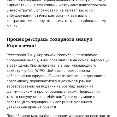
Киргизстані – це ефективний інструмент довгострокової
бізнес-стратегії, спрямованої на капіталізацію ІВ і
вибудовування стійких контрактних зв'язків із
контрагентами на внутрішньому та транснаціональному
рівнях.
Процес реєстрації товарного знаку в
Киргизстані
Реєстрація ТМ у Киргизькій Республіці передбачає
попередній аналіз, який проводиться на основі інформації
з бази даних Киргизпатента, а в разі міжнародного
захисту – у базі WIPO. Цей етап спрямовано на
забезпечення юридичної чистоти заявки, що дозволить
претенденту переконатися у відсутності раніше
зареєстрованих чи поданих на розгляд заявок на
ідентичні/схожі з пропонованим знаком. Проведення
такого пошуку сприяє мінімізації ризику відмови в
реєстрації та підвищення ймовірності успішного
узаконення прав на об'єкт ІВ.
Передбачено можливість заповнити заявку на реєстрацію