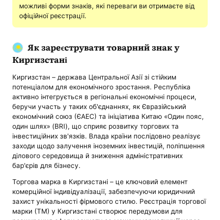
можливі форми знаків, які переваги ви отримаєте від
офіційної реєстрації.
Як зареєструвати товарний знак у
Киргизстані
Киргизстан – держава Центральної Азії зі стійким
потенціалом для економічного зростання. Республіка
активно інтегрується в регіональні економічні процеси,
беручи участь у таких об'єднаннях, як Євразійський
економічний союз (ЄАЕС) та ініціатива Китаю «Один пояс,
один шлях» (BRI), що сприяє розвитку торгових та
інвестиційних зв'язків. Влада країни послідовно реалізує
заходи щодо залучення іноземних інвестицій, поліпшення
ділового середовища й зниження адміністративних
бар'єрів для бізнесу.
Торгова марка в Киргизстані – це ключовий елемент
комерційної індивідуалізації, забезпечуючи юридичний
захист унікальності фірмового стилю. Реєстрація торгової
марки (ТМ) у Киргизстані створює передумови для