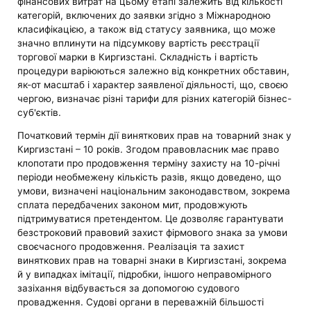
фінансових витрат на цьому етапі залежить від кількості
категорій, включених до заявки згідно з Міжнародною
класифікацією, а також від статусу заявника, що може
значно вплинути на підсумкову вартість реєстрації
торгової марки в Киргизстані. Складність і вартість
процедури варіюються залежно від конкретних обставин,
як-от масштаб і характер заявленої діяльності, що, своєю
чергою, визначає різні тарифи для різних категорій бізнес-
суб'єктів.
Початковий термін дії виняткових прав на товарний знак у
Киргизстані – 10 років. Згодом правовласник має право
клопотати про продовження терміну захисту на 10-річні
періоди необмежену кількість разів, якщо доведено, що
умови, визначені національним законодавством, зокрема
сплата передбачених законом мит, продовжують
підтримуватися претендентом. Це дозволяє гарантувати
безстроковий правовий захист фірмового знака за умови
своєчасного продовження. Реалізація та захист
виняткових прав на товарні знаки в Киргизстані, зокрема
й у випадках імітації, підробки, іншого неправомірного
зазіхання відбувається за допомогою судового
провадження. Судові органи в переважній більшості