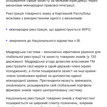
розширення сфери захисту за межами юрисдикції через
механізми міжнародної правової інтеграції.
Реєстрація товарного знаку в Киргизькій Республіці
можлива з використанням одного з механізмів:
міжнародна реєстрація, що адмініструється WIPO;
звернення до Національного відомства з ІВ.
Мадридська система – економічно ефективне рішення для
глобальної реєстрації та захисту товарних знаків (у 130
державах). Мадридська угода дозволяє власникам ТМ
реєструвати свої марки в одній державі-члені (країні
походження), а потім поширювати захист на інші країни-
члени (номіновані країни) за допомогою єдиної
міжнародної заявки. Претенденти можуть змінювати,
оновлювати, розширювати свій глобальний портфель
фірмових знаків через централізовану систему.
Національна реєстрація товарних знаків у Киргизстані
поширюється на широкий спектр позначень, зокрема