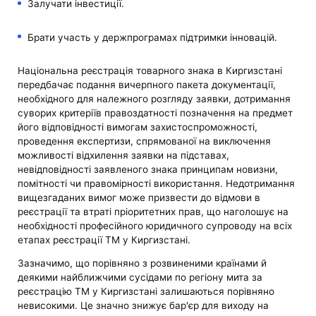
Залучати інвестиції.
Брати участь у держпрограмах підтримки інновацій.
Національна реєстрація товарного знака в Киргизстані
передбачає подання вичерпного пакета документації,
необхідного для належного розгляду заявки, дотримання
суворих критеріїв правоздатності позначення на предмет
його відповідності вимогам захистоспроможності,
проведення експертизи, спрямованої на виключення
можливості відхилення заявки на підставах,
невідповідності заявленого знака принципам новизни,
помітності чи правомірності використання. Недотримання
вищезгаданих вимог може призвести до відмови в
реєстрації та втраті пріоритетних прав, що наголошує на
необхідності професійного юридичного супроводу на всіх
етапах реєстрації ТМ у Киргизстані.
Зазначимо, що порівняно з розвиненими країнами й
деякими найближчими сусідами по регіону мита за
реєстрацію ТМ у Киргизстані залишаються порівняно
невисокими. Це значно знижує бар'єр для виходу на