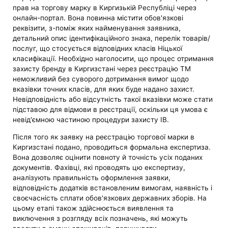
прав на торгову марку в Киргизькій Республіці через
онлайн-портал. Вона повинна містити обов'язкові
реквізити, з-поміж яких найменування заявника,
детальний опис ідентифікаційного знака, перелік товарів/
послуг, що стосується відповідних класів Ніцької
класифікації. Необхідно наголосити, що процес отримання
захисту бренду в Киргизстані через реєстрацію ТМ
неможливий без суворого дотримання вимог щодо
вказівки точних класів, для яких буде надано захист.
Невідповідність або відсутність такої вказівки може стати
підставою для відмови в реєстрації, оскільки ця умова є
невід'ємною частиною процедури захисту ІВ.
Після того як заявку на реєстрацію торгової марки в
Киргизстані подано, проводиться формальна експертиза.
Вона дозволяє оцінити повноту й точність усіх поданих
документів. Фахівці, які проводять цю експертизу,
аналізують правильність оформлення заявки,
відповідність додатків встановленим вимогам, наявність і
своєчасність сплати обов'язкових державних зборів. На
цьому етапі також здійснюється виявлення та
виключення з розгляду всіх позначень, які можуть