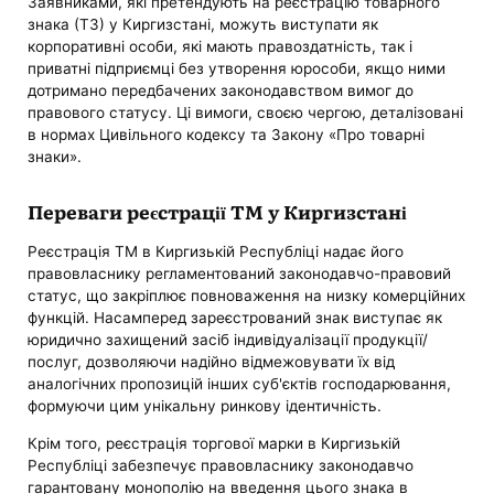
Заявниками, які претендують на реєстрацію товарного
знака (ТЗ) у Киргизстані, можуть виступати як
корпоративні особи, які мають правоздатність, так і
приватні підприємці без утворення юрособи, якщо ними
дотримано передбачених законодавством вимог до
правового статусу. Ці вимоги, своєю чергою, деталізовані
в нормах Цивільного кодексу та Закону «Про товарні
знаки».
Переваги реєстрації ТМ у Киргизстані
Реєстрація ТМ в Киргизькій Республіці надає його
правовласнику регламентований законодавчо-правовий
статус, що закріплює повноваження на низку комерційних
функцій. Насамперед зареєстрований знак виступає як
юридично захищений засіб індивідуалізації продукції/
послуг, дозволяючи надійно відмежовувати їх від
аналогічних пропозицій інших суб'єктів господарювання,
формуючи цим унікальну ринкову ідентичність.
Крім того, реєстрація торгової марки в Киргизькій
Республіці забезпечує правовласнику законодавчо
гарантовану монополію на введення цього знака в