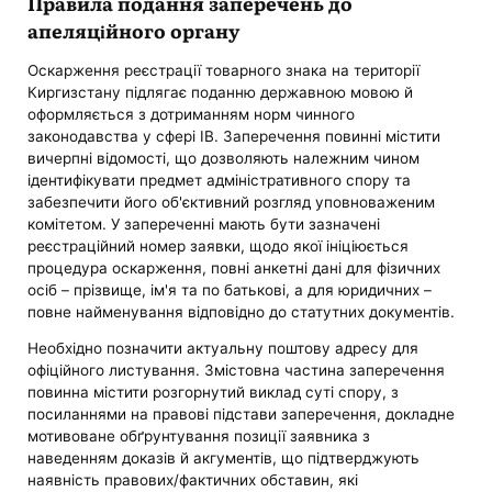
Правила подання заперечень до
апеляційного органу
Оскарження реєстрації товарного знака на території
Киргизстану підлягає поданню державною мовою й
оформляється з дотриманням норм чинного
законодавства у сфері ІВ. Заперечення повинні містити
вичерпні відомості, що дозволяють належним чином
ідентифікувати предмет адміністративного спору та
забезпечити його об'єктивний розгляд уповноваженим
комітетом. У запереченні мають бути зазначені
реєстраційний номер заявки, щодо якої ініціюється
процедура оскарження, повні анкетні дані для фізичних
осіб – прізвище, ім'я та по батькові, а для юридичних –
повне найменування відповідно до статутних документів.
Необхідно позначити актуальну поштову адресу для
офіційного листування. Змістовна частина заперечення
повинна містити розгорнутий виклад суті спору, з
посиланнями на правові підстави заперечення, докладне
мотивоване обґрунтування позиції заявника з
наведенням доказів й акгументів, що підтверджують
наявність правових/фактичних обставин, які