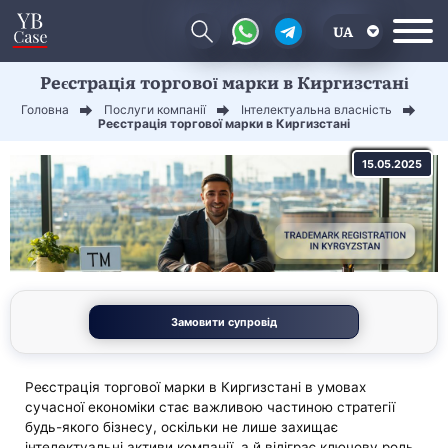
UA
Реєстрація торгової марки в Киргизстані
EN
Головна
Послуги компанії
Інтелектуальна власність
CN
Реєстрація торгової марки в Киргизстані
15.05.2025
Замовити супровід
Реєстрація торгової марки в Киргизстані в умовах
сучасної економіки стає важливою частиною стратегії
будь-якого бізнесу, оскільки не лише захищає
інтелектуальні активи компанії, а й відіграє ключову роль