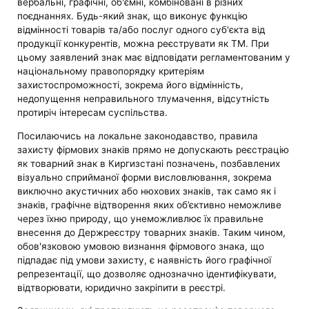
вербальні, графічні, об'ємні, комбіновані в різних
поєднаннях. Будь-який знак, що виконує функцію
відмінності товарів та/або послуг одного суб'єкта від
продукції конкурентів, можна реєструвати як ТМ. При
цьому заявлений знак має відповідати регламентованим у
національному правопорядку критеріям
захистоспроможності, зокрема його відмінність,
недопущення неправильного тлумачення, відсутність
протиріч інтересам суспільства.
Посилаючись на локальне законодавство, правила
захисту фірмових знаків прямо не допускають реєстрацію
як товарний знак в Киргизстані позначень, позбавлених
візуально сприйманої форми висловлювання, зокрема
виключно акустичних або нюхових знаків, так само як і
знаків, графічне відтворення яких об’єктивно неможливе
через їхню природу, що унеможливлює їх правильне
внесення до Держреєстру товарних знаків. Таким чином,
обов'язковою умовою визнання фірмового знака, що
підпадає під умови захисту, є наявність його графічної
репрезентації, що дозволяє однозначно ідентифікувати,
відтворювати, юридично закріпити в реєстрі.