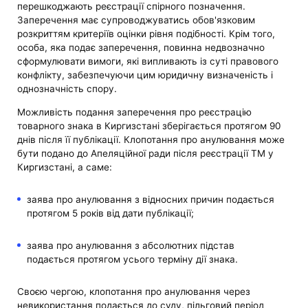
перешкоджають реєстрації спірного позначення.
Заперечення має супроводжуватись обов'язковим
розкриттям критеріїв оцінки рівня подібності. Крім того,
особа, яка подає заперечення, повинна недвозначно
сформулювати вимоги, які випливають із суті правового
конфлікту, забезпечуючи цим юридичну визначеність і
однозначність спору.
Можливість подання заперечення про реєстрацію
товарного знака в Киргизстані зберігається протягом 90
днів після її публікації. Клопотання про анулювання може
бути подано до Апеляційної ради після реєстрації ТМ у
Киргизстані, а саме:
заява про анулювання з відносних причин подається
протягом 5 років від дати публікації;
заява про анулювання з абсолютних підстав
подається протягом усього терміну дії знака.
Своєю чергою, клопотання про анулювання через
невикористання подається до суду, пільговий період