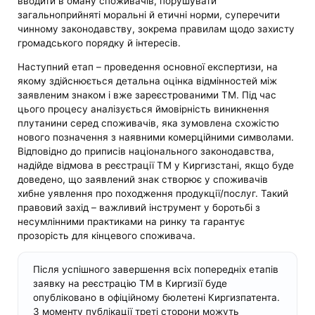
вводити в оману споживачів, порушувати
загальноприйняті моральні й етичні норми, суперечити
чинному законодавству, зокрема правилам щодо захисту
громадського порядку й інтересів.
Наступний етап – проведення основної експертизи, на
якому здійснюється детальна оцінка відмінностей між
заявленим знаком і вже зареєстрованими ТМ. Під час
цього процесу аналізується ймовірність виникнення
плутанини серед споживачів, яка зумовлена схожістю
нового позначення з наявними комерційними символами.
Відповідно до приписів національного законодавства,
надійде відмова в реєстрації ТМ у Киргизстані, якщо буде
доведено, що заявлений знак створює у споживачів
хибне уявлення про походження продукції/послуг. Такий
правовий захід – важливий інструмент у боротьбі з
несумлінними практиками на ринку та гарантує
прозорість для кінцевого споживача.
Після успішного завершення всіх попередніх етапів
заявку на реєстрацію ТМ в Киргизії буде
опубліковано в офіційному бюлетені Киргизпатента.
З моменту публікації треті сторони можуть