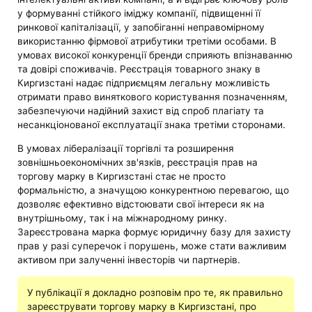
у формуванні стійкого іміджу компанії, підвищенні її
ринкової капіталізації, у запобіганні неправомірному
використанню фірмової атрибутики третіми особами. В
умовах високої конкуренції бренди сприяють впізнаванню
та довірі споживачів. Реєстрація товарного знаку в
Киргизстані надає підприємцям легальну можливість
отримати право виняткового користування позначенням,
забезпечуючи надійний захист від спроб плагіату та
несанкціонованої експлуатації знака третіми сторонами.
В умовах лібералізації торгівлі та розширення
зовнішньоекономічних зв'язків, реєстрація прав на
торгову марку в Киргизстані стає не просто
формальністю, а значущою конкурентною перевагою, що
дозволяє ефективно відстоювати свої інтереси як на
внутрішньому, так і на міжнародному ринку.
Зареєстрована марка формує юридичну базу для захисту
прав у разі суперечок і порушень, може стати важливим
активом при залученні інвесторів чи партнерів.
У публікації я докладно розповім про те, як правильно
зареєструвати торгову марку в Киргизстані, про