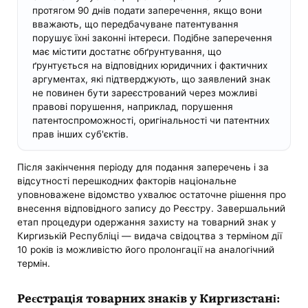
протягом 90 днів подати заперечення, якщо вони
вважають, що передбачуване патентування
порушує їхні законні інтереси. Подібне заперечення
має містити достатнє обґрунтування, що
ґрунтується на відповідних юридичних і фактичних
аргументах, які підтверджують, що заявлений знак
не повинен бути зареєстрований через можливі
правові порушення, наприклад, порушення
патентоспроможності, оригінальності чи патентних
прав інших суб'єктів.
Після закінчення періоду для подання заперечень і за
відсутності перешкодних факторів національне
уповноважене відомство ухвалює остаточне рішення про
внесення відповідного запису до Реєстру. Завершальний
етап процедури одержання захисту на товарний знак у
Киргизькій Республіці — видача свідоцтва з терміном дії
10 років із можливістю його пролонгації на аналогічний
термін.
Реєстрація товарних знаків у Киргизстані: