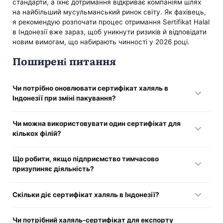
стандарти, а їхнє дотримання відкриває компаніям шлях
на найбільший мусульманський ринок світу. Як фахівець,
я рекомендую розпочати процес отримання Sertifikat Halal
в Індонезії вже зараз, щоб уникнути ризиків й відповідати
новим вимогам, що набирають чинності у 2026 році.
Поширені питання
Чи потрібно оновлювати сертифікат халяль в
Індонезії при зміні пакування?
Так, якщо змінюється матеріал упаковки або дизайн, що
Чи можна використовувати один сертифікат для
може вплинути на сприйняття статусу халяль, необхідно
кількох філій?
повідомити BPJPH та внести зміни до реєстру.
Ні, кожен виробничий об'єкт чи ресторан проходить
Що робити, якщо підприємство тимчасово
окремий халяль-аудит в Індонезії, оскільки умови
призупиняє діяльність?
зберігання та приготування можуть відрізнятися.
Необхідно повідомити про це BPJPH, щоб під час
Скільки діє сертифікат халяль в Індонезії?
відновлення роботи підтвердити актуальність даних та, за
необхідності, пройти повторний аудит.
Він безстроковий, доки не змінюються інгредієнти чи
Чи потрібний халяль-сертифікат для експорту
технологія виробництва.