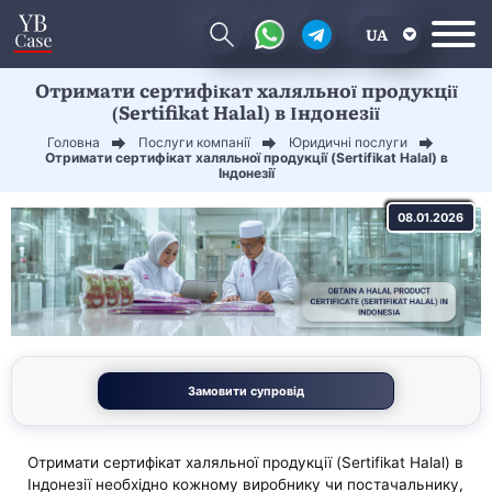
UA
Отримати сертифікат халяльної продукції
EN
(Sertifikat Halal) в Індонезії
CN
Головна
Послуги компанії
Юридичні послуги
Отримати сертифікат халяльної продукції (Sertifikat Halal) в
Індонезії
08.01.2026
Замовити супровід
Отримати сертифікат халяльної продукції (Sertifikat Halal) в
Індонезії необхідно кожному виробнику чи постачальнику,