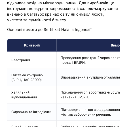
відкриває вихід на міжнародні ринки. Для виробників це
інструмент конкурентоспроможності: халяль-маркування
визнано в багатьох країнах світу як символ якості,
чистоти та сумлінності бізнесу.
Основні вимоги до Sertifikat Halal в Індонезії
Критерій
Вимога
Проведення реєстрації через електрон
Реєстрація
порталі BPJPH.
Система контролю
Впровадження внутрішньої халяльної с
(SJPH/HAS 23000)
Халяльний
Призначення співробітника-мусульмани
відповідальний
навчання BPJPH.
Підтвердження, що склад дозволено іс
Сировина та інгредієнти
містить заборонених речовин.
Виробництво та
Забезпечення роздільного використанн