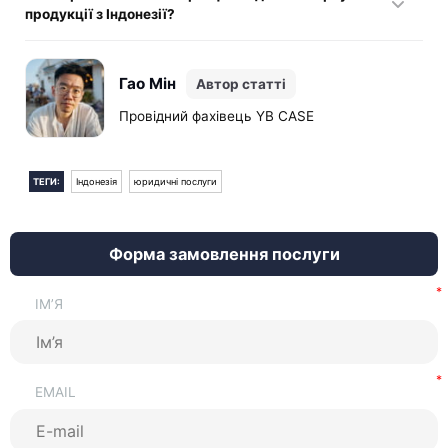
продукції з Індонезії?
Так, без нього експорт до країн із мусульманським
ринком неможливий.
Гао Мін
Автор статті
Провідний фахівець YB CASE
ТЕГИ:
Індонезія
юридичні послуги
Форма замовлення послуги
ІМ’Я
EMAIL