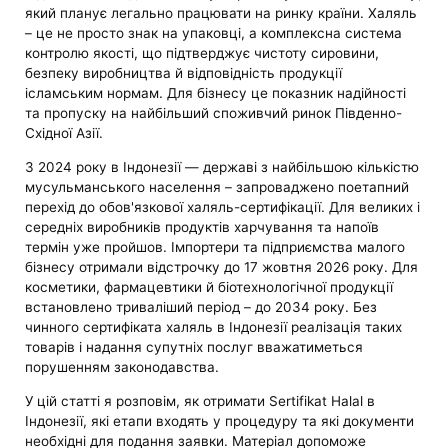
який планує легально працювати на ринку країни. Халяль
– це не просто знак на упаковці, а комплексна система
контролю якості, що підтверджує чистоту сировини,
безпеку виробництва й відповідність продукції
ісламським нормам. Для бізнесу це показник надійності
та пропуску на найбільший споживчий ринок Південно-
Східної Азії.
З 2024 року в Індонезії — державі з найбільшою кількістю
мусульманського населення – запроваджено поетапний
перехід до обов'язкової халяль-сертифікації. Для великих і
середніх виробників продуктів харчування та напоїв
термін уже пройшов. Імпортери та підприємства малого
бізнесу отримали відстрочку до 17 жовтня 2026 року. Для
косметики, фармацевтики й біотехнологічної продукції
встановлено триваліший період – до 2034 року. Без
чинного сертифіката халяль в Індонезії реалізація таких
товарів і надання супутніх послуг вважатиметься
порушенням законодавства.
У цій статті я розповім, як отримати Sertifikat Halal в
Індонезії, які етапи входять у процедуру та які документи
необхідні для подання заявки. Матеріал допоможе