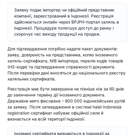
Заявку подає імпортер чи офіційний представник
компанії, зареєстрований в Індонезії. Реєстрація
здійснюється онлайн через BPJPH-портал халяль в
Індонезії. Процедура полегшує доступ до ринку і
скорочує час виходу продукції на продаж.
Для підтвердження потрібно надати пакет документів:
заяву, довіреність на представника, копію іноземного
халяль-сертифіката, NIB імпортера, перелік кодів товарів
(HS-коди) та підтвердження справжності документа.
Після перевірки дані вносяться до національного реєстру
халяльних сертифікатів.
Реєстрація має бути завершена не пізніше ніж за 60 днів
до закінчення терміну дії іноземного документа.
Державне мито фіксоване – 800 000 індонезійських рупій
за заявку. Після затвердження в системі halal Indonesia
registration сертифікат набуває офіційної сили й
визнається на всій території Індонезії.
Іноземні сертифікати визнаються в Індонезії за