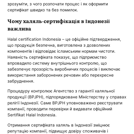
зрозуміти, з чого розпочати процес і як оформити
сертифікат швидко та без помилок.
Чому халяль-сертифікація в Індонезії
важлива
Halal certification Indonesia – це офіційне підтвердження,
що продукція безпечна, виготовлена ​​з дозволених
компонентів і відповідає ісламським нормам чистоти.
Наявність сертифіката показує, що підприємство
впровадило систему внутрішнього контролю, що
забезпечує прозорість виробничих процесів і виключає
використання заборонених речовин або перехресне
забруднення.
Процедуру контролює Агентство з гарантії халяльної
продукції (BPJPH), підпорядковане Міністерству у справах
релігії Індонезії. Саме BPJPH уповноважено реєструвати
компанії, проводити перевірки й видавати офіційний
Sertifikat Halal Indonesia.
Отримання сертифіката халяль в Індонезії зміцнює
репутацію компанії, підвищує довіру споживачів і