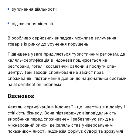
зупинення діяльності;
відкликання ліцензії.
В особливо серйозних випадках можливе вилучення
товарів із ринку до усунення порушень.
Підвищена увага приділяється туристичним регіонам, де
халяль-сертифікація в Індонезії поширюється на
ресторани, готелі, косметичні салони й послуги спа-
центру. Такі заходи спрямовані на захист прав
споживачів і підтримання довіри до національної системи
halal certification Indonesia.
Висновок
Халяль-сертифікація в Індонезії – це інвестиція в довіру і
стійкість бізнесу. Вона підтверджує відповідальність
виробника перед споживачем і забезпечує вихід на
міжнародний ринок, де халяль став універсальним
показником якості. Індонезія формує суворі та зрозумілі