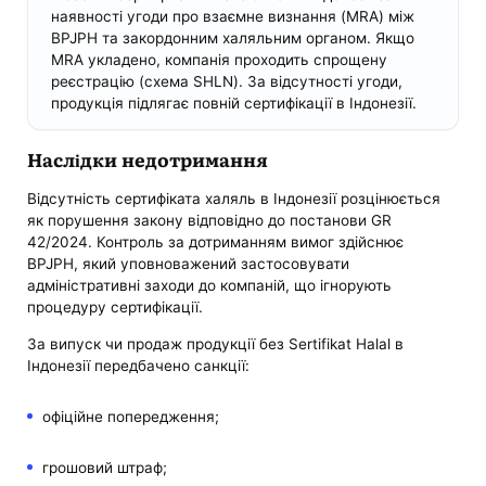
наявності угоди про взаємне визнання (MRA) між
BPJPH та закордонним халяльним органом. Якщо
MRA укладено, компанія проходить спрощену
реєстрацію (схема SHLN). За відсутності угоди,
продукція підлягає повній сертифікації в Індонезії.
Наслідки недотримання
Відсутність сертифіката халяль в Індонезії розцінюється
як порушення закону відповідно до постанови GR
42/2024. Контроль за дотриманням вимог здійснює
BPJPH, який уповноважений застосовувати
адміністративні заходи до компаній, що ігнорують
процедуру сертифікації.
За випуск чи продаж продукції без Sertifikat Halal в
Індонезії передбачено санкції:
офіційне попередження;
грошовий штраф;