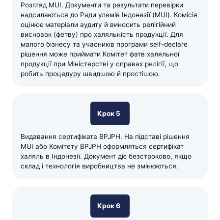
Розгляд MUI. Документи та результати перевірки
надсилаються до Ради улемів Індонезії (MUI). Комісія
оцінює матеріали аудиту й виносить релігійний
висновок (фетву) про халяльність продукції. Для
малого бізнесу та учасників програми self-declare
рішення може приймати Комітет фатв халяльної
продукції при Міністерстві у справах релігії, що
робить процедуру швидшою й простішою.
Крок 5
Видавання сертифіката BPJPH. На підставі рішення
MUI або Комітету BPJPH оформляться сертифікат
халяль в Індонезії. Документ діє безстроково, якщо
склад і технологія виробництва не змінюються.
Крок 6