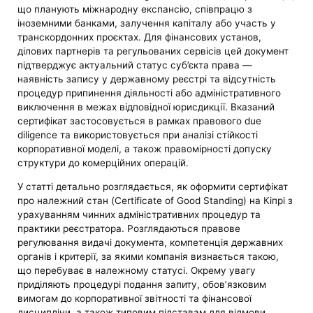
що планують міжнародну експансію, співпрацю з
іноземними банками, залучення капіталу або участь у
транскордонних проєктах. Для фінансових установ,
ділових партнерів та регульованих сервісів цей документ
підтверджує актуальний статус суб’єкта права —
наявність запису у державному реєстрі та відсутність
процедур припинення діяльності або адміністративного
виключення в межах відповідної юрисдикції. Вказаний
сертифікат застосовується в рамках правового due
diligence та використовується при аналізі стійкості
корпоративної моделі, а також правомірності допуску
структури до комерційних операцій.
У статті детально розглядається, як оформити сертифікат
про належний стан (Certificate of Good Standing) на Кіпрі з
урахуванням чинних адміністративних процедур та
практики реєстратора. Розглядаються правове
регулювання видачі документа, компетенція державних
органів і критерії, за якими компанія визнається такою,
що перебуває в належному статусі. Окрему увагу
приділяють процедурі подання запиту, обов’язковим
вимогам до корпоративної звітності та фінансової
дисципліни, а також типовим підставам для відмови.