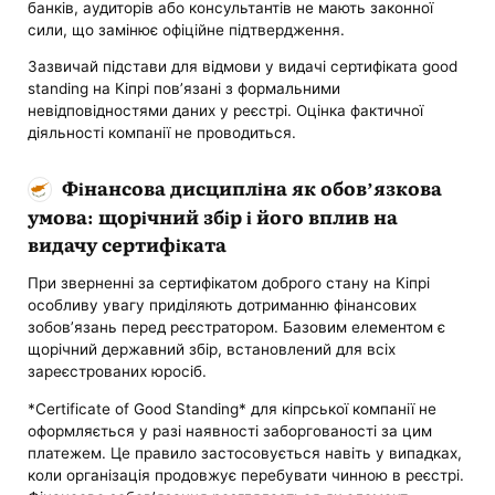
банків, аудиторів або консультантів не мають законної
сили, що замінює офіційне підтвердження.
Зазвичай підстави для відмови у видачі сертифіката good
standing на Кіпрі пов’язані з формальними
невідповідностями даних у реєстрі. Оцінка фактичної
діяльності компанії не проводиться.
Фінансова дисципліна як обов’язкова
умова: щорічний збір і його вплив на
видачу сертифіката
При зверненні за сертифікатом доброго стану на Кіпрі
особливу увагу приділяють дотриманню фінансових
зобов’язань перед реєстратором. Базовим елементом є
щорічний державний збір, встановлений для всіх
зареєстрованих юросіб.
*Certificate of Good Standing* для кіпрської компанії не
оформляється у разі наявності заборгованості за цим
платежем. Це правило застосовується навіть у випадках,
коли організація продовжує перебувати чинною в реєстрі.