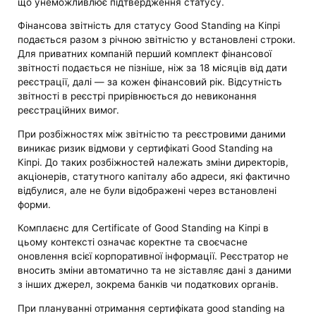
що унеможливлює підтвердження статусу.
Фінансова звітність для статусу Good Standing на Кіпрі
подається разом з річною звітністю у встановлені строки.
Для приватних компаній перший комплект фінансової
звітності подається не пізніше, ніж за 18 місяців від дати
реєстрації, далі — за кожен фінансовий рік. Відсутність
звітності в реєстрі прирівнюється до невиконання
реєстраційних вимог.
При розбіжностях між звітністю та реєстровими даними
виникає ризик відмови у сертифікаті Good Standing на
Кіпрі. До таких розбіжностей належать зміни директорів,
акціонерів, статутного капіталу або адреси, які фактично
відбулися, але не були відображені через встановлені
форми.
Комплаєнс для Certificate of Good Standing на Кіпрі в
цьому контексті означає коректне та своєчасне
оновлення всієї корпоративної інформації. Реєстратор не
вносить зміни автоматично та не зіставляє дані з даними
з інших джерел, зокрема банків чи податкових органів.
При плануванні отримання сертифіката good standing на