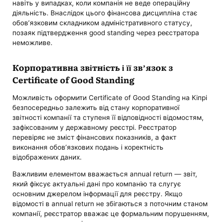
навіть у випадках, коли компанія не веде операційну
діяльність. Внаслідок цього фінансова дисципліна стає
обов’язковим складником адміністративного статусу,
позаяк підтвердження good standing через реєстратора
неможливе.
Корпоративна звітність і її зв’язок з
Certificate of Good Standing
Можливість оформити Certificate of Good Standing на Кіпрі
безпосередньо залежить від стану корпоративної
звітності компанії та ступеня її відповідності відомостям,
зафіксованим у державному реєстрі. Реєстратор
перевіряє не зміст фінансових показників, а факт
виконання обов’язкових подань і коректність
відображених даних.
Важливим елементом вважається annual return — звіт,
який фіксує актуальні дані про компанію та слугує
основним джерелом інформації для реєстру. Якщо
відомості в annual return не збігаються з поточним станом
компанії, реєстратор вважає це формальним порушенням,