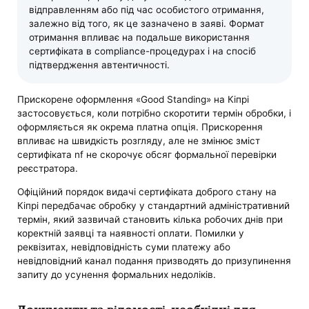
відправленням або під час особистого отримання,
залежно від того, як це зазначено в заяві. Формат
отримання впливає на подальше використання
сертифіката в compliance-процедурах і на спосіб
підтвердження автентичності.
Прискорене оформлення «Good Standing» на Кіпрі
застосовується, коли потрібно скоротити термін обробки, і
оформляється як окрема платна опція. Прискорення
впливає на швидкість розгляду, але не змінює зміст
сертифіката nf не скорочує обсяг формальної перевірки
реєстратора.
Офіційний порядок видачі сертифіката доброго стану на
Кіпрі передбачає обробку у стандартний адміністративний
термін, який зазвичай становить кілька робочих днів при
коректній заявці та наявності оплати. Помилки у
реквізитах, невідповідність суми платежу або
невідповідний канал подання призводять до призупинення
запиту до усунення формальних недоліків.
Документи та відомості, необхідні для