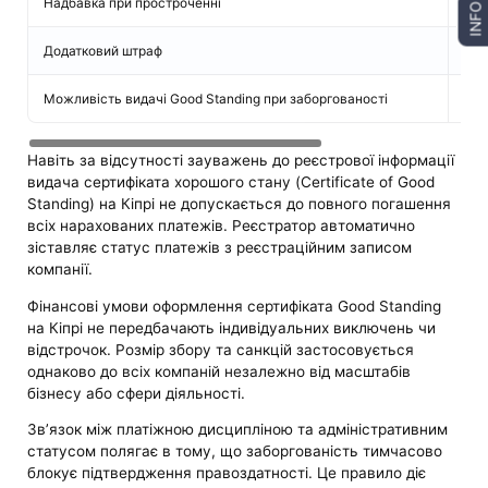
Надбавка при простроченні
10%
INFO
Додатковий штраф
30%
Можливість видачі Good Standing при заборгованості
Від
Навіть за відсутності зауважень до реєстрової інформації
видача сертифіката хорошого стану (Certificate of Good
Standing) на Кіпрі не допускається до повного погашення
всіх нарахованих платежів. Реєстратор автоматично
зіставляє статус платежів з реєстраційним записом
компанії.
Фінансові умови оформлення сертифіката Good Standing
на Кіпрі не передбачають індивідуальних виключень чи
відстрочок. Розмір збору та санкцій застосовується
однаково до всіх компаній незалежно від масштабів
бізнесу або сфери діяльності.
Зв’язок між платіжною дисципліною та адміністративним
статусом полягає в тому, що заборгованість тимчасово
блокує підтвердження правоздатності. Це правило діє