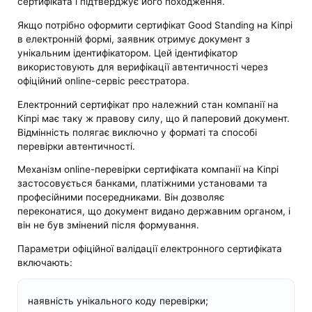
сертифіката і підтверджує його походження.
Якщо потрібно оформити сертифікат Good Standing на Кіпрі
в електронній формі, заявник отримує документ з
унікальним ідентифікатором. Цей ідентифікатор
використовують для верифікації автентичності через
офіційний online-сервіс реєстратора.
Електронний сертифікат про належний стан компанії на
Кіпрі має таку ж правову силу, що й паперовий документ.
Відмінність полягає виключно у форматі та способі
перевірки автентичності.
Механізм online-перевірки сертифіката компанії на Кіпрі
застосовується банками, платіжними установами та
професійними посередниками. Він дозволяє
переконатися, що документ видано державним органом, і
він не був змінений після формування.
Параметри офіційної валідації електронного сертифіката
включають:
наявність унікального коду перевірки;