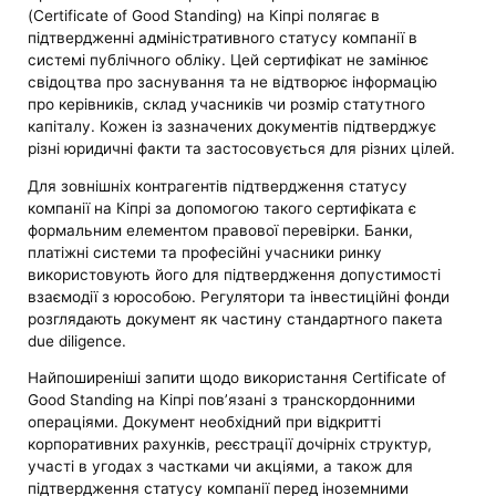
(Certificate of Good Standing) на Кіпрі полягає в
підтвердженні адміністративного статусу компанії в
системі публічного обліку. Цей сертифікат не замінює
свідоцтва про заснування та не відтворює інформацію
про керівників, склад учасників чи розмір статутного
капіталу. Кожен із зазначених документів підтверджує
різні юридичні факти та застосовується для різних цілей.
Для зовнішніх контрагентів підтвердження статусу
компанії на Кіпрі за допомогою такого сертифіката є
формальним елементом правової перевірки. Банки,
платіжні системи та професійні учасники ринку
використовують його для підтвердження допустимості
взаємодії з юрособою. Регулятори та інвестиційні фонди
розглядають документ як частину стандартного пакета
due diligence.
Найпоширеніші запити щодо використання Certificate of
Good Standing на Кіпрі пов’язані з транскордонними
операціями. Документ необхідний при відкритті
корпоративних рахунків, реєстрації дочірніх структур,
участі в угодах з частками чи акціями, а також для
підтвердження статусу компанії перед іноземними