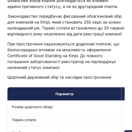
Фінансове зобов’язання розглядається як елемент
адміністративного статусу, а не як другорядний платіж.
Законодавство передбачає фіксований обов’язковий збір
для компаній на Кіпрі, який становить 350 євро за кожен
календарний рік. Термін сплати встановлено до 30 червня
відповідного року незалежно від дати реєстрації компанії.
При простроченні нараховуються додаткові платежі, що
безпосередньо впливає на можливість оформлення
Certificate of Good Standing на Кіпрі. До повного
погашення заборгованості реєстратор не підтверджує
належний статус компанії.
Щорічний державний збір та наслідки прострочення
Параметр
Розмір щорічного збору
350
Термін сплати
До 