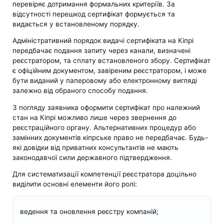
перевіряє дотримання формальних критеріїв. За
відсутності перешкод сертифікат формується та
видається у встановленому порядку.
Адміністративний порядок видачі сертифіката на Кіпрі
передбачає подання запиту через канали, визначені
реєстратором, та сплату встановленого збору. Сертифікат
є офіційним документом, завіреним реєстратором, і може
бути виданий у паперовому або електронному вигляді
залежно від обраного способу подання.
З погляду заявника оформити сертифікат про належний
стан на Кіпрі можливо лише через звернення до
реєстраційного органу. Альтернативних процедур або
замінних документів кіпрське право не передбачає. Будь-
які довідки від приватних консультантів не мають
законодавчої сили державного підтвердження.
Для систематизації компетенції реєстратора доцільно
виділити основні елементи його ролі:
ведення та оновлення реєстру компаній;