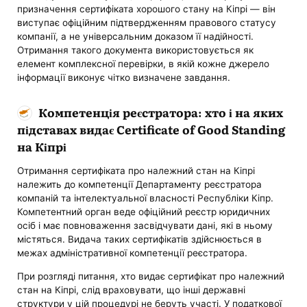
призначення сертифіката хорошого стану на Кіпрі — він
виступає офіційним підтвердженням правового статусу
компанії, а не універсальним доказом її надійності.
Отримання такого документа використовується як
елемент комплексної перевірки, в якій кожне джерело
інформації виконує чітко визначене завдання.
Компетенція реєстратора: хто і на яких
підставах видає Certificate of Good Standing
на Кіпрі
Отримання сертифіката про належний стан на Кіпрі
належить до компетенції Департаменту реєстратора
компаній та інтелектуальної власності Республіки Кіпр.
Компетентний орган веде офіційний реєстр юридичних
осіб і має повноваження засвідчувати дані, які в ньому
містяться. Видача таких сертифікатів здійснюється в
межах адміністративної компетенції реєстратора.
При розгляді питання, хто видає сертифікат про належний
стан на Кіпрі, слід враховувати, що інші державні
структури у цій процедурі не беруть участі. У податкової