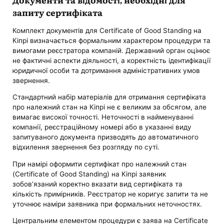
запиту сертифіката
Комплект документів для Certificate of Good Standing на
Кіпрі визначається формальним характером процедури та
вимогами реєстратора компаній. Державний орган оцінює
не фактичні аспекти діяльності, а коректність ідентифікації
юридичної особи та дотримання адміністративних умов
звернення.
Стандартний набір матеріалів для отримання сертифіката
про належний стан на Кіпрі не є великим за обсягом, але
вимагає високої точності. Неточності в найменуванні
компанії, реєстраційному номері або в указанні виду
запитуваного документа призводять до автоматичного
відхилення звернення без розгляду по суті.
При намірі оформити сертифікат про належний стан
(Certificate of Good Standing) на Кіпрі заявник
зобов’язаний коректно вказати вид сертифіката та
кількість примірників. Реєстратор не коригує запити та не
уточнює наміри заявника при формальних неточностях.
Центральним елементом процедури є заява на Certificate