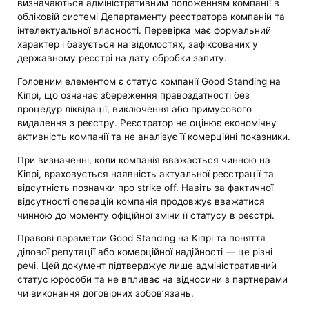
визначаються адміністративним положенням компанії в
обліковій системі Департаменту реєстратора компаній та
інтелектуальної власності. Перевірка має формальний
характер і базується на відомостях, зафіксованих у
державному реєстрі на дату обробки запиту.
Головним елементом є статус компанії Good Standing на
Кіпрі, що означає збереження правоздатності без
процедур ліквідації, виключення або примусового
видалення з реєстру. Реєстратор не оцінює економічну
активність компанії та не аналізує її комерційні показники.
При визначенні, коли компанія вважається чинною на
Кіпрі, враховується наявність актуальної реєстрації та
відсутність позначки про strike off. Навіть за фактичної
відсутності операцій компанія продовжує вважатися
чинною до моменту офіційної зміни її статусу в реєстрі.
Правові параметри Good Standing на Кіпрі та поняття
ділової репутації або комерційної надійності — це різні
речі. Цей документ підтверджує лише адміністративний
статус юрособи та не впливає на відносини з партнерами
чи виконання договірних зобов’язань.