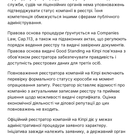
служби, судів чи ліцензійних органів нема уповноважень
підтверджувати статус компанії в реєстрі. Їхня
компетенція обмежується іншими сферами публічного
адміністрування.
Правова основа процедури ґрунтується на Companies
Law, Cap.113, а також на підзаконних актах, що регулюють
порядок ведення реєстру та видачі завірених документів.
Правова основа видачі Good Standing на Кіпрі пов’язана з
обов’язком реєстратора забезпечувати правдивість і
доступність реєстрових даних для третіх осіб.
Повноваження реєстратора компаній на Кіпрі включають
перевірку формального статусу юрособи на момент
опрацювання запиту. Реєстратор зіставляє відомості про
компанію з актуальними записами реєстру та приймає
рішення щодо можливості видачі сертифіката. Оцінка
економічної діяльності чи ділової репутації до цих
повноважень не входить.
Офіційний реєстратор компаній на Кіпрі діє у межах
адміністративної процедури заявного характеру.
Ініціатива завжди належить заявнику, а державний орган