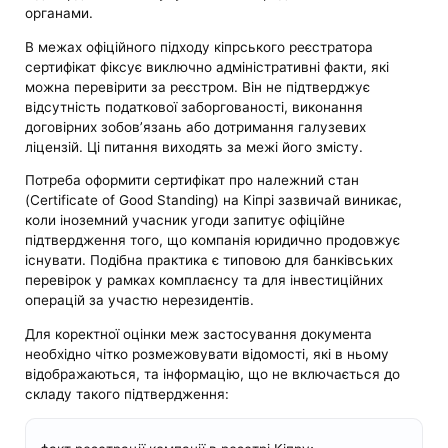
органами.
В межах офіційного підходу кіпрського реєстратора
сертифікат фіксує виключно адміністративні факти, які
можна перевірити за реєстром. Він не підтверджує
відсутність податкової заборгованості, виконання
договірних зобов’язань або дотримання галузевих
ліцензій. Ці питання виходять за межі його змісту.
Потреба оформити сертифікат про належний стан
(Certificate of Good Standing) на Кіпрі зазвичай виникає,
коли іноземний учасник угоди запитує офіційне
підтвердження того, що компанія юридично продовжує
існувати. Подібна практика є типовою для банківських
перевірок у рамках комплаєнсу та для інвестиційних
операцій за участю нерезидентів.
Для коректної оцінки меж застосування документа
необхідно чітко розмежовувати відомості, які в ньому
відображаються, та інформацію, що не включається до
складу такого підтвердження: