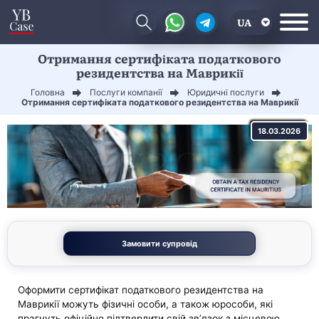
UA
Отримання сертифіката податкового
EN
резидентства на Маврикії
CN
Головна
Послуги компанії
Юридичні послуги
Отримання сертифіката податкового резидентства на Маврикії
18.03.2026
Замовити супровід
Оформити сертифікат податкового резидентства на
Маврикії можуть фізичні особи, а також юрособи, які
прагнуть офіційно підтвердити свій зв’язок з місцевою