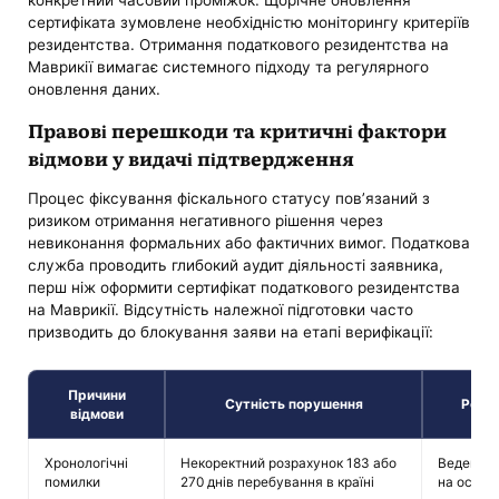
сертифіката зумовлене необхідністю моніторингу критеріїв
резидентства. Отримання податкового резидентства на
Маврикії вимагає системного підходу та регулярного
оновлення даних.
Правові перешкоди та критичні фактори
відмови у видачі підтвердження
Процес фіксування фіскального статусу пов’язаний з
ризиком отримання негативного рішення через
невиконання формальних або фактичних вимог. Податкова
служба проводить глибокий аудит діяльності заявника,
перш ніж оформити сертифікат податкового резидентства
на Маврикії. Відсутність належної підготовки часто
призводить до блокування заяви на етапі верифікації:
Причини
Сутність порушення
Реко
відмови
Хронологічні
Некоректний розрахунок 183 або
Ведення 
помилки
270 днів перебування в країні
на основі