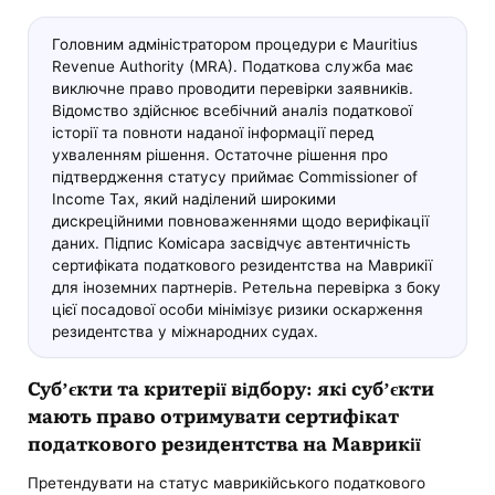
Головним адміністратором процедури є Mauritius
Revenue Authority (MRA). Податкова служба має
виключне право проводити перевірки заявників.
Відомство здійснює всебічний аналіз податкової
історії та повноти наданої інформації перед
ухваленням рішення. Остаточне рішення про
підтвердження статусу приймає Commissioner of
Income Tax, який наділений широкими
дискреційними повноваженнями щодо верифікації
даних. Підпис Комісара засвідчує автентичність
сертифіката податкового резидентства на Маврикії
для іноземних партнерів. Ретельна перевірка з боку
цієї посадової особи мінімізує ризики оскарження
резидентства у міжнародних судах.
Суб’єкти та критерії відбору: які суб’єкти
мають право отримувати сертифікат
податкового резидентства на Маврикії
Претендувати на статус маврикійського податкового