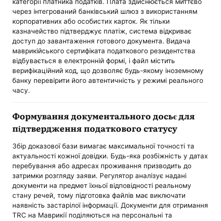
категорії платника податків. Плата здійснюється миттєво
через інтегрований банківський шлюз з використанням
корпоративних або особистих карток. Як тільки
казначейство підтверджує платіж, система відкриває
доступ до завантаження готового документа. Видача
маврикійського сертифіката податкового резидентства
відбувається в електронній формі, і файл містить
верифікаційний код, що дозволяє будь-якому іноземному
банку перевірити його автентичність у режимі реального
часу.
Формування документального досьє для
підтвердження податкового статусу
Збір доказової бази вимагає максимальної точності та
актуальності кожної довідки. Будь-яка розбіжність у датах
перебування або адресах проживання призводить до
затримки розгляду заяви. Регулятор аналізує надані
документи на предмет їхньої відповідності реальному
стану речей, тому підготовка файлів має виключати
наявність застарілої інформації. Документи для отримання
TRC на Маврикії поділяються на персональні та