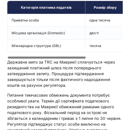
Категорія платника податків
Розмір збору
Приватна особа
одна тисяча
Місцева організація (Domestic)
двісті
Міжнародна структура (GBL)
тисяча
Державне мито за TRC на Маврикії сплачується через
захищений платіжний шлюз після попереднього
затвердження запиту. Процедура підтвердження
завершується тільки після фактичного надходження
коштів на рахунок регулятора.
Питання тимчасових обмежень документа потребує
особливої уваги. Термін дії сертифіката податкового
резидентства на Маврикії обмежений рамками одного
податкового року. Фіскальний період на острові не
збігається з календарним і триває з 1 липня по 30 червня.
Регулятор підтверджує статус особи виключно на
конкретний часовий проміжок. Щорічне оновлення