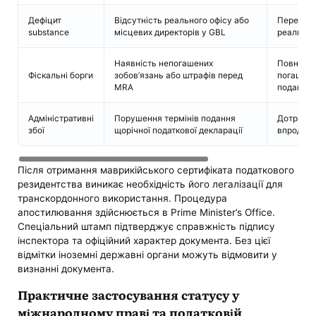
Дефіцит
Відсутність реального офісу або
Перехід 
substance
місцевих директорів у GBL
реальної
Наявність непогашених
Повна зві
Фіскальні борги
зобов’язань або штрафів перед
погашенн
MRA
подання
Адміністративні
Порушення термінів подання
Дотриман
збої
щорічної податкової декларації
впродовж
Після отримання маврикійського сертифіката податкового
резидентства виникає необхідність його легалізації для
транскордонного використання. Процедура
апостилювання здійснюється в Prime Minister’s Office.
Спеціальний штамп підтверджує справжність підпису
інспектора та офіційний характер документа. Без цієї
відмітки іноземні державні органи можуть відмовити у
визнанні документа.
Практичне застосування статусу у
міжнародному праві та податковій