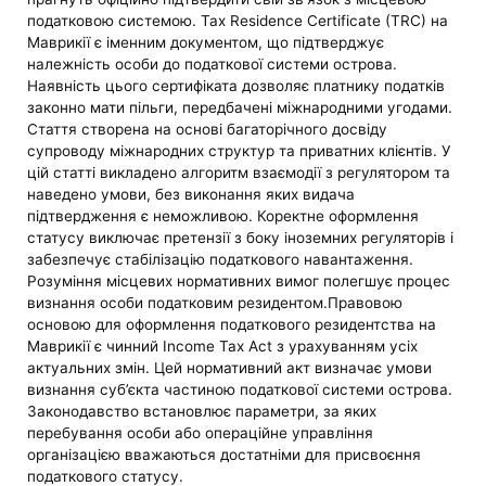
податковою системою. Tax Residence Certificate (TRC) на
Маврикії є іменним документом, що підтверджує
належність особи до податкової системи острова.
Наявність цього сертифіката дозволяє платнику податків
законно мати пільги, передбачені міжнародними угодами.
Стаття створена на основі багаторічного досвіду
супроводу міжнародних структур та приватних клієнтів. У
цій статті викладено алгоритм взаємодії з регулятором та
наведено умови, без виконання яких видача
підтвердження є неможливою. Коректне оформлення
статусу виключає претензії з боку іноземних регуляторів і
забезпечує стабілізацію податкового навантаження.
Розуміння місцевих нормативних вимог полегшує процес
визнання особи податковим резидентом.
Правовою
основою для оформлення податкового резидентства на
Маврикії є чинний Income Tax Act з урахуванням усіх
актуальних змін. Цей нормативний акт визначає умови
визнання суб’єкта частиною податкової системи острова.
Законодавство встановлює параметри, за яких
перебування особи або операційне управління
організацією вважаються достатніми для присвоєння
податкового статусу.