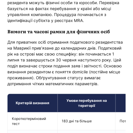
резидента можуть фізичні особи та юрособи. Перевірка
базується на фактах перебування у країні або місці
управління компанією. Процедура починається з
ідентифікації суб’єкта у реєстрах MRA.
Вимоги та часові рамки для фізичних осіб
Для приватних осіб отримання податкового резидентства
на Маврикії прив’язане до календарних днів. Податковий
рік на острові має свою специфіку: він починається 1
липня та завершується 30 червня наступного року. Цей
поділ визначає строки подання заяв і звітності. Основою
визнання резидентом є поняття domicile (постійне місце
проживання). Обґрунтування статусу вимагає
дотримання чітких математичних параметрів.
Умови перебування на
Критерій визнання
території
Короткотерміновий
183 дні та більше
Поточни
тест