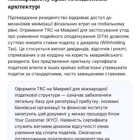
архітектурі
Підтверджене резидентство відкриває доступ до
механізмів мінімізації фіскальних втрат на глобальному
рівні. Отримання TRC на Маврикії для застосування угод
про уникнення подвійного оподаткування (DTA) дозволяє
суттєво знизити ставки податку у джерела (Withholding
Tax). Це стосується виплат дивідендів, відсотків і роялті,
спрямованих з-за кордону на користь маврикійського
резидента. Без пред’явлення оригіналу сертифіката
податкові агенти в інших країнах зобов’язані утримувати
податок за стандартними, часто завищеними ставками.
Оформити TRC на Маврикії для міжнародної
податкової структури — означає забезпечити
легальну базу для репатріації прибутку. Іноземні
банківські організації та фінансові інститути
запитують цей документ у межах процедур Know
Your Customer (KYC). Наявність сертифіката
служить вагомим доказом відсутності ознак
ухилення від сплати податків. Своєчасне
підтвердження податкового резидентства на