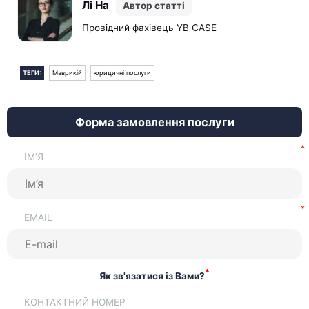
Лі На
Автор статті
порталі MRA можна миттєво підтвердити статус
документа та його актуальність.
Провідний фахівець YB CASE
ТЕГИ:
Маврикій
юридичні послуги
Форма замовлення послуги
ІМ’Я
EMAIL
*
Як зв'язатися із Вами?
КОНТАКТНИЙ НОМЕР