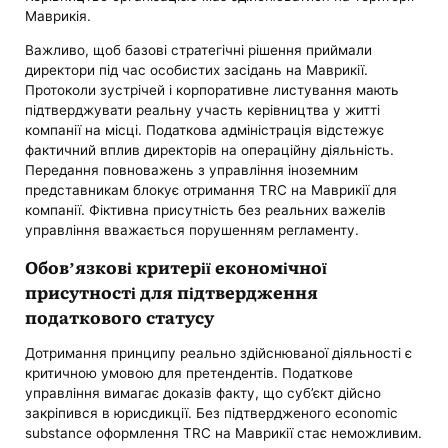
Маврикія.
Важливо, щоб базові стратегічні рішення приймали
директори під час особистих засідань на Маврикії.
Протоколи зустрічей і корпоративне листування мають
підтверджувати реальну участь керівництва у житті
компанії на місці. Податкова адміністрація відстежує
фактичний вплив директорів на операційну діяльність.
Передання повноважень з управління іноземним
представникам блокує отримання TRC на Маврикії для
компанії. Фіктивна присутність без реальних важелів
управління вважається порушенням регламенту.
Обов’язкові критерії економічної
присутності для підтвердження
податкового статусу
Дотримання принципу реально здійснюваної діяльності є
критичною умовою для претендентів. Податкове
управління вимагає доказів факту, що суб’єкт дійсно
закріпився в юрисдикції. Без підтвердженого economic
substance оформлення TRC на Маврикії стає неможливим.