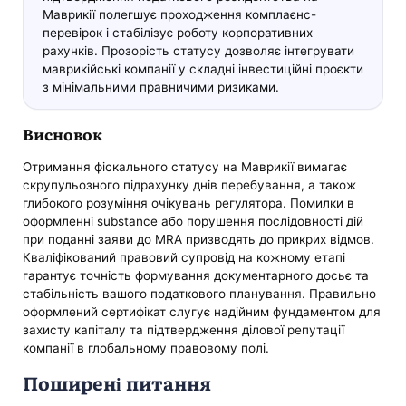
Маврикії полегшує проходження комплаєнс-
перевірок і стабілізує роботу корпоративних
рахунків. Прозорість статусу дозволяє інтегрувати
маврикійські компанії у складні інвестиційні проєкти
з мінімальними правничими ризиками.
Висновок
Отримання фіскального статусу на Маврикії вимагає
скрупульозного підрахунку днів перебування, а також
глибокого розуміння очікувань регулятора. Помилки в
оформленні substance або порушення послідовності дій
при поданні заяви до MRA призводять до прикрих відмов.
Кваліфікований правовий супровід на кожному етапі
гарантує точність формування документарного досьє та
стабільність вашого податкового планування. Правильно
оформлений сертифікат слугує надійним фундаментом для
захисту капіталу та підтвердження ділової репутації
компанії в глобальному правовому полі.
Поширені питання