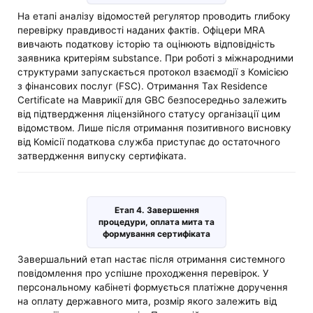
На етапі аналізу відомостей регулятор проводить глибоку
перевірку правдивості наданих фактів. Офіцери MRA
вивчають податкову історію та оцінюють відповідність
заявника критеріям substance. При роботі з міжнародними
структурами запускається протокол взаємодії з Комісією
з фінансових послуг (FSC). Отримання Tax Residence
Certificate на Маврикії для GBC безпосередньо залежить
від підтвердження ліцензійного статусу організації цим
відомством. Лише після отримання позитивного висновку
від Комісії податкова служба приступає до остаточного
затвердження випуску сертифіката.
Етап 4. Завершення
процедури, оплата мита та
формування сертифіката
Завершальний етап настає після отримання системного
повідомлення про успішне проходження перевірок. У
персональному кабінеті формується платіжне доручення
на оплату державного мита, розмір якого залежить від