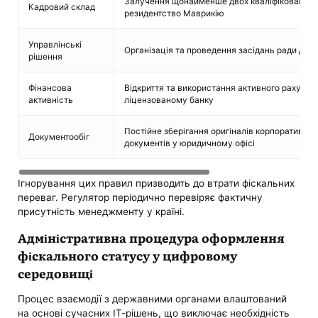
Залучення щонайменше двох кваліфікованих д
Кадровий склад
резидентство Маврикію
Управлінські
Організація та проведення засідань ради дире
рішення
Фінансова
Відкриття та використання активного рахунку
активність
ліцензованому банку
Постійне зберігання оригіналів корпоративних
Документообіг
документів у юридичному офісі
Ігнорування цих правил призводить до втрати фіскальних
переваг. Регулятор періодично перевіряє фактичну
присутність менеджменту у країні.
Адміністративна процедура оформлення
фіскального статусу у цифровому
середовищі
Процес взаємодії з державними органами влаштований
на основі сучасних ІТ-рішень, що виключає необхідність