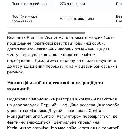
Довгостроковий тест
270 днів разом
Поточни
Постійне місце
Безстро
Наявність доміциля
проживання
ПМП)
Власники Premium Visa можуть отримати маврикійське
посвідчення податкової реєстрації фізичної особи,
дотримуючись загальних часових обмежень. Це дає
змогу зафіксувати локальне податкове місце
перебування. Доходи з-за кордону не оподатковуються
до часу здійснення переказу їх на місцевий банківський
рахунок.
Умови фіксації податкової реєстрації для
компаній
Податкова маврикійська реєстрація компаній базується
на двох засадах. Перший — офіційна реєстрація юрособи
у реєстрах Маврикії. Другий — наявність Central
Management and Control. Регулятором перевіряється, де
фактично знаходиться «центральне управління».
Керівництво організацією має здійснюватися на території