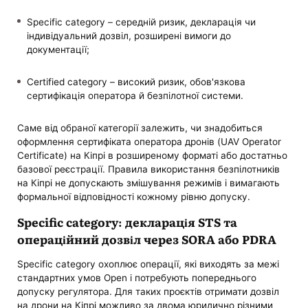
Specific category – середній ризик, декларація чи
індивідуальний дозвіл, розширені вимоги до
документації;
Certified category – високий ризик, обов'язкова
сертифікація оператора й безпілотної системи.
Саме від обраної категорії залежить, чи знадобиться
оформлення сертифіката оператора дронів (UAV Operator
Certificate) на Кіпрі в розширеному форматі або достатньо
базової реєстрації. Правила використання безпілотників
на Кіпрі не допускають змішування режимів і вимагають
формальної відповідності кожному рівню допуску.
Specific category: декларація STS та
операційний дозвіл через SORA або PDRA
Specific category охоплює операції, які виходять за межі
стандартних умов Open і потребують попереднього
допуску регулятора. Для таких проєктів отримати дозвіл
на дрони на Кіпрі можливо за двома юридично різними