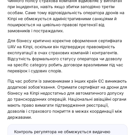
чинного полісу страхова компанія відмовляє у виплатах
при інцидентах, навіть якщо збитки заподіяно третім
особам. Саме тому відповідальність оператора дронів на
Кіпрі не обмежується адміністративними санкціями й
поширюється на цивільно-правові претензії від
замовників і постраждалих.
Для бізнесу критично коректне оформлення сертифіката
UAV на Кіпрі, оскільки він підтверджує правомірність
експлуатації в очах страхових компаній і контрагентів.
Відсутність формального статусу оператора чи дозволу
на specific category робить договори вразливими під час
перевірок і судових спорів.
Під час роботи із замовниками з інших країн ЄС виникають
додаткові зобов'язання. Отримати сертифікат на дрони для
бізнесу на Кіпрі недостатньо для автоматичного допуску
до транскордонних операцій. Національні авіаційні органи
мають право вимагати підтвердження реєстрації,
дозволів і страхового покриття в межах координації між
державами.
Контроль регулятора не обмежується видачею