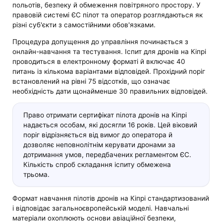
польотів, безпеку й обмеження повітряного простору. У
правовій системі ЄС пілот та оператор розглядаються як
різні суб'єкти з самостійними обов'язками.
Процедура допущення до управління починається з
онлайн-навчання та тестування. Іспит для дронів на Кіпрі
проводиться в електронному форматі й включає 40
питань із кількома варіантами відповідей. Прохідний поріг
встановлений на рівні 75 відсотків, що означає
необхідність дати щонайменше 30 правильних відповідей.
Право отримати сертифікат пілота дронів на Кіпрі
надається особам, які досягли 16 років. Цей віковий
поріг відрізняється від вимог до оператора й
дозволяє неповнолітнім керувати дронами за
дотримання умов, передбачених регламентом ЄС.
Кількість спроб складання іспиту обмежена
трьома.
Формат навчання пілотів дронів на Кіпрі стандартизований
і відповідає загальноєвропейській моделі. Навчальні
матеріали охоплюють основи авіаційної безпеки,