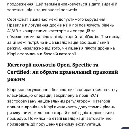
продовження. Цей термін вираховується з дати видачі й
залежить від інтенсивності польотів.
Сертифікат визначає межі допустимого керування.
Правила пілотування дронів на Кіпрі пов'язують рівень
A1/A3 з конкретними категоріями операцій та
обмеженнями на відстані від людей та об'єктів. При виході
за ці межі потрібна інша кваліфікація або дозвільний
режим, незалежно від того, чи ліцензія пілота дрона на
Кіпрі оформлена в базовій категорії.
Категорії польотів Open, Specific та
Certified: як обрати правильний правовий
режим
Кіпрське регулювання безпілотників спирається на чітку
класифікацію операцій, закріплену в праві ЄС і
застосовувану національним регулятором. Категорії
польотів дронів на Кіпрі визначають допустимий рівень
ризику, вимоги до оператора й необхідність дозвільних
процедур. Помилка на етапі кваліфікації автоматично
призводить до порушення режиму експлуатації.