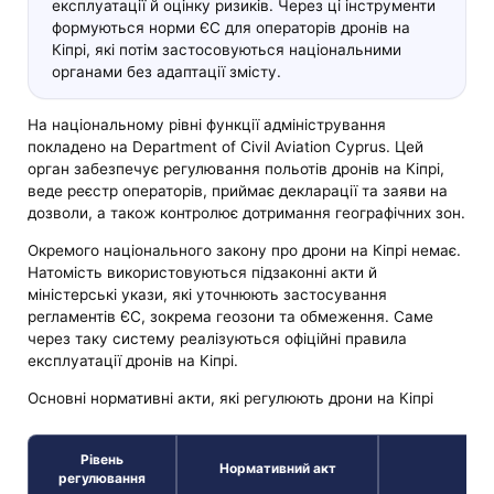
експлуатації й оцінку ризиків. Через ці інструменти
формуються норми ЄС для операторів дронів на
Кіпрі, які потім застосовуються національними
органами без адаптації змісту.
На національному рівні функції адміністрування
покладено на Department of Civil Aviation Cyprus. Цей
орган забезпечує регулювання польотів дронів на Кіпрі,
веде реєстр операторів, приймає декларації та заяви на
дозволи, а також контролює дотримання географічних зон.
Окремого національного закону про дрони на Кіпрі немає.
Натомість використовуються підзаконні акти й
міністерські укази, які уточнюють застосування
регламентів ЄС, зокрема геозони та обмеження. Саме
через таку систему реалізуються офіційні правила
експлуатації дронів на Кіпрі.
Основні нормативні акти, які регулюють дрони на Кіпрі
Рівень
Нормативний акт
Юри
регулювання