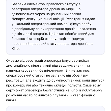
Базовим елементом правового статусу є
реєстрація оператора дронів на Кіпрі, що
здійснюється через національний портал
Департаменту цивільної авіації. Реєстрація надає
унікальний операторський номер і фіксує особу,
відповідальну за використання дронів, незалежно
від кількості апаратів. Цей етап обов'язковий для
більшості категорій експлуатації та формує
первинний правовий статус оператора дронів на
Кіпрі.
Окремо від реєстрації оператора існує сертифікат
дистанційного пілота, який підтверджує знання та
навички керування безпілотником. Він не замінює
операторський статус і не звільняє від обов'язку
реєстрації, але входить до сукупності вимог, коли йдеться
про комерційні або технічно складні польоти. Саме тому
сертифікат оператора безпілотника на Кіпрі в побутовому
розумінні часто помилково плутають із кваліфікацією
пілота.