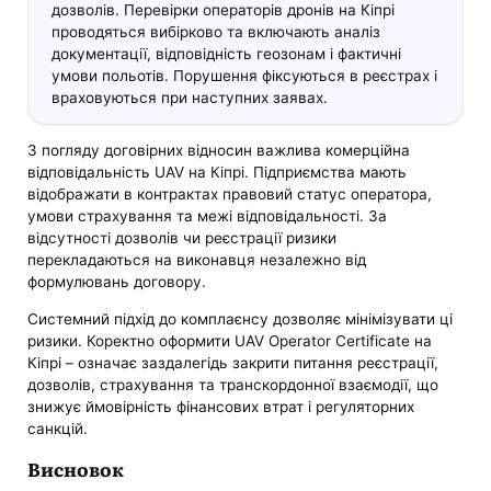
дозволів. Перевірки операторів дронів на Кіпрі
проводяться вибірково та включають аналіз
документації, відповідність геозонам і фактичні
умови польотів. Порушення фіксуються в реєстрах і
враховуються при наступних заявах.
З погляду договірних відносин важлива комерційна
відповідальність UAV на Кіпрі. Підприємства мають
відображати в контрактах правовий статус оператора,
умови страхування та межі відповідальності. За
відсутності дозволів чи реєстрації ризики
перекладаються на виконавця незалежно від
формулювань договору.
Системний підхід до комплаєнсу дозволяє мінімізувати ці
ризики. Коректно оформити UAV Operator Certificate на
Кіпрі – означає заздалегідь закрити питання реєстрації,
дозволів, страхування та транскордонної взаємодії, що
знижує ймовірність фінансових втрат і регуляторних
санкцій.
Висновок