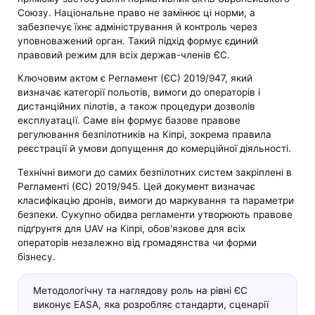
Союзу. Національне право не замінює ці норми, а
забезпечує їхнє адміністрування й контроль через
уповноважений орган. Такий підхід формує єдиний
правовий режим для всіх держав-членів ЄС.
Ключовим актом є Регламент (ЄС) 2019/947, який
визначає категорії польотів, вимоги до операторів і
дистанційних пілотів, а також процедури дозволів
експлуатації. Саме він формує базове правове
регулювання безпілотників на Кіпрі, зокрема правила
реєстрації й умови допущення до комерційної діяльності.
Технічні вимоги до самих безпілотних систем закріплені в
Регламенті (ЄС) 2019/945. Цей документ визначає
класифікацію дронів, вимоги до маркування та параметри
безпеки. Сукупно обидва регламенти утворюють правове
підґрунтя для UAV на Кіпрі, обов'язкове для всіх
операторів незалежно від громадянства чи форми
бізнесу.
Методологічну та наглядову роль на рівні ЄС
виконує EASA, яка розробляє стандарти, сценарії