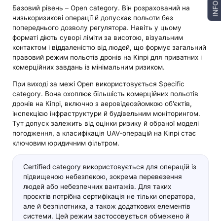
INFO
Базовий рівень – Open category. Він розрахований на
низькоризикові операції й допускає польоти без
попереднього дозволу регулятора. Навіть у цьому
форматі діють суворі ліміти за висотою, візуальним
контактом і віддаленістю від людей, що формує загальний
правовий режим польотів дронів на Кіпрі для приватних і
комерційних завдань із мінімальним ризиком.
При виході за межі Open використовується Specific
category. Вона охоплює більшість комерційних польотів
дронів на Кіпрі, включно з аеровідеозйомкою об'єктів,
інспекцією інфраструктури й будівельним моніторингом.
Тут допуск залежить від оцінки ризику й обраної моделі
погодження, а класифікація UAV-операцій на Кіпрі стає
ключовим юридичним фільтром.
Certified category використовується для операцій із
підвищеною небезпекою, зокрема перевезення
людей або небезпечних вантажів. Для таких
проєктів потрібна сертифікація не тільки оператора,
але й безпілотника, а також додаткових елементів
системи. Цей режим застосовується обмежено й