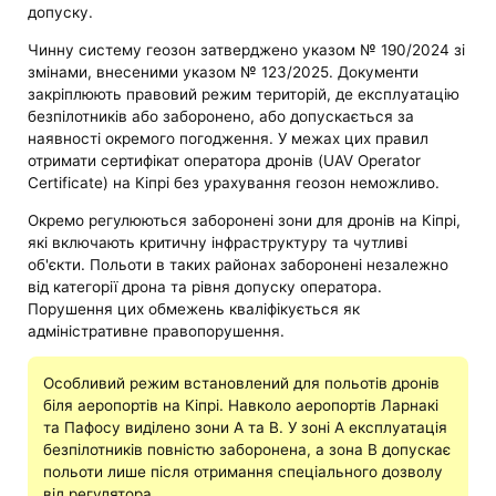
допуску.
Чинну систему геозон затверджено указом № 190/2024 зі
змінами, внесеними указом № 123/2025. Документи
закріплюють правовий режим територій, де експлуатацію
безпілотників або заборонено, або допускається за
наявності окремого погодження. У межах цих правил
отримати сертифікат оператора дронів (UAV Operator
Certificate) на Кіпрі без урахування геозон неможливо.
Окремо регулюються заборонені зони для дронів на Кіпрі,
які включають критичну інфраструктуру та чутливі
об'єкти. Польоти в таких районах заборонені незалежно
від категорії дрона та рівня допуску оператора.
Порушення цих обмежень кваліфікується як
адміністративне правопорушення.
Особливий режим встановлений для польотів дронів
біля аеропортів на Кіпрі. Навколо аеропортів Ларнакі
та Пафосу виділено зони A та B. У зоні A експлуатація
безпілотників повністю заборонена, а зона B допускає
польоти лише після отримання спеціального дозволу
від регулятора.