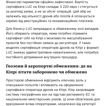
Фінансові параметри офіційно зафіксовані. Вартість
сертифіката LUC на Кіпрі складає 3 220 євро і стягується
за розгляд заяви, а не за обсяг операцій. Цей збір не
залежить від кількості дронів або пілотів й оплачується
окремо від реєстраційних та екзаменаційних платежів.
Для бізнесу LUC виправдано в обмеженому колі випадків.
Його обирають оператори, яким потрібно отримати
сертифікат UAV на Кіпрі з можливістю масштабування
проєктів без постійних заявок до регулятора. У таких
моделях сертифікація операторів дронів на Кіпрі у форматі
LUC знижує адміністративне навантаження, але потребує
постійного дотримання внутрішніх процедур.
Геозони й аеропортні обмеження: де на
Кіпрі літати заборонено чи обмежено
Просторові обмеження відіграють ключову роль у
плануванні польотів і впливають на оформлення
сертифіката оператора дронів на Кіпрі. Кіпр запровадив
систему географічних зон на підставі регламенту ЄС та
національних міністерських указів. Ці зони обов'язкові для
врахування всіма операторами, незалежно від категорії