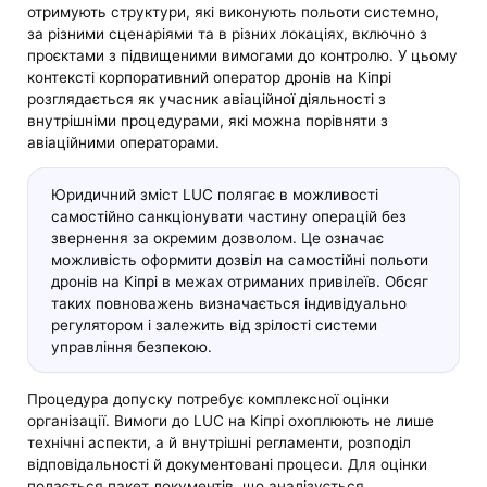
отримують структури, які виконують польоти системно,
за різними сценаріями та в різних локаціях, включно з
проєктами з підвищеними вимогами до контролю. У цьому
контексті корпоративний оператор дронів на Кіпрі
розглядається як учасник авіаційної діяльності з
внутрішніми процедурами, які можна порівняти з
авіаційними операторами.
Юридичний зміст LUC полягає в можливості
самостійно санкціонувати частину операцій без
звернення за окремим дозволом. Це означає
можливість оформити дозвіл на самостійні польоти
дронів на Кіпрі в межах отриманих привілеїв. Обсяг
таких повноважень визначається індивідуально
регулятором і залежить від зрілості системи
управління безпекою.
Процедура допуску потребує комплексної оцінки
організації. Вимоги до LUC на Кіпрі охоплюють не лише
технічні аспекти, а й внутрішні регламенти, розподіл
відповідальності й документовані процеси. Для оцінки
подається пакет документів, що аналізується