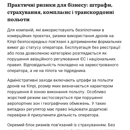
Практичні ризики для бізнесу: штрафи,
страхування, комплаєнс і транскордонні
польоти
Для компаній, які використовують безпілотники в
комерційних проєктах, ризики використання дронів на
Кіпрі безпосередньо пов'язані з дотриманням формальних
вимог до статусу оператора. Експлуатація без реєстрації
або поза дозволеною категорією розглядається як
порушення авіаційного регулювання ЄС і національних
правил. Відповідальність покладено на зареєстрованого
оператора, а не на пілота чи підрядника.
Адміністративні заходи включають штрафи за польоти
дронів на Кіпрі, розмір яких визначається характером
порушення й зоною виконання польоту. Особливо
жорсткий режим застосовується при порушенні
аеропортних зон і географічних обмежень. У таких
випадках регулятор має право ініціювати додаткові
перевірки й призупинити діяльність оператора.
Окремий блок ризиків пов'язаний із страхуванням. Без