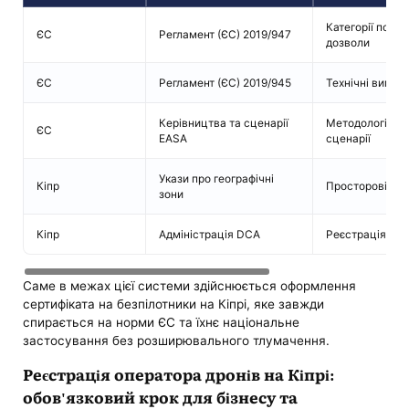
Категорії польо
ЄС
Регламент (ЄС) 2019/947
дозволи
ЄС
Регламент (ЄС) 2019/945
Технічні вимоги
Керівництва та сценарії
Методологія оці
ЄС
EASA
сценарії
Укази про географічні
Кіпр
Просторові об
зони
Кіпр
Адміністрація DCA
Реєстрація, до
Саме в межах цієї системи здійснюється оформлення
сертифіката на безпілотники на Кіпрі, яке завжди
спирається на норми ЄС та їхнє національне
застосування без розширювального тлумачення.
Реєстрація оператора дронів на Кіпрі:
обов'язковий крок для бізнесу та