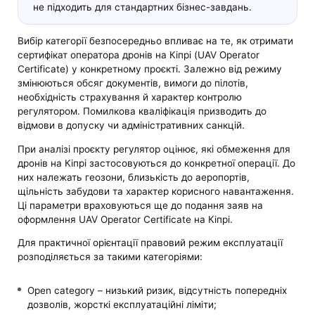
не підходить для стандартних бізнес-завдань.
Вибір категорії безпосередньо впливає на те, як отримати
сертифікат оператора дронів на Кіпрі (UAV Operator
Certificate) у конкретному проєкті. Залежно від режиму
змінюються обсяг документів, вимоги до пілотів,
необхідність страхування й характер контролю
регулятором. Помилкова кваліфікація призводить до
відмови в допуску чи адміністративних санкцій.
При аналізі проєкту регулятор оцінює, які обмеження для
дронів на Кіпрі застосовуються до конкретної операції. До
них належать геозони, близькість до аеропортів,
щільність забудови та характер корисного навантаження.
Ці параметри враховуються ще до подання заяв на
оформлення UAV Operator Certificate на Кіпрі.
Для практичної орієнтації правовий режим експлуатації
розподіляється за такими категоріями:
Open category – низький ризик, відсутність попередніх
дозволів, жорсткі експлуатаційні ліміти;