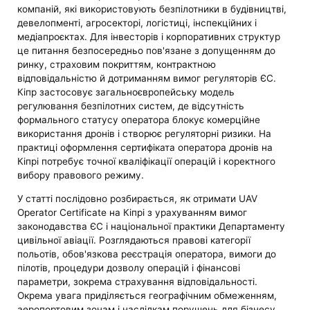
компаній, які використовують безпілотники в будівництві,
девелопменті, агросекторі, логістиці, інспекційних і
медіапроєктах. Для інвесторів і корпоративних структур
це питання безпосередньо пов'язане з допущенням до
ринку, страховим покриттям, контрактною
відповідальністю й дотриманням вимог регуляторів ЄС.
Кіпр застосовує загальноєвропейську модель
регулювання безпілотних систем, де відсутність
формального статусу оператора блокує комерційне
використання дронів і створює регуляторні ризики. На
практиці оформлення сертифіката оператора дронів на
Кіпрі потребує точної кваліфікації операцій і коректного
вибору правового режиму.
У статті послідовно розбирається, як отримати UAV
Operator Certificate на Кіпрі з урахуванням вимог
законодавства ЄС і національної практики Департаменту
цивільної авіації. Розглядаються правові категорії
польотів, обов'язкова реєстрація оператора, вимоги до
пілотів, процедури дозволу операцій і фінансові
параметри, зокрема страхування відповідальності.
Окрема увага приділяється географічним обмеженням,
аеропортовим зонам і наслідкам порушень для бізнесу.