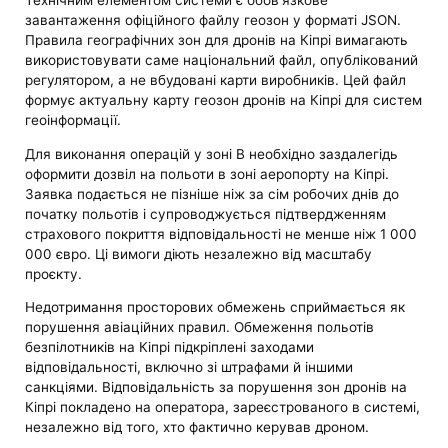
Технічним елементом системи є обов'язкове
завантаження офіційного файлу геозон у форматі JSON.
Правила географічних зон для дронів на Кіпрі вимагають
використовувати саме національний файл, опублікований
регулятором, а не вбудовані карти виробників. Цей файл
формує актуальну карту геозон дронів на Кіпрі для систем
геоінформації.
Для виконання операцій у зоні B необхідно заздалегідь
оформити дозвіл на польоти в зоні аеропорту на Кіпрі.
Заявка подається не пізніше ніж за сім робочих днів до
початку польотів і супроводжується підтвердженням
страхового покриття відповідальності не менше ніж 1 000
000 євро. Ці вимоги діють незалежно від масштабу
проєкту.
Недотримання просторових обмежень сприймається як
порушення авіаційних правил. Обмеження польотів
безпілотників на Кіпрі підкріплені заходами
відповідальності, включно зі штрафами й іншими
санкціями. Відповідальність за порушення зон дронів на
Кіпрі покладено на оператора, зареєстрованого в системі,
незалежно від того, хто фактично керував дроном.