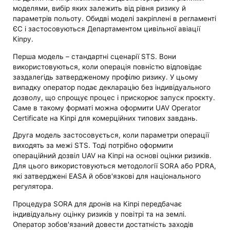
моделями, вибір яких залежить від рівня ризику й
параметрів польоту. Обидві моделі закріплені в регламенті
ЄС і застосовуються Департаментом цивільної авіації
Кіпру.
Перша модель – стандартні сценарії STS. Вони
використовуються, коли операція повністю відповідає
заздалегідь затвердженому профілю ризику. У цьому
випадку оператор подає декларацію без індивідуального
дозволу, що спрощує процес і прискорює запуск проєкту.
Саме в такому форматі можна оформити UAV Operator
Certificate на Кіпрі для комерційних типових завдань.
Друга модель застосовується, коли параметри операції
виходять за межі STS. Тоді потрібно оформити
операційний дозвіл UAV на Кіпрі на основі оцінки ризиків.
Для цього використовуються методології SORA або PDRA,
які затверджені EASA й обов'язкові для національного
регулятора.
Процедура SORA для дронів на Кіпрі передбачає
індивідуальну оцінку ризиків у повітрі та на землі.
Оператор зобов'язаний довести достатність заходів