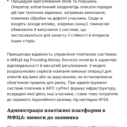
Процедури врегулювання збоїв та порушень.
Оператор зобов'язаний заздалегідь описати порядок
дій при технічних відмовах, затримках виконання,
помилках обробки чи дефолті учасника. Сюди ж
входять заходи впливу, зокрема санкції, тимчасові
обмеження й вилучення з системи, що
застосовуються для захисту її стійкості й інтересів
інших сторін.
Принципова відмінність управління платіжною системою
в МФЦА від Providing Money Services полягає в характері
відповідальності й масштабі регулювання. У моделі
розрахункових сервісів компанія виконує операції для
клієнтів від імені або за дорученням, не встановлюючи
обов'язкові правила для ринку. При адмініструванні
системи платежів в AIFC суб'єкт формує інфраструктуру,
всередині якої діють інші учасники, і саме тому потрапляє
до окремого ліцензійного режиму під наглядом AFSA.
Адміністрація платіжної платформи в
МФЦА: вимоги до заявника