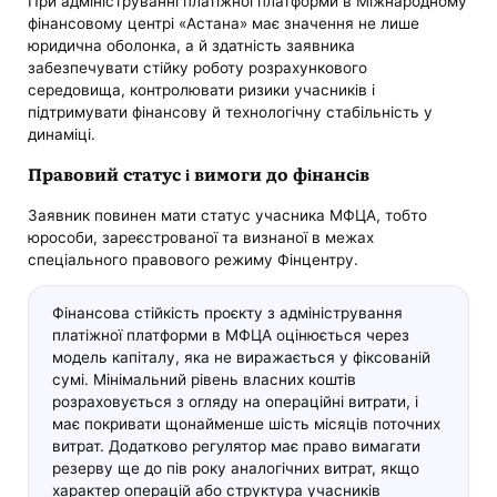
При адмініструванні платіжної платформи в Міжнародному
фінансовому центрі «Астана» має значення не лише
юридична оболонка, а й здатність заявника
забезпечувати стійку роботу розрахункового
середовища, контролювати ризики учасників і
підтримувати фінансову й технологічну стабільність у
динаміці.
Правовий статус і вимоги до фінансів
Заявник повинен мати статус учасника МФЦА, тобто
юрособи, зареєстрованої та визнаної в межах
спеціального правового режиму Фінцентру.
Фінансова стійкість проєкту з адміністрування
платіжної платформи в МФЦА оцінюється через
модель капіталу, яка не виражається у фіксованій
сумі. Мінімальний рівень власних коштів
розраховується з огляду на операційні витрати, і
має покривати щонайменше шість місяців поточних
витрат. Додатково регулятор має право вимагати
резерву ще до пів року аналогічних витрат, якщо
характер операцій або структура учасників