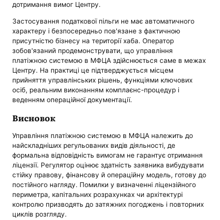
дотримання вимог Центру.
Застосування податкової пільги не має автоматичного
характеру і безпосередньо пов'язане з фактичною
присутністю бізнесу на території хаба. Оператор
зобов'язаний продемонструвати, що управління
платіжною системою в МФЦА здійснюється саме в межах
Центру. На практиці це підтверджується місцем
прийняття управлінських рішень, функціями ключових
осіб, реальним виконанням комплаєнс-процедур і
веденням операційної документації.
Висновок
Управління платіжною системою в МФЦА належить до
найскладніших регульованих видів діяльності, де
формальна відповідність вимогам не гарантує отримання
ліцензії. Регулятор оцінює здатність заявника вибудувати
стійку правову, фінансову й операційну модель, готову до
постійного нагляду. Помилки у визначенні ліцензійного
периметра, капітальних розрахунках чи архітектурі
контролю призводять до затяжних погоджень і повторних
циклів розгляду.