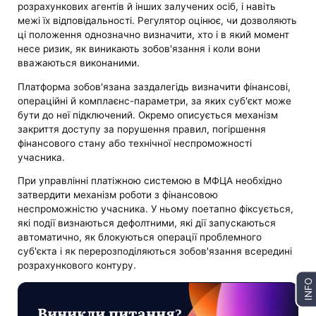
розрахункових агентів й інших залучених осіб, і навіть
межі їх відповідальності. Регулятор оцінює, чи дозволяють
ці положення однозначно визначити, хто і в який момент
несе ризик, як виникають зобов'язання і коли вони
вважаються виконаними.
Платформа зобов'язана заздалегідь визначити фінансові,
операційні й комплаєнс-параметри, за яких суб'єкт може
бути до неї підключений. Окремо описується механізм
закриття доступу за порушення правил, погіршення
фінансового стану або технічної неспроможності
учасника.
При управлінні платіжною системою в МФЦА необхідно
затвердити механізм роботи з фінансовою
неспроможністю учасника. У ньому поетапно фіксується,
які події визнаються дефолтними, які дії запускаються
автоматично, як блокуються операції проблемного
суб'єкта і як перерозподіляються зобов'язання всередині
розрахункового контуру.
INFO
Виникли питання?