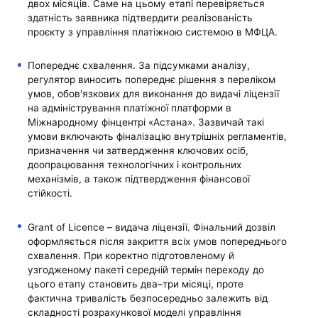
двох місяців. Саме на цьому етапі перевіряється
здатність заявника підтвердити реалізованість
проєкту з управління платіжною системою в МФЦА.
Попереднє схвалення. За підсумками аналізу,
регулятор виносить попереднє рішення з переліком
умов, обов'язкових для виконання до видачі ліцензії
на адміністрування платіжної платформи в
Міжнародному фінцентрі «Астана». Зазвичай такі
умови включають фіналізацію внутрішніх регламентів,
призначення чи затвердження ключових осіб,
доопрацювання технологічних і контрольних
механізмів, а також підтвердження фінансової
стійкості.
Grant of Licence – видача ліцензії. Фінальний дозвіл
оформляється після закриття всіх умов попереднього
схвалення. При коректно підготовленому й
узгодженому пакеті середній термін переходу до
цього етапу становить два–три місяці, проте
фактична тривалість безпосередньо залежить від
складності розрахункової моделі управління