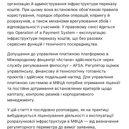
організацію й адміністрування інфраструктури переказу
коштів. При цьому вона встановлює обов'язкові правила
користування, порядок обробки операцій, клірингу й
розрахунків, а також механізми врегулювання збоїв і
відповідальності учасників. У правовому сенсі йдеться
про Operation of a Payment System – експлуатацію
інфраструктури переказу коштів, що без разових
сервісних функцій і технічного посередництва.
Допущення до управління платіжною платформою в
Міжнародному фінцентрі «Астана» здійснюється через
службу регулювання фінпослуг – AFSA. Регулятор оцінює
управлінську, фінансову й технологічну готовність
проєктів і здійснює подальший нагляд. Для управління
платіжною системою в МФЦА потрібне отримання ліцензії
та постійне дотримання встановлених критеріїв щодо
капіталу, контролю ризиків і корпоративного
менеджменту.
У цій статті я послідовно розповідаю, як на практиці
вибудовується ліцензування діяльності з експлуатації
розрахункової інфраструктури в МФЦА — від визначення
регуляторного периметра до вимог заявника,