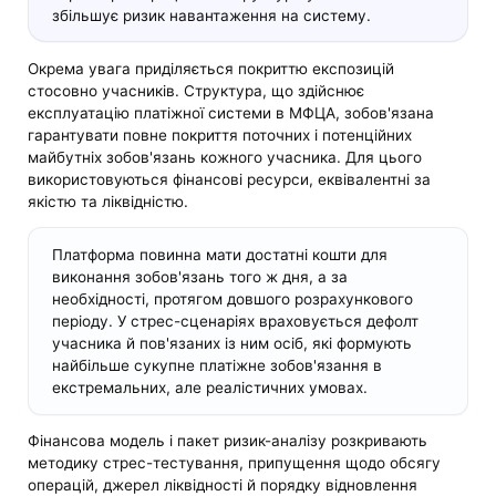
збільшує ризик навантаження на систему.
Окрема увага приділяється покриттю експозицій
стосовно учасників. Структура, що здійснює
експлуатацію платіжної системи в МФЦА, зобов'язана
гарантувати повне покриття поточних і потенційних
майбутніх зобов'язань кожного учасника. Для цього
використовуються фінансові ресурси, еквівалентні за
якістю та ліквідністю.
Платформа повинна мати достатні кошти для
виконання зобов'язань того ж дня, а за
необхідності, протягом довшого розрахункового
періоду. У стрес-сценаріях враховується дефолт
учасника й пов'язаних із ним осіб, які формують
найбільше сукупне платіжне зобов'язання в
екстремальних, але реалістичних умовах.
Фінансова модель і пакет ризик-аналізу розкривають
методику стрес-тестування, припущення щодо обсягу
операцій, джерел ліквідності й порядку відновлення