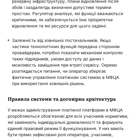
резервну інфраструктуру, плани відновлення після
збоїв і заздалегідь визначені допустимі терміни
простою. Регулятор аналізує, які функції вважаються
критичними, як забезпечується їхнє пріоритетне
відновлення та які ресурси для цього задіяні.
Залежність від зовнішніх постачальників. Якщо
частина технологічних функцій передана стороннім
провайдерам, потрібно показати механізми контролю
таких підрядників, умови доступу до даних і
можливість заміщення при втраті сервісу. Окремо
розглядається питання, чи оператор зберігає
фактичне управління платіжною системою в МФЦА
при використанні зовнішніх рішень.
Правила системи та договірна архітектура
У межах адміністрування платіжної платформи в МФЦА
розробляються обов'язкові для всіх учасників нормативи,
які замінюють індивідуальні домовленості та формують
єдиний правовий режим її функціонування. У них мають
бути прямо зафіксовані ролі оператора, учасників,