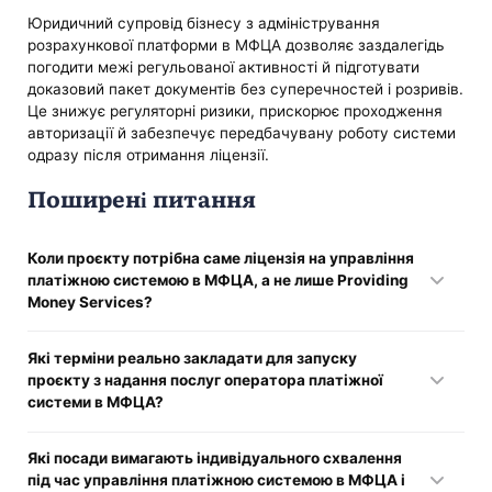
Юридичний супровід бізнесу з адміністрування
розрахункової платформи в МФЦА дозволяє заздалегідь
погодити межі регульованої активності й підготувати
доказовий пакет документів без суперечностей і розривів.
Це знижує регуляторні ризики, прискорює проходження
авторизації й забезпечує передбачувану роботу системи
одразу після отримання ліцензії.
Поширені питання
Коли проєкту потрібна саме ліцензія на управління
платіжною системою в МФЦА, а не лише Providing
Money Services?
Окремий дозвільний документ потрібен у випадках, коли
Які терміни реально закладати для запуску
компанія не просто виконує перекази коштів або інші
проєкту з надання послуг оператора платіжної
транзакції для клієнтів, а формує й адмініструє
системи в МФЦА?
інфраструктуру, в межах якої такі операції здійснюються
третіми особами. Ключовою ознакою управління
Насправді запуск проєкту доцільно планувати з
платіжною системою в МФЦА є наявність набору
Які посади вимагають індивідуального схвалення
горизонтом від чотирьох місяців до пів року від готовності
обов'язкових правил для учасників, єдиного порядку
під час управління платіжною системою в МФЦА і
концепції. Підтвердження прийому заявки AFSA