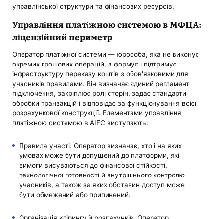
управлінської структури та фінансових ресурсів.
Управління платіжною системою в МФЦА:
ліцензійний периметр
Оператор платіжної системи — юрособа, яка не виконує
окремих грошових операцій, а формує і підтримує
інфраструктуру переказу коштів з обов'язковими для
учасників правилами. Він визначає єдиний регламент
підключення, закріплює ролі сторін, задає стандарти
обробки транзакцій і відповідає за функціонування всієї
розрахункової конструкції. Елементами управління
платіжною системою в AIFC виступають:
Правила участі. Оператор визначає, хто і на яких
умовах може бути допущений до платформи, які
вимоги висуваються до фінансової стійкості,
технологічної готовності й внутрішнього контролю
учасників, а також за яких обставин доступ може
бути обмежений або припинений.
Організація клірингу й розрахунків. Оператор