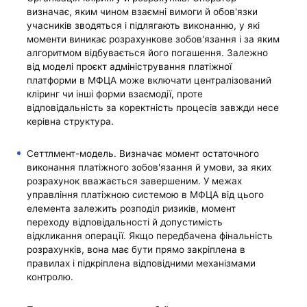
визначає, яким чином взаємні вимоги й обов'язки
учасників зводяться і підлягають виконанню, у які
моменти виникає розрахункове зобов'язання і за яким
алгоритмом відбувається його погашення. Залежно
від моделі проєкт адміністрування платіжної
платформи в МФЦА може включати централізований
кліринг чи інші форми взаємодії, проте
відповідальність за коректність процесів завжди несе
керівна структура.
Сеттлмент-модель. Визначає момент остаточного
виконання платіжного зобов'язання й умови, за яких
розрахунок вважається завершеним. У межах
управління платіжною системою в МФЦА від цього
елемента залежить розподіл ризиків, момент
переходу відповідальності й допустимість
відкликання операції. Якщо передбачена фінальність
розрахунків, вона має бути прямо закріплена в
правилах і підкріплена відповідними механізмами
контролю.