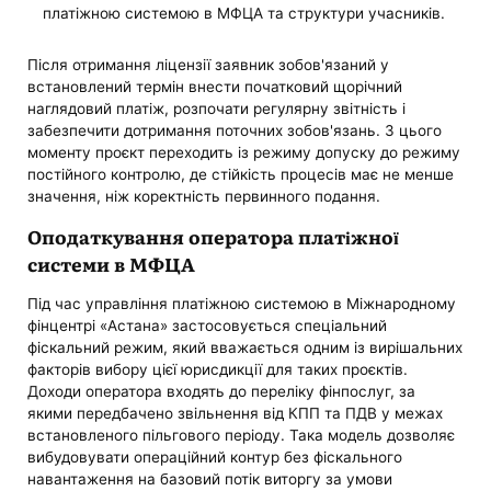
платіжною системою в МФЦА та структури учасників.
Після отримання ліцензії заявник зобов'язаний у
встановлений термін внести початковий щорічний
наглядовий платіж, розпочати регулярну звітність і
забезпечити дотримання поточних зобов'язань. З цього
моменту проєкт переходить із режиму допуску до режиму
постійного контролю, де стійкість процесів має не менше
значення, ніж коректність первинного подання.
Оподаткування оператора платіжної
системи в МФЦА
Під час управління платіжною системою в Міжнародному
фінцентрі «Астана» застосовується спеціальний
фіскальний режим, який вважається одним із вирішальних
факторів вибору цієї юрисдикції для таких проєктів.
Доходи оператора входять до переліку фінпослуг, за
якими передбачено звільнення від КПП та ПДВ у межах
встановленого пільгового періоду. Така модель дозволяє
вибудовувати операційний контур без фіскального
навантаження на базовий потік виторгу за умови