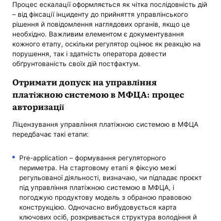
Процес ескалації оформляється як чітка послідовність дій
– від фіксації інциденту до прийняття управлінського
рішення й повідомлення наглядових органів, якщо це
необхідно. Важливим елементом є документування
кожного етапу, оскільки регулятор оцінює як реакцію на
порушення, так і здатність оператора довести
обґрунтованість своїх дій постфактум.
Отримати допуск на управління
платіжною системою в МФЦА: процес
авторизації
Ліцензування управління платіжною системою в МФЦА
передбачає такі етапи:
Pre-application – формування регуляторного
периметра. На стартовому етапі я фіксую межі
регульованої діяльності, визначаю, чи підпадає проєкт
під управління платіжною системою в МФЦА, і
погоджую продуктову модель з обраною правовою
конструкцією. Одночасно вибудовується карта
ключових осіб, розкривається структура володіння й