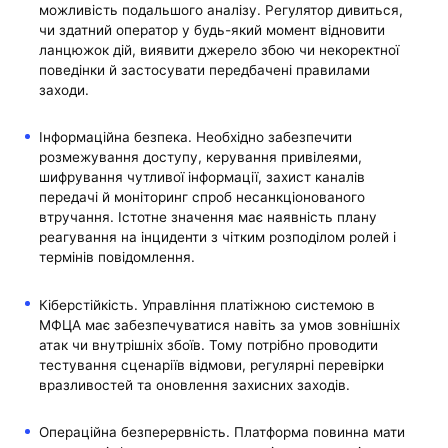
можливість подальшого аналізу. Регулятор дивиться,
чи здатний оператор у будь-який момент відновити
ланцюжок дій, виявити джерело збою чи некоректної
поведінки й застосувати передбачені правилами
заходи.
Інформаційна безпека. Необхідно забезпечити
розмежування доступу, керування привілеями,
шифрування чутливої ​​інформації, захист каналів
передачі й моніторинг спроб несанкціонованого
втручання. Істотне значення має наявність плану
реагування на інциденти з чітким розподілом ролей і
термінів повідомлення.
Кіберстійкість. Управління платіжною системою в
МФЦА має забезпечуватися навіть за умов зовнішніх
атак чи внутрішніх збоїв. Тому потрібно проводити
тестування сценаріїв відмови, регулярні перевірки
вразливостей та оновлення захисних заходів.
Операційна безперервність. Платформа повинна мати