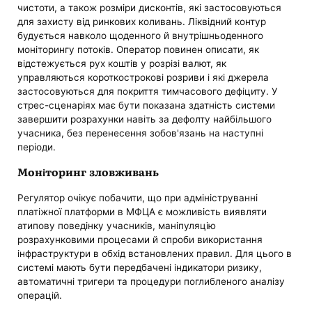
чистоти, а також розміри дисконтів, які застосовуються
для захисту від ринкових коливань. Ліквідний контур
будується навколо щоденного й внутрішньоденного
моніторингу потоків. Оператор повинен описати, як
відстежується рух коштів у розрізі валют, як
управляються короткострокові розриви і які джерела
застосовуються для покриття тимчасового дефіциту. У
стрес-сценаріях має бути показана здатність системи
завершити розрахунки навіть за дефолту найбільшого
учасника, без перенесення зобов'язань на наступні
періоди.
Моніторинг зловживань
Регулятор очікує побачити, що при адмініструванні
платіжної платформи в МФЦА є можливість виявляти
атипову поведінку учасників, маніпуляцію
розрахунковими процесами й спроби використання
інфраструктури в обхід встановлених правил. Для цього в
системі мають бути передбачені індикатори ризику,
автоматичні тригери та процедури поглибленого аналізу
операцій.