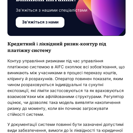
Зв’яжіться з нашими спеціалістами
Зв'яжіться з нами
Кредитний і ліквідний ризик-контур під
платіжну систему
Контур управління ризиками під час управління
платіжною системою в AIFC охоплює всі зобов'язання, що
виникають між учасниками в процесі переказу коштів,
клірингу й розрахунків. Оператор повинен показати, яким
чином розраховуються індивідуальні та сукупні
експозиції, які ліміти застосовуються та як враховуються
взаємозв'язки між афілійованими структурами. Регулятор
оцінює, чи дозволяє така модель виявляти накопичення
ризику до моменту, коли він починає загрожувати
стійкості системи.
У документації системи повинні бути зазначені допустимі
види забезпечення, вимоги до їх ліквідності та юридичної