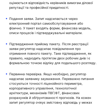
оцінюється відповідність керівників вимогам ділової
репутації та професійної придатності.
Подання заяви. Запит надсилається через
електронний портал самообслуговування або
фізично. У пакет входять форми, фінансова модель,
описи процесів і підтверджувальні матеріали.
Підтвердження прийому пакету. Після реєстрації
заяви регулятор надсилає повідомлення про
отримання повного пакету. Таке підтвердження, як
правило, надходить протягом двох робочих днів і є
формальною точкою відліку для подальшого розгляду.
Первинна перевірка. Якщо необхідно, регулятор
надсилає заявнику зауваження. Переважно питання
стосуються точності ліцензійного периметра,
корпоративного управління, технологічної
архітектури, механізмів ПВГ/ФТ, фінансових
розрахунків й обґрунтованості прогнозів. На кожен
запит регулятор очікує змістовну відповідь у межах