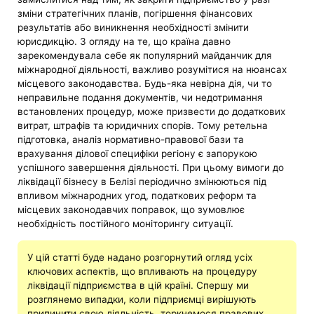
зміни стратегічних планів, погіршення фінансових
результатів або виникнення необхідності змінити
юрисдикцію. З огляду на те, що країна давно
зарекомендувала себе як популярний майданчик для
міжнародної діяльності, важливо розумітися на нюансах
місцевого законодавства. Будь-яка невірна дія, чи то
неправильне подання документів, чи недотримання
встановлених процедур, може призвести до додаткових
витрат, штрафів та юридичних спорів. Тому ретельна
підготовка, аналіз нормативно-правової бази та
врахування ділової специфіки регіону є запорукою
успішного завершення діяльності. При цьому вимоги до
ліквідації бізнесу в Белізі періодично змінюються під
впливом міжнародних угод, податкових реформ та
місцевих законодавчих поправок, що зумовлює
необхідність постійного моніторингу ситуації.
У цій статті буде надано розгорнутий огляд усіх
ключових аспектів, що впливають на процедуру
ліквідації підприємства в цій країні. Спершу ми
розглянемо випадки, коли підприємці вирішують
припинити свою діяльність, торкнемося правових