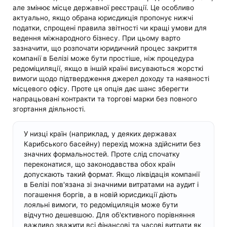
але змінює місце державної реєстрації. Це особливо
актуально, якщо обрана юрисдикція пропонує нижчі
податки, спрощені правила звітності чи кращі умови для
ведення міжнародного бізнесу. При цьому варто
зазначити, що розпочати юридичний процес закриття
компанії в Белізі може бути простіше, ніж процедура
редоміциляції, якщо в іншій країні висуваються жорсткі
вимоги щодо підтвердження джерел доходу та наявності
місцевого офісу. Проте ця опція дає шанс зберегти
напрацьовані контракти та торгові марки без повного
згортання діяльності.
У низці країн (наприклад, у деяких державах
Карибського басейну) перехід можна здійснити без
значних формальностей. Проте слід спочатку
переконатися, що законодавства обох країн
допускають такий формат. Якщо ліквідація компанії
в Белізі пов'язана зі значними витратами на аудит і
погашення боргів, а в новій юрисдикції діють
лояльні вимоги, то редоміциляція може бути
відчутно дешевшою. Для об'єктивного порівняння
важливо зважити всі фінансові та часові витрати як