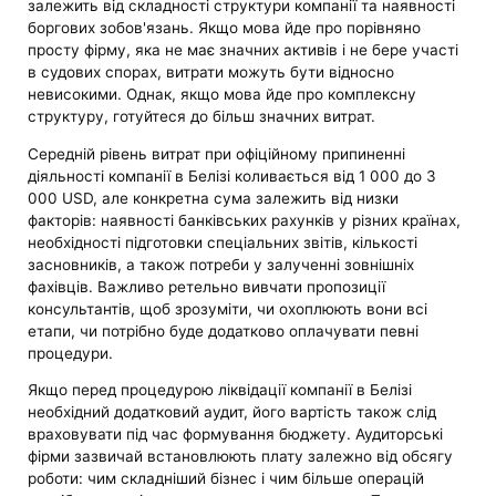
залежить від складності структури компанії та наявності
боргових зобов'язань. Якщо мова йде про порівняно
просту фірму, яка не має значних активів і не бере участі
в судових спорах, витрати можуть бути відносно
невисокими. Однак, якщо мова йде про комплексну
структуру, готуйтеся до більш значних витрат.
Середній рівень витрат при офіційному припиненні
діяльності компанії в Белізі коливається від 1 000 до 3
000 USD, але конкретна сума залежить від низки
факторів: наявності банківських рахунків у різних країнах,
необхідності підготовки спеціальних звітів, кількості
засновників, а також потреби у залученні зовнішніх
фахівців. Важливо ретельно вивчати пропозиції
консультантів, щоб зрозуміти, чи охоплюють вони всі
етапи, чи потрібно буде додатково оплачувати певні
процедури.
Якщо перед процедурою ліквідації компанії в Белізі
необхідний додатковий аудит, його вартість також слід
враховувати під час формування бюджету. Аудиторські
фірми зазвичай встановлюють плату залежно від обсягу
роботи: чим складніший бізнес і чим більше операцій