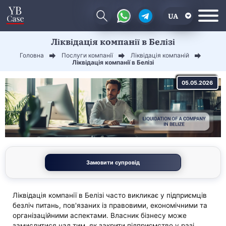
UA
Ліквідація компанії в Белізі
EN
Головна
Послуги компанії
Ліквідація компаній
CN
Ліквідація компанії в Белізі
05.05.2026
Замовити супровід
Ліквідація компанії в Белізі часто викликає у підприємців
безліч питань, пов'язаних із правовими, економічними та
організаційними аспектами. Власник бізнесу може
замислитися над тим, як закрити підприємство у разі