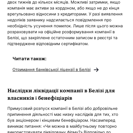
двох тижнів до кількох місяців. Можливі затримки, якщо
компанія має активи за кордоном, або якщо не до кінця
врегульовано відносини з кредиторами. У разі виявлення
недоліків заявнику надсилається повідомлення про
необхідність усунення помилок. Лише після цього можна
розраховувати на офіційне розформування компанії в
Белізі, що закріплене остаточним записом в реєстрі та
підтверджене відповідним сертифікатом.
Читати також:
Отримання банківської ліцензії в Белізі
Наслідки ліквідації компанії в Белізі для
власників і бенефіціарів
Примусовий розпуск компанії в Белізі або добровільне
припинення діяльності має низку наслідків для тих, хто
був акціонером і кінцевим бенефіціаром. Насамперед
виникає питання: «Чи можна в майбутньому повторно
використовувати ліквідовану фірму?» Відповідно до