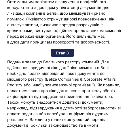
Оптимальним варіантом є залучення професійного
консультанта з досвідом у підготовці документів для
ліквідації компанії в Белізі, щоб мінімізувати ризик
помилок. Ліквідатор отримує широкі повноваження: він
аналізує активи, визначає порядок розрахунків із
кредиторами, виступає офіційним представником компанії
перед державними органами. Його діяльність має
відповідати принципам прозорості та доброчесності.
Етап 3
Подання заяви до Белізького реєстру компаній. Для
здійснення юридичної ліквідації підприємства в Белізі
необхідно подати відповідний пакет документів до
місцевого реєстру (Belize Companies & Corporate Affairs
Registry або іншої уповноваженої організації). Як правило,
надається заява про ліквідацію, копія протоколу зборів
акціонерів та підтвердження призначення ліквідатора.
Також можуть знадобитися додаткові документи,
наприклад, підтвердження відсутності заборгованостей зі
сплати податків або перебування фірми під судовим
розглядом. Важливо уточнити актуальний перелік
документів, оскільки законодавство та вимоги