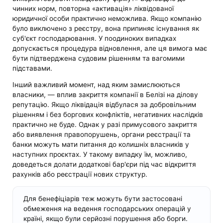
чинних норм, повторна «активація» ліквідованої
юридичної особи практично неможлива. Якщо компанію
було виключено з реєстру, вона припиняє існування як
суб'єкт господарювання. У поодиноких випадках
допускається процедура відновлення, але ця вимога має
бути підтверджена судовим рішенням та вагомими
підставами.
Інший важливий момент, над яким замислюються
власники, — вплив закриття компанії в Белізі на ділову
репутацію. Якщо ліквідація відбулася за добровільним
рішенням і без боргових конфліктів, негативних наслідків
практично не буде. Однак у разі примусового закриття
або виявлення правопорушень, органи реєстрації та
банки можуть мати питання до колишніх власників у
наступних проєктах. У такому випадку їм, можливо,
доведеться долати додаткові бар'єри під час відкриття
рахунків або реєстрації нових структур.
Для бенефіціарів теж можуть бути застосовані
обмеження на ведення господарських операцій у
країні, якщо були серйозні порушення або борги.