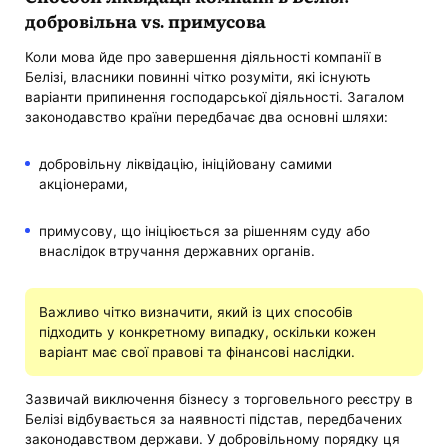
добровільна vs. примусова
Коли мова йде про завершення діяльності компанії в
Белізі, власники повинні чітко розуміти, які існують
варіанти припинення господарської діяльності. Загалом
законодавство країни передбачає два основні шляхи:
добровільну ліквідацію, ініційовану самими
акціонерами,
примусову, що ініціюється за рішенням суду або
внаслідок втручання державних органів.
Важливо чітко визначити, який із цих способів
підходить у конкретному випадку, оскільки кожен
варіант має свої правові та фінансові наслідки.
Зазвичай виключення бізнесу з торговельного реєстру в
Белізі відбувається за наявності підстав, передбачених
законодавством держави. У добровільному порядку ця