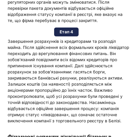
регуляторних органів можуть змінюватися. Після
перевірки пакета документів відбувається офіційне
відображення статусу компанії в реєстрі, яке вказує на
те, що фірма перебуває в процесі закриття.
Етап 4
Завершення розрахунків із кредиторами та розподіл
майна. Після здійснення всіх формальних кроків ліквідатор
переходить до врегулювання фінансових питань. Він
зобов'язаний повідомити всіх відомих кредиторів про
припинення існування компанії. Далі здійснюється
розрахунок за зобов'язаннями: гасяться борги,
закриваються банківські рахунки, реалізуються активи.
Залишок коштів (за наявності) розподіляється між
акціонерами пропорційно до їхніх часток. Важливо
проконтролювати, щоб усі розрахунки були проведені у
точній відповідності до законодавства. Насамкінець
відбувається офіційне завершення процесу: компанія
отримує статус «ліквідована», що означає остаточне
виключення компанії з торговельного реєстру в Белізі.
Фінансові аспекти ліквідації бізнесу в