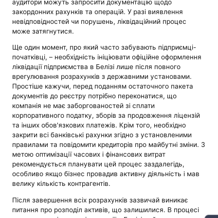
аудитори можуть запросити документацію щодо
закордонних рахунків та операцій. У разі виявлення
невідповідностей чи порушень, ліквідаційний процес
може затягнутися.
Ще один момент, про який часто забувають підприємці-
початківці, – необхідність ініціювати офіційне оформлення
ліквідації підприємства в Белізі лише після повного
врегулювання розрахунків з державними установами.
Простіше кажучи, перед поданням остаточного пакета
документів до реєстру потрібно переконатися, що
компанія не має заборгованостей зі сплати
корпоративного податку, зборів за продовження ліцензій
та інших обов'язкових платежів. Крім того, необхідно
закрити всі банківські рахунки згідно з установленими
правилами та повідомити кредиторів про майбутні зміни. З
метою оптимізації часових і фінансових витрат
рекомендується планувати цей процес заздалегідь,
особливо якщо бізнес провадив активну діяльність і мав
велику кількість контрагентів.
Після завершення всіх розрахунків зазвичай виникає
питання про розподіл активів, що залишилися. В процесі