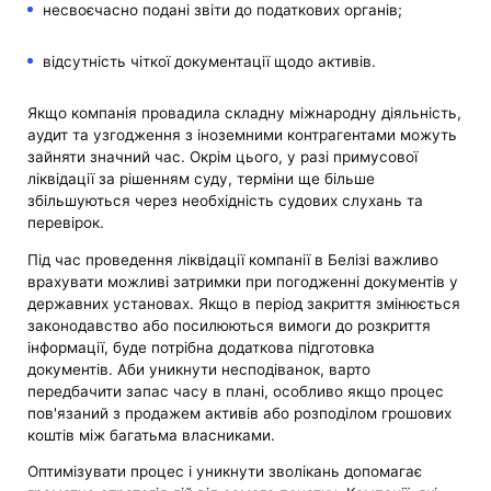
несвоєчасно подані звіти до податкових органів;
відсутність чіткої документації щодо активів.
Якщо компанія провадила складну міжнародну діяльність,
аудит та узгодження з іноземними контрагентами можуть
зайняти значний час. Окрім цього, у разі примусової
ліквідації за рішенням суду, терміни ще більше
збільшуються через необхідність судових слухань та
перевірок.
Під час проведення ліквідації компанії в Белізі важливо
врахувати можливі затримки при погодженні документів у
державних установах. Якщо в період закриття змінюється
законодавство або посилюються вимоги до розкриття
інформації, буде потрібна додаткова підготовка
документів. Аби уникнути несподіванок, варто
передбачити запас часу в плані, особливо якщо процес
пов'язаний з продажем активів або розподілом грошових
коштів між багатьма власниками.
Оптимізувати процес і уникнути зволікань допомагає