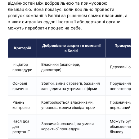
відмінностей між добровільною та примусовою
ліквідацією. Вона показує, коли доцільно провести
розпуск компанії в Белізі за рішенням самих власників, а
в яких ситуаціях судові інстанції або державні органи
можуть перебрати процес на себе.
Добровільне закриття компанії
Примусова лі
Критерій
в Белізі
Ініціатор
Власники (акціонери,
Державні органи
процедури
директори)
Основні
Збитки, зміна стратегії, бажання
Порушення зако
причини
заощадити на утриманні фірми
неплатоспромож
Рівень
Контролюється власниками,
Призначений су
контролю
уповноваженим ліквідатором
державний наг
Наслідки
Можуть бути не
Зазвичай незначні, за умови
для
обмеженнями н
коректної процедури
репутації
бізнесу