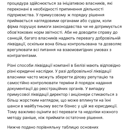
процедура здійснюється за ініціативою власників, які
переконані в необхідності припинення діяльності
підприємства. У примусовому ж порядку рішення
приймається наглядовими органами або судом, коли
фірма порушує вимоги законодавства чи не дотримується
обов'язкових норм звітності. Аби не доводити справу до
санкцій, багато власників надають перевагу добровільній
ліквідації, оскільки вона більш контрольована та дозволяє
врегулювати всі питання на взаємовигідних умовах з
контрагентами.
Різні способи ліквідації компанії в Белізі мають відповідно
різні юридичні наслідки. У разі добровільної ліквідації
власники часто можуть зберегти ділову репутацію та
самостійно контролювати терміни й порядок надання
документації до реєстраційних органів. У випадку
примусової ліквідації директор і акціонери стикаються з
більш жорстким наглядом, що може вплинути на їхні
шанси в майбутньому вести бізнес у цій же юрисдикції.
Тому важливо оцінити всі переваги та недоліки кожного
методу раніше, ніж приймати остаточне рішення.
Нижче подано порівняльну таблицю основних