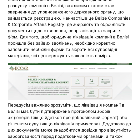
розпуску компанії в Белізі, важливим етапом стає
звернення до уповноваженого державного органу, що
займається реєстрацією. Найчастіше це Belize Companies
& Corporate Affairs Registry, де збирають та обробляють
документи щодо створення, реорганізації та закриття
фірм. Для того, щоб юридична ліквідація компанії в Белізі
пройшла без зайвих зволікань, необхідно коректно
заповнити необхідні форми та зібрати всі супровідні
матеріали, які підтверджують законність намірів.
Передусім важливо зрозуміти, що ліквідація компанії в
Белізі має бути підтверджена протоколом зборів
акціонерів (якщо йдеться про добровільний формат) або
рішенням суду (якщо ліквідація примусова). Додатково до
цих документів може знадобитися довідка про відсутність
заборгованості перед податковими органами, а також