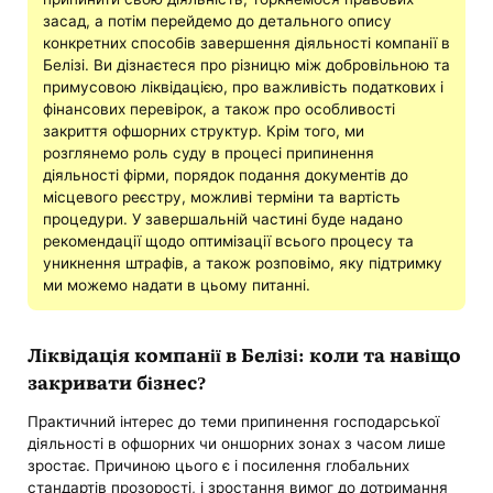
засад, а потім перейдемо до детального опису
конкретних способів завершення діяльності компанії в
Белізі. Ви дізнаєтеся про різницю між добровільною та
примусовою ліквідацією, про важливість податкових і
фінансових перевірок, а також про особливості
закриття офшорних структур. Крім того, ми
розглянемо роль суду в процесі припинення
діяльності фірми, порядок подання документів до
місцевого реєстру, можливі терміни та вартість
процедури. У завершальній частині буде надано
рекомендації щодо оптимізації всього процесу та
уникнення штрафів, а також розповімо, яку підтримку
ми можемо надати в цьому питанні.
Ліквідація компанії в Белізі: коли та навіщо
закривати бізнес?
Практичний інтерес до теми припинення господарської
діяльності в офшорних чи оншорних зонах з часом лише
зростає. Причиною цього є і посилення глобальних
стандартів прозорості, і зростання вимог до дотримання