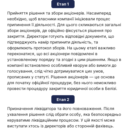
Етап 1
Прийняття рішення та збори акціонерів. Насамперед
необхідно, щоб власники компанії ініціювали процес
припинення її діяльності. Для цього скликаються загальні
збори акціонерів, де офіційно фіксується рішення про
закриття. Директори готують відповідні документи, що
підтверджують намір припинити діяльність, та
оформлюють протокол зборів. На цьому етапі важливо
переконатися, що всі акціонери повідомлені в
установленому порядку та згодні з цим рішенням. Якщо в
компанії встановлено особливий кворум або вимоги до
голосування, слід чітко дотримуватися цих умов,
прописаних у статуті. Рішення акціонерів — це основа
для початку офіційної процедури, без нього неможливо
провести процедуру закриття юридичної особи в Белізі.
Етап 2
Призначення ліквідатора та його повноваження. Після
ухвалення рішення слід обрати особу, яка безпосередньо
керуватиме ліквідаційним процесом. У цій якості може
виступати хтось із директорів або сторонній фахівець.