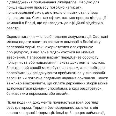
підтвердження призначення ліквідатора. Нерідко для
пришвидшення процесу потрібно написати
пояснювальний лист, де стисло описати стан справ
підприємства. Саме так оформлюється процес ліквідації
компанії в Белізі, що призводить до офіційної відмітки в
реєстрі.
Окреме питання — спосіб подання документації. Сьогодні
можна подати запит на закриття компанії в Белізі як у
паперовій формі, так і скористатися електронною
процедурою, якщо вона підтримується на момент
звернення. Паперовий варіант передбачає особисту
присутність або надсилання пакета документів поштою.
Електронний спосіб може бути швидшим, але необхідно
перевірити, чи всі документи приймаються у сканованій
версії та чи потрібне подальше надання оригіналів. Також
важливо враховувати, що оплата державних зборів може
здійснюватися різними способами: в касі реєстратури,
банківським переказом або онлайн.
Після подання документів починається їхній розгляд
реєстратором. Терміни безпосередньо залежать від
повноти наданої інформації. Іноді цей процес займає від