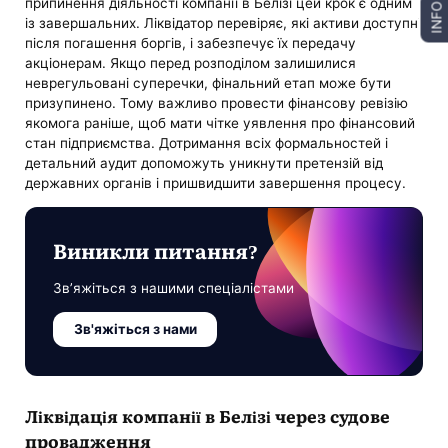
припинення діяльності компанії в Белізі цей крок є одним
INFO
із завершальних. Ліквідатор перевіряє, які активи доступні
після погашення боргів, і забезпечує їх передачу
акціонерам. Якщо перед розподілом залишилися
неврегульовані суперечки, фінальний етап може бути
призупинено. Тому важливо провести фінансову ревізію
якомога раніше, щоб мати чітке уявлення про фінансовий
стан підприємства. Дотримання всіх формальностей і
детальний аудит допоможуть уникнути претензій від
державних органів і пришвидшити завершення процесу.
Виникли питання?
Зв’яжіться з нашими спеціалістами
Зв'яжіться з нами
Ліквідація компанії в Белізі через судове
провадження