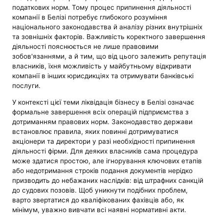
податкових норм. Тому процес припинення діяльності
компанії в Белізі потребує глибокого розуміння
національного законодавства й аналізу різних внутрішніх
та зовнішніх факторів. Важливість коректного завершення
діяльності пояснюється не лише правовими
зобов'язаннями, а й тим, що від цього залежить репутація
власників, їхня можливість у майбутньому відкривати
компанії в інших юрисдикціях та отримувати банківські
послуги.
У контексті цієї теми ліквідація бізнесу в Белізі означає
формальне завершення всіх операцій підприємства з
дотриманням правових норм. Законодавство держави
встановлює правила, яких повинні дотримуватися
акціонери та директори у разі необхідності припинення
діяльності фірми. Для деяких власників сама процедура
може здатися простою, але ігнорування ключових етапів
або недотримання строків подання документів нерідко
призводить до небажаних наслідків: від штрафних санкцій
до судових позовів. Щоб уникнути подібних проблем,
варто звертатися до кваліфікованих фахівців або, як
мінімум, уважно вивчати всі наявні нормативні акти.