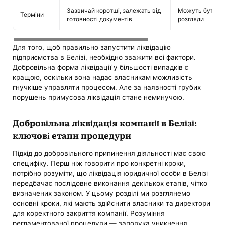
Зазвичай коротші, залежать від
Можуть бути до
Терміни
готовності документів
розгляди
Для того, щоб правильно запустити ліквідацію
підприємства в Белізі, необхідно зважити всі фактори.
Добровільна форма ліквідації у більшості випадків є
кращою, оскільки вона надає власникам можливість
гнучкіше управляти процесом. Але за наявності грубих
порушень примусова ліквідація стане неминучою.
Добровільна ліквідація компанії в Белізі:
ключові етапи процедури
Підхід до добровільного припинення діяльності має свою
специфіку. Перш ніж говорити про конкретні кроки,
потрібно розуміти, що ліквідація юридичної особи в Белізі
передбачає послідовне виконання декількох етапів, чітко
визначених законом. У цьому розділі ми розглянемо
основні кроки, які мають здійснити власники та директори
для коректного закриття компанії. Розуміння
регламентованої процедури — запорука уникнення