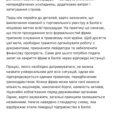
непередбачених ускладнень, додаткових витрат і
затягування строків.
Перш ніж перейти до деталей, варто зазначити, що
виключення компанії з торговельного реєстру в Белізі є
кінцевою метою всієї процедури. На практиці це означає,
що після проходження всіх формальностей фірма
припиняє існування в правовому полі країни. Щоб досягти
цієї мети, необхідно грамотно організувати роботу з
документами, призначити ліквідатора та забезпечити
фінансову прозорість. Саме для цього потрібно подати
запит на закриття фірми в Белізі через відповідні інстанції.
Процес, якого необхідно дотримуватися, не можна
назвати універсальним для всіх ситуацій, однак він
підпорядковується єдиним правилам, передбаченим
законодавством. Кожна фірма може мати свої нюанси:
кількість акціонерів, накопичені борги, наявність активів,
ліцензійні зобов'язання перед державними органами.
Однак, варто зауважити, загальні принципи залишаються
незмінними. Нижче наведено стандартну схему, яка
відображає етапи ліквідації підприємства в Белізі.