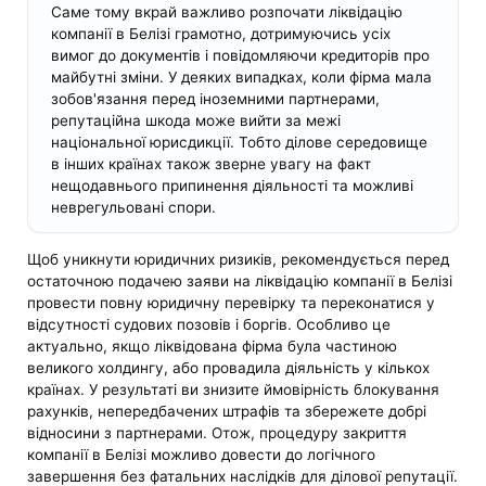
Саме тому вкрай важливо розпочати ліквідацію
компанії в Белізі грамотно, дотримуючись усіх
вимог до документів і повідомляючи кредиторів про
майбутні зміни. У деяких випадках, коли фірма мала
зобов'язання перед іноземними партнерами,
репутаційна шкода може вийти за межі
національної юрисдикції. Тобто ділове середовище
в інших країнах також зверне увагу на факт
нещодавнього припинення діяльності та можливі
неврегульовані спори.
Щоб уникнути юридичних ризиків, рекомендується перед
остаточною подачею заяви на ліквідацію компанії в Белізі
провести повну юридичну перевірку та переконатися у
відсутності судових позовів і боргів. Особливо це
актуально, якщо ліквідована фірма була частиною
великого холдингу, або провадила діяльність у кількох
країнах. У результаті ви знизите ймовірність блокування
рахунків, непередбачених штрафів та збережете добрі
відносини з партнерами. Отож, процедуру закриття
компанії в Белізі можливо довести до логічного
завершення без фатальних наслідків для ділової репутації.