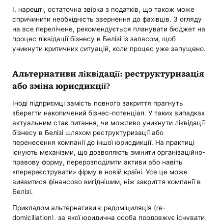
І, нарешті, остаточна звірка з податків, що також може
спричинити необхідність звернення до фахівців. З огляду
на все перелічене, рекомендується планувати бюджет на
процес ліквідації бізнесу в Белізі із запасом, щоб
уникнути критичних ситуацій, коли процес уже запущено.
Альтернативи ліквідації: реструктуризація
або зміна юрисдикції?
Іноді підприємці замість повного закриття прагнуть
зберегти накопичений бізнес-потенціал. У таких випадках
актуальним стає питання, чи можливо уникнути ліквідації
бізнесу в Белізі шляхом реструктуризації або
перенесення компанії до іншої юрисдикції. На практиці
існують механізми, що дозволяють змінити організаційно-
правову форму, перерозподілити активи або навіть
«перереєструвати» фірму в новій країні. Усе це може
виявитися фінансово вигіднішим, ніж закриття компанії в
Белізі.
Прикладом альтернативи є редоміциляція (re-
domiciliation), за якої юридична особа продовжує існувати,