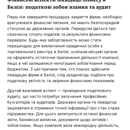
Белізі: податкові зобов'язання та аудит
Перш ніж завершити процедуру закриття фірми, необхідно
врегулювати фінансові питання, які мають безпосередній
стосунок до державних органів. Передусім ідеться про
своєчасну сплату податків та результати фінансових
перевірок. Будь-яка заборгованість може стати
перешкодою для виключення юридичної особи з
торговельного реєстру в Белізі, оскільки місцеві органи
не оформлять остаточне припинення діяльності компанії,
якщо в неї залишилися непогашені зобов'язання перед
бюджетом. З цієї причини тим, хто планує здійснити
ліквідацію фірми в Белізі, слід заздалегідь подбати про
податкову звітність та звіряння фінансових показників.
Другий важливий аспект — проведення податкового
аудиту, що часто потребує залучення професійних
бухгалтерів та аудиторів. Державні органи та ліквідатор
зацікавлені в отриманні точної інформації про стан справ
підприємства. Для цього запитуються останні фінансові
звіти, банківські виписки, документи щодо активів і
зобов'язань. Якщо компанія вела міжнародну діяльність,