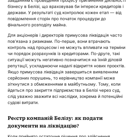
завданням є проведення процесу припинення діяльності
бізнесу в Белізі, що враховував би інтереси кредиторів і
держави. У результаті суд контролює кожен етап — від
повідомлення сторін про початок процедури до
фінального розподілу майна.
Для акціонерів і директорів примусова ліквідація часто
пов’язана з ризиками. По-перше, вони втрачають
контроль над процесом і не можуть впливати на терміни
чи порядок розрахунків із кредиторами. По-друге, такі
ситуації можуть негативно позначитися на їхній діловій
репутації, ускладнюючи надалі відкриття нових проєктів.
Якщо примусова ліквідація завершиться виявленням
серйозних порушень, то керівництво компанії може
зіткнутися з обмеженнями в майбутньому. Тому, коли
йдеться про закриття підприємства в Белізі через суд,
слід уважно зважити всі наслідки, зокрема й потенційні
судові витрати.
Реєстр компаній Белізу: як подати
документи на ліквідацію?
Коли прийнято остаточне рішення про здійснення