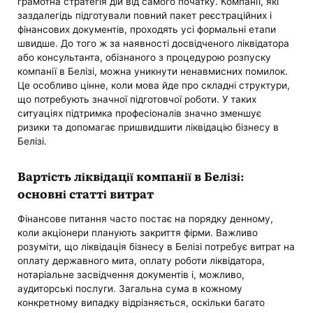
грамотна стратегія дій від самого початку. Компанії, які
заздалегідь підготували повний пакет реєстраційних і
фінансових документів, проходять усі формальні етапи
швидше. До того ж за наявності досвідченого ліквідатора
або консультанта, обізнаного з процедурою розпуску
компанії в Белізі, можна уникнути ненавмисних помилок.
Це особливо цінне, коли мова йде про складні структури,
що потребують значної підготовчої роботи. У таких
ситуаціях підтримка професіоналів значно зменшує
ризики та допомагає пришвидшити ліквідацію бізнесу в
Белізі.
Вартість ліквідації компанії в Белізі:
основні статті витрат
Фінансове питання часто постає на порядку денному,
коли акціонери планують закриття фірми. Важливо
розуміти, що ліквідація бізнесу в Белізі потребує витрат на
оплату державного мита, оплату роботи ліквідатора,
нотаріальне засвідчення документів і, можливо,
аудиторські послуги. Загальна сума в кожному
конкретному випадку відрізняється, оскільки багато