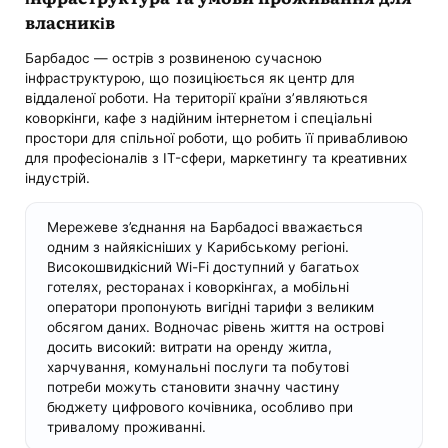
власників
Барбадос — острів з розвиненою сучасною
інфраструктурою, що позиціюється як центр для
віддаленої роботи. На території країни з’являються
коворкінги, кафе з надійним інтернетом і спеціальні
простори для спільної роботи, що робить її привабливою
для професіоналів з IT-сфери, маркетингу та креативних
індустрій.
Мережеве з’єднання на Барбадосі вважається
одним з найякісніших у Карибському регіоні.
Високошвидкісний Wi-Fi доступний у багатьох
готелях, ресторанах і коворкінгах, а мобільні
оператори пропонують вигідні тарифи з великим
обсягом даних. Водночас рівень життя на острові
досить високий: витрати на оренду житла,
харчування, комунальні послуги та побутові
потреби можуть становити значну частину
бюджету цифрового кочівника, особливо при
тривалому проживанні.