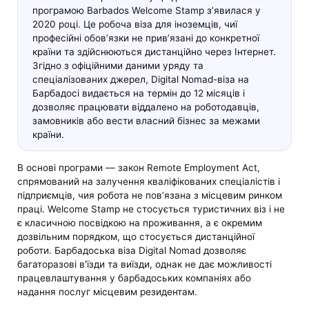
програмою Barbados Welcome Stamp з’явилася у
2020 році. Це робоча віза для іноземців, чиї
професійні обов’язки не прив’язані до конкретної
країни та здійснюються дистанційно через Інтернет.
Згідно з офіційними даними уряду та
спеціалізованих джерел, Digital Nomad-віза на
Барбадосі видається на термін до 12 місяців і
дозволяє працювати віддалено на роботодавців,
замовників або вести власний бізнес за межами
країни.
В основі програми — закон Remote Employment Act,
спрямований на залучення кваліфікованих спеціалістів і
підприємців, чия робота не пов’язана з місцевим ринком
праці. Welcome Stamp не стосується туристичних віз і не
є класичною посвідкою на проживання, а є окремим
дозвільним порядком, що стосується дистанційної
роботи. Барбадоська віза Digital Nomad дозволяє
багаторазові в’їзди та виїзди, однак не дає можливості
працевлаштування у барбадоських компаніях або
надання послуг місцевим резидентам.