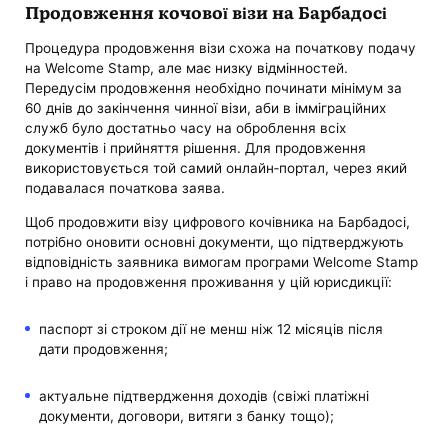
Продовження кочової візи на Барбадосі
Процедура продовження візи схожа на початкову подачу
на Welcome Stamp, але має низку відмінностей.
Передусім продовження необхідно починати мінімум за
60 днів до закінчення чинної візи, аби в імміграційних
служб було достатньо часу на оброблення всіх
документів і прийняття рішення. Для продовження
використовується той самий онлайн‑портал, через який
подавалася початкова заява.
Щоб продовжити візу цифрового кочівника на Барбадосі,
потрібно оновити основні документи, що підтверджують
відповідність заявника вимогам програми Welcome Stamp
і право на продовження проживання у цій юрисдикції:
паспорт зі строком дії не менш ніж 12 місяців після
дати продовження;
актуальне підтвердження доходів (свіжі платіжні
документи, договори, витяги з банку тощо);