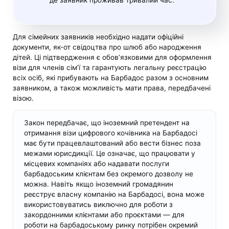
Для сімейних заявників необхідно надати офіційні
документи, як-от свідоцтва про шлюб або народження
дітей. Ці підтвердження є обов’язковими для оформлення
візи для членів сім’ї та гарантують легальну реєстрацію
всіх осіб, які прибувають на Барбадос разом з основним
заявником, а також можливість мати права, передбачені
візою.
Закон передбачає, що іноземний претендент на
отримання візи цифрового кочівника на Барбадосі
має бути працевлаштований або вести бізнес поза
межами юрисдикції. Це означає, що працювати у
місцевих компаніях або надавати послуги
барбадоським клієнтам без окремого дозволу не
можна. Навіть якщо іноземний громадянин
реєструє власну компанію на Барбадосі, вона може
використовуватись виключно для роботи з
закордонними клієнтами або проєктами — для
роботи на барбадоському ринку потрібен окремий