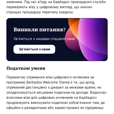
заявника. Під час в’їзду на Барбадос прикордонні служби
перевіряють візу у цифровому вигляді, що значно
спрощує процедуру перетину кордону.
Виникли питання?
Зв’яжіться з нашими спеціалістами
Зв'яжіться з нами
Податкові умови
Перевагою отримання візи цифрового кочівника за
програмою Barbados Welcome Stamp є те, що дохід,
отриманий дистанційно з джерел за межами країни, не
оподатковується місцевим податком на доходи. Водночас
власники візи для цифрових кочівників на Барбадосі
продовжують виконувати податкові зобов’язання там, де
офіційно є резидентами або зареєстровані як підприємці.