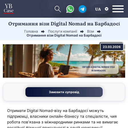
UA
Отримання візи Digital Nomad на Барбадосі
EN
Головна
Послуги компанії
Візи
CN
Отримання візи Digital Nomad на Барбадосі
23.03.2026
Замовити супровід
Отримати Digital Nomad-візу на Барбадосі можуть
підприємці, власники онлайн-бізнесу та спеціалісти, чия
робота пов’язана з міжнародними ринками та не вимагає
постійної фізичної присутності в одній юрисдикції.