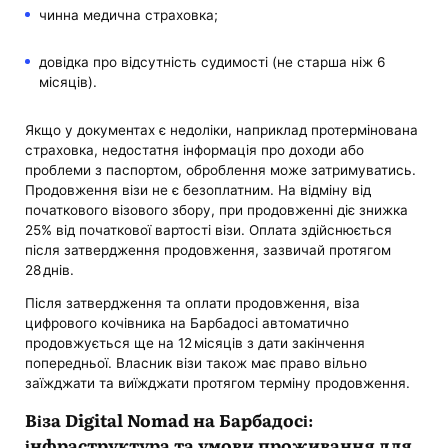
чинна медична страховка;
довідка про відсутність судимості (не старша ніж 6
місяців).
Якщо у документах є недоліки, наприклад протермінована
страховка, недостатня інформація про доходи або
проблеми з паспортом, оброблення може затримуватись.
Продовження візи не є безоплатним. На відміну від
початкового візового збору, при продовженні діє знижка
25% від початкової вартості візи. Оплата здійснюється
після затвердження продовження, зазвичай протягом
28 днів.
Після затвердження та оплати продовження, віза
цифрового кочівника на Барбадосі автоматично
продовжується ще на 12 місяців з дати закінчення
попередньої. Власник візи також має право вільно
заїжджати та виїжджати протягом терміну продовження.
Віза Digital Nomad на Барбадосі:
інфраструктура та умови проживання для