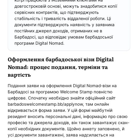
котрі працюють з іноземними клієнтами на
довгостроковій основі, можуть знадобитися копії
сервісних контрактів, що підтверджують
стабільність і тривалість віддаленої роботи. Ці
документи підтверджують наявність у заявника
постійних джерел доходів, отриманих не в
Барбадосі, що відповідає умовам барбадоської
програми Digital Nomad.
Оформлення барбадоської візи Digital
Nomad: процес подання, терміни та
вартість
Подання заяви на оформлення Digital Nomad-візи на
Барбадосі за програмою Welcome Stamp повністю
цифрове. Спочатку необхідно знайти офіційний сайт
barbadoswelcomestamp.bb/applynow, там онлайн
відкривається форма заяви. У цій формі майбутній
резидент вносить персональні дані, інформацію про свою
професію та джерела доходів, він також завантажує скан-
копії необхідних документів. Щойно анкету заповнено, й
усі документи завантажені, заява надсилається на