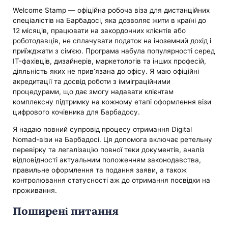
Welcome Stamp — офіційна робоча віза для дистанційних
спеціалістів на Барбадосі, яка дозволяє жити в країні до
12 місяців, працювати на закордонних клієнтів або
роботодавців, не сплачувати податок на іноземний дохід і
приїжджати з сім’єю. Програма набула популярності серед
IT-фахівців, дизайнерів, маркетологів та інших професій,
діяльність яких не прив’язана до офісу. Я маю офіційні
акредитації та досвід роботи з імміграційними
процедурами, що дає змогу надавати клієнтам
комплексну підтримку на кожному етапі оформлення візи
цифрового кочівника для Барбадосу.
Я надаю повний супровід процесу отримання Digital
Nomad-візи на Барбадосі. Ця допомога включає ретельну
перевірку та легалізацію повної теки документів, аналіз
відповідності актуальним положенням законодавства,
правильне оформлення та подання заяви, а також
контролювання статусності аж до отримання посвідки на
проживання.
Поширені питання