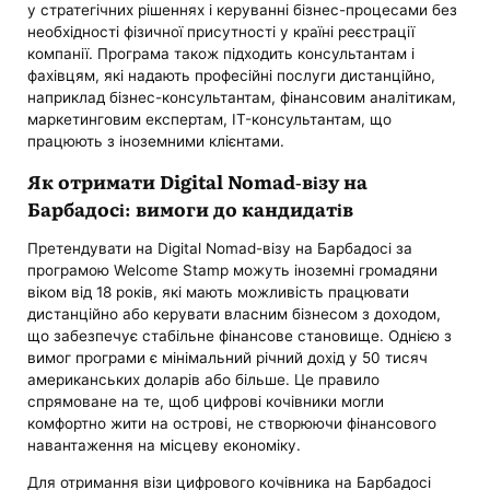
у стратегічних рішеннях і керуванні бізнес-процесами без
необхідності фізичної присутності у країні реєстрації
компанії. Програма також підходить консультантам і
фахівцям, які надають професійні послуги дистанційно,
наприклад бізнес-консультантам, фінансовим аналітикам,
маркетинговим експертам, IT-консультантам, що
працюють з іноземними клієнтами.
Як отримати Digital Nomad-візу на
Барбадосі: вимоги до кандидатів
Претендувати на Digital Nomad-візу на Барбадосі за
програмою Welcome Stamp можуть іноземні громадяни
віком від 18 років, які мають можливість працювати
дистанційно або керувати власним бізнесом з доходом,
що забезпечує стабільне фінансове становище. Однією з
вимог програми є мінімальний річний дохід у 50 тисяч
американських доларів або більше. Це правило
спрямоване на те, щоб цифрові кочівники могли
комфортно жити на острові, не створюючи фінансового
навантаження на місцеву економіку.
Для отримання візи цифрового кочівника на Барбадосі