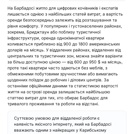
На Барбадосі житло для цифрових кочівників і експатів
лишається однією з найбільших статей витрат, а вартість
оренди безпосередньо залежить від розташування та
рівня комфорту. У популярних і густонаселених районах,
зокрема, Бриджтаун або поблизу туристичної
інфраструктури, оренда однокімнатної квартири
коливається приблизно від 900 до 1800 американських
доларів на місяць. У віддалених районах, віддалених від
центральних та туристичних зон, можна знайти варіанти
за більш доступною ціною — від 600 до 950 $ на місяць,
проте такі квартири часто здаються без меблів, з
обмеженими побутовими зручностями або вимагають
щоденних поїздок до робочих і ділових центрів. За
останніми офіційними даними та статистикою вартості
життя на острові оренда залишається найбільшою
статтею витрат для тих, хто обирає Барбадос для
тривалого проживання та роботи на відстані.
Суттєвою умовою для віддаленої роботи є
наявність якісного інтернету, який на Барбадосі
вважають одним з найкращих у Карибському