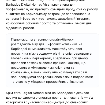
Barbados Digital Nomad Visa призначена для
професіоналів, які прагнуть суміщати продуктивну роботу
з життям на Карибському острові, де запропонована
сучасна інфраструктура, високошвидкісний інтернет,
комфортний робочий простір та оптимальні умови для
віддаленої роботи.
Підприємці та власники онлайн-бізнесу
розглядають візу для цифрових кочівників на
Барбадосі як можливість масштабувати свої
проєкти на міжнародному рівні та співпрацювати з
глобальними партнерами, зберігаючи при цьому
правовий зв’язок зі своєю країною. Фахівці, що
працюють з міжнародними клієнтами та
компаніями, мають змогу вільно планувати свій
час, поєднуючи професійні обов’язки з подорожами
та участю у місцевих професійних спільнотах.
Крім того, Digital Nomad-віза на Барбадосі відкриває
доступ до широкого спектра послуг для експатів — від
коворкінгів і сучасних бізнес-центрів до фінансових і