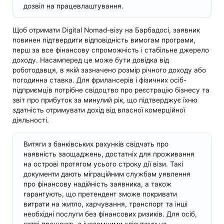
дозвіл на працевлаштування.
Щоб отримати Digital Nomad-візу на Барбадосі, заявник
повинен підтвердити відповідність вимогам програми,
перш за все фінансову спроможність і стабільне джерело
доходу. Насамперед це може бути довідка від
роботодавця, в якій зазначено розмір річного доходу або
погодинна ставка. Для фрилансерів і фізичних осіб-
підприємців потрібне свідоцтво про реєстрацію бізнесу та
звіт про прибуток за минулий рік, що підтверджує їхню
здатність отримувати дохід від власної комерційної
діяльності.
Витяги з банківських рахунків свідчать про
наявність заощаджень, достатніх для проживання
на острові протягом усього строку дії візи. Такі
документи дають міграційним службам уявлення
про фінансову надійність заявника, а також
гарантують, що претендент зможе покривати
витрати на житло, харчування, транспорт та інші
необхідні послуги без фінансових ризиків. Для осіб,