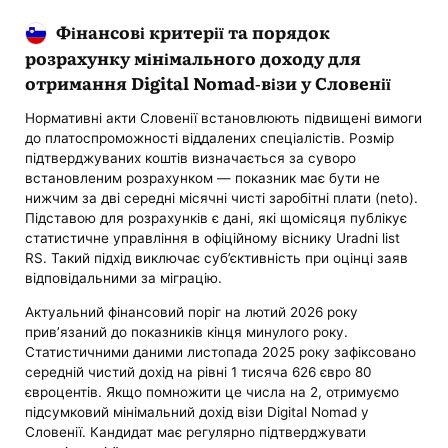
Фінансові критерії та порядок
розрахунку мінімального доходу для
отримання Digital Nomad-візи у Словенії
Нормативні акти Словенії встановлюють підвищені вимоги
до платоспроможності віддалених спеціалістів. Розмір
підтверджуваних коштів визначається за суворо
встановленим розрахунком — показник має бути не
нижчим за дві середні місячні чисті заробітні плати (neto).
Підставою для розрахунків є дані, які щомісяця публікує
статистичне управління в офіційному віснику Uradni list
RS. Такий підхід виключає суб’єктивність при оцінці заяв
відповідальними за міграцію.
Актуальний фінансовий поріг на лютий 2026 року
прив’язаний до показників кінця минулого року.
Статистичними даними листопада 2025 року зафіксовано
середній чистий дохід на рівні 1 тисяча 626 євро 80
євроцентів. Якщо помножити це числа на 2, отримуємо
підсумковий мінімальний дохід візи Digital Nomad у
Словенії. Кандидат має регулярно підтверджувати