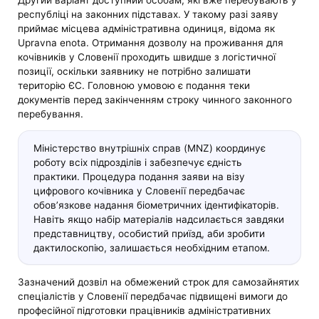
республіці на законних підставах. У такому разі заяву
приймає місцева адміністративна одиниця, відома як
Upravna enota. Отримання дозволу на проживання для
кочівників у Словенії проходить швидше з логістичної
позиції, оскільки заявнику не потрібно залишати
територію ЄС. Головною умовою є подання теки
документів перед закінченням строку чинного законного
перебування.
Міністерство внутрішніх справ (MNZ) координує
роботу всіх підрозділів і забезпечує єдність
практики. Процедура подання заяви на візу
цифрового кочівника у Словенії передбачає
обов’язкове надання біометричних ідентифікаторів.
Навіть якщо набір матеріалів надсилається завдяки
представництву, особистий приїзд, аби зробити
дактилоскопію, залишається необхідним етапом.
Зазначений дозвіл на обмежений строк для самозайнятих
спеціалістів у Словенії передбачає підвищені вимоги до
професійної підготовки працівників адміністративних