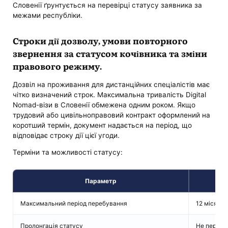
Словенії ґрунтується на перевірці статусу заявника за
межами республіки.
Строки дії дозволу, умови повторного
звернення за статусом кочівника та зміни
правового режиму.
Дозвіл на проживання для дистанційних спеціалістів має
чітко визначений строк. Максимальна тривалість Digital
Nomad-візи в Словенії обмежена одним роком. Якщо
трудовий або цивільноправовий контракт оформлений на
коротший термін, документ надається на період, що
відповідає строку дії цієї угоди.
Терміни та можливості статусу:
Параметр
У
Максимальний період перебування
12 місяців
Пролонгація статусу
Не передб