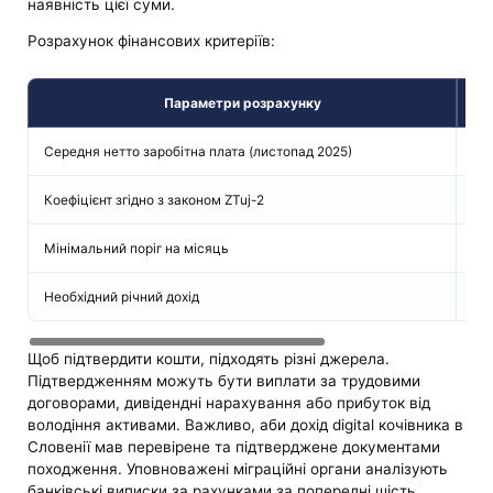
наявність цієї суми.
Розрахунок фінансових критеріїв:
Параметри розрахунку
Середня нетто заробітна плата (листопад 2025)
1 6
Коефіцієнт згідно з законом ZTuj-2
x2
Мінімальний поріг на місяць
3 2
Необхідний річний дохід
39
Щоб підтвердити кошти, підходять різні джерела.
Підтвердженням можуть бути виплати за трудовими
договорами, дивідендні нарахування або прибуток від
володіння активами. Важливо, аби дохід digital кочівника в
Словенії мав перевірене та підтверджене документами
походження. Уповноважені міграційні органи аналізують
банківські виписки за рахунками за попередні шість