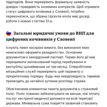
підрозділів. Вони перевіряють формальну наявність
довідок і правдивість іноземних контрактів. Щоб отримати
статус цифрового кочівника у Словенії, потрібно
переконатися, що обрана Upravna enota має досвід
роботи з новою статтею 51.a.
Загальні юридичні умови до ВНП для
цифрових кочівників у Словенії
Існують певні наскрізні вимоги, без виконання яких
неможливо оформити резидентство. Основним
документом є закордонний паспорт. Термін його дії має
перекривати запланований період перебування в
республіці щонайменше на три місяці. Співробітники
міграційних служб перевіряють цей параметр у
пріоритетному порядку. Будь-яка невідповідність термінів
призводить до негайної зупинки розгляду справи.
Обов’язковим елементом пакета документів є страховий
поліс. Поліс повинен забезпечувати не менше, ніж оплату
послуг екстреної медичної допомоги на всій території
держави. Мінімальна сума покриття зазвичай становить