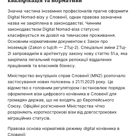
Значна частина іноземних професіоналів прагне оформити
Digital Nomad-візу у Словенії, однак правова зазначена
назва не закріплена в законодавстві. Чинним
законодавством Digital Nomad-віза статусно
класифікується як дозвіл на тимчасове проживання.
Основним нормативним документом є Закон про
іноземців (Zakon o tujcih — ZTuj-2). Спеціальні зміни ZTuj-
2I запровадили в архітектуру закону нову статтю 51.a, яка
закріпила легальний порядок релокації віддалених
працівників та власників бізнесу.
Міністерство внутрішніх справ Словенії (MNZ) розпочало
застосування нових положень з 21.11.2025 року. Це
відомство є головним регулятором і встановлює порядок
оформлення візи цифрового кочівника в Словенії для
громадян держав, що не входять до Європейського
Союзу. Офіційні роз’яснення Міністерства чітко
розрізняють короткострокові візи від довгострокових
міграційних статусів.
Правова основа нормативів режиму digital кочівника в
Словенії: