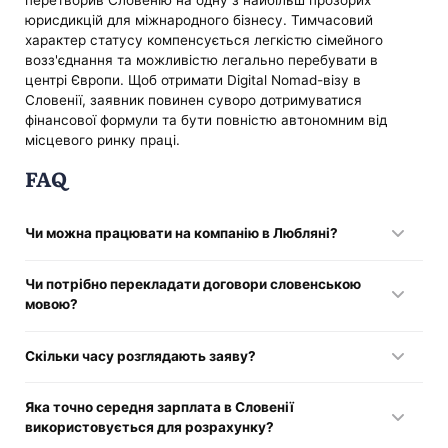
юрисдикцій для міжнародного бізнесу. Тимчасовий
характер статусу компенсується легкістю сімейного
возз'єднання та можливістю легально перебувати в
центрі Європи. Щоб отримати Digital Nomad-візу в
Словенії, заявник повинен суворо дотримуватися
фінансової формули та бути повністю автономним від
місцевого ринку праці.
FAQ
Чи можна працювати на компанію в Любляні?
Ні, умови видачі візи прямо забороняють будь-яку
Чи потрібно перекладати договори словенською
інтеграцію в ринок праці республіки.
мовою?
Так, усі іноземні документи повинні мати завірений
Скільки часу розглядають заяву?
переклад і, у ряді випадків, апостиль.
Офіційний регламент відводить на це 60 днів, але варто
Яка точно середня зарплата в Словенії
закладати до 3 місяців.
використовується для розрахунку?