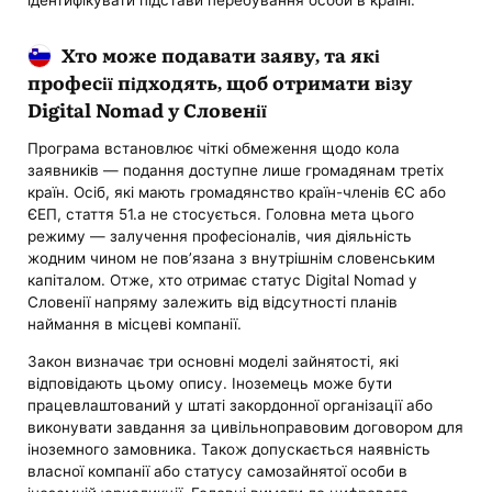
Хто може подавати заяву, та які
професії підходять, щоб отримати візу
Digital Nomad у Словенії
Програма встановлює чіткі обмеження щодо кола
заявників — подання доступне лише громадянам третіх
країн. Осіб, які мають громадянство країн-членів ЄС або
ЄЕП, стаття 51.a не стосується. Головна мета цього
режиму — залучення професіоналів, чия діяльність
жодним чином не пов’язана з внутрішнім словенським
капіталом. Отже, хто отримає статус Digital Nomad у
Словенії напряму залежить від відсутності планів
наймання в місцеві компанії.
Закон визначає три основні моделі зайнятості, які
відповідають цьому опису. Іноземець може бути
працевлаштований у штаті закордонної організації або
виконувати завдання за цивільноправовим договором для
іноземного замовника. Також допускається наявність
власної компанії або статусу самозайнятої особи в