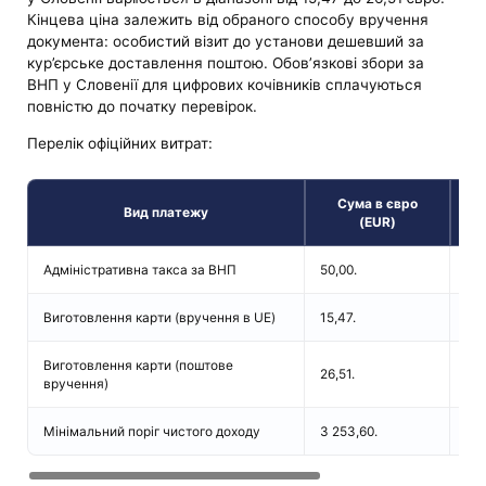
Кінцева ціна залежить від обраного способу вручення
документа: особистий візит до установи дешевший за
кур’єрське доставлення поштою. Обов’язкові збори за
ВНП у Словенії для цифрових кочівників сплачуються
повністю до початку перевірок.
Перелік офіційних витрат:
Сума в євро
Вид платежу
(EUR)
Адміністративна такса за ВНП
50,00.
Опл
Виготовлення карти (вручення в UE)
15,47.
Тар
Виготовлення карти (поштове
Міс
26,51.
вручення)
до
Мінімальний поріг чистого доходу
3 253,60.
Що