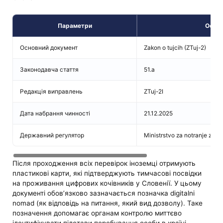
Параметри
Офіцій
Основний документ
Zakon o tujcih (ZTuj-2)
Законодавча стаття
51.a
Редакція виправлень
ZTuj-2I
Дата набрання чинності
21.12.2025
Державний регулятор
Ministrstvo za notranje zad
Після проходження всіх перевірок іноземці отримують
пластикові карти, які підтверджують тимчасові посвідки
на проживання цифрових кочівників у Словенії. У цьому
документі обов’язково зазначається позначка digitalni
nomad (як відповідь на питання, який вид дозволу). Таке
позначення допомагає органам контролю миттєво
ідентифікувати підстави перебування особи в країні.