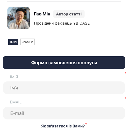
На лютий 2026 року базою служить показник листопада
2025 року — 1 626,80 євро (нетто).
Гао Мін
Автор статті
Провідний фахівець YB CASE
ТЕГИ:
Словенія
Форма замовлення послуги
ІМ’Я
EMAIL
*
Як зв'язатися із Вами?