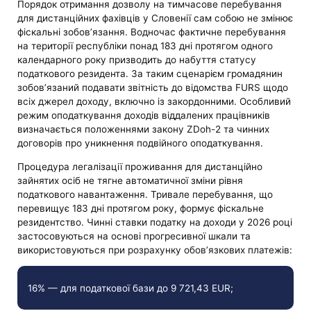
Порядок отримання дозволу на тимчасове перебування
для дистанційних фахівців у Словенії сам собою не змінює
фіскальні зобов’язання. Водночас фактичне перебування
на території республіки понад 183 дні протягом одного
календарного року призводить до набуття статусу
податкового резидента. За таким сценарієм громадянин
зобов’язаний подавати звітність до відомства FURS щодо
всіх джерел доходу, включно із закордонними. Особливий
режим оподаткування доходів віддалених працівників
визначається положеннями закону ZDoh-2 та чинних
договорів про уникнення подвійного оподаткування.
Процедура легалізації проживання для дистанційно
зайнятих осіб не тягне автоматичної зміни рівня
податкового навантаження. Тривале перебування, що
перевищує 183 дні протягом року, формує фіскальне
резидентство. Чинні ставки податку на доходи у 2026 році
застосовуються на основі прогресивної шкали та
використовуються при розрахунку обов’язкових платежів:
16% — для податкової бази до 9 721,43 EUR;