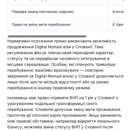
Перерва перед повторною подачею
6 місяців
Право на зміну мети перебування
Є (при ная
Нормативні положення прямо виключають можливість
продовження Digital Nomad-візи у Словенії. Таке
регулювання фіксує тимчасовий перехідний характер
статусу та не передбачає негайного інтегрування в
місцеве середовище. Особам, які планують триваліше
перебування, важливо враховувати — повторне
звернення за Digital Nomad-візою у Словенії дозволяється
лише після шести місяців відсутності або за умови
перебування в іншому правовому режимі.
Іноземець має право отримати ВНП на 1 рік у Словенії з
урахуванням подальшої трансформації свого
перебування. Словенія допускає зміну мети проживання
протягом дії поточної карти проживання. Якщо виникають
нові правові обставини, наприклад відкриття локального
бізнесу, можлива зміна статусу ВНП у Словенії після