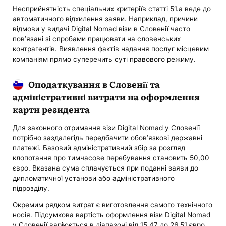
Несприйнятність спеціальних критеріїв статті 51.a веде до
автоматичного відхилення заяви. Наприклад, причини
відмови у видачі Digital Nomad візи в Словенії часто
пов’язані зі спробами працювати на словенських
контрагентів. Виявлення фактів надання послуг місцевим
компаніям прямо суперечить суті правового режиму.
Оподаткування в Словенії та
адміністративні витрати на оформлення
карти резидента
Для законного отримання візи Digital Nomad у Словенії
потрібно заздалегідь передбачити обов’язкові державні
платежі. Базовий адміністративний збір за розгляд
клопотання про тимчасове перебування становить 50,00
євро. Вказана сума сплачується при поданні заяви до
дипломатичної установи або адміністративного
підрозділу.
Окремим рядком витрат є виготовлення самого технічного
носія. Підсумкова вартість оформлення візи Digital Nomad
у Словенії варіюється в діапазоні від 15,47 до 26,51 євро.