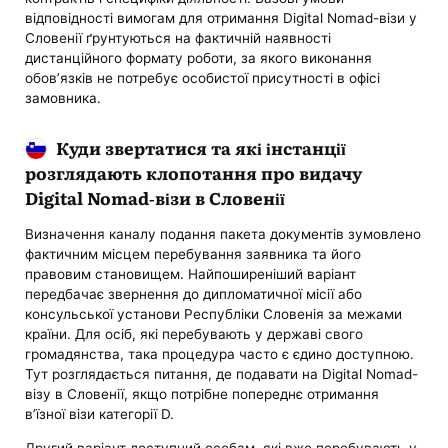
відповідності вимогам для отримання Digital Nomad-візи у
Словенії ґрунтуються на фактичній наявності
дистанційного формату роботи, за якого виконання
обов’язків не потребує особистої присутності в офісі
замовника.
Куди звертатися та які інстанції
розглядають клопотання про видачу
Digital Nomad-візи в Словенії
Визначення каналу подання пакета документів зумовлено
фактичним місцем перебування заявника та його
правовим становищем. Найпоширеніший варіант
передбачає звернення до дипломатичної місії або
консульської установи Республіки Словенія за межами
країни. Для осіб, які перебувають у державі свого
громадянства, така процедура часто є єдино доступною.
Тут розглядається питання, де подавати на Digital Nomad-
візу в Словенії, якщо потрібне попереднє отримання
в’їзної візи категорії D.
Другий варіант доступний особам, які вже перебувають у