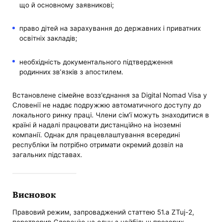
що й основному заявникові;
право дітей на зарахування до державних і приватних
освітніх закладів;
необхідність документального підтвердження
родинних зв’язків з апостилем.
Встановлене сімейне возз'єднання за Digital Nomad Visa у
Словенії не надає подружжю автоматичного доступу до
локального ринку праці. Члени сім’ї можуть знаходитися в
країні й надалі працювати дистанційно на іноземні
компанії. Однак для працевлаштування всередині
республіки їм потрібно отримати окремий дозвіл на
загальних підставах.
Висновок
Правовий режим, запроваджений статтею 51.a ZTuj-2,
перетворив Словенію на одну з найбільш прозорих