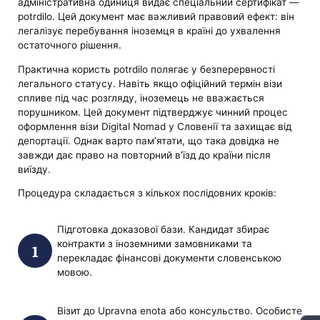
адміністративна одиниця видає спеціальний сертифікат —
potrdilo. Цей документ має важливий правовий ефект: він
легалізує перебування іноземця в країні до ухвалення
остаточного рішення.
Практична користь potrdilo полягає у безперервності
легального статусу. Навіть якщо офіційний термін візи
спливе під час розгляду, іноземець не вважається
порушником. Цей документ підтверджує чинний процес
оформлення візи Digital Nomad у Словенії та захищає від
депортації. Однак варто пам’ятати, що така довідка не
завжди дає право на повторний в’їзд до країни після
виїзду.
Процедура складається з кількох послідовних кроків:
Підготовка доказової бази. Кандидат збирає
контракти з іноземними замовниками та
перекладає фінансові документи словенською
мовою.
Візит до Upravna enota або консульство. Особисте