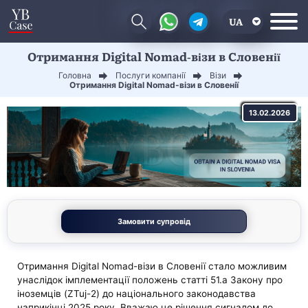
UA
Отримання Digital Nomad-візи в Словенії
EN
Головна
Послуги компанії
Візи
CN
Отримання Digital Nomad-візи в Словенії
13.02.2026
Замовити супровід
Отримання Digital Nomad-візи в Словенії стало можливим
унаслідок імплементації положень статті 51.a Закону про
іноземців (ZTuj-2) до національного законодавства
наприкінці 2025 року. Вважаю це рішення сигналом до