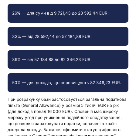
26% — для суми від 9 721,43 до 28 592,44 EUR;
33% — від 28 592,44 до 57 184,88 EUR;
39% — від 57 184,88 до 82 346,23 EUR;
50% — для доходів, що перевищують 82 346,23 EUR.
При розрахунку бази застосовується загальна податкова
пільга (General Allowance) у розмірі 5 тисяч EUR на рік
(для доходів понад 16 000 EUR). Словенія має широку
мережу угод про уникнення подвійного оподаткування,
що дозволяє зараховувати податки, сплачені в країні
джерела доходу. Бажання оформити статус цифрового
кочівника в Словенії вимагає від іноземця завчасної