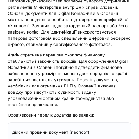
Підготовка доказової бази потребує суворого дотримання
регламентів Міністерства внутрішніх справ Словенії.
Основні документи для Digital Nomad-візи в Словенії
містять посвідчення особи та підтвердження професійної
діяльності. Заявник надає закордонний паспорт або його
завірену копію. Для ідентифікації використовується
паперова фотографія або спеціальний цифровий референс
e-photo, отриманий у сертифікованого фотографа.
Адміністративна перевірка охоплює фінансову
стабільність і законність доходів. Для оформлення Digital
Nomad-візи в Словенії потрібно підтвердити фінансове
забезпечення у розмірі не менше двох середніх по країні
заробітних плат після утримань. Перелік документів,
необхідних для отримання ВНП у Словенії, включає
довідку про відсутність судимості, видану
уповноваженим органом країни громадянства або
постійного проживання.
Обов’язковий перелік додатків до заявки:
дійсний проїзний документ (паспорт);