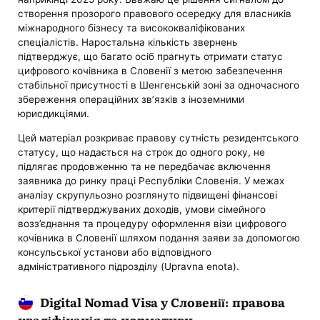
створення прозорого правового осередку для власників
міжнародного бізнесу та висококваліфікованих
спеціалістів. Наростальна кількість звернень
підтверджує, що багато осіб прагнуть отримати статус
цифрового кочівника в Словенії з метою забезпечення
стабільної присутності в Шенгенській зоні за одночасного
збереження операційних зв’язків з іноземними
юрисдикціями.
Цей матеріал розкриває правову сутність резидентського
статусу, що надається на строк до одного року, не
підлягає продовженню та не передбачає включення
заявника до ринку праці Республіки Словенія. У межах
аналізу скрупульозно розглянуто підвищені фінансові
критерії підтверджуваних доходів, умови сімейного
возз’єднання та процедуру оформлення візи цифрового
кочівника в Словенії шляхом подання заяви за допомогою
консульської установи або відповідного
адміністративного підрозділу (Upravna enota).
Digital Nomad Visa у Словенії: правова
кваліфікація та нормативи