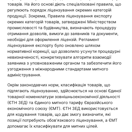
товарів. На його основі діють спеціалізовані правила, що
регулюють порядок ліцензування окремих категорій
продукції. Зокрема, Правила ліцензування експорту
окремих категорій товарів, затверджені Міністерством
промисловості та будівництва, визначають процедуру
отримання дозволів, вимоги до заявників та документи,
необхідні для оформлення ліцензій. Регламент
ліцензування експорту було оновлено шляхом
нормативної корекції, що дозволило усунути процедурні
невизначеності, конкретизувати алгоритм взаємодії
заявника з уповноваженим органом та забезпечити його
узгодження з міжнародними стандартами митного
адміністрування.
Окрім законодавчих норм, класифікація товарів, що
підлягають ліцензуванню, здійснюється на основі Єдиної
товарної номенклатури зовнішньоекономічної діяльності
(ЄТН ЗЕД) та Єдиного митного тарифу Євразійського
економічного союзу (ЄМТ). ЄТН ЗЕД використовується
для кодування товарів, що дає змогу визначити, які
позиції потребують обов’язкового ліцензування, а ЄМТ
допомагає їх класифікувати для митних цілей.