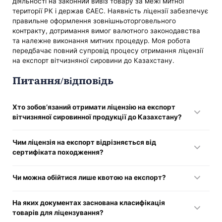
діяльності на законний вивіз товару за межі митної
території РК і держав ЄАЕС. Наявність ліцензії забезпечує
правильне оформлення зовнішньоторговельного
контракту, дотримання вимог валютного законодавства
та належне виконання митних процедур. Моя робота
передбачає повний супровід процесу отримання ліцензії
на експорт вітчизняної сировини до Казахстану.
Питання/відповідь
Хто зобов’язаний отримати ліцензію на експорт
вітчизняної сировинної продукції до Казахстану?
Усі юрособи та індивідуальні підприємці, які здійснюють
Чим ліцензія на експорт відрізняється від
експорт вітчизняної сировини за межі країни.
сертифіката походження?
Сертифікат походження підтверджує країну виробництва,
Чи можна обійтися лише квотою на експорт?
але не дає права на вивезення товару та не замінює
ліцензію.
Ні, квота визначає допустимий обсяг вивезення, але
На яких документах заснована класифікація
отримання ліцензії залишається обов’язковим.
товарів для ліцензування?