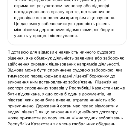
отримання регулятором висновку або відповіді
погоджувального органу про те, що заявник не
відповідає встановленим критеріям ліцензування.
Це дає змогу забезпечити узгодженість рішень
між різними державними відомствами, які беруть
участь у процесі ліцензування.
Підставою для відмови є наявність чинного судового
рішення, яке обмежує діяльність заявника або забороняє
здійснення окремих ліцензованих напрямків діяльності.
Відмова може бути спричинена судовою забороною, яка
тимчасово перешкоджає видачі ліцензії боржнику до
виконання ним встановлених зобов’язань. Ліцензія на
експорт сировинних товарів у Республіці Казахстан може
бути відкликана, якщо хоча б один з документів, на
підставі яких вона була видана, втратив чинність або
призупинено. Державний орган має право відмовити у
видачі ліцензії, якщо виконання ліцензійного договору
може призвести до порушення міжнародних зобов’язань
Республіки Казахстан як члена глобальних об’єднань.