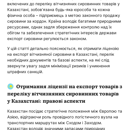
включених до переліку вітчизняних сировинних товарів у
Казахстані, зобов’язана будь-яка юрособа та кожна
фізична особа – підприємець з метою законного продажу
сировини за кордон. Країна володіє багатими природними
ресурсами, однак задля збереження контролю над їх
обігом та забезпечення стратегічних інтересів держави
експорт сировини регулюється законом.
У цій статті детально пояснюється, як отримати ліцензію
на експорт вітчизняної сировини в Казахстані, перелік
необхідних документів та базові аспекти, на які слід
звернути увагу задля мінімізації ризиків і уникнення
штрафних санкцій.
Отримання ліцензії на експорт товарів з
переліку вітчизняних сировинних товарів
у Казахстані: правові аспекти
Казахстан посідає стратегічне положення між Європою та
Азією, відіграючи роль провідного логістичного вузла на
транспортних маршрутах між Сходом і Заходом.
Казахстан володіє значними запасами природних