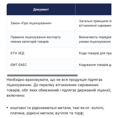
Документ
З
Загальні принципи ліцен
Закон «Про ліцензування»
вітчизняної сировинної п
Правила ліцензування експорту
Визначають порядок пода
певних категорій товарів
умови ліцензування
ЄТН ЗЕД
Коди товарів для прави
ЄМТ ЄАЕС
Кодування товарів для м
Необхідно враховувати, що не вся продукція підлягає
ліцензуванню. До переліку вітчизняних сировинних
товарів, обіг яких обмежений і підлягає державній ліцензії,
включено:
коштовні та рідкоземельні метали, такі як-от: золото,
платина, рідкісні метали; вугілля та торф;