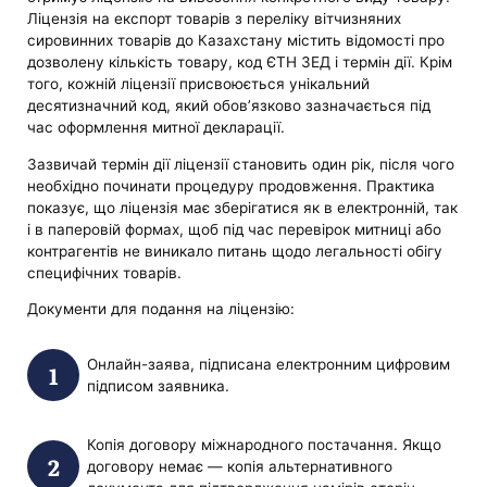
Ліцензія на експорт товарів з переліку вітчизняних
сировинних товарів до Казахстану містить відомості про
дозволену кількість товару, код ЄТН ЗЕД і термін дії. Крім
того, кожній ліцензії присвоюється унікальний
десятизначний код, який обов’язково зазначається під
час оформлення митної декларації.
Зазвичай термін дії ліцензії становить один рік, після чого
необхідно починати процедуру продовження. Практика
показує, що ліцензія має зберігатися як в електронній, так
і в паперовій формах, щоб під час перевірок митниці або
контрагентів не виникало питань щодо легальності обігу
специфічних товарів.
Документи для подання на ліцензію:
Онлайн-заява, підписана електронним цифровим
підписом заявника.
Копія договору міжнародного постачання. Якщо
договору немає — копія альтернативного