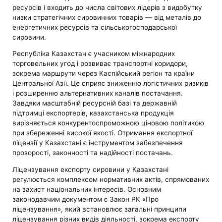
ресурсів і входить до числа світових лідерів з видобутку
низки стратегічних сировинних товарів — від металів до
енергетичних ресурсів та сільськогосподарської
сировини.
Республіка Казахстан є учасником міжнародних
торговельних угод і розвиває транспортні коридори,
зокрема маршрути через Каспійський регіон та країни
Центральної Азії. Це сприяє зниженню логістичних ризиків
і розширенню альтернативних каналів постачання.
Завдяки масштабній ресурсній базі та державній
підтримці експортерів, казахстанська продукція
вирізняється конкурентоспроможною ціновою політикою
при збереженні високої якості. Отримання експортної
ліцензії у Казахстані є інструментом забезпечення
прозорості, законності та надійності постачань.
Ліцензування експорту сировини у Казахстані
регулюється комплексом нормативних актів, спрямованих
на захист національних інтересів. Основним
законодавчим документом є Закон РК «Про
ліцензування», який встановлює загальні принципи
ліцензування різних видів діяльності, зокрема експорту