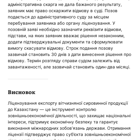
адміністративна скарга не дала бажаного результату,
заявник має право оскаржити відмову в суді. Позов
подається до адміністративного суду за місцем
перебування заявника або органу ліцензування. У
позовній заяві необхідно зазначити реквізити відмови,
підстави, на яких заявник вважає рішення незаконним,
додати підтверджувальні документи та сформулювати
вимогу скасувати відмову. Строк подання позову
зазвичай становить 30 днів з дати винесення рішення про
відмову. Термін розгляду справи судом залежить від
завантаженості, але зазвичай становить один-два місяці.
Висновок
Ліцензування експорту вітчизняної сировинної продукції
до Казахстану — це інструмент контролю
зовнішньоекономічної діяльності, що захищає національні
інтереси, підтримує економічну безпеку та гарантує
виконання міжнародних зобов’язань держави. Отримання
ліцензії підтверджує право суб’єкта зовнішньоекономічної