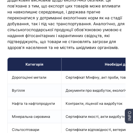
додаткових висновків щодо екологічної безпеки. Це
пов’язане з тим, що експорт цих товарів може впливати
на навколишнє середовище, і держава прагне
переконатися у дотриманні екологічних норм як на стадії
добування, так і під час транспортування. Аналогічно, для
сільськогосподарської продукції обов’язковою умовою є
надання фітосанітарних і карантинних свідоцтв, які
підтверджують, що товари не становлять загрози для
здоров’я населення та не містять шкідливих організмів.
Категорія
Необхідні доку
Дорогоцінні метали
Сертифікат Мінфіну, акт проби, товарні
Вугілля
Документи про видобуток, екологічні д
Нафта та нафтопродукти
Контракти, ліцензії на видобуток
INFO
Мінеральна сировина
Сертифікати якості, акти видобутку
Сільгосптовари
Сертифікати відповідності, ветеринарн