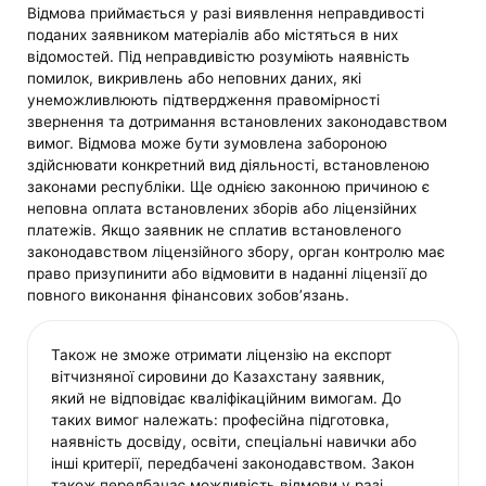
Відмова приймається у разі виявлення неправдивості
поданих заявником матеріалів або містяться в них
відомостей. Під неправдивістю розуміють наявність
помилок, викривлень або неповних даних, які
унеможливлюють підтвердження правомірності
звернення та дотримання встановлених законодавством
вимог. Відмова може бути зумовлена забороною
здійснювати конкретний вид діяльності, встановленою
законами республіки. Ще однією законною причиною є
неповна оплата встановлених зборів або ліцензійних
платежів. Якщо заявник не сплатив встановленого
законодавством ліцензійного збору, орган контролю має
право призупинити або відмовити в наданні ліцензії до
повного виконання фінансових зобов’язань.
Також не зможе отримати ліцензію на експорт
вітчизняної сировини до Казахстану заявник,
який не відповідає кваліфікаційним вимогам. До
таких вимог належать: професійна підготовка,
наявність досвіду, освіти, спеціальні навички або
інші критерії, передбачені законодавством. Закон
також передбачає можливість відмови у разі