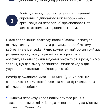
документа для підтвердження намірів сторін.
Копія договору про постачання вітчизняної
сировини, підписаного між виробниками,
організаціями переробної промисловості та
компетентним наглядовим органом.
Після завершення розгляду поданої заяви користувач
отримує змогу переглянути результат в особистому
кабінеті на elicense.kz. Якщо компетентний орган приймає
рішення про відмову, відповідна інформація з
обґрунтуванням причин відмови фіксується в розділі «Мої
заяви», що дає змогу заявникові вжити заходів для
усунення виявлених невідповідностей.
Розмір державного мита — 10 МРП (у 2026 році це
становило 43 250 тенге). Оплата може бути здійснена
різними способами:
шляхом переказу через банки другого рівня з
зазначенням реквізитів податкового органу за місцем
реєстрації юрособи;