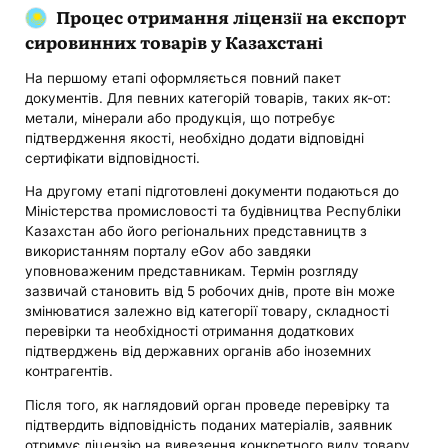
Процес отримання ліцензії на експорт
сировинних товарів у Казахстані
На першому етапі оформляється повний пакет
документів. Для певних категорій товарів, таких як-от:
метали, мінерали або продукція, що потребує
підтвердження якості, необхідно додати відповідні
сертифікати відповідності.
На другому етапі підготовлені документи подаються до
Міністерства промисловості та будівництва Республіки
Казахстан або його регіональних представництв з
використанням порталу eGov або завдяки
уповноваженим представникам. Термін розгляду
зазвичай становить від 5 робочих днів, проте він може
змінюватися залежно від категорії товару, складності
перевірки та необхідності отримання додаткових
підтверджень від державних органів або іноземних
контрагентів.
Після того, як наглядовий орган проведе перевірку та
підтвердить відповідність поданих матеріалів, заявник
отримує ліцензію на вивезення конкретного виду товару.