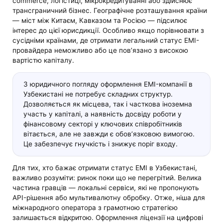
commerce, логістиці, мікрокредитуванні або здійснює
трансграничний бізнес. Географічне розташування країни
— міст між Китаєм, Кавказом та Росією — підсилює
інтерес до цієї юрисдикції. Особливо якщо порівнювати з
сусідніми країнами, де отримати легальний статус EMI-
провайдера неможливо або це пов’язано з високою
вартістю капіталу.
З юридичного погляду оформлення EMI-компанії в
Узбекистані не потребує складних структур.
Дозволяється як місцева, так і часткова іноземна
участь у капіталі, а наявність досвіду роботи у
фінансовому секторі у ключових співробітників
вітається, але не завжди є обов’язковою вимогою.
Це забезпечує гнучкість і знижує поріг входу.
Для тих, хто бажає отримати статус EMI в Узбекистані,
важливо розуміти: ринок поки що не перегрітий. Велика
частина гравців — локальні сервіси, які не пропонують
API-рішення або мультивалютну обробку. Отже, ніша для
міжнародного оператора з грамотною стратегією
залишається відкритою. Оформлення ліцензії на цифрові