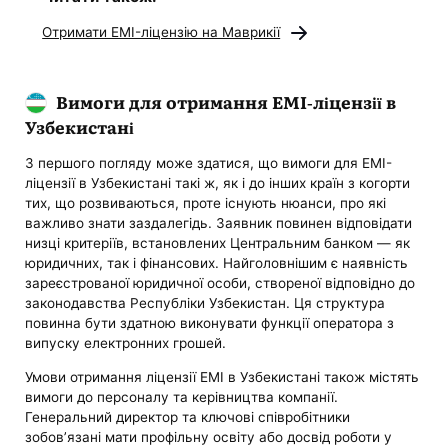
Отримати EMI-ліцензію на Маврикії
Вимоги для отримання EMI-ліцензії в
Узбекистані
З першого погляду може здатися, що вимоги для EMI-
ліцензії в Узбекистані такі ж, як і до інших країн з когорти
тих, що розвиваються, проте існують нюанси, про які
важливо знати заздалегідь. Заявник повинен відповідати
низці критеріїв, встановлених Центральним банком — як
юридичних, так і фінансових. Найголовнішим є наявність
зареєстрованої юридичної особи, створеної відповідно до
законодавства Республіки Узбекистан. Ця структура
повинна бути здатною виконувати функції оператора з
випуску електронних грошей.
Умови отримання ліцензії EMI в Узбекистані також містять
вимоги до персоналу та керівництва компанії.
Генеральний директор та ключові співробітники
зобов’язані мати профільну освіту або досвід роботи у