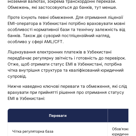
іноземній валютах, зокрема транскордонні перекази.
Обмежень, які застосовуються до банків, тут менше.
Проте існують певні обмеження. Для отримання ліцензії
EMI-оператора в Узбекистані потрібно враховувати мовні
особливості нормативної бази та технічну залежність від
банків. Також діє суворий постліцензійний нагляд,
особливо у сфері AML/CFT.
Ліцензування електронних платежів в Узбекистані
передбачає регулярну звітність і готовність до перевірок.
Отже, щоб отримати статус EMI в Узбекистані, потрібна
чітка внутрішня структура та кваліфікований юридичний
супровід.
Нижче наведено ключові переваги та обмеження, які слід
врахувати при прийнятті рішення про отримання статусу
EMI в Узбекистані:
Переваги
Обов’язкова 
Чітка регуляторна база
юридичної о