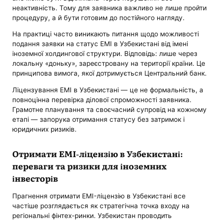
неактивність. Тому для заявника важливо не лише пройти
процедуру, а й бути готовим до постійного нагляду.
На практиці часто виникають питання щодо можливості
подання заявки на статус EMI в Узбекистані від імені
іноземної холдингової структури. Відповідь: лише через
локальну «доньку», зареєстровану на території країни. Це
принципова вимога, якої дотримується Центральний банк.
Ліцензування EMI в Узбекистані — це не формальність, а
повноцінна перевірка ділової спроможності заявника.
Грамотне планування та своєчасний супровід на кожному
етапі — запорука отримання статусу без затримок і
юридичних ризиків.
Отримати EMI-ліцензію в Узбекистані:
переваги та ризики для іноземних
інвесторів
Прагнення отримати EMI-ліцензію в Узбекистані все
частіше розглядається як стратегічна точка входу на
регіональні фінтех-ринки. Узбекистан проводить