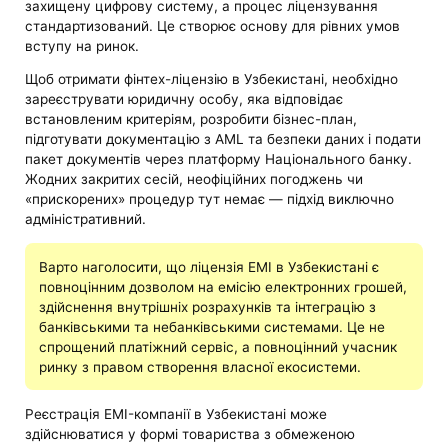
захищену цифрову систему, а процес ліцензування
стандартизований. Це створює основу для рівних умов
вступу на ринок.
Щоб отримати фінтех-ліцензію в Узбекистані, необхідно
зареєструвати юридичну особу, яка відповідає
встановленим критеріям, розробити бізнес-план,
підготувати документацію з AML та безпеки даних і подати
пакет документів через платформу Національного банку.
Жодних закритих сесій, неофіційних погоджень чи
«прискорених» процедур тут немає — підхід виключно
адміністративний.
Варто наголосити, що ліцензія EMI в Узбекистані є
повноцінним дозволом на емісію електронних грошей,
здійснення внутрішніх розрахунків та інтеграцію з
банківськими та небанківськими системами. Це не
спрощений платіжний сервіс, а повноцінний учасник
ринку з правом створення власної екосистеми.
Реєстрація EMI-компанії в Узбекистані може
здійснюватися у формі товариства з обмеженою