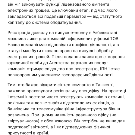
він міг виконувати функції ліцензованого емітента
електронних грошей. Це ключовий етап, під час якого
закладаються всі подальші параметри — від статутного
капіталу до системи оподаткування.
Реєстрація дозволу на випуск e-money в Узбекистані
можлива лише для компаній, оформлених у формі ТОВ.
Назва компанії має відповідати профілю діяльності, а в
статуті має бути вказано право на випуск і обробку
електронних грошей. Після подання заяви про створення
юридичної особи до Агентства державних послуг
компанія отримує свідоцтво про реєстрацію, ІПН і стає
повноправним учасником господарської діяльності.
Тим, хто бажає відкрити фінтех-компанію в Ташкенті,
важливо враховувати регіональну специфіку. На практиці
іноземні інвестори часто реєструють компанію в столиці,
оскільки там легше знайти підготовлених фахівців, а
банківська та телекомунікаційна інфраструктура більш
розвинена. При цьому наявність реального офісу (не
«віртуального») є обов’язковою. Він потрібен не лише для
податкової звітності, а і як підтвердження фізичної
присутності в країні.