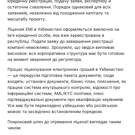
юридичну реєстрацію, подачу заяви, експертизу й
остаточне схвалення. Порядок однаковий для всіх
заявників, незалежно від походження капіталу та
масштабу проєкту.
Ліцензія EMI в Узбекистані оформляється виключно на
ім’я юридичної особи, яка вже зареєстрована в
республіці. Подати заяву до завершення реєстрації
компанії неможливо. Зрозуміло, що звідси випливає
висновок: вся корпоративна структура має бути готовою
на момент звернення до регулятора.
Процес ліцензування електронних грошей в Узбекистані
— це передусім підготовка пакета документів, сюди
входять: установчі документи, бізнес-план, пояснення, як
працює система внутрішнього контролю, відомості про
інформаційні системи, AML/KYC політики, плюс
підтверджувальні документи про кваліфікацію керівників.
Усе має бути перекладено узбецькою або російською
мовою та засвідчено встановленим порядком.
Покроковий шлях до отримання ліцензії виглядає таким
чином: