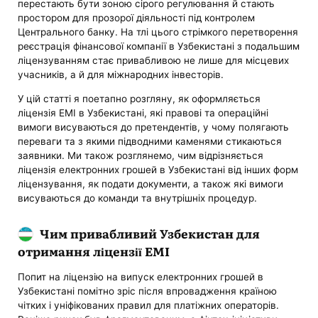
перестають бути зоною сірого регулювання й стають
простором для прозорої діяльності під контролем
Центрального банку. На тлі цього стрімкого перетворення
реєстрація фінансової компанії в Узбекистані з подальшим
ліцензуванням стає привабливою не лише для місцевих
учасників, а й для міжнародних інвесторів.
У цій статті я поетапно розгляну, як оформляється
ліцензія EMI в Узбекистані, які правові та операційні
вимоги висуваються до претендентів, у чому полягають
переваги та з якими підводними каменями стикаються
заявники. Ми також розглянемо, чим відрізняється
ліцензія електронних грошей в Узбекистані від інших форм
ліцензування, як подати документи, а також які вимоги
висуваються до команди та внутрішніх процедур.
Чим привабливий Узбекистан для
отримання ліцензії EMI
Попит на ліцензію на випуск електронних грошей в
Узбекистані помітно зріс після впровадження країною
чітких і уніфікованих правил для платіжних операторів.