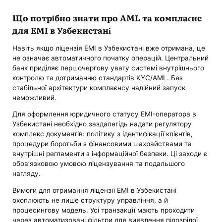
Що потрібно знати про AML та комплаєнс
для EMI в Узбекистані
Навіть якщо ліцензія EMI в Узбекистані вже отримана, це
не означає автоматичного початку операцій. Центральний
банк приділяє першочергову увагу системі внутрішнього
контролю та дотриманню стандартів KYC/AML. Без
стабільної архітектури комплаєнсу надійний запуск
неможливий.
Для оформлення юридичного статусу EMI-оператора в
Узбекистані необхідно заздалегідь надати регулятору
комплекс документів: політику з ідентифікації клієнтів,
процедури боротьби з фінансовими шахрайствами та
внутрішні регламенти з інформаційної безпеки. Ці заходи є
обов’язковою умовою ліцензування та подальшого
нагляду.
Вимоги для отримання ліцензії EMI в Узбекистані
охоплюють не лише структуру управління, а й
процесингову модель. Усі транзакції мають проходити
через автоматизовані фільтри для виявлення підозрілої