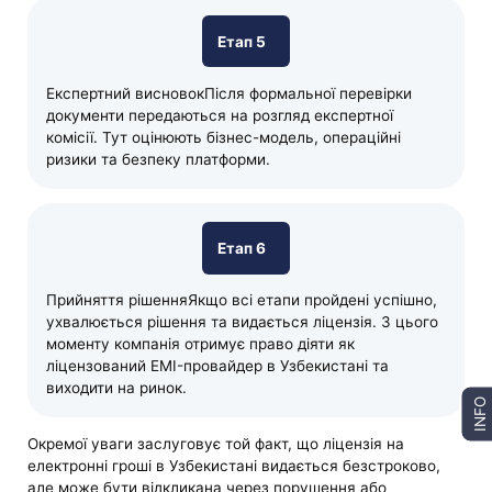
Етап 5
Експертний висновокПісля формальної перевірки
документи передаються на розгляд експертної
комісії. Тут оцінюють бізнес-модель, операційні
ризики та безпеку платформи.
Етап 6
Прийняття рішенняЯкщо всі етапи пройдені успішно,
ухвалюється рішення та видається ліцензія. З цього
моменту компанія отримує право діяти як
ліцензований EMI-провайдер в Узбекистані та
виходити на ринок.
INFO
Окремої уваги заслуговує той факт, що ліцензія на
електронні гроші в Узбекистані видається безстроково,
але може бути відкликана через порушення або