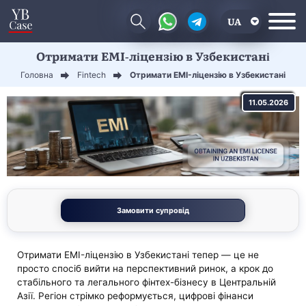
UA
Отримати EMI-ліцензію в Узбекистані
EN
Головна
Fintech
Отримати EMI-ліцензію в Узбекистані
CN
11.05.2026
Замовити супровід
Отримати EMI-ліцензію в Узбекистані тепер — це не
просто спосіб вийти на перспективний ринок, а крок до
стабільного та легального фінтех-бізнесу в Центральній
Азії. Регіон стрімко реформується, цифрові фінанси