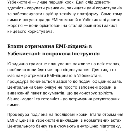
Узбекистані — лише перший крок. Далі слід довести
здатність керувати ризиками, захищати дані користувачів
та забезпечувати надійну технічну платформу. Саме тому
вимоги регулятора до EMI-компаній в Узбекистані досить
жорсткі — вони орієнтовані на сталий розвиток і захист
кінцевого користувача.
Етапи отримання EMI-ліцензії в
Узбекистані: покрокова інструкція
Юридично грамотне планування важливе на всіх етапах,
особливо коли йдеться про ліцензування. Для тих, хто
має намір отримати EMI-ліцензію в Узбекистані,
процедура починається задовго до подачі офіційних заяв.
Центральний банк очікує не просто заповнені форми, а
виважений пакет документів, що демонструє зрілість
бізнес-моделі та готовність до дотримання регуляторних
вимог.
Процедура поділена на послідовні кроки. Етапи отримання
EMI-ліцензії в Узбекистані викладені в нормативних актах
Центрального банку та включають внутрішню підготовку,