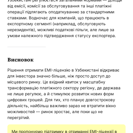
від емісії, комісії за обслуговування та інші платіжні
операції підлягають оподаткуванню за стандартними
ставками. Водночас для компаній, що працюють в
експортному сегменті (наприклад, обслуговують
нерезидентів), можливі податкові пільги, але лише за
умови належного підтвердження статусу експортера.
Висновок
Рішення отримати EMI-ліцензію в Узбекистані відкриває
для інвестора значно більше, ніж просто доступ до
місцевого ринку. Це вхідний квиток у масштабну
трансформацію платіжного сектору регіону, де держава
не лише регулює, а й стимулює розвиток нових форм
цифрових грошей. Для тих, хто планує довгострокову
діяльність, найбільш важливо зараз не втратити вікно
можливостей — ринок зростає, але поки що не
перегрітий.
Ми пропонуємо підтримку в отриманні EMI-ліцензії в