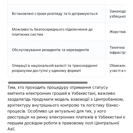
Законодавст
Встановлені строки розгляду та їх дотримуються
узбецькою т
Можливість безпосереднього підключення до
Жорсткий пос
платіжних систем
Технічна зале
Обслуговування резидентів та нерезидентів
інфраструкту
Операції в національній валюті та транскордонні
Обмеження щ
розрахунки доступні у єдиному форматі
участі в капіт
Тим, хто проходить процедуру отримання статусу
емітента електронних грошей в Узбекистані, важливо
заздалегідь продумати модель взаємодії з Центробанком,
архітектуру внутрішнього контролю та логістику бізнес-
процесів. Особливо це актуально для тих, у кого
реєстрація на ринку електронних платежів в Узбекистані є
першим досвідом роботи в правовому полі Центральної
Азії.