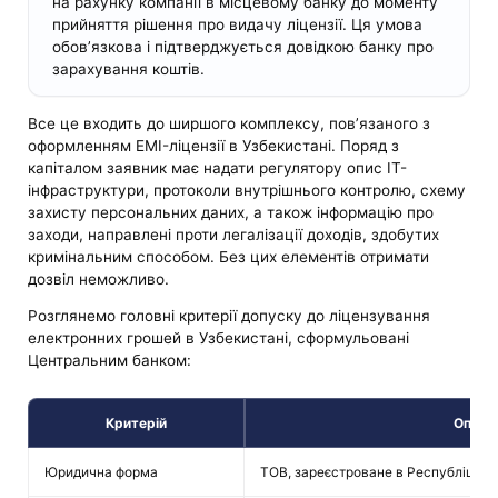
на рахунку компанії в місцевому банку до моменту
прийняття рішення про видачу ліцензії. Ця умова
обов’язкова і підтверджується довідкою банку про
зарахування коштів.
Все це входить до ширшого комплексу, пов’язаного з
оформленням EMI-ліцензії в Узбекистані. Поряд з
капіталом заявник має надати регулятору опис ІТ-
інфраструктури, протоколи внутрішнього контролю, схему
захисту персональних даних, а також інформацію про
заходи, направлені проти легалізації доходів, здобутих
кримінальним способом. Без цих елементів отримати
дозвіл неможливо.
Розглянемо головні критерії допуску до ліцензування
електронних грошей в Узбекистані, сформульовані
Центральним банком:
Критерій
Опис
Юридична форма
ТОВ, зареєстроване в Республіці У