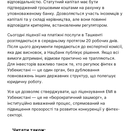
відповідальністю. Статутний капітал має бути
підтверджений грошовими коштами на рахунку в
уповноваженому банку. Дозволяється участь іноземців у
капіталі та у складі керівництва, але вони повинні
відповідати критеріям, встановленим регулятором.
Сьогодні ліцензії на платіжні послуги в Ташкенті
розглядаються в середньому протягом 20 робочих днів.
Після цього документи передаються до експертної комісії,
яка дає висновок, а Нацбанк публікує рішення. Якщо всі
вимоги дотримані, відмови практично не трапляються.
Для інвесторів важливо також те, хто регулює фінтех в
Узбекистані — це один орган, без дублювання
повноважень інших державних структур, що полегшує
юридичну роботу.
Усе це дозволяє стверджувати, що ліцензування EMI в
Узбекистані — це не «бюрократичний зашморг», а
інституційно виважений процес, спрямований на
підвищення прозорості та розвиток конкуренції у фінтех-
секторі.
Читати також: