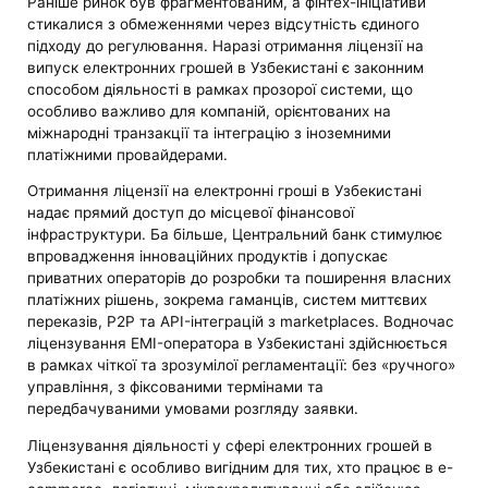
Раніше ринок був фрагментованим, а фінтех-ініціативи
стикалися з обмеженнями через відсутність єдиного
підходу до регулювання. Наразі отримання ліцензії на
випуск електронних грошей в Узбекистані є законним
способом діяльності в рамках прозорої системи, що
особливо важливо для компаній, орієнтованих на
міжнародні транзакції та інтеграцію з іноземними
платіжними провайдерами.
Отримання ліцензії на електронні гроші в Узбекистані
надає прямий доступ до місцевої фінансової
інфраструктури. Ба більше, Центральний банк стимулює
впровадження інноваційних продуктів і допускає
приватних операторів до розробки та поширення власних
платіжних рішень, зокрема гаманців, систем миттєвих
переказів, P2P та API-інтеграцій з marketplaces. Водночас
ліцензування EMI-оператора в Узбекистані здійснюється
в рамках чіткої та зрозумілої регламентації: без «ручного»
управління, з фіксованими термінами та
передбачуваними умовами розгляду заявки.
Ліцензування діяльності у сфері електронних грошей в
Узбекистані є особливо вигідним для тих, хто працює в e-