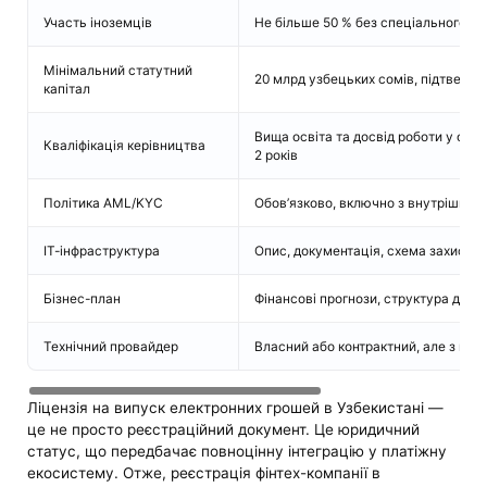
Участь іноземців
Не більше 50 % без спеціального п
Мінімальний статутний
20 млрд узбецьких сомів, підтверд
капітал
Вища освіта та досвід роботи у фін
Кваліфікація керівництва
2 років
Політика AML/KYC
Обов’язково, включно з внутрішнім
ІТ-інфраструктура
Опис, документація, схема захисту 
Бізнес-план
Фінансові прогнози, структура доході
Технічний провайдер
Власний або контрактний, але з під
Ліцензія на випуск електронних грошей в Узбекистані —
це не просто реєстраційний документ. Це юридичний
статус, що передбачає повноцінну інтеграцію у платіжну
екосистему. Отже, реєстрація фінтех-компанії в