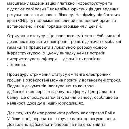
масштабну модернізацію платіжної інфраструктури та
підсилює свої позиції як надійна юрисдикція для ведення
регульованого цифрового бізнесу. На відміну від багатьох
країн СНД, тут сформовано єдиний наглядовий орган та
встановлено чіткий порядок отримання ліцензій.
Отримання статусу ліцензованого емітента в Узбекистані
дозволяє випускати електронні гроші, підключати мобільні
гаманці та працювати з локальною розрахунковою
інфраструктурою. У цьому випадку немає потреби
використовувати офшори — діяльність повністю
легальна.
Процедуру отримання статусу емітента електронних
грошей в Узбекистані можна пройти у встановлені строки.
Подання документів, листування та контроль
здійснюються через цифрову платформу Центрального
банку. Це спрощує започаткування бізнесу, особливо за
наявності досвіду в інших юрисдикціях.
Для тих, хто бажає розпочати роботу як оператор EMI в
Узбекистані, перевагою є гнучке валютне регулювання.
Дозволено здійснювати операції в національній та