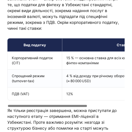
те, що податки для фінтеху в Узбекистані стандартні,
окремі види діяльності, зокрема надання послуг в
іноземній валюті, можуть підпадати під специфічні
режими, зокрема з ПДВ. Окрім корпоративного податку,
чинні такі ставки:
Вид податку
Ставка
Корпоративний податок
15 % — основна ставка для всіх юриди
(CIT)
фінтех-компаніями
Спрощений режим
4 % від доходу при річному обороті м
(turnover‑tax)
(≈ 80 000 USD)
ПДВ (VAT)
12%
Як тільки реєстрація завершена, можна приступати до
наступного етапу — отримання EMI-ліцензії в
Узбекистані. Проте важливо розуміти: незгода зі
структурою бізнесу або помилки на старті можуть