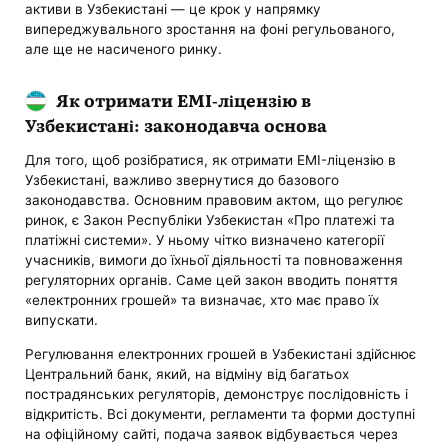
активи в Узбекистані — це крок у напрямку
випереджувального зростання на фоні регульованого,
але ще не насиченого ринку.
Як отримати EMI-ліцензію в
Узбекистані: законодавча основа
Для того, щоб розібратися, як отримати EMI-ліцензію в
Узбекистані, важливо звернутися до базового
законодавства. Основним правовим актом, що регулює
ринок, є Закон Республіки Узбекистан «Про платежі та
платіжні системи». У ньому чітко визначено категорії
учасників, вимоги до їхньої діяльності та повноваження
регуляторних органів. Саме цей закон вводить поняття
«електронних грошей» та визначає, хто має право їх
випускати.
Регулювання електронних грошей в Узбекистані здійснює
Центральний банк, який, на відміну від багатьох
пострадянських регуляторів, демонструє послідовність і
відкритість. Всі документи, регламенти та форми доступні
на офіційному сайті, подача заявок відбувається через