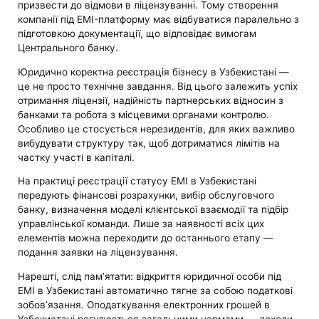
призвести до відмови в ліцензуванні. Тому створення
компанії під EMI-платформу має відбуватися паралельно з
підготовкою документації, що відповідає вимогам
Центрального банку.
Юридично коректна реєстрація бізнесу в Узбекистані —
це не просто технічне завдання. Від цього залежить успіх
отримання ліцензії, надійність партнерських відносин з
банками та робота з місцевими органами контролю.
Особливо це стосується нерезидентів, для яких важливо
вибудувати структуру так, щоб дотриматися лімітів на
частку участі в капіталі.
На практиці реєстрації статусу EMI в Узбекистані
передують фінансові розрахунки, вибір обслуговчого
банку, визначення моделі клієнтської взаємодії та підбір
управлінської команди. Лише за наявності всіх цих
елементів можна переходити до останнього етапу —
подання заявки на ліцензування.
Нарешті, слід пам’ятати: відкриття юридичної особи під
EMI в Узбекистані автоматично тягне за собою податкові
зобов’язання. Оподаткування електронних грошей в
Узбекистані регулюється загальними нормами — доходи