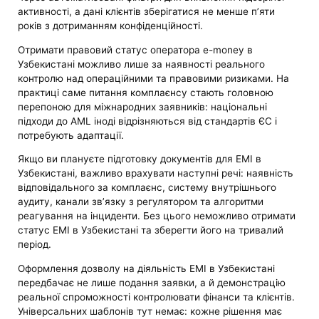
активності, а дані клієнтів зберігатися не менше п’яти
років з дотриманням конфіденційності.
Отримати правовий статус оператора e-money в
Узбекистані можливо лише за наявності реального
контролю над операційними та правовими ризиками. На
практиці саме питання комплаєнсу стають головною
перепоною для міжнародних заявників: національні
підходи до AML іноді відрізняються від стандартів ЄС і
потребують адаптації.
Якщо ви плануєте підготовку документів для EMI в
Узбекистані, важливо врахувати наступні речі: наявність
відповідального за комплаєнс, систему внутрішнього
аудиту, канали зв’язку з регулятором та алгоритми
реагування на інциденти. Без цього неможливо отримати
статус EMI в Узбекистані та зберегти його на тривалий
період.
Оформлення дозволу на діяльність EMI в Узбекистані
передбачає не лише подання заявки, а й демонстрацію
реальної спроможності контролювати фінанси та клієнтів.
Універсальних шаблонів тут немає: кожне рішення має