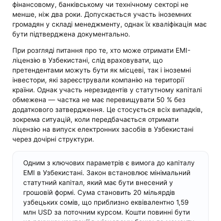
фінансовому, банківському чи технічному секторі не
менше, ніж два роки. Допускається участь іноземних
громадян у складі менеджменту, однак їх кваліфікація має
бути підтверджена документально.
При розгляді питання про те, хто може отримати EMI-
ліцензію в Узбекистані, слід враховувати, що
претендентами можуть бути як місцеві, так і іноземні
інвестори, які зареєстрували компанію на території
країни. Однак участь нерезидентів у статутному капіталі
обмежена — частка не має перевищувати 50 % без
додаткового затвердження. Це стосується всіх випадків,
зокрема ситуацій, коли передбачається отримати
ліцензію на випуск електронних засобів в Узбекистані
через дочірні структури.
Одним з ключових параметрів є вимога до капіталу
EMI в Узбекистані. Закон встановлює мінімальний
статутний капітал, який має бути внесений у
грошовій формі. Сума становить 20 мільярдів
узбецьких сомів, що приблизно еквівалентно 1,59
млн USD за поточним курсом. Кошти повинні бути