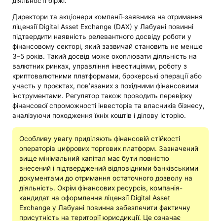
діяльності біржі.
Директори та акціонери компанії-заявника на отримання
ліцензії Digital Asset Exchange (DAX) у Лабуані повинні
підтвердити наявність релевантного досвіду роботи у
фінансовому секторі, який зазвичай становить не менше
3–5 років. Такий досвід може охоплювати діяльність на
валютних ринках, управління інвестиціями, роботу з
криптовалютними платформами, брокерські операції або
участь у проєктах, пов’язаних з похідними фінансовими
інструментами. Регулятор також проводить перевірку
фінансової спроможності інвесторів та власників бізнесу,
аналізуючи походження їхніх коштів і ділову історію.
Особливу увагу приділяють фінансовій стійкості
операторів цифрових торгових платформ. Зазначений
вище мінімальний капітал має бути повністю
внесений і підтверджений відповідними банківськими
документами до отримання остаточного дозволу на
діяльність. Окрім фінансових ресурсів, компанія-
кандидат на оформлення ліцензії Digital Asset
Exchange у Лабуані повинна забезпечити фактичну
присутність на території юрисдикції. Це означає