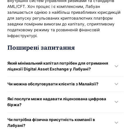
внутрішніх систем управління ризиками та стандартів
AML/CFT. Хоч процес і є комплексним, Лабуан
залишається однією з найбільш привабливих юрисдикцій
для запуску регульованих криптовалютних платформ
завдяки помірним вимогам до капіталу, сприятливому
податковому режиму та розвиненій фінансовій
інфраструктурі.
Поширені запитання
Який мінімальний капітал потрібен для отримання
ліцензії Digital Asset Exchange у Лабуані?
Для операторів цифрових бірж встановлено мінімальний
Чи можна обслуговувати клієнтів з Малайзії?
оплачений статутний капітал щонайменше 500 000
малайзійських рингітів.
Ні. Ліцензовані компанії у Лабуані орієнтовані переважно
Які послуги може надавати ліцензована цифрова
на міжнародний ринок і зазвичай обслуговують іноземних
біржа?
клієнтів.
Власники ліцензій можуть організовувати торгівлю
Чи потрібна фізична присутність компанії в
криптовалютами, такими як Bitcoin та Ethereum, а також
Лабуані?
пропонувати торгівлю похідними інструментами на основі