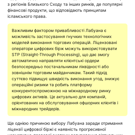
з регіонів Близького Сходу та інших ринків, де популярні
фінансові продукти, що відповідають принципам
ісламського права.
Важливим фактором привабливості Лабуана є
можливість застосування гнучких технологічних
моделей виконання торгових операцій. Ліцензовані
оператори цифрових бірж можуть використовувати
STP (Straight-Through Processing), що дає змогу
автоматично направляти клієнтські ордери
безпосередньо постачальникам ліквідності або
зовнішнім торговим майданчикам. Такий підхід
суттєво підвищує швидкість виконання угод, знижує
операційні ризики та робить платформу
конкурентоспроможною на міжнародному ринку
цифрових активів. Це актуально для компаній,
орієнтованих на обслуговування офшорних клієнтів і
міжнародних трейдерів.
Ще однією причиною вибору Лабуана заради отримання
ліцензії цифрової біржі є наявність прогресивної