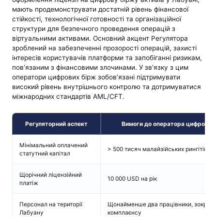
мають продемонструвати достатній рівень фінансової
стійкості, технологічної готовності та організаційної
структури для безпечного проведення операцій з
віртуальними активами. Основний акцент Регулятора
зроблений на забезпеченні прозорості операцій, захисті
інтересів користувачів платформи та запобіганні ризикам,
пов’язаним з фінансовими злочинами. У зв’язку з цим
оператори цифрових бірж зобов’язані підтримувати
високий рівень внутрішнього контролю та дотримуватися
міжнародних стандартів AML/CFT.
Регуляторний аспект
Вимоги до оператора цифрової б
Мінімальний оплачений
> 500 тисяч малайзійських рингітів (
статутний капітал
Щорічний ліцензійний
10 000 USD на рік
платіж
Персонал на території
Щонайменше два працівники, зокрема
Лабуану
комплаєнсу