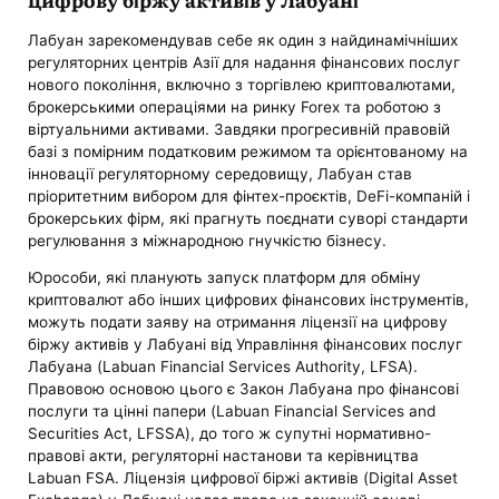
Лабуан зарекомендував себе як один з найдинамічніших
регуляторних центрів Азії для надання фінансових послуг
нового покоління, включно з торгівлею криптовалютами,
брокерськими операціями на ринку Forex та роботою з
віртуальними активами. Завдяки прогресивній правовій
базі з помірним податковим режимом та орієнтованому на
інновації регуляторному середовищу, Лабуан став
пріоритетним вибором для фінтех-проєктів, DeFi-компаній і
брокерських фірм, які прагнуть поєднати суворі стандарти
регулювання з міжнародною гнучкістю бізнесу.
Юрособи, які планують запуск платформ для обміну
криптовалют або інших цифрових фінансових інструментів,
можуть подати заяву на отримання ліцензії на цифрову
біржу активів у Лабуані від Управління фінансових послуг
Лабуана (Labuan Financial Services Authority, LFSA).
Правовою основою цього є Закон Лабуана про фінансові
послуги та цінні папери (Labuan Financial Services and
Securities Act, LFSSA), до того ж супутні нормативно-
правові акти, регуляторні настанови та керівництва
Labuan FSA. Ліцензія цифрової біржі активів (Digital Asset