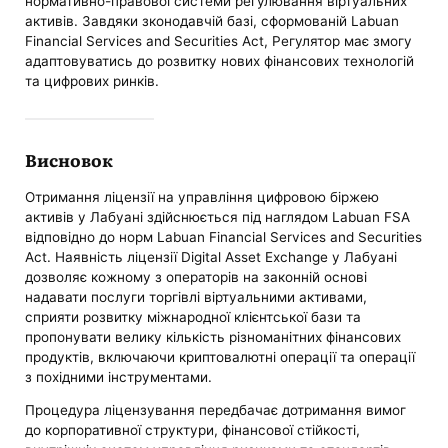
нормативно-правової системи регулювання віртуальних
активів. Завдяки зконодавчій базі, сформованій Labuan
Financial Services and Securities Act, Регулятор має змогу
адаптовуватись до розвитку нових фінансових технологій
та цифрових ринків.
Висновок
Отримання ліцензії на управління цифровою біржею
активів у Лабуані здійснюється під наглядом Labuan FSA
відповідно до норм Labuan Financial Services and Securities
Act. Наявність ліцензії Digital Asset Exchange у Лабуані
дозволяє кожному з операторів на законній основі
надавати послуги торгівлі віртуальними активами,
сприяти розвитку міжнародної клієнтської бази та
пропонувати велику кількість різноманітних фінансових
продуктів, включаючи криптовалютні операції та операції
з похідними інструментами.
Процедура ліцензування передбачає дотримання вимог
до корпоративної структури, фінансової стійкості,