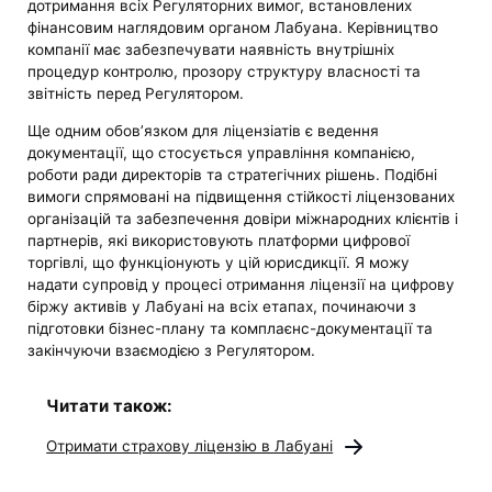
дотримання всіх Регуляторних вимог, встановлених
фінансовим наглядовим органом Лабуана. Керівництво
компанії має забезпечувати наявність внутрішніх
процедур контролю, прозору структуру власності та
звітність перед Регулятором.
Ще одним обов’язком для ліцензіатів є ведення
документації, що стосується управління компанією,
роботи ради директорів та стратегічних рішень. Подібні
вимоги спрямовані на підвищення стійкості ліцензованих
організацій та забезпечення довіри міжнародних клієнтів і
партнерів, які використовують платформи цифрової
торгівлі, що функціонують у цій юрисдикції. Я можу
надати супровід у процесі отримання ліцензії на цифрову
біржу активів у Лабуані на всіх етапах, починаючи з
підготовки бізнес-плану та комплаєнс-документації та
закінчуючи взаємодією з Регулятором.
Читати також:
Отримати страхову ліцензію в Лабуані