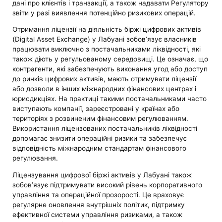
дані про клієнтів і транзакції, а також надавати Регулятору
звіти у разі виявлення потенційно ризикових операцій.
Отримання ліцензії на діяльність біржі цифрових активів
(Digital Asset Exchange) у Лабуані зобов’язує власників
працювати виключно з постачальниками ліквідності, які
також діють у регульованому середовищі. Це означає, що
контрагенти, які забезпечують виконання угод або доступ
до ринків цифрових активів, мають отримувати ліцензії
або дозволи в інших міжнародних фінансових центрах і
юрисдикціях. На практиці такими постачальниками часто
виступають компанії, зареєстровані у країнах або
територіях з розвиненим фінансовим регулюванням.
Використання ліцензованих постачальників ліквідності
допомагає знизити операційні ризики та забезпечує
відповідність міжнародним стандартам фінансового
регулювання.
Ліцензування цифрової біржі активів у Лабуані також
зобов’язує підтримувати високий рівень корпоративного
управління та операційної прозорості. Це враховує
регулярне оновлення внутрішніх політик, підтримку
ефективної системи управління ризиками, а також