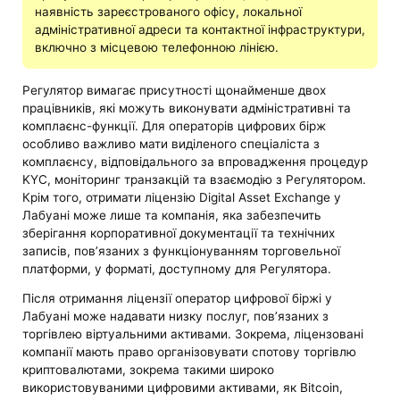
наявність зареєстрованого офісу, локальної
адміністративної адреси та контактної інфраструктури,
включно з місцевою телефонною лінією.
Регулятор вимагає присутності щонайменше двох
працівників, які можуть виконувати адміністративні та
комплаєнс-функції. Для операторів цифрових бірж
особливо важливо мати виділеного спеціаліста з
комплаєнсу, відповідального за впровадження процедур
KYC, моніторинг транзакцій та взаємодію з Регулятором.
Крім того, отримати ліцензію Digital Asset Exchange у
Лабуані може лише та компанія, яка забезпечить
зберігання корпоративної документації та технічних
записів, пов’язаних з функціонуванням торговельної
платформи, у форматі, доступному для Регулятора.
Після отримання ліцензії оператор цифрової біржі у
Лабуані може надавати низку послуг, пов’язаних з
торгівлею віртуальними активами. Зокрема, ліцензовані
компанії мають право організовувати спотову торгівлю
криптовалютами, зокрема такими широко
використовуваними цифровими активами, як Bitcoin,