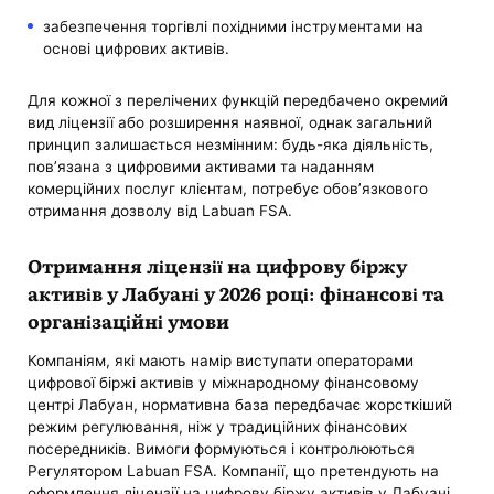
забезпечення торгівлі похідними інструментами на
основі цифрових активів.
Для кожної з перелічених функцій передбачено окремий
вид ліцензії або розширення наявної, однак загальний
принцип залишається незмінним: будь-яка діяльність,
пов’язана з цифровими активами та наданням
комерційних послуг клієнтам, потребує обов’язкового
отримання дозволу від Labuan FSA.
Отримання ліцензії на цифрову біржу
активів у Лабуані у 2026 році: фінансові та
організаційні умови
Компаніям, які мають намір виступати операторами
цифрової біржі активів у міжнародному фінансовому
центрі Лабуан, нормативна база передбачає жорсткіший
режим регулювання, ніж у традиційних фінансових
посередників. Вимоги формуються і контролюються
Регулятором Labuan FSA. Компанії, що претендують на
оформлення ліцензії на цифрову біржу активів у Лабуані,