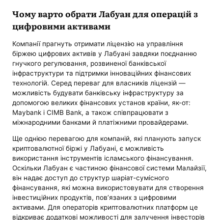
Чому варто обрати Лабуан для операцій з
цифровими активами
Компанії прагнуть отримати ліцензію на управління
біржею цифрових активів у Лабуані завдяки поєднанню
гнучкого регулювання, розвиненої банківської
інфраструктури та підтримки інноваційних фінансових
технологій. Серед переваг для власників ліцензій —
можливість будувати банківську інфраструктуру за
допомогою великих фінансових установ країни, як-от:
Maybank і CIMB Bank, а також співпрацювати з
міжнародними банками й платіжними провайдерами.
Ще однією перевагою для компаній, які планують запуск
криптовалютної біржі у Лабуані, є можливість
використання інструментів ісламського фінансування.
Оскільки Лабуан є частиною фінансової системи Малайзії,
він надає доступ до структур шаріат-сумісного
фінансування, які можна використовувати для створення
інвестиційних продуктів, пов’язаних з цифровими
активами. Для операторів криптовалютних платформ це
відкриває додаткові можливості для залучення інвесторів