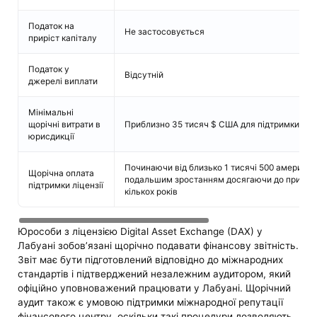
Податок на
Не застосовується
приріст капіталу
Податок у
Відсутній
джерелі виплати
Мінімальні
щорічні витрати в
Приблизно 35 тисяч $ США для підтримки опе
юрисдикції
Починаючи від близько 1 тисячі 500 американс
Щорічна оплата
подальшим зростанням досягаючи до приблиз
підтримки ліцензії
кількох років
Юрособи з ліцензією Digital Asset Exchange (DAX) у
Лабуані зобов’язані щорічно подавати фінансову звітність.
Звіт має бути підготовлений відповідно до міжнародних
стандартів і підтверджений незалежним аудитором, який
офіційно уповноважений працювати у Лабуані. Щорічний
аудит також є умовою підтримки міжнародної репутації
фінансового центру, оскільки такі процедури дозволяють