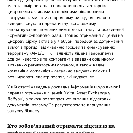
мають намір легально надавати послуги з торгівлі
цифровими активами та похідними фінансовими
інструментами на міжнародному ринку, одночасно
використовуючи переваги гнучкого режиму
оподаткування, помірних вимог до капіталу та розвиненої
нормативно-правової бази. Процес отримання ліцензії на
цифрову біржу активів у Лабуані передбачає дотримання
вимог з протидії відмиванню грошей та фінансуванню
тероризму (AML/CFT). Наявність ліцензії забезпечує
довіру інвесторів та контрагентів завдяки офіційному
визнанню регуляторним органом, а також надає
компаніям можливість легально залучати клієнтів і
розширювати спектр послуг, які надаються.
У цій статті наведена докладна інформація щодо вимог і
переваг отримання ліцензії Digital Asset Exchange у
Лабуані, а також розглядається питання підготовки
документів, взаємодії з регулятором та планування
запуску бізнесу.
Хто зобов’язаний отримати ліцензію на
цифрову біржу активів у Лабуані