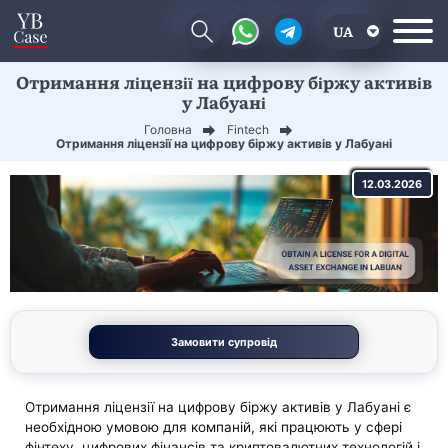
UA
Отримання ліцензії на цифрову біржу активів
EN
у Лабуані
CN
Головна
Fintech
Отримання ліцензії на цифрову біржу активів у Лабуані
12.03.2026
Замовити супровід
Отримання ліцензії на цифрову біржу активів у Лабуані є
необхідною умовою для компаній, які працюють у сфері
фінтеху, цифрових фінансів та криптовалютних технологій і