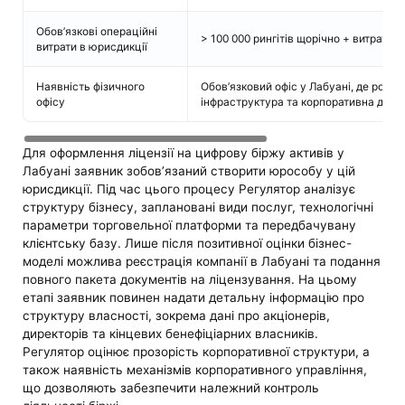
Обов’язкові операційні
> 100 000 рингітів щорічно + витрати н
витрати в юрисдикції
Наявність фізичного
Обов’язковий офіс у Лабуані, де розт
офісу
інфраструктура та корпоративна доку
Для оформлення ліцензії на цифрову біржу активів у
Лабуані заявник зобов’язаний створити юрособу у цій
юрисдикції. Під час цього процесу Регулятор аналізує
структуру бізнесу, заплановані види послуг, технологічні
параметри торговельної платформи та передбачувану
клієнтську базу. Лише після позитивної оцінки бізнес-
моделі можлива реєстрація компанії в Лабуані та подання
повного пакета документів на ліцензування. На цьому
етапі заявник повинен надати детальну інформацію про
структуру власності, зокрема дані про акціонерів,
директорів та кінцевих бенефіціарних власників.
Регулятор оцінює прозорість корпоративної структури, а
також наявність механізмів корпоративного управління,
що дозволяють забезпечити належний контроль