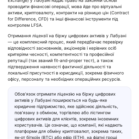
Exchange) у Лабуані надає право на законній основі
проводити фінансові операції, мова йде про віртуальні
активи, криптовалюту, контракти на різницю цін (Contract
for Difference, CFD) та інші фінансові інструменти під
контролем LFSA.
Отримання ліцензії на біржу цифрових активів у Лабуані
— це комплексний процес, який передбачає перевірку
відповідності засновників, акціонерів і керівних осіб
критеріям чесності, компетентності та професійної
репутації (так званий fit-and-proper тест), а також
підтвердження наявності фактичної діяльності та
локальної присутності в юрисдикції, зокрема фізичного
офісу, персоналу та необхідних операційних ресурсів.
Обов’язок отримати ліцензію на біржу цифрових
активів у Лабуані поширюється на будь-яке
юридичне підприємство, яке здійснює діяльність,
пов’язану з обміном, торгівлею або лістингом
цифрових активів для клієнтів, зокрема іноземних
користувачів. Це означає, що компанії, які надають
платформи для обміну криптовалют, зокрема таких,
як-от біткоїн (BTC) або ефір (ETH), на фіатні гроші